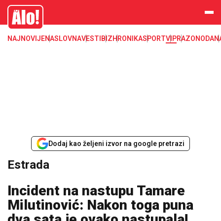
Estrada, poznati, VIP
Alo
NAJNOVIJE
NASLOVNA
VESTI
BIZ
HRONIKA
SPORT
VIP
RAZONODA
N
Dodaj kao željeni izvor na google pretrazi
Estrada
Incident na nastupu Tamare
Milutinović: Nakon toga puna
dva sata je ovako nastupala!