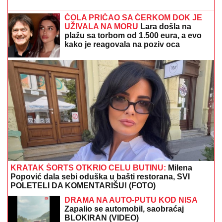
ČOLA PRIČAO SA ĆERKOM DOK JE
UŽIVALA NA MORU
Lara došla na
plažu sa torbom od 1.500 eura, a evo
kako je reagovala na poziv oca
KRATAK ŠORTS OTKRIO CELU BUTINU:
Milena
Popović dala sebi oduška u bašti restorana, SVI
POLETELI DA KOMENTARIŠU! (FOTO)
DRAMA NA AUTO-PUTU KOD NIŠA
Zapalio se automobil, saobraćaj
BLOKIRAN (VIDEO)