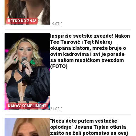
RETKO KO ZNA!
19:07
|
0
Inspiriše svetske zvezde! Nakon
Tee Tairović i Tejt Mekrej
okupana zlatom, mreže bruje o
ovim kadrovima i svi je porede
sa našom muzičkom zvezdom
(FOTO)
KAKAV KOMPLIMENT
21:00
|
0
"Neću dete putem veštačke
oplodnje" Jovana Tipšin otkrila
zašto ne želi potomstvo na ovaj