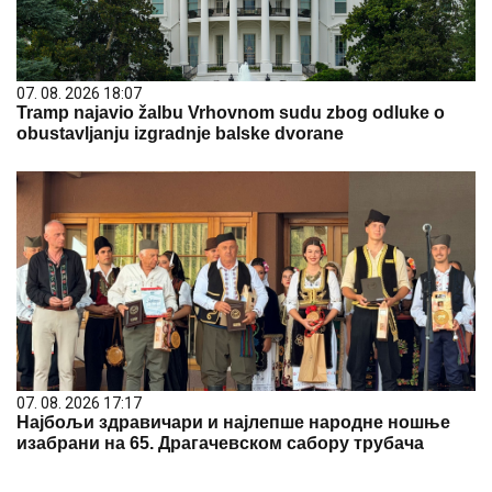
07. 08. 2026 18:07
Tramp najavio žalbu Vrhovnom sudu zbog odluke o
obustavljanju izgradnje balske dvorane
07. 08. 2026 17:17
Најбољи здравичари и најлепше народне ношње
изабрани на 65. Драгачевском сабору трубача