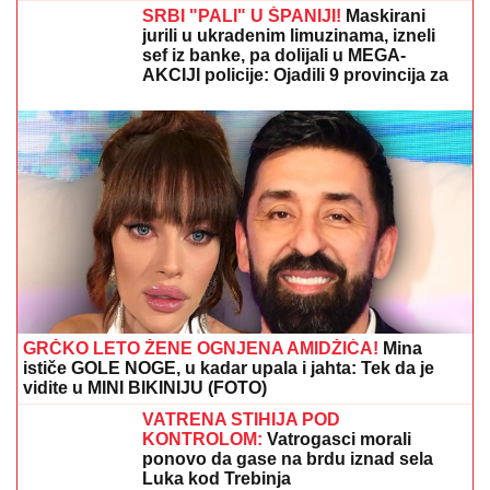
SRBI "PALI" U ŠPANIJI!
Maskirani
jurili u ukradenim limuzinama, izneli
sef iz banke, pa dolijali u MEGA-
AKCIJI policije: Ojadili 9 provincija za
desetine hiljada evra!
GRČKO LETO ŽENE OGNJENA AMIDŽIĆA!
Mina
ističe GOLE NOGE, u kadar upala i jahta: Tek da je
vidite u MINI BIKINIJU (FOTO)
VATRENA STIHIJA POD
KONTROLOM:
Vatrogasci morali
ponovo da gase na brdu iznad sela
Luka kod Trebinja