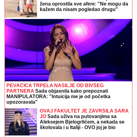
žena oprostila sve afere: "Ne mogu da
kažem da nisam pogledao drugu"
PEVAČICA TRPELA NASILJE OD BIVŠEG
PARTNERA
Sada objasnila kako prepoznati
MANIPULATORA: "Intuicija me je od početka
upozoravala"
OVAJ FAKULTET JE ZAVRŠILA SARA
JO
Sada uživa na putovanjima sa
Aleksejem Bjelogrlićem, a nekada se
školovala i u Italiji - OVO joj je bio
problem