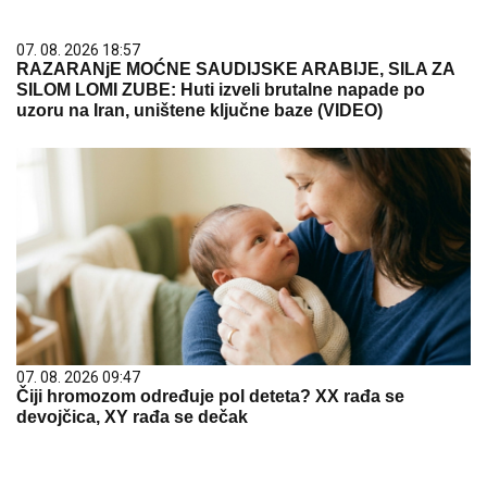
07. 08. 2026 18:57
RAZARANjE MOĆNE SAUDIJSKE ARABIJE, SILA ZA
SILOM LOMI ZUBE: Huti izveli brutalne napade po
uzoru na Iran, uništene ključne baze (VIDEO)
07. 08. 2026 09:47
Čiji hromozom određuje pol deteta? XX rađa se
devojčica, XY rađa se dečak