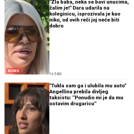
"Zla baba, neka se bavi unucima,
žalim je!" Dara udarila na
koleginicu, isprozivala je kao
niko, od ovih reči joj neće biti
dobro
NISKO
16:54
|
0
"Tukla sam ga i ulubila mu auto"
Angellina prebila divljeg
taksistu: ''Ponudio mi je da mu
ostavim drugaricu''