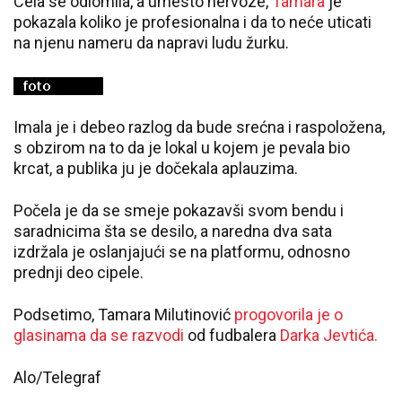
Cela se odlomila, a umesto nervoze,
Tamara
je
pokazala koliko je profesionalna i da to neće uticati
na njenu nameru da napravi ludu žurku.
Imala je i debeo razlog da bude srećna i raspoložena,
s obzirom na to da je lokal u kojem je pevala bio
krcat, a publika ju je dočekala aplauzima.
Počela je da se smeje pokazavši svom bendu i
saradnicima šta se desilo, a naredna dva sata
izdržala je oslanjajući se na platformu, odnosno
prednji deo cipele.
Podsetimo, Tamara Milutinović
progovorila je o
glasinama da se razvodi
od fudbalera
Darka Jevtića.
Alo/Telegraf