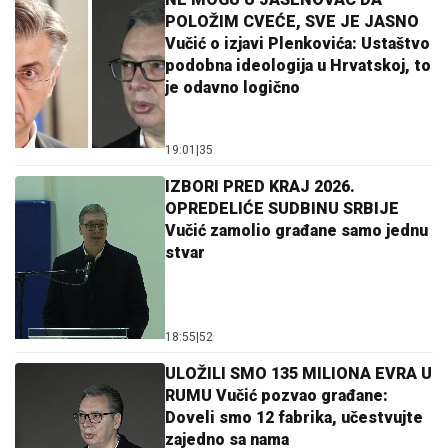
POLOŽIM CVEĆE, SVE JE JASNO
Vučić o izjavi Plenkovića: Ustaštvo
podobna ideologija u Hrvatskoj, to
je odavno logično
19:01
|
35
IZBORI PRED KRAJ 2026.
OPREDELIĆE SUDBINU SRBIJE
Vučić zamolio građane samo jednu
stvar
18:55
|
52
ULOŽILI SMO 135 MILIONA EVRA U
RUMU Vučić pozvao građane:
Doveli smo 12 fabrika, učestvujte
zajedno sa nama