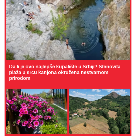
Da li je ovo najlepše kupalište u Srbiji? Stenovita
plaža u srcu kanjona okružena nestvarnom
prirodom