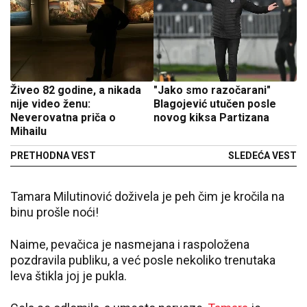
Živeo 82 godine, a nikada
"Jako smo razočarani"
nije video ženu:
Blagojević utučen posle
Neverovatna priča o
novog kiksa Partizana
Mihailu
PRETHODNA VEST
SLEDEĆA VEST
Tamara Milutinović doživela je peh čim je kročila na
binu prošle noći!
Naime, pevačica je nasmejana i raspoložena
pozdravila publiku, a već posle nekoliko trenutaka
leva štikla joj je pukla.