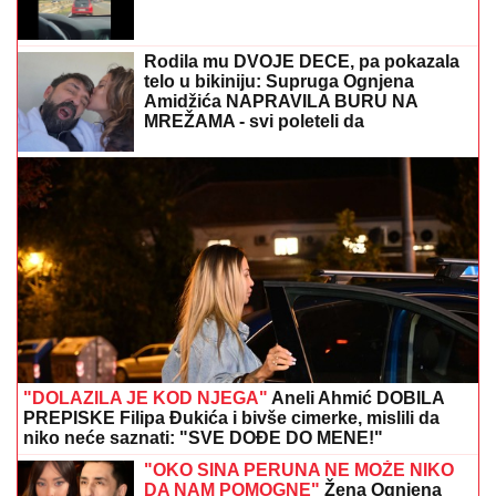
Rodila mu DVOJE DECE, pa pokazala
telo u bikiniju: Supruga Ognjena
Amidžića NAPRAVILA BURU NA
MREŽAMA - svi poleteli da
komentarišu! (FOTO)
"DOLAZILA JE KOD NJEGA"
Aneli Ahmić DOBILA
PREPISKE Filipa Đukića i bivše cimerke, mislili da
niko neće saznati: "SVE DOĐE DO MENE!"
"OKO SINA PERUNA NE MOŽE NIKO
DA NAM POMOGNE"
Žena Ognjena