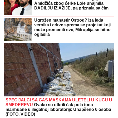
Amidžića zbog ćerke Lole unajmila
DADILJU IZ AZIJE, pa priznala sa čim
se suočavaju u domu! (FOTO)
Ugrožen manastir Ostrog? Iza leđa
vernika i crkve sprema se projekat koji
može promeniti sve, Mitroplija se hitno
oglasila
SPECIJALCI SA GAS MASKAMA ULETELI U KUĆU U
SMEDEREVU
Ovako su otkrili čak pola tona
marihuane u ilegalnoj laboratoriji: Uhapšeno 6 osoba
(FOTO, VIDEO)