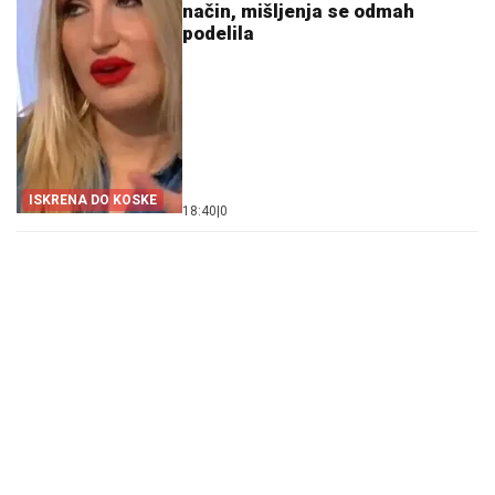
način, mišljenja se odmah
podelila
ISKRENA DO KOSKE
18:40
|
0