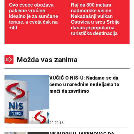
Ovo cveće obožava
Raj na 800 metara
paklene vrućine:
nadmorske visine:
Idealno je za sunčane
Nekadašnji vulkan
terase, a cveta čak na
Ostrvica u srcu Srbije
+40
danas je popularna
turistička destinacija
Možda vas zanima
VUČIĆ O NIS-U: Nadamo se da
ćemo u narednim nedeljama to
moći da završimo
20:20
|
16
NE MOGU U JASENOVAC DA