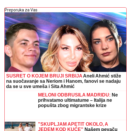
Preporuka za Vas
SUSRET O KOJEM BRUJI SRBIJA
Aneli Ahmić stiže
na suočavanje sa Neriom i Hanom, fanovi se nadaju
da se u sve umeša i Sita Ahmić
MELONI ODBRUSILA MADRIDU:
Ne
prihvatamo ultimatume – Italija ne
popušta zbog migrantske krize
"SKUPLJAM APETIT OKOLO, A
JEDEM KOD KUĆE"
Našem pevaču