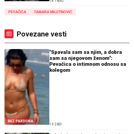
18:14
|
42
PEVAČICA
TAMARA MILUTINOVIĆ
Povezane vesti
"Spavala sam sa njim, a dobra
sam sa njegovom ženom":
Pevačica o intimnom odnosu sa
kolegom
BEZ PARDONA
13:24
|
0