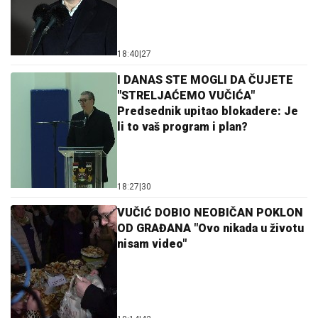
18:40
|
27
I DANAS STE MOGLI DA ČUJETE
"STRELJAĆEMO VUČIĆA"
Predsednik upitao blokadere: Je
li to vaš program i plan?
18:27
|
30
VUČIĆ DOBIO NEOBIČAN POKLON
OD GRAĐANA "Ovo nikada u životu
nisam video"