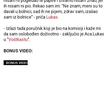
nisam ni pogledao te papire i stvarno nisam znao, jer
ih nisam ni pio. Rekao sam im: "Ne znam, meni su to
davali u bolnici, sad ih ne pijem, zdrav sam, izašao
sam iz bolnice" - priča
Lukas
.
- Izlazi tada poručnik koji je bio na komisiji i kaže mi
da sam oslobođen doživotno - zaključio je Aca Lukas
u "
Voštkastu
".
BONUS VIDEO: