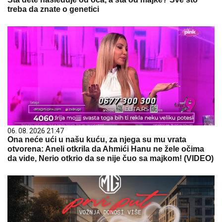
treba da znate o genetici
06. 08. 2026 21:47
Ona neće ući u našu kuću, za njega su mu vrata
otvorena: Aneli otkrila da Ahmići Hanu ne žele očima
da vide, Nerio otkrio da se nije čuo sa majkom! (VIDEO)