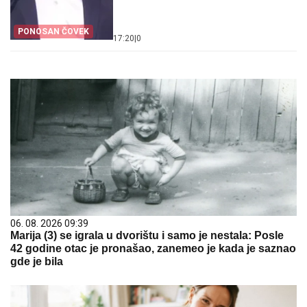
PONOSAN ČOVEK
17:20
|
0
06. 08. 2026 09:39
Marija (3) se igrala u dvorištu i samo je nestala: Posle
42 godine otac je pronašao, zanemeo je kada je saznao
gde je bila