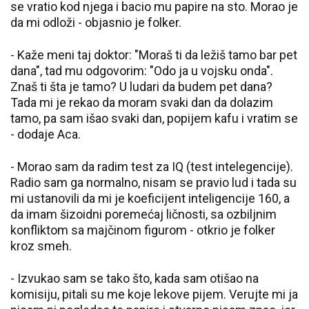
se vratio kod njega i bacio mu papire na sto. Morao je
da mi odloži - objasnio je folker.
- Kaže meni taj doktor: "Moraš ti da ležiš tamo bar pet
dana", tad mu odgovorim: "Odo ja u vojsku onda".
Znaš ti šta je tamo? U ludari da budem pet dana?
Tada mi je rekao da moram svaki dan da dolazim
tamo, pa sam išao svaki dan, popijem kafu i vratim se
- dodaje Aca.
- Morao sam da radim test za IQ (test intelegencije).
Radio sam ga normalno, nisam se pravio lud i tada su
mi ustanovili da mi je koeficijent inteligencije 160, a
da imam šizoidni poremećaj ličnosti, sa ozbiljnim
konfliktom sa majčinom figurom - otkrio je folker
kroz smeh.
- Izvukao sam se tako što, kada sam otišao na
komisiju, pitali su me koje lekove pijem. Verujte mi ja