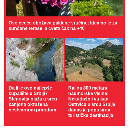
Ovo cveće obožava paklene vrućine: Idealno je za
sunčane terase, a cveta čak na +40
Da li je ovo najlepše
Raj na 800 metara
kupalište u Srbiji?
nadmorske visine:
Stenovita plaža u srcu
Nekadašnji vulkan
kanjona okružena
Ostrvica u srcu Srbije
nestvarnom prirodom
danas je popularna
turistička destinacija