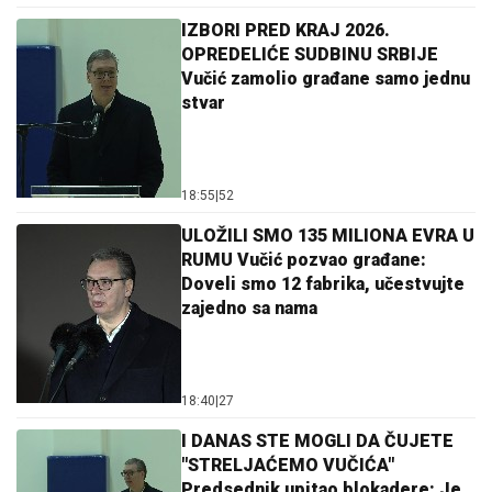
IZBORI PRED KRAJ 2026.
OPREDELIĆE SUDBINU SRBIJE
Vučić zamolio građane samo jednu
stvar
18:55
|
52
ULOŽILI SMO 135 MILIONA EVRA U
RUMU Vučić pozvao građane:
Doveli smo 12 fabrika, učestvujte
zajedno sa nama
18:40
|
27
I DANAS STE MOGLI DA ČUJETE
"STRELJAĆEMO VUČIĆA"
Predsednik upitao blokadere: Je