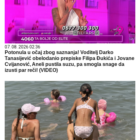
07. 08. 2026 02:36
Potonula u očaj zbog saznanja! Voditelj Darko
Tanasijević obelodanio prepiske Filipa Đukića i Jovane
Cvijanović, Aneli pustila suzu, pa smogla snage da
izusti par reči! (VIDEO)