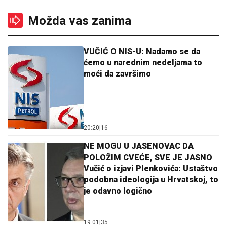
Možda vas zanima
VUČIĆ O NIS-U: Nadamo se da
ćemo u narednim nedeljama to
moći da završimo
20:20
|
16
NE MOGU U JASENOVAC DA
POLOŽIM CVEĆE, SVE JE JASNO
Vučić o izjavi Plenkovića: Ustaštvo
podobna ideologija u Hrvatskoj, to
je odavno logično
19:01
|
35