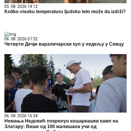
05. 08. 2026 14:12
Koliko visoku temperaturu ljudsko telo može da izdrži?
06. 08. 2026 07:32
Четврти Дечји вараличарски куп у недељу у Сивцу
06. 08. 2026 16:34
Немања Недовић покренуо кошаркашки камп на
Златару: Више од 100 малишана учи од