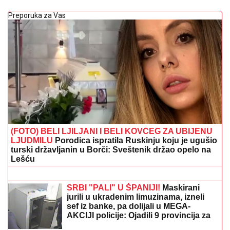
Preporuka za Vas
(FOTO) BELI LJILJANI I BELI KOVČEG ZA UBIJENU
LJUDMILU
Porodica ispratila Ruskinju koju je ugušio
turski državljanin u Borči: Sveštenik držao opelo na
Lešću
"IMALI SMO RASPRAVU"
Terza
progovorio o susretu sa Milicom u
Crnoj Gori: "Zamera mi što nisam
ostao uz njih, ne treba da budemo
Kulići" (VIDEO)
SRBI "PALI" U ŠPANIJI!
Maskirani