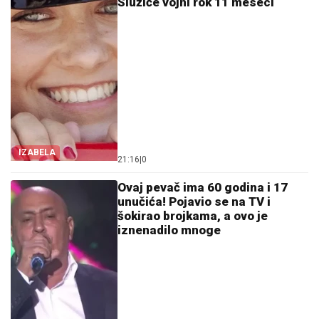
Služiće vojni rok 11 meseci
IZABELA
21:16
|
0
Ovaj pevač ima 60 godina i 17
unučića! Pojavio se na TV i
šokirao brojkama, a ovo je
iznenadilo mnoge