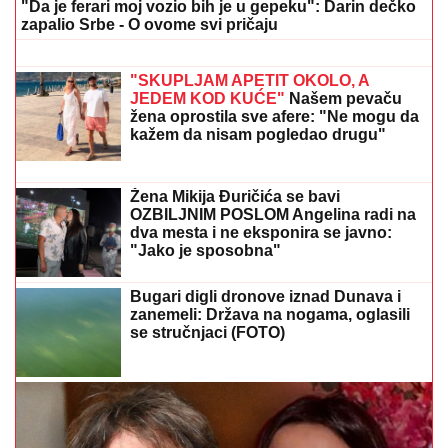
ANELI POKAZALA STAN U
DUBROVNIKU, TU JE I NORA!
Evo šta
joj ćerka non-stop govori - otvoreno o
suđenju s Asminom: "Stanija je
budaletina" (VIDEO)
"IMAM NAJLEPŠU I NAJBOLJU MAJKU"
Elma
Sinanović danas slavi rođendan, niko ne veruje da je
napunila ovoliko godina, ćerka joj se obratila
emotivnim rečima
Nada Topčagić prekinula koncert, pa
se obratila OBEZBEĐENJU: "Ne mogu