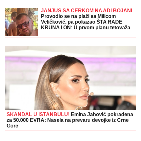
jurili u ukradenim limuzinama, izneli
sef iz banke, pa dolijali u MEGA-
AKCIJI policije: Ojadili 9 provincija za
desetine hiljada evra!
"Voleo bih da me tamo lavica sprovede!" Aneli Ahmić
beži od Filipa Đukića kao đavo od krsta, a on joj javno
upućuje pozive
JANJUŠ SA ĆERKOM NA ADI BOJANI
Provodio se na plaži sa Milicom
Veličković, pa pokazao ŠTA RADE
KRUNA I ON: U prvom planu tetovaža
koju je posvetio naslednici (FOTO)