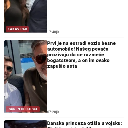
KAKAV PAR
17:40
|
0
Prvi je na estradi vozio besne
automobile! Našeg pevača
prozivaju da se razmeće
bogatstvom, a on im ovako
zapušio usta
ISKREN DO KOSKE
07:20
|
0
Danska princeza otišla u vojsku: