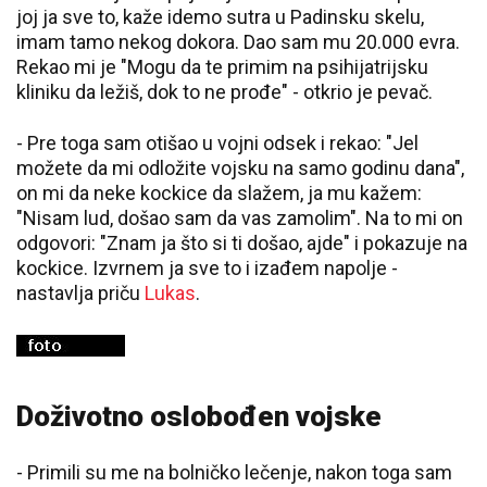
joj ja sve to, kaže idemo sutra u Padinsku skelu,
imam tamo nekog dokora. Dao sam mu 20.000 evra.
Rekao mi je "Mogu da te primim na psihijatrijsku
kliniku da ležiš, dok to ne prođe" - otkrio je pevač.
- Pre toga sam otišao u vojni odsek i rekao: "Jel
možete da mi odložite vojsku na samo godinu dana",
on mi da neke kockice da slažem, ja mu kažem:
"Nisam lud, došao sam da vas zamolim". Na to mi on
odgovori: "Znam ja što si ti došao, ajde" i pokazuje na
kockice. Izvrnem ja sve to i izađem napolje -
nastavlja priču
Lukas
.
Doživotno oslobođen vojske
- Primili su me na bolničko lečenje, nakon toga sam