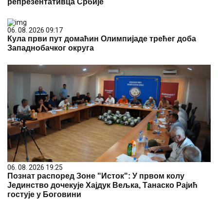
репрезентативца Србије
06. 08. 2026 09:17
Кула први пут домаћин Олимпијаде трећег доба
Западнобачког округа
06. 08. 2026 19:25
Познат распоред Зоне "Исток": У првом колу
Јединство дочекује Хајдук Вељка, Танаско Рајић
гостује у Боговини