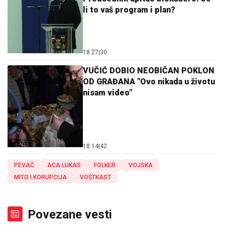
li to vaš program i plan?
18:27
|
30
VUČIĆ DOBIO NEOBIČAN POKLON
OD GRAĐANA "Ovo nikada u životu
nisam video"
18:14
|
42
PEVAČ
ACA LUKAS
FOLKER
VOJSKA
MITO I KORUPCIJA
VOŠTKAST
Povezane vesti