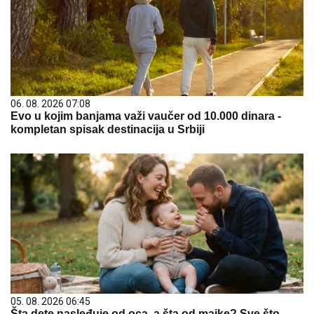
06. 08. 2026 07:08
Evo u kojim banjama važi vaučer od 10.000 dinara -
kompletan spisak destinacija u Srbiji
05. 08. 2026 06:45
Šta dete nasleđuje od oca, a šta od majke? Sve što