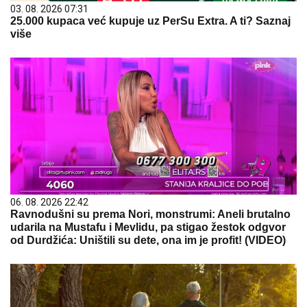
03. 08. 2026 07:31
25.000 kupaca već kupuje uz PerSu Extra. A ti? Saznaj
više
06. 08. 2026 22:42
Ravnodušni su prema Nori, monstrumi: Aneli brutalno
udarila na Mustafu i Mevlidu, pa stigao žestok odgvor
od Durdžića: Uništili su dete, ona im je profit! (VIDEO)