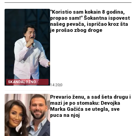
"Koristio sam kokain 8 godina,
propao sam!" Šokantna ispovest
našeg pevača, ispričao kroz šta
je prošao zbog droge
SKANDALOZNO
14:20
|
0
PRIZNANJE
Prevario ženu, a sad šeta drugu i
mazi je po stomaku: Devojka
Marka Gačića se utegla, sve
puca na njoj