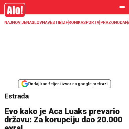
Estrada, poznati, VIP
Alo
NAJNOVIJE
NASLOVNA
VESTI
BIZ
HRONIKA
SPORT
VIP
RAZONODA
N
Dodaj kao željeni izvor na google pretrazi
Estrada
Evo kako je Aca Luaks prevario
državu: Za korupciju dao 20.000
evra!