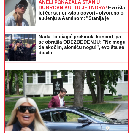
BIO NA IVICI ŽIVOTA!
Glumac (77)
IGNORISAO SIMPTOME, a onda mu
SAOPŠTENA OZBILJNA DIJAGNOZA:
Evo šta je bila njegova jedina
prednost!
SKANDAL U ISTANBULU!
Emina Jahović pokradena
za 50.000 EVRA: Nasela na prevaru devojke iz Crne
Gore
ŠTA VIDETI U BARSELONI:
Ako prvi
put putujete u Španiju ovih osam
znamenitosti morate da vidite