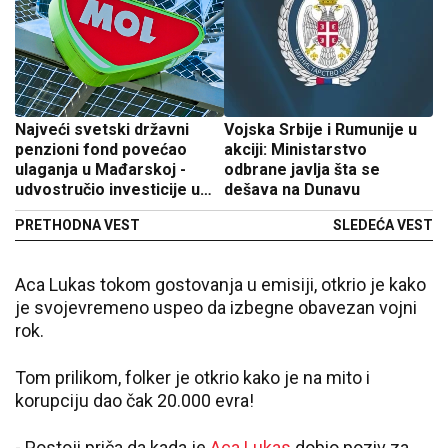
Najveći svetski državni
Vojska Srbije i Rumunije u
penzioni fond povećao
akciji: Ministarstvo
ulaganja u Mađarskoj -
odbrane javlja šta se
udvostručio investicije u
dešava na Dunavu
MOL-u
PRETHODNA VEST
SLEDEĆA VEST
Aca Lukas tokom gostovanja u emisiji, otkrio je kako
je svojevremeno uspeo da izbegne obavezan vojni
rok.
Tom prilikom, folker je otkrio kako je na mito i
korupciju dao čak 20.000 evra!
- Postoji priča da kada je
Aca Lukas
dobio poziv za