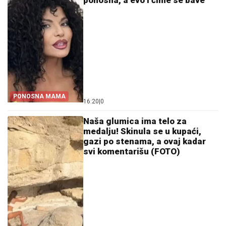
PONOSNA MAMA
16:20
|
0
Naša glumica ima telo za
medalju! Skinula se u kupaći,
gazi po stenama, a ovaj kadar
svi komentarišu (FOTO)