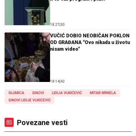
18:27
|
30
VUČIĆ DOBIO NEOBIČAN POKLON
OD GRAĐANA "Ovo nikada u životu
nisam video"
18:14
|
42
GLUMICA
SINOVI
LIDIJA VUKIĆEVIĆ
MITAR MRKELA
SINOVI LIDIJE VUKIĆEVIĆ
Povezane vesti