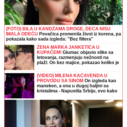
(FOTO) BILA U KANDŽAMA DROGE, DECA NISU
IMALA ODEĆU
Pevačica promenila život iz korena, pa
pokazala kako sada izgleda: "Bez filtera"
ŽENA MARKA JANKETIĆA U
KUPAĆEM!
Glumac objavio slike sa
letovanja, razmenjuju nežnosti na
plaži: On bez majice, pokazao koliko je
posvećen otac
(VIDEO) MILENA KAČAVENDA U
PROVODU SA SINOM
On izgleda kao
maneken, a ona u dugoj haljini sa
kristalima - Napustila Srbiju, evo kako
provodi vreme po izlasku iz "Elite 9"