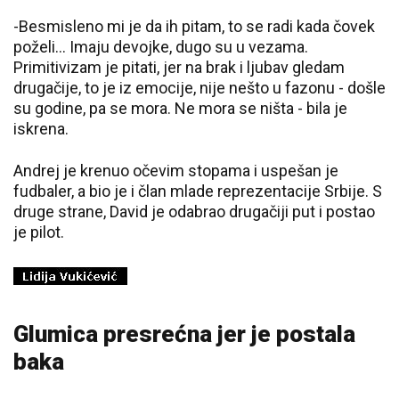
-Besmisleno mi je da ih pitam, to se radi kada čovek
poželi... Imaju devojke, dugo su u vezama.
Primitivizam je pitati, jer na brak i ljubav gledam
drugačije, to je iz emocije, nije nešto u fazonu - došle
su godine, pa se mora. Ne mora se ništa - bila je
iskrena.
Andrej je krenuo očevim stopama i uspešan je
fudbaler, a bio je i član mlade reprezentacije Srbije. S
druge strane, David je odabrao drugačiji put i postao
je pilot.
Glumica presrećna jer je postala
baka