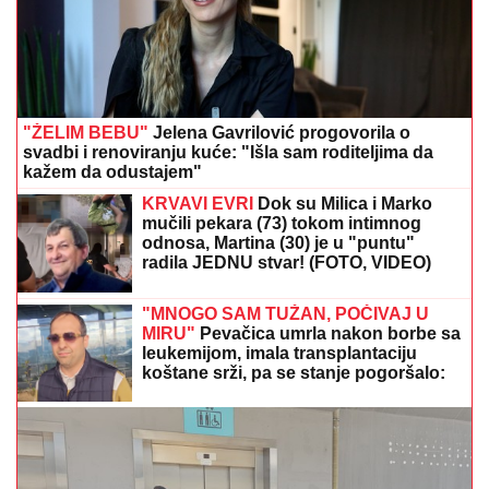
"ŽELIM BEBU"
Jelena Gavrilović progovorila o
svadbi i renoviranju kuće: "Išla sam roditeljima da
kažem da odustajem"
KRVAVI EVRI
Dok su Milica i Marko
mučili pekara (73) tokom intimnog
odnosa, Martina (30) je u "puntu"
radila JEDNU stvar! (FOTO, VIDEO)
"MNOGO SAM TUŽAN, POČIVAJ U
MIRU"
Pevačica umrla nakon borbe sa
leukemijom, imala transplantaciju
koštane srži, pa se stanje pogoršalo:
Emir Habibović se oprostio