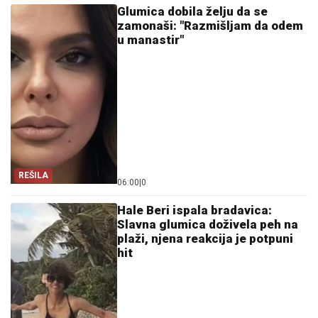
Glumica dobila želju da se
zamonaši: "Razmišljam da odem
u manastir"
REŠILA
06:00
|
0
Hale Beri ispala bradavica:
Slavna glumica doživela peh na
plaži, njena reakcija je potpuni
hit