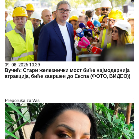
09. 08. 2026 10:39
Вучић: Стари железнички мост биће најмодернија
атракција, биће завршен до Експа (ФОТО, ВИДЕО))
Preporuka za Vas