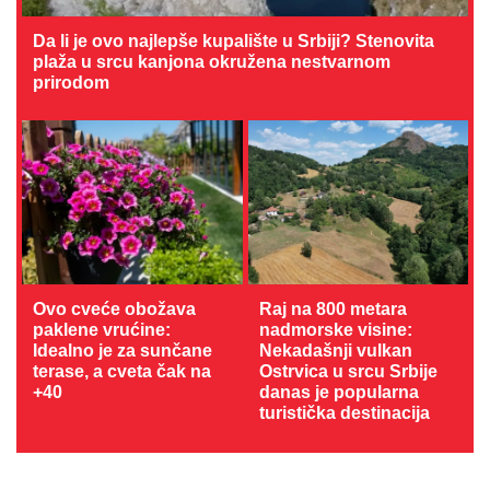
Da li je ovo najlepše kupalište u Srbiji? Stenovita
plaža u srcu kanjona okružena nestvarnom
prirodom
Ovo cveće obožava
Raj na 800 metara
paklene vrućine:
nadmorske visine:
Idealno je za sunčane
Nekadašnji vulkan
terase, a cveta čak na
Ostrvica u srcu Srbije
+40
danas je popularna
turistička destinacija