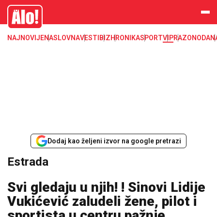
Estrada, poznati, VIP
Alo
NAJNOVIJE
NASLOVNA
VESTI
BIZ
HRONIKA
SPORT
VIP
RAZONODA
N
Dodaj kao željeni izvor na google pretrazi
Estrada
Svi gledaju u njih! ! Sinovi Lidije
Vukićević zaludeli žene, pilot i
sportista u centru pažnje