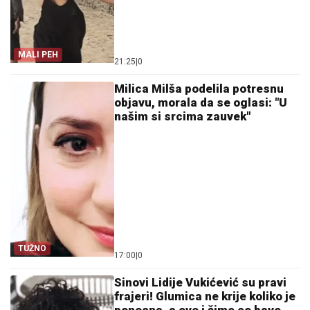
MALI PEH
21:25
|
0
Milica Milša podelila potresnu
objavu, morala da se oglasi: "U
našim si srcima zauvek"
TUŽNO
17:00
|
0
Sinovi Lidije Vukićević su pravi
frajeri! Glumica ne krije koliko je
ponosna, a evo i čime se bave