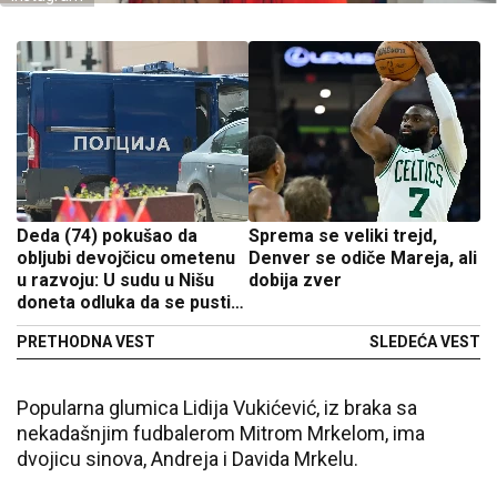
Deda (74) pokušao da
Sprema se veliki trejd,
obljubi devojčicu ometenu
Denver se odiče Mareja, ali
u razvoju: U sudu u Nišu
dobija zver
doneta odluka da se pusti
na slobodu
PRETHODNA VEST
SLEDEĆA VEST
Popularna glumica Lidija Vukićević, iz braka sa
nekadašnjim fudbalerom Mitrom Mrkelom, ima
dvojicu sinova, Andreja i Davida Mrkelu.