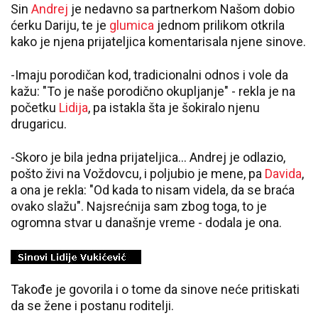
Sin
Andrej
je nedavno sa partnerkom Našom dobio
ćerku Dariju, te je
glumica
jednom prilikom otkrila
kako je njena prijateljica komentarisala njene sinove.
-Imaju porodičan kod, tradicionalni odnos i vole da
kažu: "To je naše porodično okupljanje" - rekla je na
početku
Lidija
, pa istakla šta je šokiralo njenu
drugaricu.
-Skoro je bila jedna prijateljica... Andrej je odlazio,
pošto živi na Voždovcu, i poljubio je mene, pa
Davida
,
a ona je rekla: "Od kada to nisam videla, da se braća
ovako slažu". Najsrećnija sam zbog toga, to je
ogromna stvar u današnje vreme - dodala je ona.
Takođe je govorila i o tome da sinove neće pritiskati
da se žene i postanu roditelji.