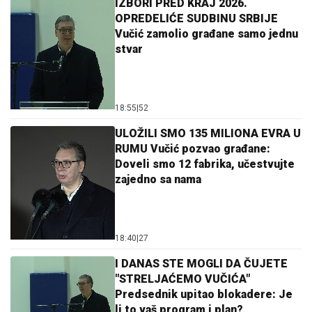
IZBORI PRED KRAJ 2026.
OPREDELIĆE SUDBINU SRBIJE
Vučić zamolio građane samo jednu
stvar
18:55
|
52
ULOŽILI SMO 135 MILIONA EVRA U
RUMU Vučić pozvao građane:
Doveli smo 12 fabrika, učestvujte
zajedno sa nama
18:40
|
27
I DANAS STE MOGLI DA ČUJETE
"STRELJAĆEMO VUČIĆA"
Predsednik upitao blokadere: Je
li to vaš program i plan?