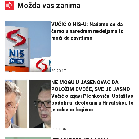
Možda vas zanima
VUČIĆ O NIS-U: Nadamo se da
ćemo u narednim nedeljama to
moći da završimo
20:20
|
17
NE MOGU U JASENOVAC DA
POLOŽIM CVEĆE, SVE JE JASNO
Vučić o izjavi Plenkovića: Ustaštvo
podobna ideologija u Hrvatskoj, to
je odavno logično
19:01
|
36