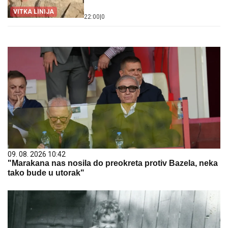
VITKA LINIJA
22:00
|
0
09. 08. 2026 10:42
"Marakana nas nosila do preokreta protiv Bazela, neka
tako bude u utorak"