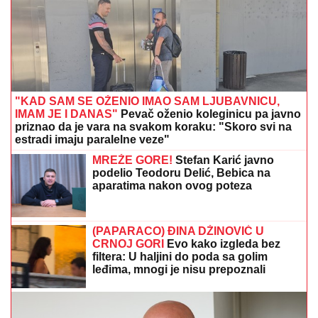
"KAD SAM SE OŽENIO IMAO SAM LJUBAVNICU,
IMAM JE I DANAS"
Pevač oženio koleginicu pa javno
priznao da je vara na svakom koraku: "Skoro svi na
estradi imaju paralelne veze"
MREŽE GORE!
Stefan Karić javno
podelio Teodoru Delić, Bebica na
aparatima nakon ovog poteza
(PAPARACO) ĐINA DŽINOVIĆ U
CRNOJ GORI
Evo kako izgleda bez
filtera: U haljini do poda sa golim
leđima, mnogi je nisu prepoznali