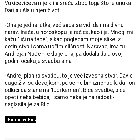
Vukićevićeva nije krila sreću zbog toga što je unuka
Darija ušla u njen život.
-Ona je jedna lutka, već sada se vidi da ima divnu
narav. Inače, u horoskopu je račica, kao i ja. Mnogi mi
kažu "liči na tebe", a kad pogledam moje slike iz
detinjstva i sama uočim sličnost. Naravno, ima tu i
Andreja i Nađe - rekla je ona, pa dodala da u ovoj
godini očekuje svadbu sina.
-Andrej planira svadbu, to je već izvesna stvar. David
dugo živi sa devojkom, pa se ne bih iznenadila da i on
odluči da stane na "ludi kamen". Biće svadbe, biće
opet i neka bebica, i samo neka je na radost -
naglasila je za Blic.