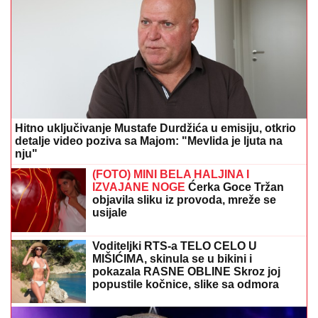
Hitno uključivanje Mustafe Durdžića u emisiju, otkrio
detalje video poziva sa Majom: "Mevlida je ljuta na
nju"
(FOTO) MINI BELA HALJINA I
IZVAJANE NOGE
Ćerka Goce Tržan
objavila sliku iz provoda, mreže se
usijale
Voditeljki RTS-a TELO CELO U
MIŠIĆIMA, skinula se u bikini i
pokazala RASNE OBLINE Skroz joj
popustile kočnice, slike sa odmora
napravile dar-mar