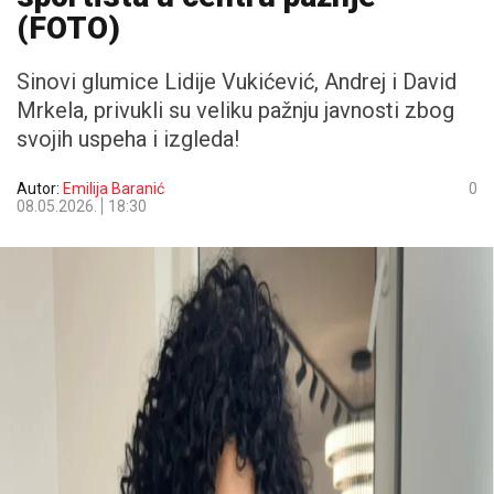
(FOTO)
Sinovi glumice Lidije Vukićević, Andrej i David
Mrkela, privukli su veliku pažnju javnosti zbog
svojih uspeha i izgleda!
Autor:
Emilija Baranić
0
08.05.2026.
18:30