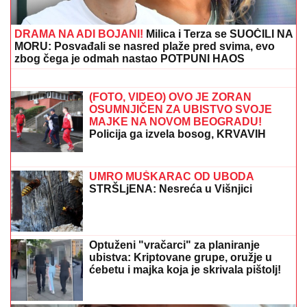
NINA BADRIĆ SE SLIKA U KUPAĆEM
NA STENAMA
Napunila 54 godine i
mami poglede na čuvenom ostrvu
(FOTO)
Sad čeka s ljubavnicom dete! Voditeljka bez dlake na
jeziku raskrinkala Gačića pred kamerama: "Čim je
ostavio porodicu, javno je priznao..."
TRAMP PRELOMIO?
Iz Bele kuće
procurile informacije koje su uzdrmale