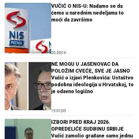
VUČIĆ O NIS-U: Nadamo se da
ćemo u narednim nedeljama to
moći da završimo
20:20
|
16
NE MOGU U JASENOVAC DA
POLOŽIM CVEĆE, SVE JE JASNO
Vučić o izjavi Plenkovića: Ustaštvo
podobna ideologija u Hrvatskoj, to
je odavno logično
19:01
|
35
IZBORI PRED KRAJ 2026.
OPREDELIĆE SUDBINU SRBIJE
Vučić zamolio građane samo jednu