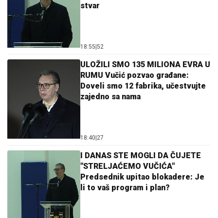
stvar
18:55
|
52
ULOŽILI SMO 135 MILIONA EVRA U
RUMU Vučić pozvao građane:
Doveli smo 12 fabrika, učestvujte
zajedno sa nama
18:40
|
27
I DANAS STE MOGLI DA ČUJETE
"STRELJAĆEMO VUČIĆA"
Predsednik upitao blokadere: Je
li to vaš program i plan?