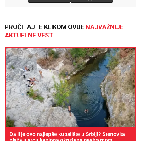
PROČITAJTE KLIKOM OVDE
NAJVAŽNIJE
AKTUELNE VESTI
Da li je ovo najlepše kupalište u Srbiji? Stenovita
plaža u srcu kanjona okružena nestvarnom