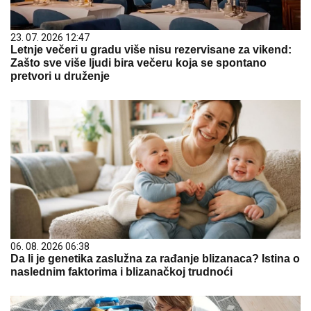
23. 07. 2026 12:47
Letnje večeri u gradu više nisu rezervisane za vikend:
Zašto sve više ljudi bira večeru koja se spontano
pretvori u druženje
06. 08. 2026 06:38
Da li je genetika zaslužna za rađanje blizanaca? Istina o
naslednim faktorima i blizanačkoj trudnoći