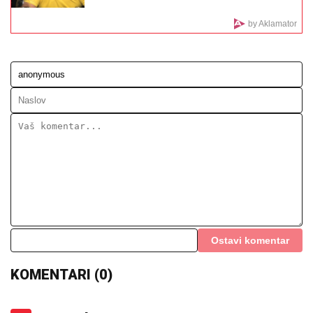
ZNA SE NA KOGA JE - NA TETKU"
Vanja Gudelj podelila objavu o malom
Ilijanu, Anastasija odmah reagovala
(FOTO, VIDEO) OVO JE ZORAN
OSUMNJIČEN ZA UBISTVO SVOJE
MAJKE NA NOVOM BEOGRADU!
Policija ga izvela bosog, KRVAVIH
nogu sa lisicama na rukama, ušao u
kola Hitne pomoći
MINA NAUMOVIĆ PROGOVORILA O PREVARI!
Žena
Ognjena Amidžića dobila škakljivo pitanje, pa iskreno
priznala: "To je lakše"