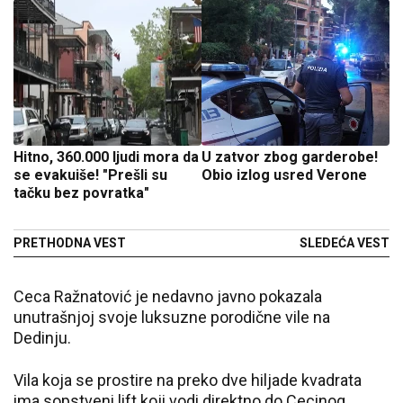
Hitno, 360.000 ljudi mora da
U zatvor zbog garderobe!
se evakuiše! "Prešli su
Obio izlog usred Verone
tačku bez povratka"
PRETHODNA VEST
SLEDEĆA VEST
Ceca Ražnatović je nedavno javno pokazala
unutrašnjoj svoje luksuzne porodične vile na
Dedinju.
Vila koja se prostire na preko dve hiljade kvadrata
ima sopstveni lift koji vodi direktno do Cecinog