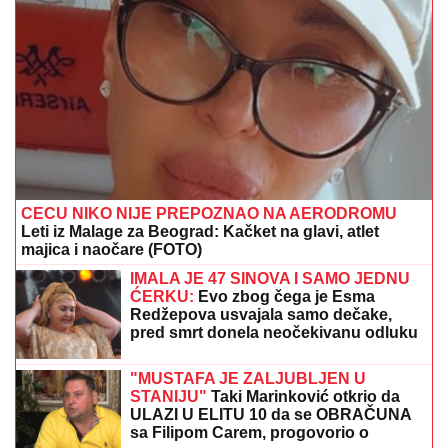
republikance
Pevačica deci ništa nije ostavila od
imovine, u testamentu pisalo da je sve
dodelila državi: "Ispunila je svoje
obećanje"
DRAMA NA ADI BOJANI!
Milica i Terza se SUOČILI NA
MORU: Posvađali se nasred plaže pred svima, evo
zbog čega je odmah nastao POTPUNI HAOS
(FOTO) "AKO JE DETE PAMETNO,