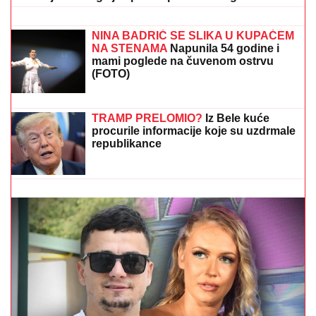
IZMENU teksta: "Ti stihovi su
naknadno dopisani"
SRBI "PALI" U ŠPANIJI!
Maskirani
jurili u ukradenim limuzinama, izneli
sef iz banke, pa dolijali u MEGA-
AKCIJI policije: Ojadili 9 provincija za
desetine hiljada evra!
BOGATI PEKAR MUČEN I UBIJEN! U
"Blicu uživo"
istražujemo ko ga je tipovao pre zverskog zločina
"Delije" u transu: Zvzedin duo u vrhu
Evrope, biće još bolji, svi ih se već
plaše!