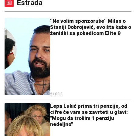
UMRO MUŠKARAC OD UBODA
STRŠLjENA: Nesreća u Višnjici
Optuženi "vračarci" za planiranje
ubistva: Kriptovane grupe, oružje u
ćebetu i majka koja je skrivala pištolj!
CECU NIKO NIJE PREPOZNAO NA AERODROMU
Leti iz Malage za Beograd: Kačket na glavi, atlet