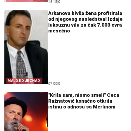
18:15
|
0
STRESA
Arkanova bivša žena profitirala
od njegovog nasledstva! Izdaje
luksuznu vilu za čak 7.000 evra
mesečno
MALO KO JE ZNAO
07:00
|
0
"Krila sam, nismo smeli" Ceca
Ražnatović konačno otkrila
istinu o odnosu sa Merlinom