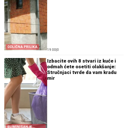
ODLIČNA PRILIKA
19:00
|
0
Izbacite ovih 8 stvari iz kuće i
odmah ćete osetiti olakšanje:
Stručnjaci tvrde da vam kradu
mir
ELIMINISANJE