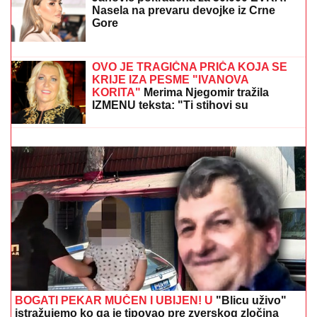
SKANDAL U ISTANBULU!
Emina
Jahović pokradena za 50.000 EVRA:
Nasela na prevaru devojke iz Crne
Gore
PRENOS, PARTIZAN - TOBOL:
Odmah uzbuđenja u
Humskoj
OVO JE TRAGIČNA PRIČA KOJA SE
KRIJE IZA PESME "IVANOVA
KORITA"
Merima Njegomir tražila