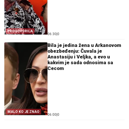
PROGOVORILA
06:30
|
0
Bila je jedina žena u Arkanovom
obezbeđenju: Čuvala je
Anastasiju i Veljka, a evo u
kakvim je sada odnosima sa
Cecom
MALO KO JE ZNAO
06:00
|
0