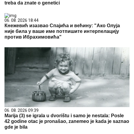
treba da znate o genetici
06. 08. 2026 18:44
Кнежевић изазвао Спајића и већину: "Ако Олуја
није била у ваше име потпишите интерпелацију
против Ибрахимовића"
06. 08. 2026 09:39
Marija (3) se igrala u dvorištu i samo je nestala: Posle
42 godine otac je pronašao, zanemeo je kada je saznao
gde je bila