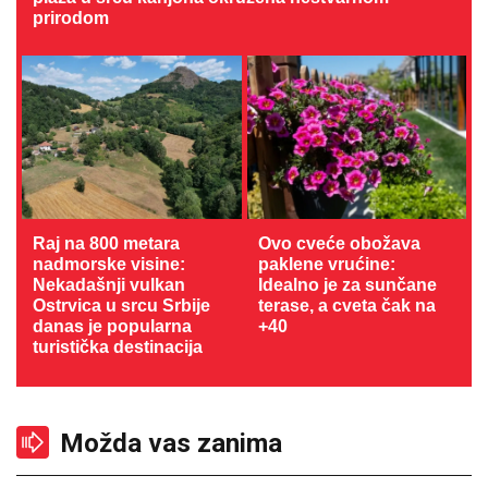
prirodom
Raj na 800 metara
Ovo cveće obožava
nadmorske visine:
paklene vrućine:
Nekadašnji vulkan
Idealno je za sunčane
Ostrvica u srcu Srbije
terase, a cveta čak na
danas je popularna
+40
turistička destinacija
Možda vas zanima