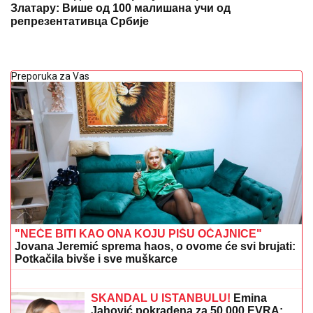
Златару: Више од 100 малишана учи од
репрезентативца Србије
Preporuka za Vas
"NEĆE BITI KAO ONA KOJU PIŠU OČAJNICE"
Jovana Jeremić sprema haos, o ovome će svi brujati:
Potkačila bivše i sve muškarce
Tragedija! Umro bivši šampion
Jugoslavije, sinovi se oprostili
dirljivom porukom