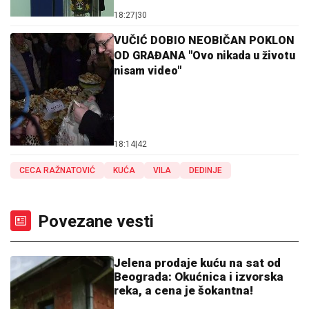
18:27
|
30
VUČIĆ DOBIO NEOBIČAN POKLON
OD GRAĐANA "Ovo nikada u životu
nisam video"
18:14
|
42
CECA RAŽNATOVIĆ
KUĆA
VILA
DEDINJE
Povezane vesti
Jelena prodaje kuću na sat od
Beograda: Okućnica i izvorska
reka, a cena je šokantna!