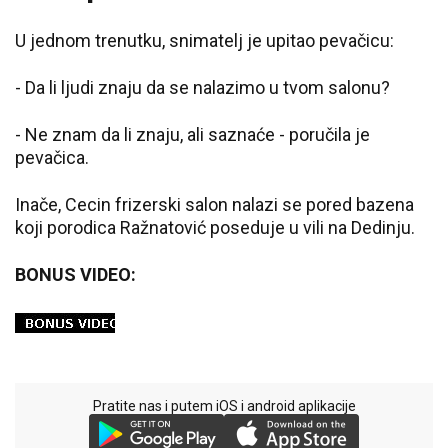
U jednom trenutku, snimatelj je upitao pevačicu:
- Da li ljudi znaju da se nalazimo u tvom salonu?
- Ne znam da li znaju, ali saznaće - poručila je
pevačica.
Inače, Cecin frizerski salon nalazi se pored bazena
koji porodica Ražnatović poseduje u vili na Dedinju.
BONUS VIDEO:
Pratite nas i putem iOS i android aplikacije