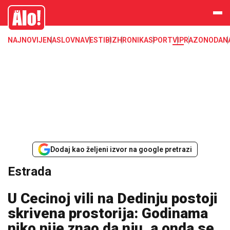
Estrada, poznati, VIP
Alo
NAJNOVIJE
NASLOVNA
VESTI
BIZ
HRONIKA
SPORT
VIP
RAZONODA
N
Dodaj kao željeni izvor na google pretrazi
Estrada
U Cecinoj vili na Dedinju postoji
skrivena prostorija: Godinama
niko nije znao da nju, a onda se