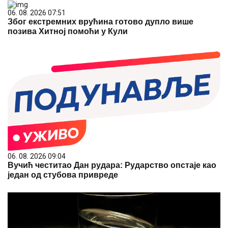
06. 08. 2026 07:51
Због екстремних врућина готово дупло више
позива Хитној помоћи у Кули
06. 08. 2026 09:04
Вучић честитао Дан рудара: Рударство опстаје као
један од стубова привреде