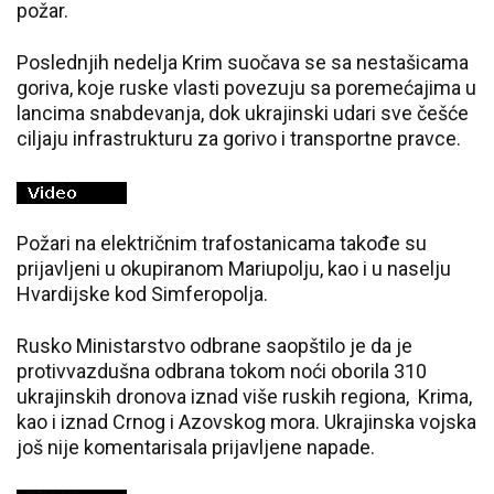
požar.
Poslednjih nedelja Krim suočava se sa nestašicama
goriva, koje ruske vlasti povezuju sa poremećajima u
lancima snabdevanja, dok ukrajinski udari sve češće
ciljaju infrastrukturu za gorivo i transportne pravce.
Požari na električnim trafostanicama takođe su
prijavljeni u okupiranom Mariupolju, kao i u naselju
Hvardijske kod Simferopolja.
Rusko Ministarstvo odbrane saopštilo je da je
protivvazdušna odbrana tokom noći oborila 310
ukrajinskih dronova iznad više ruskih regiona, Krima,
kao i iznad Crnog i Azovskog mora. Ukrajinska vojska
još nije komentarisala prijavljene napade.