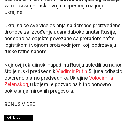
za održavanje ruskih vojnih operacija na jugu
Ukrajine.
Ukrajina se sve više oslanja na domaće proizvedene
dronove za izvođenje udara duboko unutar Rusije,
posebno na objekte povezane sa preradom nafte,
logistikom i vojnom proizvodnjom, koji podržavaju
ruske ratne napore.
Najnoviji ukrajinski napadi na Rusiju usledili su nakon
što je ruski predsednik
Vladimir Putin
5. juna odbacio
otvoreno pismo predsednika Ukrajine
Volodimira
Zelenskog
, u kojem je pozvao na hitno ponovno
pokretanje mirovnih pregovora.
BONUS VIDEO