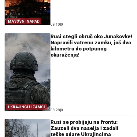
MASOVNI NAPAD
09:10
|
0
Rusi stegli obruč oko Junakovke!
Napravili vatrenu zamku, još dva
kilometra do potpunog
okuruženja!
UKRAJINCI U ZAMCI
08:28
|
0
Rusi se probijaju na frontu:
Zauzeli dva naselja i zadali
teške udare Ukrajincima