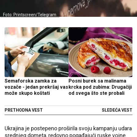
Foto: Printscreen/Telegram
Semaforska zamka za
Posni burek sa malinama
vozače - jedan prekršaj vas
krcka pod zubima: Drugačiji
može skupo koštati
od svega što ste probali
PRETHODNA VEST
SLEDEĆA VEST
Ukrajina je postepeno proširila svoju kampanju udara
srednjeg dometa, redovno pogađajući ruske vojne