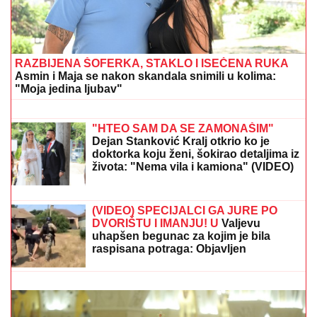
NIŠTA OD FINALA!
Srbija dobila lekciju na
Evropskom prvenstvu! "Furija" furiozno do borbe za
zlato!
"OVO JE UBISTVO U AFEKTU,
REKONSTRUKCIJA ĆE OTKRITI KOJI
JE UDARAC BIO FATALAN!"
Stručnjaci o zločinu na Novom
Beogradu: Da li je tragedija mogla biti
sprečena?
ŽENI SE DEJAN STANKOVIĆ KRALJ!
Prelepa doktorka u raskošnoj
venčanici, on u odelu sa crvenom
kravatom: Ne skidaju osmeh pred
crkveno venčanje