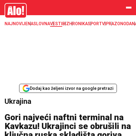
Ukrajina
Alo
NAJNOVIJE
NASLOVNA
VESTI
BIZ
HRONIKA
SPORT
VIP
RAZONODA
N
Dodaj kao željeni izvor na google pretrazi
Ukrajina
Gori najveći naftni terminal na
Kavkazu! Ukrajinci se obrušili na
ključna ruska skladišta goriva