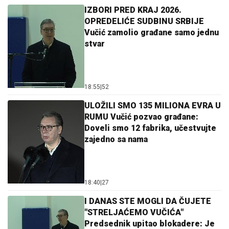
IZBORI PRED KRAJ 2026.
OPREDELIĆE SUDBINU SRBIJE
Vučić zamolio građane samo jednu
stvar
18:55
|
52
ULOŽILI SMO 135 MILIONA EVRA U
RUMU Vučić pozvao građane:
Doveli smo 12 fabrika, učestvujte
zajedno sa nama
18:40
|
27
I DANAS STE MOGLI DA ČUJETE
"STRELJAĆEMO VUČIĆA"
Predsednik upitao blokadere: Je