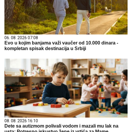
06. 08. 2026 07:08
Evo u kojim banjama važi vaučer od 10.000 dinara -
kompletan spisak destinacija u Srbiji
08. 08. 2026 16:10
Dete sa autizmom polivali vodom i mazali mu lak na
usta: Potresno iskustvo žene iz vrtića za Mame