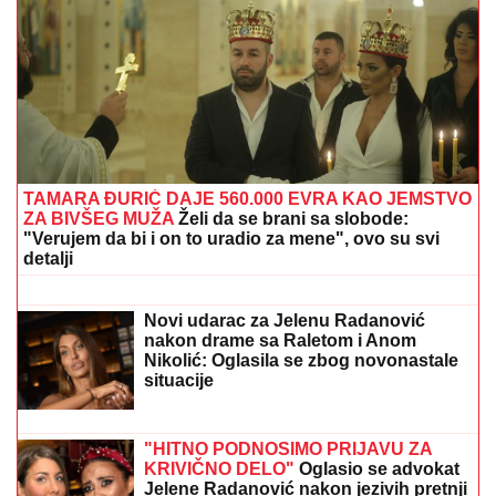
RAZBIJENA ŠOFERKA, STAKLO I ISEČENA RUKA
Asmin i Maja se nakon skandala snimili u kolima:
"Moja jedina ljubav"
OŽENIO SE DEJAN STANKOVIĆ
KRALJ!
Doktorka otkrila kako se
oseća nakon venčanja: "Zaljubljena
sam", tu su njegovi roditelji i sestra
(VIDEO)
"HTEO SAM DA SE ZAMONAŠIM"
Dejan Stanković Kralj otkrio ko je
doktorka koju ženi, šokirao detaljima iz
života: "Nema vila i kamiona" (VIDEO)