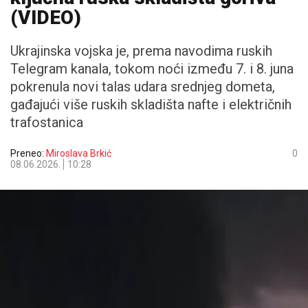
(VIDEO)
Ukrajinska vojska je, prema navodima ruskih
Telegram kanala, tokom noći između 7. i 8. juna
pokrenula novi talas udara srednjeg dometa,
gađajući više ruskih skladišta nafte i električnih
trafostanica
Preneo:
Miroslava Brkić
0
08.06.2026.
10:28