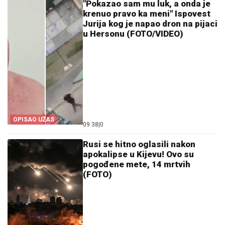
"Pokazao sam mu luk, a onda je
krenuo pravo ka meni" Ispovest
Jurija kog je napao dron na pijaci
u Hersonu (FOTO/VIDEO)
OPISAO UŽAS
09:38
|
0
Rusi se hitno oglasili nakon
apokalipse u Kijevu! Ovo su
pogođene mete, 14 mrtvih
(FOTO)