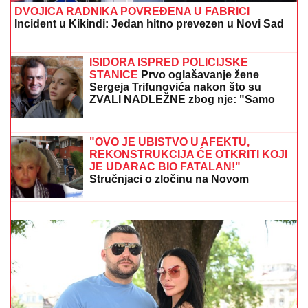
DVOJICA RADNIKA POVREĐENA U FABRICI
Incident u Kikindi: Jedan hitno prevezen u Novi Sad
DALILA DRAGOJEVIĆ ŽELI U ELITU
10
Otkrila pod kojim uslovima bi ušla,
cifra je ogromna: Spomenula i skandal
sa Dragojevićem
ISIDORA ISPRED POLICIJSKE
STANICE
Prvo oglašavanje žene
Sergeja Trifunovića nakon što su
ZVALI NADLEŽNE zbog nje: "Samo
zato sam došla"