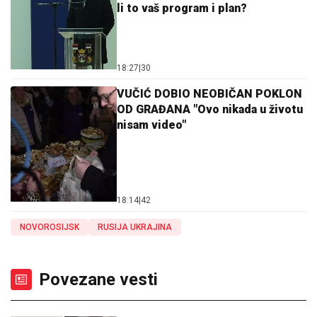
li to vaš program i plan?
18:27
|
30
VUČIĆ DOBIO NEOBIČAN POKLON
OD GRAĐANA "Ovo nikada u životu
nisam video"
18:14
|
42
NOVOROSIJSK
RUSIJA UKRAJINA
Povezane vesti