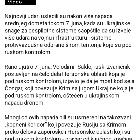
Najnoviji udari usledili su nakon više napada
srednjeg dometa tokom 7. juna, kada su Ukrajinske
snage za bespilotne sisteme saopštile da su izvele
više udara na vojnu infrastrukturu i sisteme
protivvazdušne odbrane širom teritorija koje su pod
ruskom kontrolom.
Rano ujutro 7. juna, Volodimir Saldo, ruski zvaničnik
postavljen na čelo dela Hersonske oblasti koja je
pod ruskom kontrolom, izjavio je da je most kod sela
Čongar, koji povezuje Krim sa jugom Ukrajine koja je
pod ruskom kontrolom, oštećen u ukrajinskom
napadu dronom.
Mnogi od ovih napada bili su usmereni na takozvani
„kopneni koridor“ koji povezuje Rusiju sa Krimom
preko delova Zaporoške i Hersonske oblasti koji su
pod ruskom kontrolom - pravac od ključnog značaja