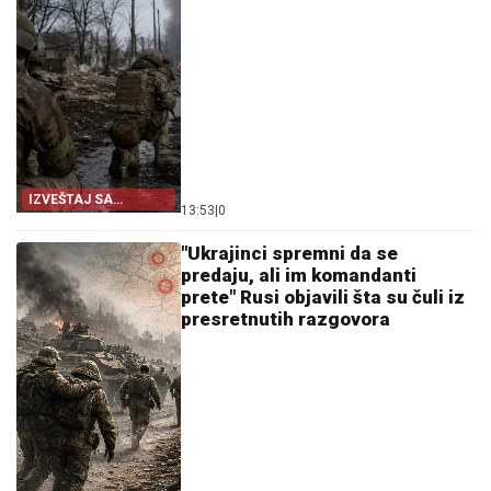
IZVEŠTAJ SA
13:53
|
0
FRONTA
"Ukrajinci spremni da se
predaju, ali im komandanti
prete" Rusi objavili šta su čuli iz
presretnutih razgovora