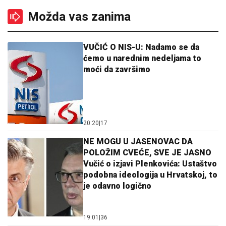
Možda vas zanima
VUČIĆ O NIS-U: Nadamo se da
ćemo u narednim nedeljama to
moći da završimo
20:20
|
17
NE MOGU U JASENOVAC DA
POLOŽIM CVEĆE, SVE JE JASNO
Vučić o izjavi Plenkovića: Ustaštvo
podobna ideologija u Hrvatskoj, to
je odavno logično
19:01
|
36