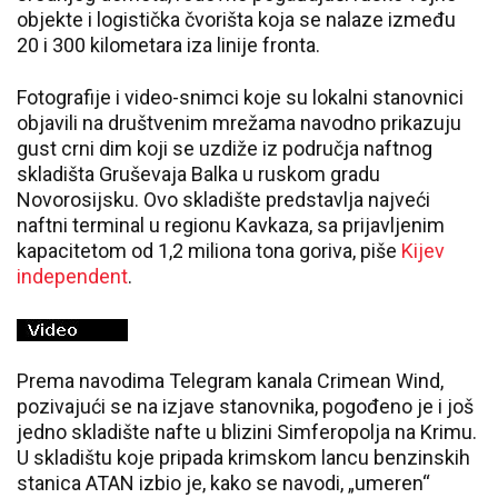
objekte i logistička čvorišta koja se nalaze između
20 i 300 kilometara iza linije fronta.
Fotografije i video-snimci koje su lokalni stanovnici
objavili na društvenim mrežama navodno prikazuju
gust crni dim koji se uzdiže iz područja naftnog
skladišta Gruševaja Balka u ruskom gradu
Novorosijsku. Ovo skladište predstavlja najveći
naftni terminal u regionu Kavkaza, sa prijavljenim
kapacitetom od 1,2 miliona tona goriva, piše
Kijev
independent
.
Prema navodima Telegram kanala Crimean Wind,
pozivajući se na izjave stanovnika, pogođeno je i još
jedno skladište nafte u blizini Simferopolja na Krimu.
U skladištu koje pripada krimskom lancu benzinskih
stanica ATAN izbio je, kako se navodi, „umeren“