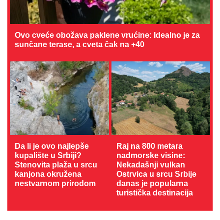
Ovo cveće obožava paklene vrućine: Idealno je za
sunčane terase, a cveta čak na +40
Da li je ovo najlepše
Raj na 800 metara
kupalište u Srbiji?
nadmorske visine:
Stenovita plaža u srcu
Nekadašnji vulkan
kanjona okružena
Ostrvica u srcu Srbije
nestvarnom prirodom
danas je popularna
turistička destinacija