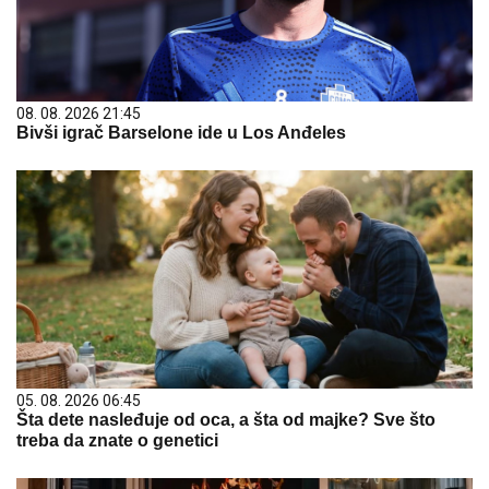
08. 08. 2026 21:45
Bivši igrač Barselone ide u Los Anđeles
05. 08. 2026 06:45
Šta dete nasleđuje od oca, a šta od majke? Sve što
treba da znate o genetici