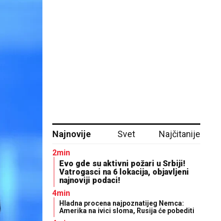
Najnovije
Svet
Najčitanije
2min
Evo gde su aktivni požari u Srbiji!
Vatrogasci na 6 lokacija, objavljeni
najnoviji podaci!
4min
Hladna procena najpoznatijeg Nemca:
Amerika na ivici sloma, Rusija će pobediti