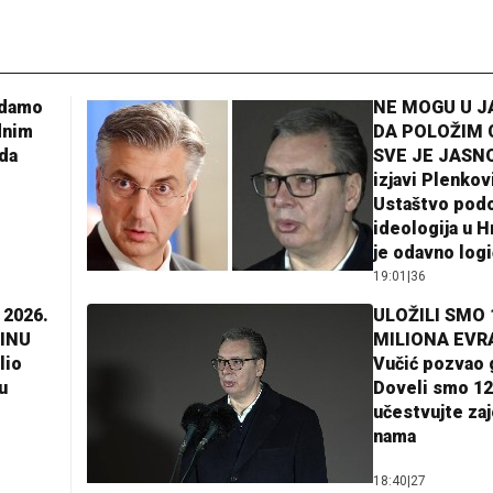
adamo
NE MOGU U 
dnim
DA POLOŽIM 
da
SVE JE JASNO
izjavi Plenkov
Ustaštvo pod
ideologija u H
je odavno log
19:01
|
36
 2026.
ULOŽILI SMO 
INU
MILIONA EVR
lio
Vučić pozvao 
u
Doveli smo 12
učestvujte za
nama
18:40
|
27