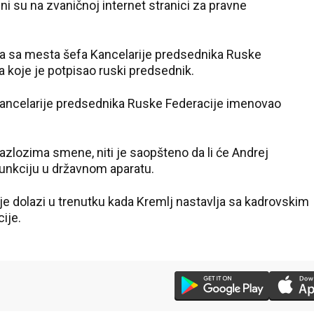
ni su na zvaničnoj internet stranici za pravne
va sa mesta šefa Kancelarije predsednika Ruske
 koje je potpisao ruski predsednik.
ancelarije predsednika Ruske Federacije imenovao
 razlozima smene, niti je saopšteno da li će Andrej
unkciju u državnom aparatu.
e dolazi u trenutku kada Kremlj nastavlja sa kadrovskim
ije.