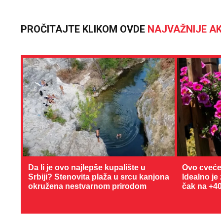
PROČITAJTE KLIKOM OVDE
NAJVAŽNIJE AK
Da li je ovo najlepše kupalište u
Ovo cveće
Srbiji? Stenovita plaža u srcu kanjona
Idealno je
okružena nestvarnom prirodom
čak na +4