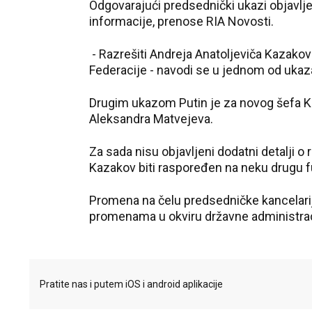
Odgovarajući predsednički ukazi objavlje
informacije, prenose RIA Novosti.
- Razrešiti Andreja Anatoljeviča Kazako
Federacije - navodi se u jednom od ukaza
Drugim ukazom Putin je za novog šefa K
Aleksandra Matvejeva.
Za sada nisu objavljeni dodatni detalji o
Kazakov biti raspoređen na neku drugu f
Promena na čelu predsedničke kancelarij
promenama u okviru državne administrac
Pratite nas i putem iOS i android aplikacije