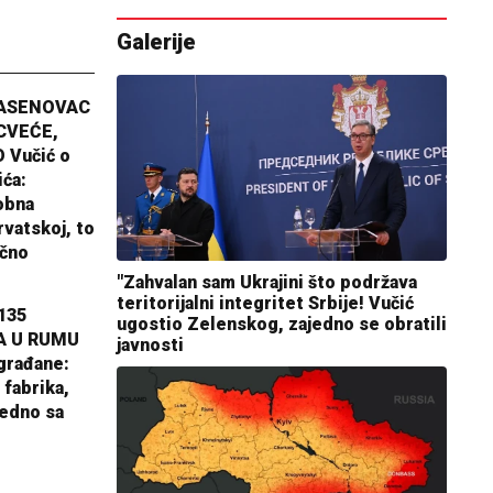
Galerije
JASENOVAC
CVEĆE,
 Vučić o
ića:
obna
rvatskoj, to
ično
"Zahvalan sam Ukrajini što podržava
teritorijalni integritet Srbije! Vučić
135
ugostio Zelenskog, zajedno se obratili
A U RUMU
javnosti
građane:
 fabrika,
jedno sa