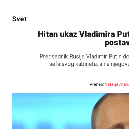
Svet
Hitan ukaz Vladimira Pu
posta
Predsednik Rusije Vladimir Putin d
šefa svog kabineta, a na njego
Preneo:
Natalija Atan