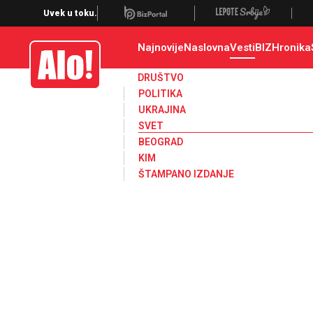
Svet, Ruske vesti, Planeta, Region
Uvek u toku.
Najnovije
Naslovna
Vesti
BIZ
Hronika
Alo
DRUŠTVO
POLITIKA
UKRAJINA
SVET
BEOGRAD
KIM
ŠTAMPANO IZDANJE