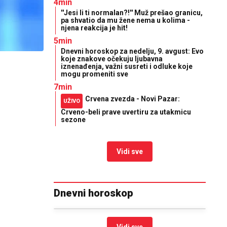
4min
''Jesi li ti normalan?!'' Muž prešao granicu,
pa shvatio da mu žene nema u kolima -
njena reakcija je hit!
5min
Dnevni horoskop za nedelju, 9. avgust: Evo
koje znakove očekuju ljubavna
iznenađenja, važni susreti i odluke koje
mogu promeniti sve
7min
Crvena zvezda - Novi Pazar:
UŽIVO
Crveno-beli prave uvertiru za utakmicu
sezone
Vidi sve
Dnevni horoskop