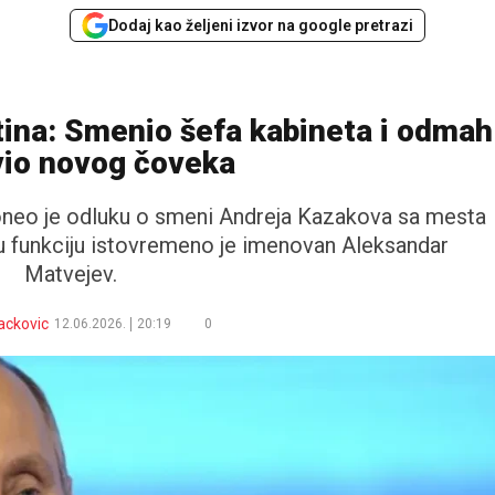
Dodaj kao željeni izvor na google pretrazi
tina: Smenio šefa kabineta i odmah
vio novog čoveka
oneo je odluku o smeni Andreja Kazakova sa mesta
vu funkciju istovremeno je imenovan Aleksandar
Matvejev.
ackovic
12.06.2026.
20:19
0