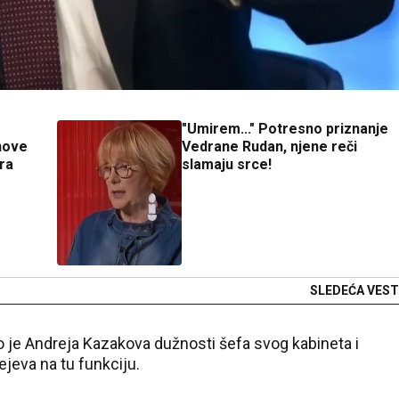
"Umirem..." Potresno priznanje
nove
Vedrane Rudan, njene reči
ra
slamaju srce!
SLEDEĆA VEST
o je Andreja Kazakova dužnosti šefa svog kabineta i
eva na tu funkciju.