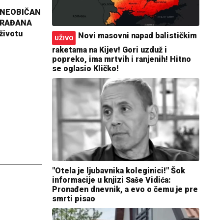
 NEOBIČAN
GRAĐANA
životu
Novi masovni napad balističkim
UŽIVO
raketama na Kijev! Gori uzduž i
popreko, ima mrtvih i ranjenih! Hitno
se oglasio Kličko!
"Otela je ljubavnika koleginici!" Šok
informacije u knjizi Saše Vidića:
Pronađen dnevnik, a evo o čemu je pre
smrti pisao