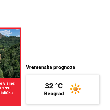
Vremenska prognoza
 visine:
32 °C
u srcu
ristička
Beograd