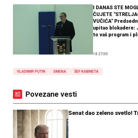
I DANAS STE MOGL
ČUJETE "STRELJ
VUČIĆA" Predsedn
upitao blokadere: J
to vaš program i p
18:27
|
30
VLADIMIR PUTIN
SMENA
ŠEF KABINETA
Povezane vesti
Senat dao zeleno svetlo! 