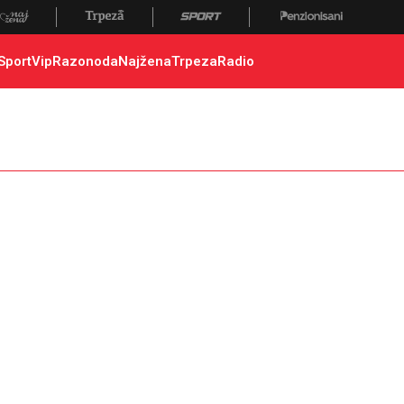
Sport
Vip
Razonoda
Najžena
Trpeza
Radio