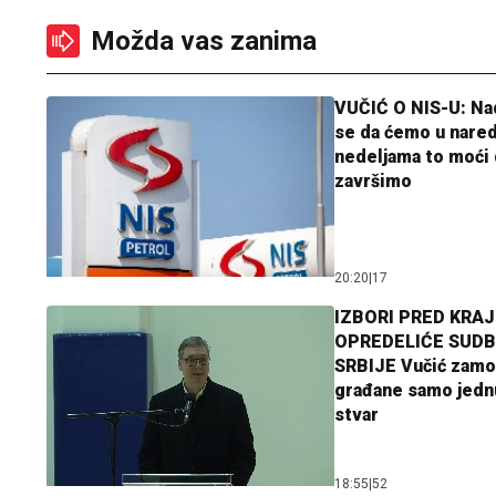
Možda vas zanima
VUČIĆ O NIS-U: N
se da ćemo u nare
nedeljama to moći 
završimo
20:20
|
17
IZBORI PRED KRAJ
OPREDELIĆE SUDB
SRBIJE Vučić zamo
građane samo jedn
stvar
18:55
|
52