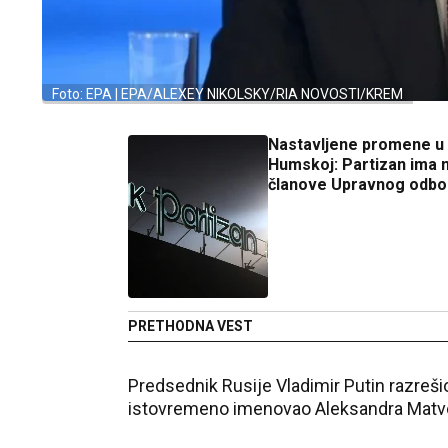
Foto: EPA | EPA/ALEXEY NIKOLSKY/RIA NOVOSTI/KREM
Nastavljene promene u
Humskoj: Partizan ima 
članove Upravnog odbo
PRETHODNA VEST
Predsednik Rusije Vladimir Putin razreši
istovremeno imenovao Aleksandra Matvej