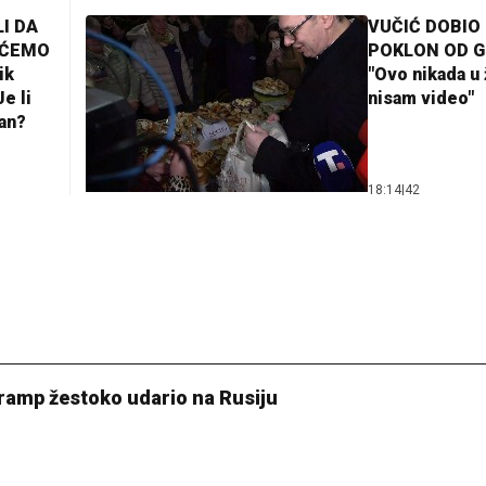
I DA
VUČIĆ DOBIO
AĆEMO
POKLON OD 
ik
"Ovo nikada u 
e li
nisam video"
lan?
18:14
|
42
Tramp žestoko udario na Rusiju