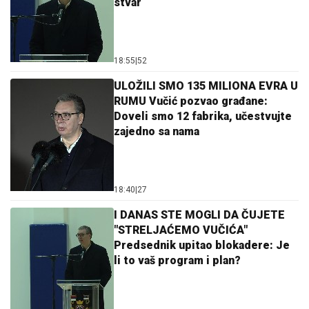
stvar
18:55
|
52
ULOŽILI SMO 135 MILIONA EVRA U
RUMU Vučić pozvao građane:
Doveli smo 12 fabrika, učestvujte
zajedno sa nama
18:40
|
27
I DANAS STE MOGLI DA ČUJETE
"STRELJAĆEMO VUČIĆA"
Predsednik upitao blokadere: Je
li to vaš program i plan?