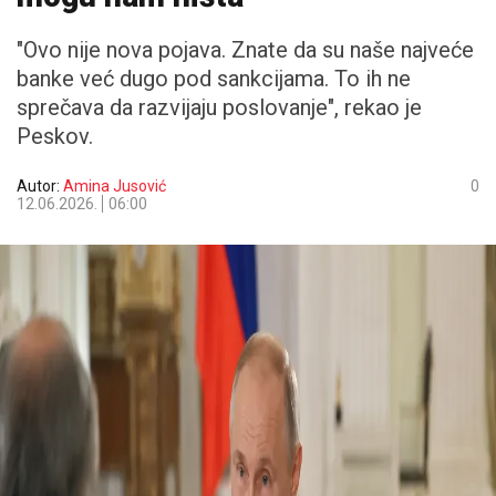
"Ovo nije nova pojava. Znate da su naše najveće
banke već dugo pod sankcijama. To ih ne
sprečava da razvijaju poslovanje", rekao je
Peskov.
Autor:
Amina Jusović
0
12.06.2026.
06:00