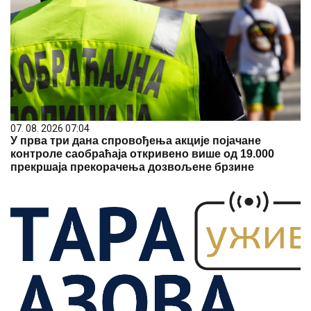
07. 08. 2026 07:04
У прва три дана спровођења акције појачане
контроле саобраћаја откривено више од 19.000
прекршаја прекорачења дозвољене брзине