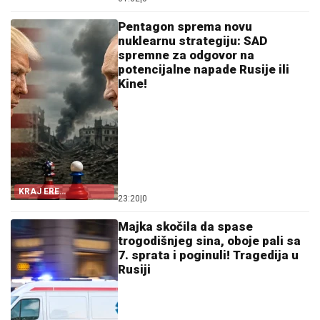
Pentagon sprema novu
nuklearnu strategiju: SAD
spremne za odgovor na
potencijalne napade Rusije ili
Kine!
KRAJ ERE
23:20
|
0
STRATEŠKIH
RAKETA?
Majka skočila da spase
trogodišnjeg sina, oboje pali sa
7. sprata i poginuli! Tragedija u
Rusiji