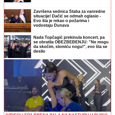
Debi Dragojevića za zaborav! Bivši kapiten Partizana
nemoćan - Rendžers pao u Poljskoj
VERICA RAKOČEVIĆ I VELJKO
PRAVE BAZEN U VILI NA AVALI
Imanje vredi milione, a sada podelili
snimak iz dvorišta: Bagerista uveliko
izvodi radove (Video)
PODIGNUTA OPTUŽNICA PROTIV
MAJKE (50) I SINA (20)
Planirali
ubistvo Luke Bojovića?! Nađen
arsenal oružja, otkriven i PAKLENI
PLAN koji su skovali