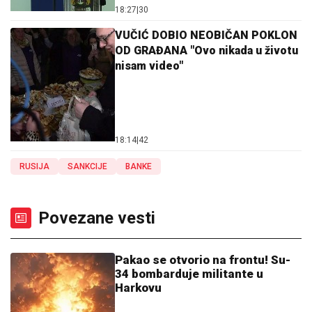
18:27
|
30
VUČIĆ DOBIO NEOBIČAN POKLON
OD GRAĐANA "Ovo nikada u životu
nisam video"
18:14
|
42
RUSIJA
SANKCIJE
BANKE
Povezane vesti
Pakao se otvorio na frontu! Su-
34 bombarduje militante u
Harkovu