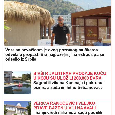
BOJANA LAZIĆ POKAZALA MAJKU
Sa njom uživa
na letovanju: Doručak U BAZENU, a tek da vidite
voditeljku u bikiniju (FOTO)
(FOTO) GORI KOMO!
Devojka Bake
Praseta zapalila društvene mreže:
Milena objavila vrele fotke iz Italije,
bujni dekolte u prvom planu
Čudo Presvete Bogorodice: Vernici
svedoče neverovatnom prizoru - Kako
je ovo moguće? (FOTO)