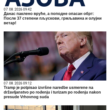
07. 08. 2026 09:42
Данас паклено вруће, а поподне опасан обрт:
После 37 степени пљускови, грмљавина и олујни
ветар!
07. 08. 2026 09:12
Tramp je potpisao izvršne naredbe usmerene na
državljanstvo po rođenju i turizam po rođenju nakon
presude Vrhovnog suda