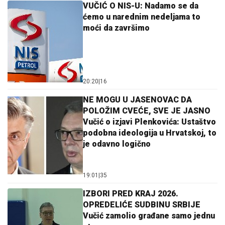
VUČIĆ O NIS-U: Nadamo se da
ćemo u narednim nedeljama to
moći da završimo
20:20
|
16
NE MOGU U JASENOVAC DA
POLOŽIM CVEĆE, SVE JE JASNO
Vučić o izjavi Plenkovića: Ustaštvo
podobna ideologija u Hrvatskoj, to
je odavno logično
19:01
|
35
IZBORI PRED KRAJ 2026.
OPREDELIĆE SUDBINU SRBIJE
Vučić zamolio građane samo jednu