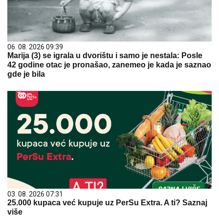
06. 08. 2026 09:39
Marija (3) se igrala u dvorištu i samo je nestala: Posle
42 godine otac je pronašao, zanemeo je kada je saznao
gde je bila
03. 08. 2026 07:31
25.000 kupaca već kupuje uz PerSu Extra. A ti? Saznaj
više