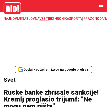
Svet, Ruske vesti, Planeta, Region
Alo
NAJNOVIJE
NASLOVNA
VESTI
BIZ
HRONIKA
SPORT
VIP
RAZONODA
N
Dodaj kao željeni izvor na google pretrazi
Svet
Ruske banke zbrisale sankcije!
Kremlj proglasio trijumf: "Ne
mogu nam ništa"