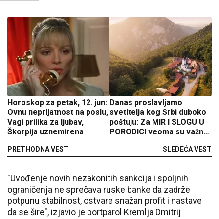
Horoskop za petak, 12. jun:
Danas proslavljamo
Ovnu neprijatnost na poslu,
svetitelja kog Srbi duboko
Vagi prilika za ljubav,
poštuju: Za MIR I SLOGU U
Škorpija uznemirena
PORODICI veoma su važna
ova dva običaja
PRETHODNA VEST
SLEDEĆA VEST
"Uvođenje novih nezakonitih sankcija i spoljnih
ograničenja ne sprečava ruske banke da zadrže
potpunu stabilnost, ostvare snažan profit i nastave
da se šire", izjavio je portparol Kremlja Dmitrij