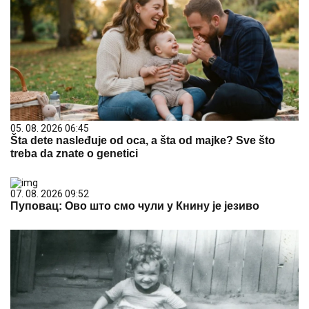
05. 08. 2026 06:45
Šta dete nasleđuje od oca, a šta od majke? Sve što
treba da znate o genetici
07. 08. 2026 09:52
Пуповац: Ово што смо чули у Книну је језиво