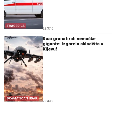
TRAGEDIJA
22:37
|
0
Rusi granatirali nemačke
gigante: Izgorela skladišta u
Kijevu!
DRAMATIČAN UDAR
20:33
|
0