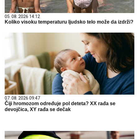
05. 08. 2026 14:12
Koliko visoku temperaturu ljudsko telo može da izdrži?
07. 08. 2026 09:47
Čiji hromozom određuje pol deteta? XX rađa se
devojčica, XY rađa se dečak