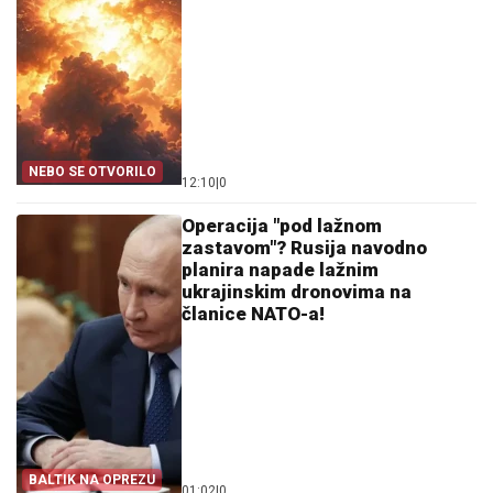
NEBO SE OTVORILO
12:10
|
0
Operacija "pod lažnom
zastavom"? Rusija navodno
planira napade lažnim
ukrajinskim dronovima na
članice NATO-a!
BALTIK NA OPREZU
01:02
|
0