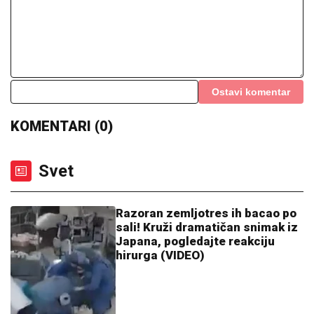
OVDE ĆE VAM U SRED AVGUSTA TREBATI ĆEBE:
Ako želite pronaći spas od tropskih vrelina, posetite
ove delove Srbije
Završena sednica Štaba za vanredne
situacije! Dačić se odmah oglasio -
Evo šta je rekao o požarima i
vodostaju Dunava
Nada Topčagić prekinula koncert, pa
se obratila OBEZBEĐENJU: "Ne mogu
da skočim, slomiću nogu!", evo šta se
desilo