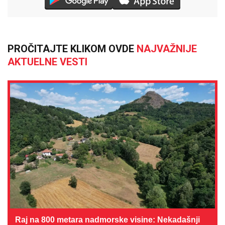
PROČITAJTE KLIKOM OVDE
NAJVAŽNIJE
AKTUELNE VESTI
Raj na 800 metara nadmorske visine: Nekadašnji