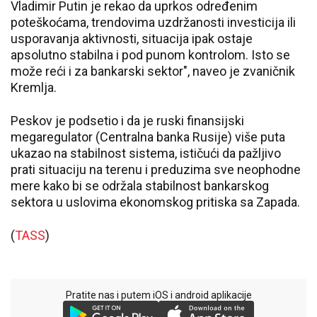
Vladimir Putin je rekao da uprkos određenim
poteškoćama, trendovima uzdržanosti investicija ili
usporavanja aktivnosti, situacija ipak ostaje
apsolutno stabilna i pod punom kontrolom. Isto se
može reći i za bankarski sektor", naveo je zvaničnik
Kremlja.
Peskov je podsetio i da je ruski finansijski
megaregulator (Centralna banka Rusije) više puta
ukazao na stabilnost sistema, ističući da pažljivo
prati situaciju na terenu i preduzima sve neophodne
mere kako bi se održala stabilnost bankarskog
sektora u uslovima ekonomskog pritiska sa Zapada.
(
TASS
)
Pratite nas i putem iOS i android aplikacije