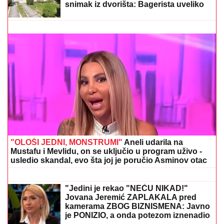
Veza sa pevačicom je ovog poznatog muškarca
odvela u propast: Bio najpoželjniji na estradi, pa se
odselio iz Srbije
"MOŽDA JE ON SERIJSKI UBICA"
Žarko Popović za Blic TV o misteriji
ubistva lepe Ruskinje u Beogradu:
"Treba proveriti da nije još negde u
Srbiji napravio neko ZLO"
BIVŠI RIJALITI PAR PRODAJE KUĆU
U KOJU SU ULOŽILI 200.000 EVRA
Sagradili vilu na Kosmaju i pokrenuli
biznis, a sada im hitno treba novac:
"To je razlog prodaje"