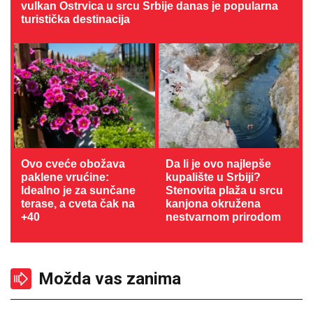
vulkan Ostrvica u srcu Srbije danas je popularna
turistička destinacija
Ovo cveće obožava
Da li je ovo najlepše
paklene vrućine:
kupalište u Srbiji?
Idealno je za sunčane
Stenovita plaža u srcu
terase, a cveta čak na
kanjona okružena
+40
nestvarnom prirodom
Možda vas zanima