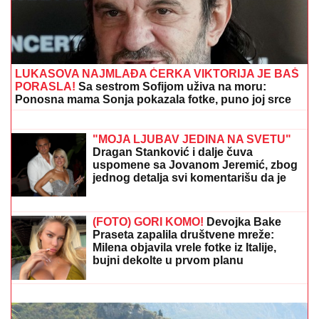
LUKASOVA NAJMLAĐA ĆERKA VIKTORIJA JE BAŠ
PORASLA!
Sa sestrom Sofijom uživa na moru:
Ponosna mama Sonja pokazala fotke, puno joj srce
"Genocid je bio na brodiću": Srbi
začepili usta ustaškoj pevaljki nakon
sramne izjave o Srebrenici - Nekad
Ćićolina, danas Severina!
"MOJA LJUBAV JEDINA NA SVETU"
Dragan Stanković i dalje čuva
uspomene sa Jovanom Jeremić, zbog
jednog detalja svi komentarišu da je
nije preboleo