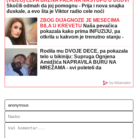
"OLOŠI JEDNI, MONSTRUMI"
Aneli udarila na
Mustafu i Mevlidu, on se uključio u program uživo -
usledio skandal, evo šta joj je poručio Asminov otac
SIN BRUTALNO TUKAO MAJKU DO
SMRTI!
Strašni detalji jezivog zločina
na Novom Beogradu: Nakon ubistva
pokušao da skoči sa terase!
"Jedini je rekao "NEĆU NIKAD!"
Jovana Jeremić ZAPLAKALA pred
kamerama ZBOG BIZNISMENA: Javno
je PONIZIO, a onda potezom iznenadio
javnost!