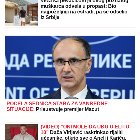
PEVAČICA TRPELA NASILJE OD BIVŠEG
PARTNERA
Sada objasnila kako prepoznati
MANIPULATORA: "Intuicija me je od početka
upozoravala"
RAZVELA SE OD KOLEGE I
PROCVETALA
Pevačica u vrtoglavim
štiklama i haljini pripijenoj uz telo
pokazala figuru nakon dva porođaj
(Foto)
NAŠA PEVAČICA SE SRELA SA
MILANOM STANKOVIĆEM
Otkrila
detalje o pevaču koje javnost ne zna,
pomenula i njegov POVRATAK o kom
svi pričaju (VIDEO)