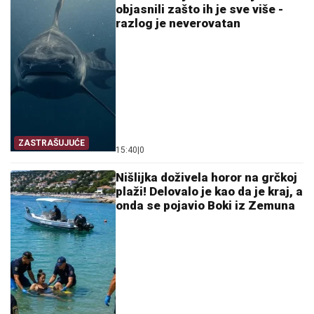
objasnili zašto ih je sve više -
razlog je neverovatan
ZASTRAŠUJUĆE
15:40
|
0
Nišlijka doživela horor na grčkoj
plaži! Delovalo je kao da je kraj, a
onda se pojavio Boki iz Zemuna