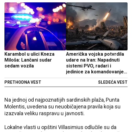
Karambol u ulici Kneza
Američka vojska potvrdila
Miloša: Lančani sudar
udare na Iran: Napadnuti
sedam vozila
sistemi PVO, radari i
jedinice za komandovanje i
kontrolu dronova
PRETHODNA VEST
SLEDEĆA VEST
Na jednoj od najpoznatijih sardinskih plaža, Punta
Molentis, uvedena su neuobičajena pravila koja su
izazvala veliku raspravu u javnosti.
Lokalne vlasti u opštini Villasimius odlučile su da