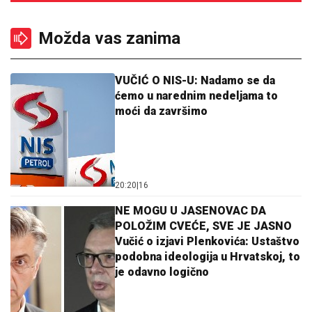
Možda vas zanima
VUČIĆ O NIS-U: Nadamo se da
ćemo u narednim nedeljama to
moći da završimo
20:20
|
16
NE MOGU U JASENOVAC DA
POLOŽIM CVEĆE, SVE JE JASNO
Vučić o izjavi Plenkovića: Ustaštvo
podobna ideologija u Hrvatskoj, to
je odavno logično