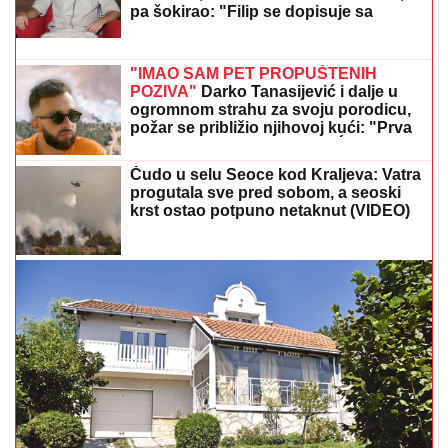
POLICAJCI UPALI U KUĆU U SMEDEREVU, PA
OSTALI U ŠOKU
Pronašli gomilu predmeta, a kada su
ugledali OVO odmah je usledilo hapšenje
Veza sa pevačicom je ovog poznatog
muškarca odvela u propast: Bio
najpoželjniji na estradi, pa se odselio
iz Srbije
ZA PAR SATI STIŽE NEVREME U
OVAJ DEO SRBIJE:
Spremite se za
grmljavinu i udare jakog vetra