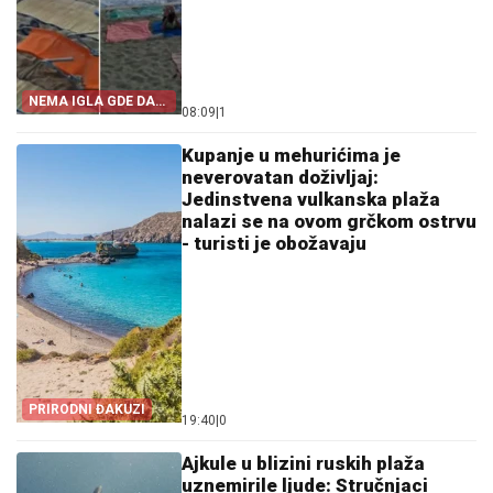
NEMA IGLA GDE DA
08:09
|
1
PADNE
Kupanje u mehurićima je
neverovatan doživljaj:
Jedinstvena vulkanska plaža
nalazi se na ovom grčkom ostrvu
- turisti je obožavaju
PRIRODNI ĐAKUZI
19:40
|
0
Ajkule u blizini ruskih plaža
uznemirile ljude: Stručnjaci