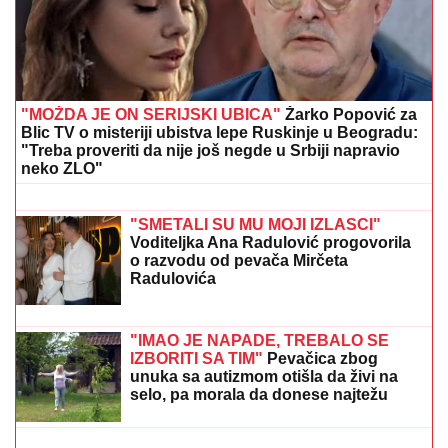
"MOŽDA JE ON SERIJSKI UBICA"
Žarko Popović za
Blic TV o misteriji ubistva lepe Ruskinje u Beogradu:
"Treba proveriti da nije još negde u Srbiji napravio
neko ZLO"
UMRO ČUVENI SLOBODAN BOBA
SPASOJEVIĆ
Obeležio karijere
narodnih pevača, bez njega srpska
kafana ne bi bila ista
"SMETALI SU MU MOJI IZLASCI"
Voditeljka Ana Radulović progovorila
o razvodu od pevača Mirčeta
Radulovića