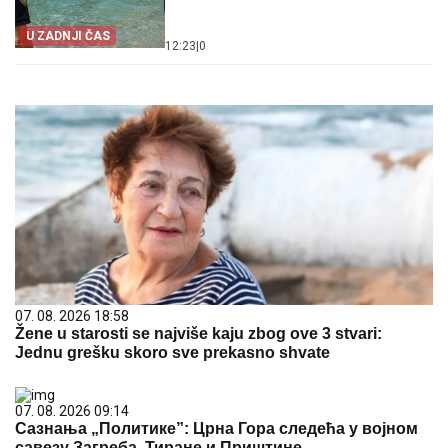
U ZADNJI ČAS
12:23
|
0
07. 08. 2026 18:58
Žene u starosti se najviše kaju zbog ove 3 stvari:
Jednu grešku skoro sve prekasno shvate
07. 08. 2026 09:14
Сазнања „Политике”: Црна Гора следећа у војном
савезу Загреба, Тиране и Приштине