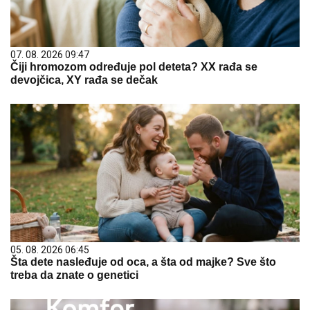
07. 08. 2026 09:47
Čiji hromozom određuje pol deteta? XX rađa se
devojčica, XY rađa se dečak
05. 08. 2026 06:45
Šta dete nasleđuje od oca, a šta od majke? Sve što
treba da znate o genetici