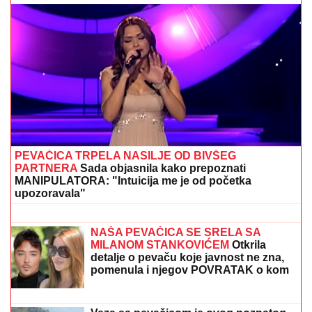
Hasan Dudić pre Zlate voleo Ljiljanu iz Sarajeva, a
onda usledila VELIKA TRAGEDIJA: Nije mogao ni da
naslutio ŠTA ĆE SEBI URADITI: "To sam kasnije
saznao"
"IMAO JE NAPADE, TREBALO SE
IZBORITI SA TIM"
Pevačica zbog
unuka sa autizmom otišla da živi na
selo, pa morala da donese najtežu
odluku: "Postao je agresivan"
SLOVENIJA NA UDARU EKSTREMNE
SUŠE:
Vlada uvodi mere, građanima
upućen hitan apel