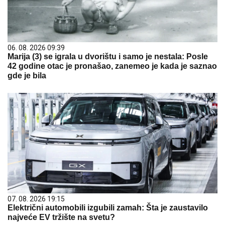
06. 08. 2026 09:39
Marija (3) se igrala u dvorištu i samo je nestala: Posle
42 godine otac je pronašao, zanemeo je kada je saznao
gde je bila
07. 08. 2026 19:15
Električni automobili izgubili zamah: Šta je zaustavilo
najveće EV tržište na svetu?