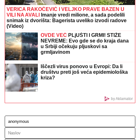
POČELA SEDNICA ŠTABA ZA VANREDNE
SITUACIJE:
Prisustvuje premijer Macut
(FOTO, VIDEO) OVO JE ZORAN
OSUMNJIČEN ZA UBISTVO SVOJE
MAJKE NA NOVOM BEOGRADU!
Policija ga izvela bosog, KRVAVIH
nogu sa lisicama na rukama, ušao u
kola Hitne pomoći
(VIDEO) "ONI MOLE DA UĐU U ELITU
10"
Dača Virijević raskrinkao rijaliti
učesnike, otkrio sve o Aneli i Kariću,