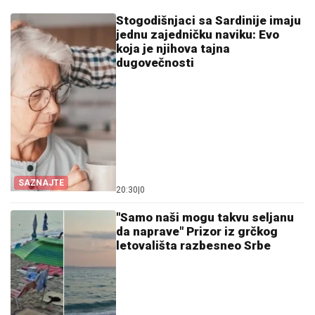
Stogodišnjaci sa Sardinije imaju
jednu zajedničku naviku: Evo
koja je njihova tajna
dugovečnosti
SAZNAJTE
20:30
|
0
"Samo naši mogu takvu seljanu
da naprave" Prizor iz grčkog
letovališta razbesneo Srbe