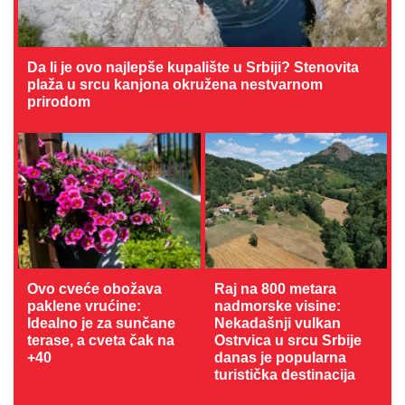
Da li je ovo najlepše kupalište u Srbiji? Stenovita
plaža u srcu kanjona okružena nestvarnom
prirodom
Ovo cveće obožava
Raj na 800 metara
paklene vrućine:
nadmorske visine:
Idealno je za sunčane
Nekadašnji vulkan
terase, a cveta čak na
Ostrvica u srcu Srbije
+40
danas je popularna
turistička destinacija