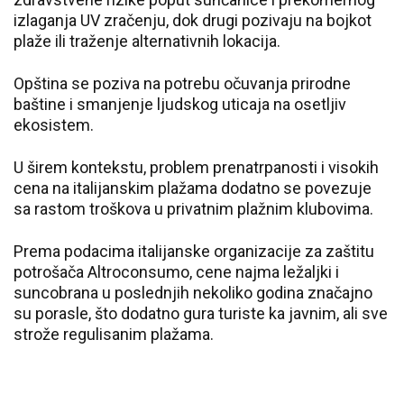
izlaganja UV zračenju, dok drugi pozivaju na bojkot
plaže ili traženje alternativnih lokacija.
Opština se poziva na potrebu očuvanja prirodne
baštine i smanjenje ljudskog uticaja na osetljiv
ekosistem.
U širem kontekstu, problem prenatrpanosti i visokih
cena na italijanskim plažama dodatno se povezuje
sa rastom troškova u privatnim plažnim klubovima.
Prema podacima italijanske organizacije za zaštitu
potrošača Altroconsumo, cene najma ležaljki i
suncobrana u poslednjih nekoliko godina značajno
su porasle, što dodatno gura turiste ka javnim, ali sve
strože regulisanim plažama.