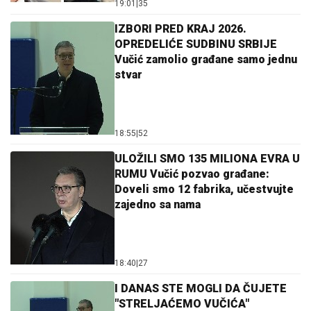
19:01
|
35
IZBORI PRED KRAJ 2026.
OPREDELIĆE SUDBINU SRBIJE
Vučić zamolio građane samo jednu
stvar
18:55
|
52
ULOŽILI SMO 135 MILIONA EVRA U
RUMU Vučić pozvao građane:
Doveli smo 12 fabrika, učestvujte
zajedno sa nama
18:40
|
27
I DANAS STE MOGLI DA ČUJETE
"STRELJAĆEMO VUČIĆA"