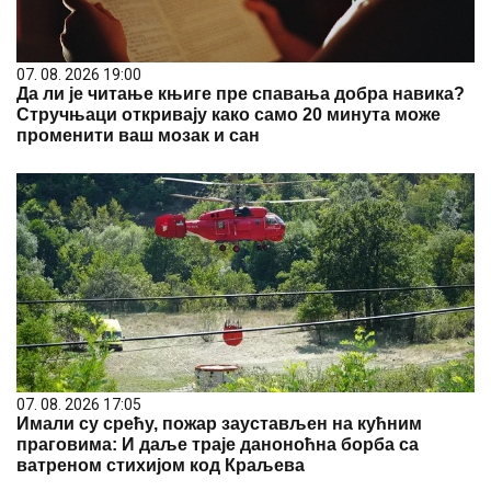
07. 08. 2026 19:00
Да ли је читање књиге пре спавања добра навика?
Стручњаци откривају како само 20 минута може
променити ваш мозак и сан
07. 08. 2026 17:05
Имали су срећу, пожар заустављен на кућним
праговима: И даље траје даноноћна борба са
ватреном стихијом код Краљева