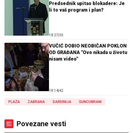
Predsednik upitao blokadere: Je
li to vaš program i plan?
18:27
|
30
VUČIĆ DOBIO NEOBIČAN POKLON
OD GRAĐANA "Ovo nikada u životu
nisam video"
18:14
|
42
PLAŽA
ZABRANA
SARDINIJA
SUNCOBRANI
Povezane vesti