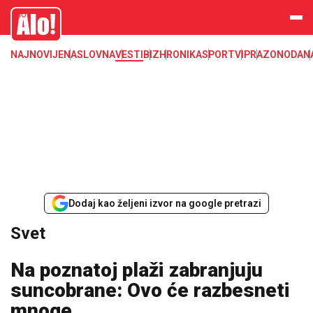
Svet, Ruske vesti, Planeta, Region
Alo
NAJNOVIJE
NASLOVNA
VESTI
BIZ
HRONIKA
SPORT
VIP
RAZONODA
N
Dodaj kao željeni izvor na google pretrazi
Svet
Na poznatoj plaži zabranjuju
suncobrane: Ovo će razbesneti
mnoge