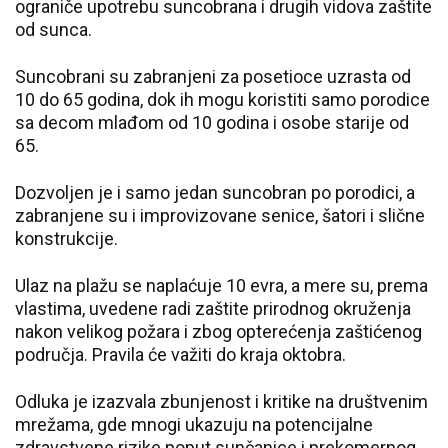
ograniče upotrebu suncobrana i drugih vidova zaštite
od sunca.
Suncobrani su zabranjeni za posetioce uzrasta od
10 do 65 godina, dok ih mogu koristiti samo porodice
sa decom mlađom od 10 godina i osobe starije od
65.
Dozvoljen je i samo jedan suncobran po porodici, a
zabranjene su i improvizovane senice, šatori i slične
konstrukcije.
Ulaz na plažu se naplaćuje 10 evra, a mere su, prema
vlastima, uvedene radi zaštite prirodnog okruženja
nakon velikog požara i zbog opterećenja zaštićenog
područja. Pravila će važiti do kraja oktobra.
Odluka je izazvala zbunjenost i kritike na društvenim
mrežama, gde mnogi ukazuju na potencijalne
zdravstvene rizike poput sunčanice i prekomernog