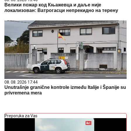
Велики пожар код Књажевца и даље није
локализован: Ватрогасци непрекидно на терену
08. 08. 2026 17:44
Unutrašnje granične kontrole između Italije i Španije su
privremena mera
Preporuka za Vas