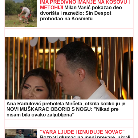
(FOTO) VOZ NALETEO NA OSOBU KOD ZEMUNA
Oglasili se iz "Srbijavoza": Hitna pomoć i policija na
licu mesta
Slavlje u domu Dragana Stankovića 4
dana nakon što je VERIO DEVOJKU
Čestitke se nižu: "Biću tvoj oslonac i
sigurnost! Ti si prava osoba"
ŠOK U PROGRAMU UŽIVO!
Gledateljka tvrdi da joj je Asmin slao
gole slike, zapretila mu: "Vidimo se na
sudu, iskorišćavaš žene za pare"