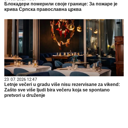
Блокадери померили своје границе: За пожаре је
крива Српска православна црква
23. 07. 2026 12:47
Letnje večeri u gradu više nisu rezervisane za vikend:
Zašto sve više ljudi bira večeru koja se spontano
pretvori u druženje