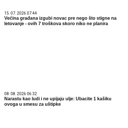
15. 07. 2026 07:44
Većina građana izgubi novac pre nego što stigne na
letovanje - ovih 7 troškova skoro niko ne planira
08. 08. 2026 06:32
Narastu kao ludi i ne upijaju ulje: Ubacite 1 kašiku
ovoga u smesu za uštipke