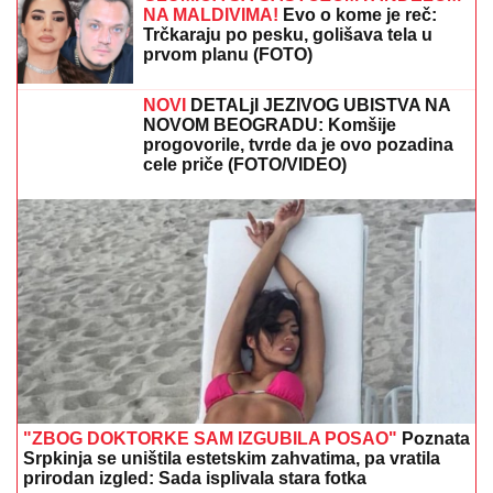
NA MALDIVIMA!
Evo o kome je reč:
Trčkaraju po pesku, golišava tela u
prvom planu (FOTO)
NOVI
DETALjI JEZIVOG UBISTVA NA
NOVOM BEOGRADU: Komšije
progovorile, tvrde da je ovo pozadina
cele priče (FOTO/VIDEO)
"ZBOG DOKTORKE SAM IZGUBILA POSAO"
Poznata
Srpkinja se uništila estetskim zahvatima, pa vratila
prirodan izgled: Sada isplivala stara fotka