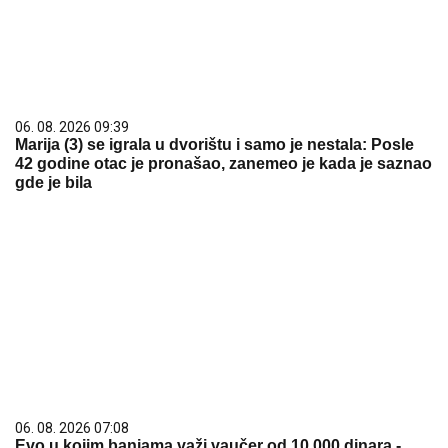
06. 08. 2026 09:39
Marija (3) se igrala u dvorištu i samo je nestala: Posle
42 godine otac je pronašao, zanemeo je kada je saznao
gde je bila
06. 08. 2026 07:08
Evo u kojim banjama važi vaučer od 10.000 dinara -