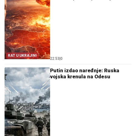
RAT U UKRAJINI
22:53
|
0
Putin izdao naređnje: Ruska
vojska krenula na Odesu