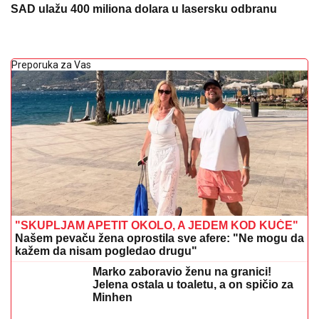
SAD ulažu 400 miliona dolara u lasersku odbranu
Preporuka za Vas
"SKUPLJAM APETIT OKOLO, A JEDEM KOD KUĆE"
Našem pevaču žena oprostila sve afere: "Ne mogu da
kažem da nisam pogledao drugu"
Marko zaboravio ženu na granici!
Jelena ostala u toaletu, a on spičio za
Minhen