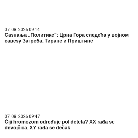
07. 08. 2026 09:14
Сазнања „Политике”: Црна Гора следећа у војном
савезу Загреба, Тиране и Приштине
07. 08. 2026 09:47
Čiji hromozom određuje pol deteta? XX rađa se
devojčica, XY rađa se dečak