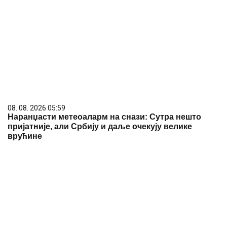
08. 08. 2026 05:59
Наранџасти метеоаларм на снази: Сутра нешто
пријатније, али Србију и даље очекују велике
врућине