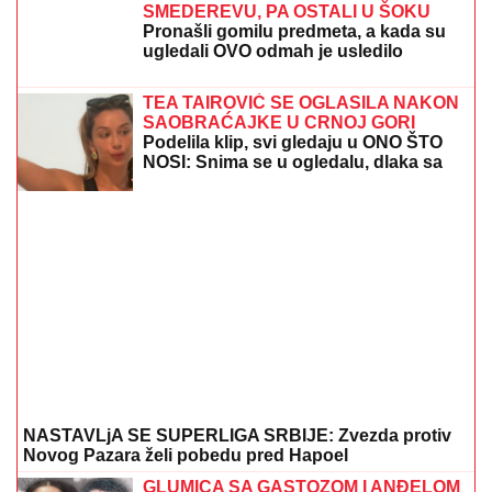
SMEDEREVU, PA OSTALI U ŠOKU
Pronašli gomilu predmeta, a kada su
ugledali OVO odmah je usledilo
hapšenje
TEA TAIROVIĆ SE OGLASILA NAKON
SAOBRAĆAJKE U CRNOJ GORI
Podelila klip, svi gledaju u ONO ŠTO
NOSI: Snima se u ogledalu, dlaka sa
glave joj ne fali
NASTAVLjA SE SUPERLIGA SRBIJE: Zvezda protiv
Novog Pazara želi pobedu pred Hapoel
GLUMICA SA GASTOZOM I ANĐELOM