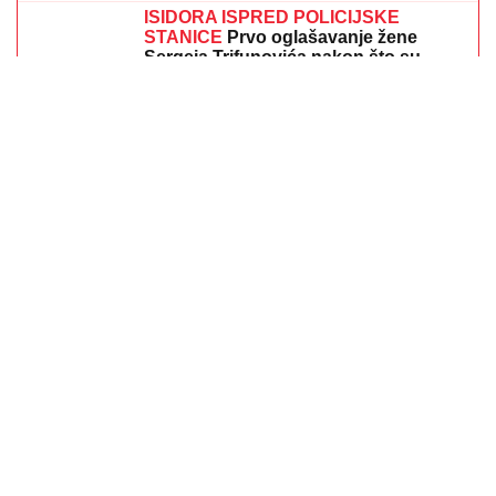
ISIDORA ISPRED POLICIJSKE
STANICE
Prvo oglašavanje žene
Sergeja Trifunovića nakon što su
ZVALI NADLEŽNE zbog nje: "Samo
zato sam došla"
LANČANI SUDAR NA GAZELI
Jedna
osoba odmah prevezena u bolnicu,
stvaraju se gužve
MILJANA KULIĆ SE SKINULA U BIKINI
Uhvatili smo
je u Crnoj Gori na plaži: Dok ona spava Siniša uči