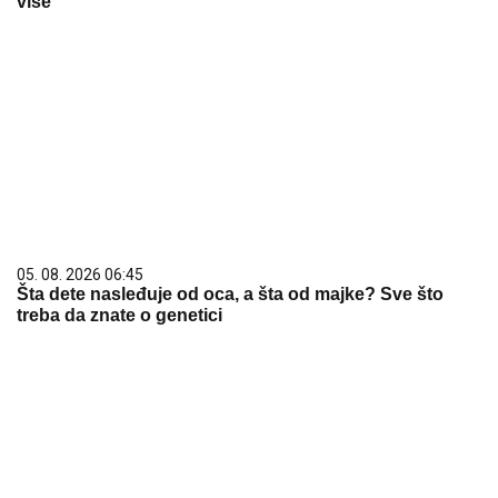
više
05. 08. 2026 06:45
Šta dete nasleđuje od oca, a šta od majke? Sve što
treba da znate o genetici