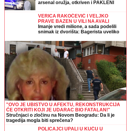
arsenal oružja, otkriven i PAKLENI
PLAN koji su skovali
VERICA RAKOČEVIĆ I VELJKO
PRAVE BAZEN U VILI NA AVALI
Imanje vredi milione, a sada podelili
snimak iz dvorišta: Bagerista uveliko
izvodi radove (Video)
"OVO JE UBISTVO U AFEKTU, REKONSTRUKCIJA
ĆE OTKRITI KOJI JE UDARAC BIO FATALAN!"
Stručnjaci o zločinu na Novom Beogradu: Da li je
tragedija mogla biti sprečena?
POLICAJCI UPALI U KUĆU U