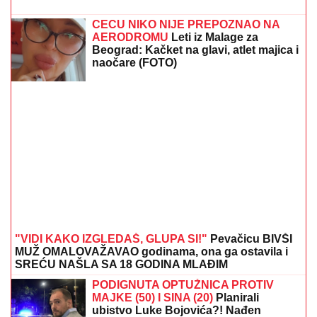
CECU NIKO NIJE PREPOZNAO NA
AERODROMU
Leti iz Malage za
Beograd: Kačket na glavi, atlet majica i
naočare (FOTO)
"VIDI KAKO IZGLEDAŠ, GLUPA SI!"
Pevačicu BIVŠI
MUŽ OMALOVAŽAVAO godinama, ona ga ostavila i
SREĆU NAŠLA SA 18 GODINA MLAĐIM
PODIGNUTA OPTUŽNICA PROTIV
MAJKE (50) I SINA (20)
Planirali
ubistvo Luke Bojovića?! Nađen