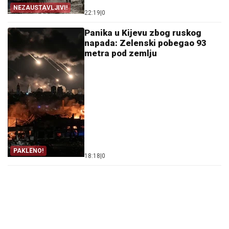
NEZAUSTAVLJIVI!
22:19
|
0
Panika u Kijevu zbog ruskog
napada: Zelenski pobegao 93
metra pod zemlju
PAKLENO!
18:18
|
0