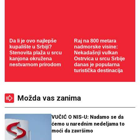
Da li je ovo najlepše
Raj na 800 metara
kupalište u Srbiji?
nadmorske visine:
Stenovita plaža u srcu
Nekadašnji vulkan
kanjona okružena
Ostrvica u srcu Srbije
nestvarnom prirodom
danas je popularna
turistička destinacija
Možda vas zanima
VUČIĆ O NIS-U: Nadamo se da
ćemo u narednim nedeljama to
moći da završimo