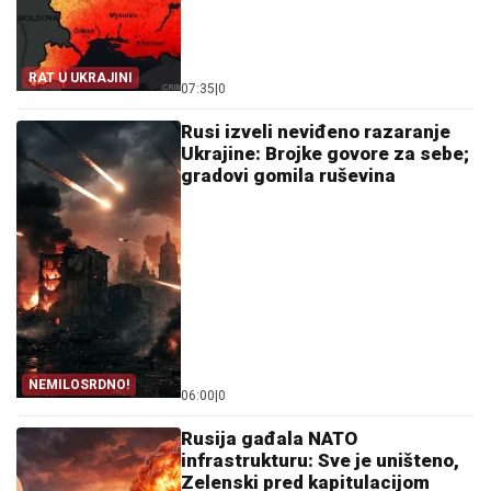
RAT U UKRAJINI
07:35
|
0
Rusi izveli neviđeno razaranje
Ukrajine: Brojke govore za sebe;
gradovi gomila ruševina
NEMILOSRDNO!
06:00
|
0
Rusija gađala NATO
infrastrukturu: Sve je uništeno,
Zelenski pred kapitulacijom