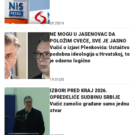
20:20
|
16
NE MOGU U JASENOVAC DA
POLOŽIM CVEĆE, SVE JE JASNO
Vučić o izjavi Plenkovića: Ustaštvo
podobna ideologija u Hrvatskoj, to
je odavno logično
19:01
|
35
IZBORI PRED KRAJ 2026.
OPREDELIĆE SUDBINU SRBIJE
Vučić zamolio građane samo jednu
stvar