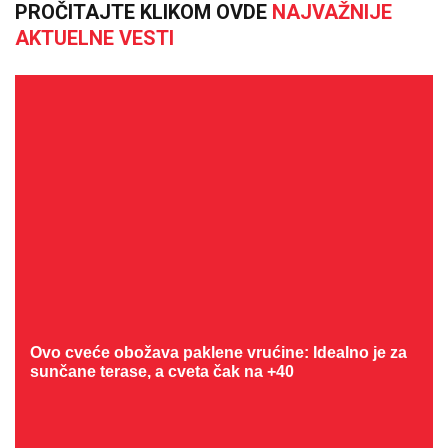
PROČITAJTE KLIKOM OVDE
NAJVAŽNIJE
AKTUELNE VESTI
Ovo cveće obožava paklene vrućine: Idealno je za
sunčane terase, a cveta čak na +40