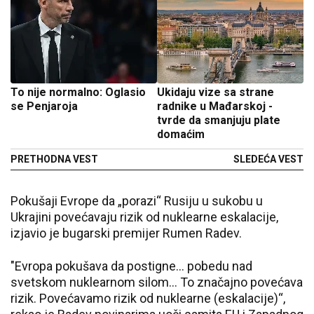
To nije normalno: Oglasio
Ukidaju vize sa strane
se Penjaroja
radnike u Mađarskoj -
tvrde da smanjuju plate
domaćim
PRETHODNA VEST
SLEDEĆA VEST
Pokušaji Evrope da „porazi“ Rusiju u sukobu u
Ukrajini povećavaju rizik od nuklearne eskalacije,
izjavio je bugarski premijer Rumen Radev.
"Evropa pokušava da postigne... pobedu nad
svetskom nuklearnom silom... To značajno povećava
rizik. Povećavamo rizik od nuklearne (eskalacije)“,