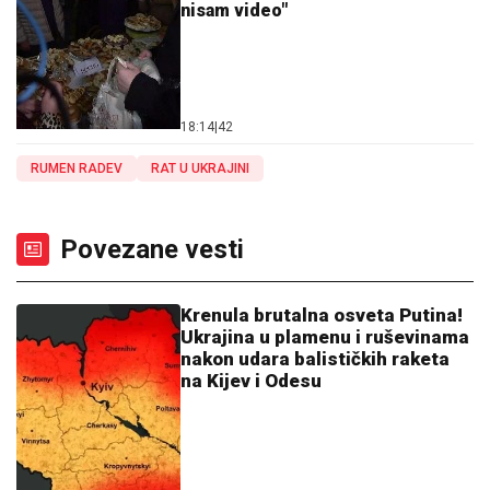
nisam video"
18:14
|
42
RUMEN RADEV
RAT U UKRAJINI
Povezane vesti
Krenula brutalna osveta Putina!
Ukrajina u plamenu i ruševinama
nakon udara balističkih raketa
na Kijev i Odesu