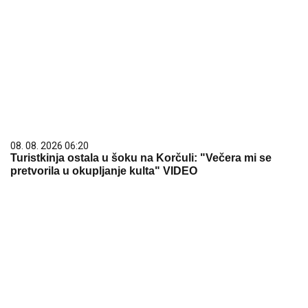
08. 08. 2026 06:20
Turistkinja ostala u šoku na Korčuli: "Večera mi se
pretvorila u okupljanje kulta" VIDEO