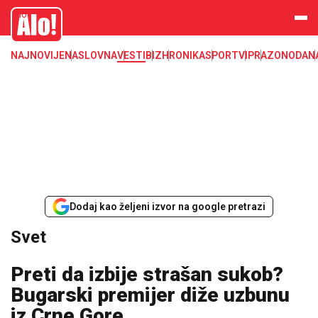
Svet, Ruske vesti, Planeta, Region
Alo
NAJNOVIJE
NASLOVNA
VESTI
BIZ
HRONIKA
SPORT
VIP
RAZONODA
N
Dodaj kao željeni izvor na google pretrazi
Svet
Preti da izbije strašan sukob?
Bugarski premijer diže uzbunu
iz Crne Gore