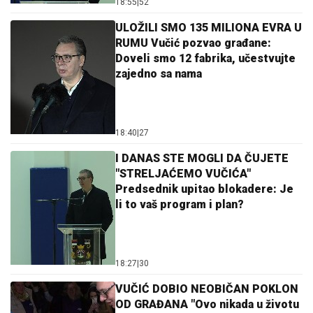
18:55
|
52
ULOŽILI SMO 135 MILIONA EVRA U
RUMU Vučić pozvao građane:
Doveli smo 12 fabrika, učestvujte
zajedno sa nama
18:40
|
27
I DANAS STE MOGLI DA ČUJETE
"STRELJAĆEMO VUČIĆA"
Predsednik upitao blokadere: Je
li to vaš program i plan?
18:27
|
30
VUČIĆ DOBIO NEOBIČAN POKLON
OD GRAĐANA "Ovo nikada u životu