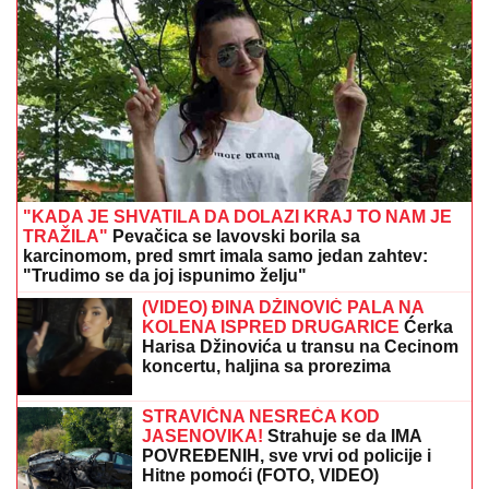
ŠTA SE DEŠAVA SA CENOM NAFTE?
Sve oči uprte u Bliski istok, strepnje
svakim danom rastu
TEŠKO JE POVREĐENA!
Najnoviji detalji ubadanja
tinejdžerke (18) u samom centru Beograda: Oglasili
se iz Hitne pomoći
(FOTO) SVI GLEDAJU U SARU JO!