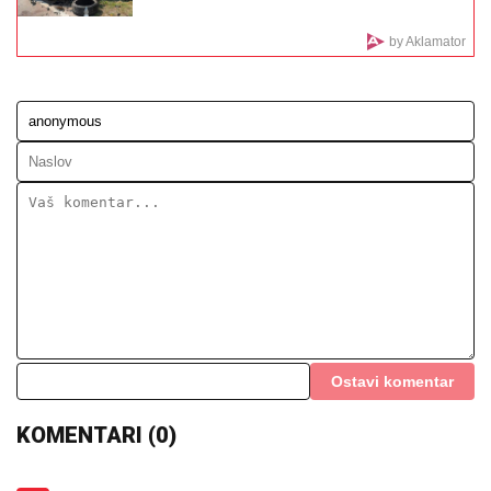
Pevačica i Aleksej Bjelogrlić ne
skidaju osmeh sa lica, a ona jednim
potezom OČARALA SVE
VERENICA DRAGANA STANKOVIĆA
POSTALA PREDMET PODSMEHA
Zbog jednog detalja sa veridbe je
urnišu na mrežama: "Bukvalno dva
dinara"
Kuća u Kumodražu, vikendica, čamac i četiri
skupocena automobila: Evo šta je sve posedovao
naš glumac, ćerka tvrdi da je PREVARENA ZA
NASLEDSTVO