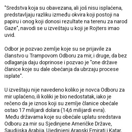
"Sredstva koja su obavezana, ali još nisu isplaćena,
predstavljaju razliku između okvira koji postoji na
papiru i onog koji donosi rezultate na terenu za narod
Gaze", navodi se u izveštaju u koji je Rojters imao
uvid.
Odbor je pozvao zemlje koje su se prijavile za
članstvo u Trampovom Odboru za mir, i druge, da bez
odlaganja daju doprinose i pozvao je "one ​​države
članice koje su dale obećanja da ubrzaju procese
isplate".
U izveštaju nije navedeno koliko je novca Odboru za
mir uplaćeno, ili koliki je bio nedostatak, iako je
rečeno da je iznos koji su zemlje članice obećale
ostao 17 milijardi dolara (14,6 milijardi evra).
Među državama koje su obećale uplatu sredstava
Odboru za mir su Sjedinjene Američke Države,
Saudijska Arabija, Ujedinjeni Arapski Emirati i Katar,