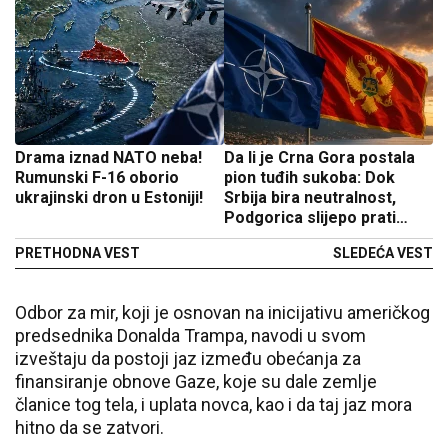
Drama iznad NATO neba!
Da li je Crna Gora postala
Rumunski F-16 oborio
pion tuđih sukoba: Dok
ukrajinski dron u Estoniji!
Srbija bira neutralnost,
Podgorica slijepo prati
NATO politiku
PRETHODNA VEST
SLEDEĆA VEST
Odbor za mir, koji je osnovan na inicijativu američkog
predsednika Donalda Trampa, navodi u svom
izveštaju da postoji jaz između obećanja za
finansiranje obnove Gaze, koje su dale zemlje
članice tog tela, i uplata novca, kao i da taj jaz mora
hitno da se zatvori.