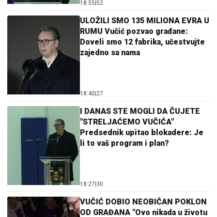
18:55
|
52
ULOŽILI SMO 135 MILIONA EVRA U
RUMU Vučić pozvao građane:
Doveli smo 12 fabrika, učestvujte
zajedno sa nama
18:40
|
27
I DANAS STE MOGLI DA ČUJETE
"STRELJAĆEMO VUČIĆA"
Predsednik upitao blokadere: Je
li to vaš program i plan?
18:27
|
30
VUČIĆ DOBIO NEOBIČAN POKLON
OD GRAĐANA "Ovo nikada u životu