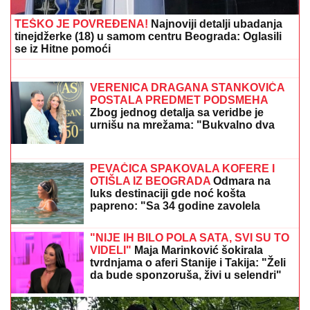
daha: "Povratak korenima"
"ŽELIM BEBU"
Jelena Gavrilović
progovorila o svadbi i renoviranju
kuće: "Išla sam roditeljima da kažem
da odustajem"
EKSPLOZIJE POTRESLE PRIMORJE:
Zapalila se i
detonirala trafostanica u Utjehi, celo naselje bez
struje
ANDRIJA MILOŠEVIĆ U NIKAD
LUĐEM IZDANJU
Na glavi papilotne,
šokira fotkom iz salona