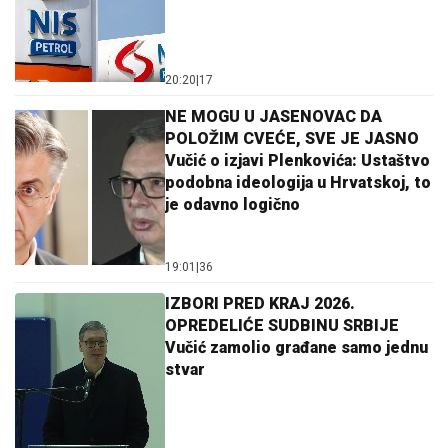
20:20
|
17
NE MOGU U JASENOVAC DA
POLOŽIM CVEĆE, SVE JE JASNO
Vučić o izjavi Plenkovića: Ustaštvo
podobna ideologija u Hrvatskoj, to
je odavno logično
19:01
|
36
IZBORI PRED KRAJ 2026.
OPREDELIĆE SUDBINU SRBIJE
Vučić zamolio građane samo jednu
stvar