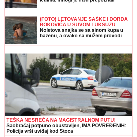
(PAPARACO) ĐINA DŽINOVIĆ U
CRNOJ GORI
Evo kako izgleda bez
filtera: U haljini do poda sa golim
leđima, mnogi je nisu prepoznali
"KAD SVI BEŽE OD VATRE, ONI IDU KA
NjOJ" MUP
objavio fotografije vatrogasaca iz Deliblatske peščare
(FOTO) LETOVANJE SAŠKE I ĐORĐA
ĐOKOVIĆA U SUVOM LUKSUZU
Noletova snajka se sa sinom kupa u
bazenu, a ovako sa mužem provodi
vreme na jahti