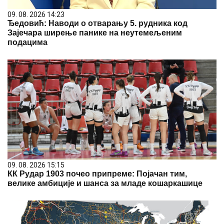
09. 08. 2026 14:23
Ђедовић: Наводи о отварању 5. рудника код
Зајечара ширење панике на неутемељеним
подацима
09. 08. 2026 15:15
КК Рудар 1903 почео припреме: Појачан тим,
велике амбиције и шанса за младе кошаркашице