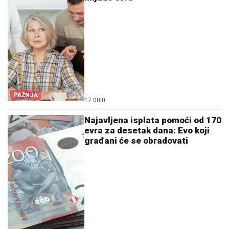
PAŽNJA
17:00
|
0
Najavljena isplata pomoći od 170
evra za desetak dana: Evo koji
građani će se obradovati