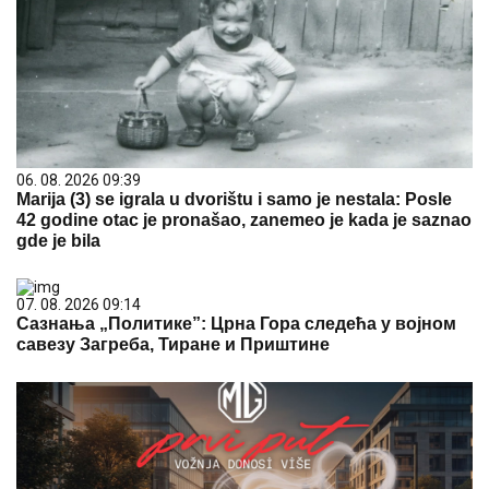
06. 08. 2026 09:39
Marija (3) se igrala u dvorištu i samo je nestala: Posle
42 godine otac je pronašao, zanemeo je kada je saznao
gde je bila
07. 08. 2026 09:14
Сазнања „Политике”: Црна Гора следећа у војном
савезу Загреба, Тиране и Приштине