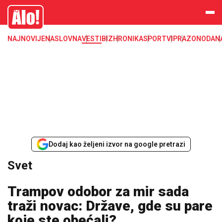
Svet, Ruske vesti, Planeta, Region
Alo
NAJNOVIJE
NASLOVNA
VESTI
BIZ
HRONIKA
SPORT
VIP
RAZONODA
N
Dodaj kao željeni izvor na google pretrazi
Svet
Trampov odobor za mir sada
traži novac: Države, gde su pare
koje ste obećali?