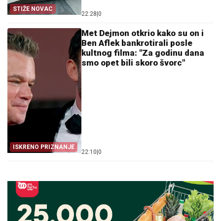
STIŽE NOVAC
22:28
|
0
Met Dejmon otkrio kako su on i
Ben Aflek bankrotirali posle
kultnog filma: "Za godinu dana
smo opet bili skoro švorc"
ISKRENO PRIZNANJE
22:10
|
0