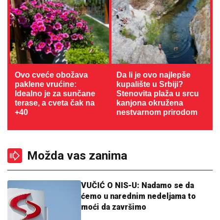
Ovo cveće obožava
Da li je ovo najlepše
paklene vrućine:
kupalište u Srbiji?
Idealno je za sunčane
Stenovita plaža u srcu
terase, a cveta čak na
kanjona okružena
+40
nestvarnom prirodom
Možda vas zanima
VUČIĆ O NIS-U: Nadamo se da
ćemo u narednim nedeljama to
moći da završimo