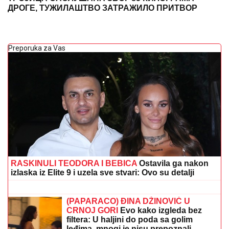
ДРОГЕ, ТУЖИЛАШТВО ЗАТРАЖИЛО ПРИТВОР
Preporuka za Vas
RASKINULI TEODORA I BEBICA
Ostavila ga nakon
izlaska iz Elite 9 i uzela sve stvari: Ovo su detalji
SVE JE GOTOVO:
Veliko pojačanje
stiže iz Real Madrida u Crvenu zvezdu