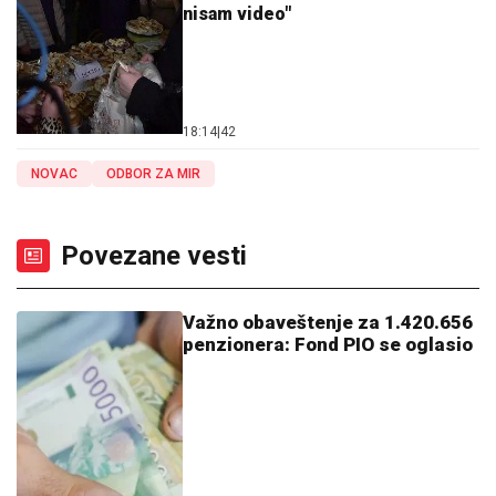
nisam video"
18:14
|
42
NOVAC
ODBOR ZA MIR
Povezane vesti
Važno obaveštenje za 1.420.656
penzionera: Fond PIO se oglasio