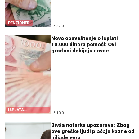
PENZIONERI
16:37
|
0
Novo obaveštenje o isplati
10.000 dinara pomoći: Ovi
građani dobijaju novac
ISPLATA
16:10
|
0
JEDNOKRATNE
POMOĆI
Bivša notarka upozorava: Zbog
ove greške ljudi plaćaju kazne od
hiljade evra