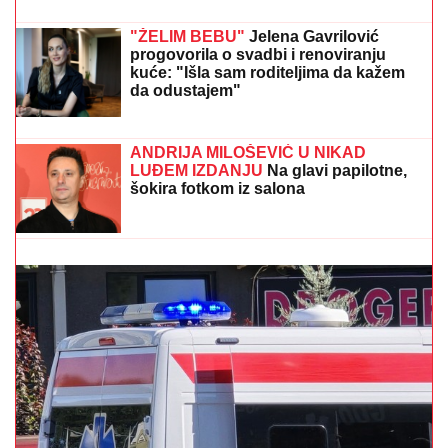
Ovako izgleda PORODIČNA KUĆA
Jovane Jeremić na Ibarskoj magistrali:
Ovde je živela sa roditeljima, BILI
POZNATI PO JEDNOJ STVARI!
TEŠKA NESREĆA NA MAGISTRALNOM PUTU!
Saobraćaj potpuno obustavljen, IMA POVREĐENIH:
Policija vrši uviđaj kod Stoca
(FOTO) ANA DIVAC POKAZALA
RODNI KRAJ
Emotivna objava
raznežila mnoge, društvo joj pravi
Vlade - Nestvarni prizori ostavljaju bez