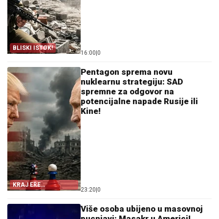
BLISKI ISTOK!
16:00
|
0
Pentagon sprema novu
nuklearnu strategiju: SAD
spremne za odgovor na
potencijalne napade Rusije ili
Kine!
KRAJ ERE
23:20
|
0
STRATEŠKIH
RAKETA?
Više osoba ubijeno u masovnoj
pucnjavi: Masakr u Americi!