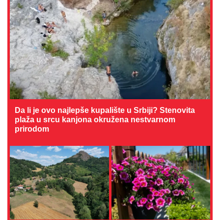
Da li je ovo najlepše kupalište u Srbiji? Stenovita
plaža u srcu kanjona okružena nestvarnom
prirodom