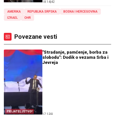
18:14
|
42
AMERIKA
REPUBLIKA SRPSKA
BOSNA I HERCEGOVINA
IZRAEL
OHR
Povezane vesti
"Stradanje, pamćenje, borba za
slobodu": Dodik o vezama Srba i
Jevreja
PRIJATELJSTVO!
17:12
|
0