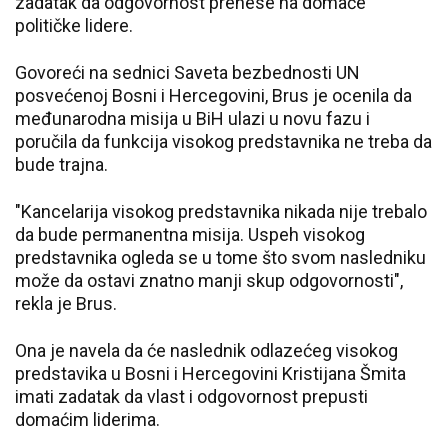
zadatak da odgovornost prenese na domaće
političke lidere.
Govoreći na sednici Saveta bezbednosti UN
posvećenoj Bosni i Hercegovini, Brus je ocenila da
međunarodna misija u BiH ulazi u novu fazu i
poručila da funkcija visokog predstavnika ne treba da
bude trajna.
"Kancelarija visokog predstavnika nikada nije trebalo
da bude permanentna misija. Uspeh visokog
predstavnika ogleda se u tome što svom nasledniku
može da ostavi znatno manji skup odgovornosti",
rekla je Brus.
Ona je navela da će naslednik odlazećeg visokog
predstavika u Bosni i Hercegovini Kristijana Šmita
imati zadatak da vlast i odgovornost prepusti
domaćim liderima.