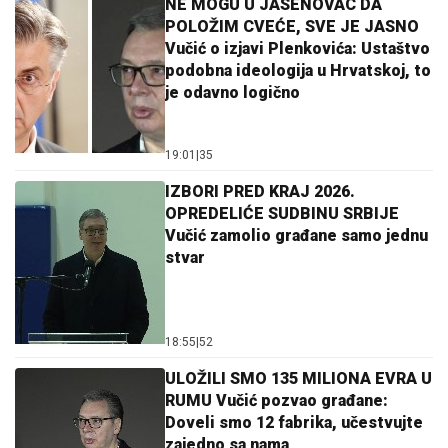
NE MOGU U JASENOVAC DA
POLOŽIM CVEĆE, SVE JE JASNO
Vučić o izjavi Plenkovića: Ustaštvo
podobna ideologija u Hrvatskoj, to
je odavno logično
19:01
|
35
IZBORI PRED KRAJ 2026.
OPREDELIĆE SUDBINU SRBIJE
Vučić zamolio građane samo jednu
stvar
18:55
|
52
ULOŽILI SMO 135 MILIONA EVRA U
RUMU Vučić pozvao građane:
Doveli smo 12 fabrika, učestvujte
zajedno sa nama