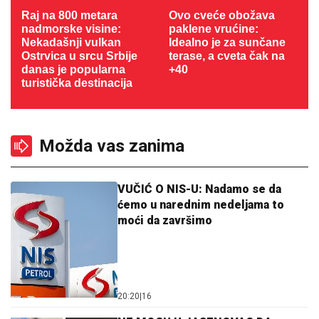
Raj na 800 metara
Ovo cveće obožava
nadmorske visine:
paklene vrućine:
Nekadašnji vulkan
Idealno je za sunčane
Ostrvica u srcu Srbije
terase, a cveta čak na
danas je popularna
+40
turistička destinacija
Možda vas zanima
VUČIĆ O NIS-U: Nadamo se da
ćemo u narednim nedeljama to
moći da završimo
20:20
|
16