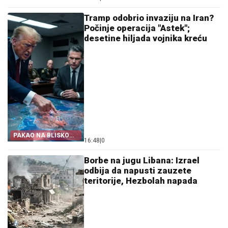
Tramp odobrio invaziju na Iran?
Počinje operacija "Astek";
desetine hiljada vojnika kreću
PAKAO NA BLISKOM
16:48
|
0
ISTOKU!
Borbe na jugu Libana: Izrael
odbija da napusti zauzete
teritorije, Hezbolah napada