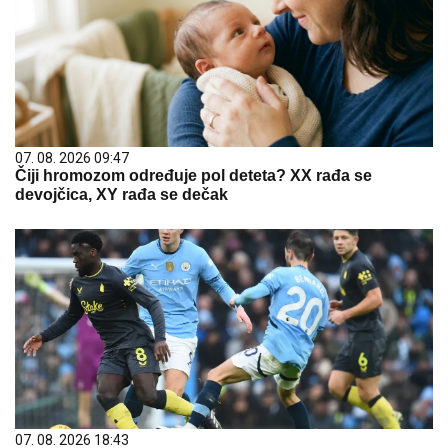
07. 08. 2026 09:47
Čiji hromozom određuje pol deteta? XX rađa se
devojčica, XY rađa se dečak
07. 08. 2026 18:43