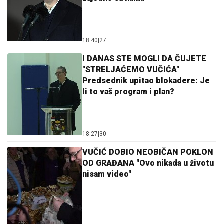
18:40
|
27
I DANAS STE MOGLI DA ČUJETE
"STRELJAĆEMO VUČIĆA"
Predsednik upitao blokadere: Je
li to vaš program i plan?
18:27
|
30
VUČIĆ DOBIO NEOBIČAN POKLON
OD GRAĐANA "Ovo nikada u životu
nisam video"