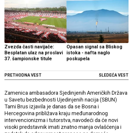
Zvezda časti navijače:
Opasan signal sa Bliskog
Besplatan ulaz na proslavi
istoka - nafta naglo
37. šampionske titule
poskupela
PRETHODNA VEST
SLEDEĆA VEST
Zamenica ambasadora Sjedinjenih Američkih Država
u Savetu bezbednosti Ujedinjenih nacija (SBUN)
Tami Brus izjavila je danas da se Bosna i
Hercegovina približava kraju međunarodnog
intervencionizma i tutorstva, navodeći da će novi
visoki predstavnik imati znatno manja ovlašćenja i