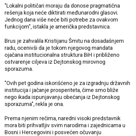
"Lokalni političari moraju da donose pragmatična
rešenja koja neće diktirati međunarodni glasovi.
Jednog dana više neće biti potrebe za ovakvom
funkcijom", istakla je američka predstavnica.
Brus je zahvalila Kristijanu Šmitu na dosadašnjem
radu, ocenivši da je tokom njegovog mandata
ojačana institucionalna struktura BiH i približeno
ostvarenje ciljeva iz Dejtonskog mirovnog
sporazuma.
"Ovih pet godina iskorišćeno je za izgradnju državnih
institucija i jačanje prosperiteta, čime smo bliže
nego ikada ispunjavanju obećanja iz Dejtonskog
sporazuma", rekla je ona.
Prema njenim rečima, naredni visoki predstavnik
mora biti prihvatljiv svim narodima i zajednicama u
Bosni i Hercegovini i posvećen očuvanju