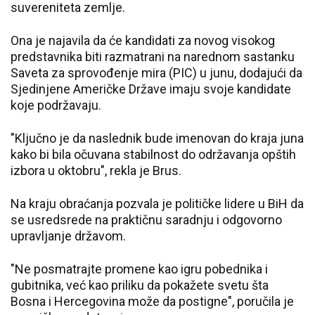
suvereniteta zemlje.
Ona je najavila da će kandidati za novog visokog
predstavnika biti razmatrani na narednom sastanku
Saveta za sprovođenje mira (PIC) u junu, dodajući da
Sjedinjene Američke Države imaju svoje kandidate
koje podržavaju.
"Ključno je da naslednik bude imenovan do kraja juna
kako bi bila očuvana stabilnost do održavanja opštih
izbora u oktobru", rekla je Brus.
Na kraju obraćanja pozvala je političke lidere u BiH da
se usredsrede na praktičnu saradnju i odgovorno
upravljanje državom.
"Ne posmatrajte promene kao igru pobednika i
gubitnika, već kao priliku da pokažete svetu šta
Bosna i Hercegovina može da postigne", poručila je