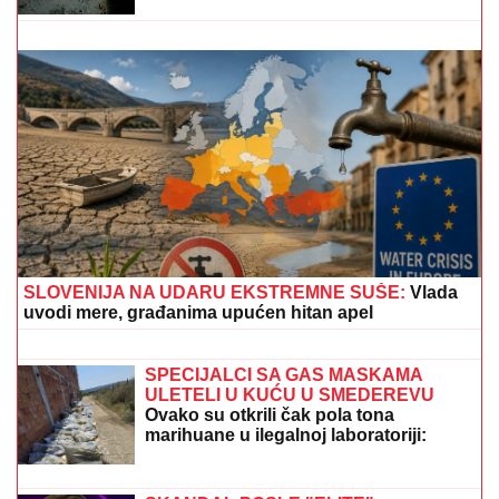
"RAZOČARALA SAM SE, MNOGI SU NESTALI
NAKON SAŠINE SMRTI"
Suzana Jovanović otkrila da
su je zaboravili ljudi sa estrade: "Plaše se"
NAŠA PEVAČICA SE SRELA SA
MILANOM STANKOVIĆEM
Otkrila
detalje o pevaču koje javnost ne zna,
pomenula i njegov POVRATAK o kom
svi pričaju (VIDEO)
FUDBALERU DEMOLIRAN "BENTLI"
Drama u Beogradu: Skupocenom
vozilu razbijena stakla u privatnoj
garaži luksuznog naselja