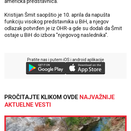
američka predstavnica.
Kristijan Šmit saopštio je 10. aprila da napušta
funkciju visokog predstavnika u BiH, a njegov
odlazak potvrđen je iz OHR-a gde su dodali da Šmit
ostaje u BiH do izbora "njegovog naslednika".
Pratite nas i putem iOS i android aplikacije
PROČITAJTE KLIKOM OVDE
NAJVAŽNIJE
AKTUELNE VESTI