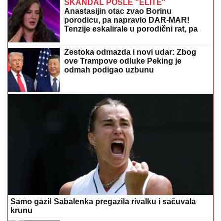
MILJANA KULIĆ SE SKINULA U BIKINI
Uhvatili smo
je u Crnoj Gori na plaži: Dok ona spava Siniša uči
Željka da pliva, a Marija i Tića se sunčaju (Video)
TANKE NADE ZA RUMUNIJU:
Operacija potapanja barži mogla bi da
produži rad reaktora 2 Černavode
TRAMP U RATU SA PRAVOSUĐEM:
Blokirali mu projekat u Beloj kući,
stigao žestok odgovor