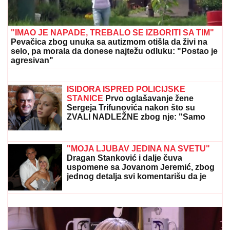
"IMAO JE NAPADE, TREBALO SE IZBORITI SA TIM"
Pevačica zbog unuka sa autizmom otišla da živi na
selo, pa morala da donese najtežu odluku: "Postao je
agresivan"
"ZAPLAČEM KADA MI JE TEŠKO"
Mina Kostić se nakon izlaska iz "Laze"
ne odvaja od Kaspera: On joj se sada
obratio emotivnim rečima
ISIDORA ISPRED POLICIJSKE
STANICE
Prvo oglašavanje žene
Sergeja Trifunovića nakon što su
ZVALI NADLEŽNE zbog nje: "Samo
zato sam došla"