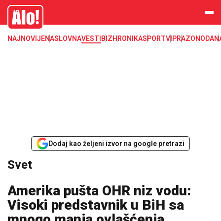
Svet, Ruske vesti, Planeta, Region
Alo
NAJNOVIJE
NASLOVNA
VESTI
BIZ
HRONIKA
SPORT
VIP
RAZONODA
N
Dodaj kao željeni izvor na google pretrazi
Svet
Amerika pušta OHR niz vodu:
Visoki predstavnik u BiH sa
mnogo manja ovlašćenja