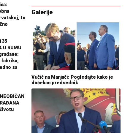
ića:
obna
Galerije
rvatskoj, to
ično
135
A U RUMU
građane:
 fabrika,
jedno sa
Vučić na Manjači: Pogledajte kako je
dočekan predsednik
 NEOBIČAN
GRAĐANA
životu