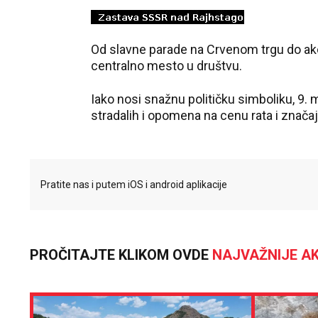
Od slavne parade na Crvenom trgu do akc
centralno mesto u društvu.
Iako nosi snažnu političku simboliku, 9.
stradalih i opomena na cenu rata i značaj
Pratite nas i putem iOS i android aplikacije
PROČITAJTE KLIKOM OVDE
NAJVAŽNIJE AK