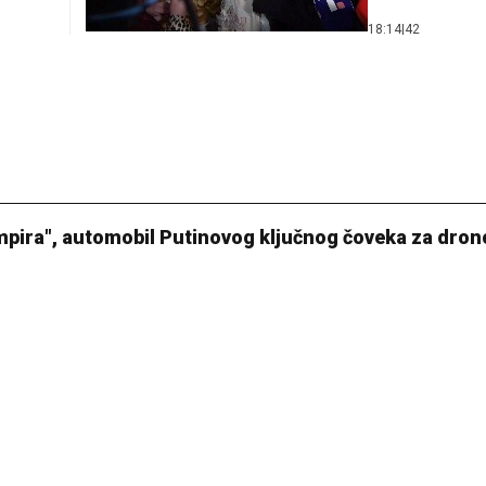
18:14
|
42
ampira", automobil Putinovog ključnog čoveka za dron