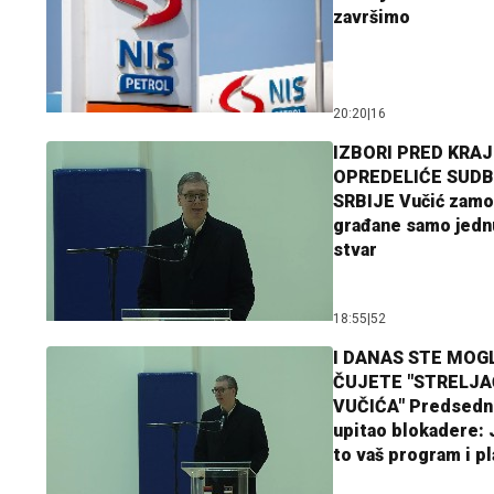
završimo
20:20
|
16
IZBORI PRED KRAJ
OPREDELIĆE SUDB
SRBIJE Vučić zamo
građane samo jedn
stvar
18:55
|
52
I DANAS STE MOGL
ČUJETE "STRELJ
VUČIĆA" Predsedn
upitao blokadere: J
to vaš program i p