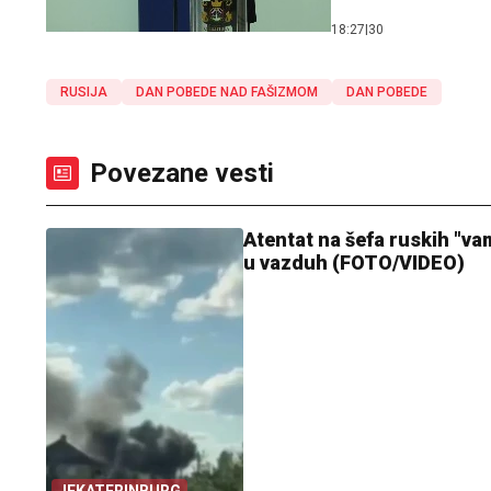
18:27
|
30
RUSIJA
DAN POBEDE NAD FAŠIZMOM
DAN POBEDE
Povezane vesti
Atentat na šefa ruskih "v
u vazduh (FOTO/VIDEO)