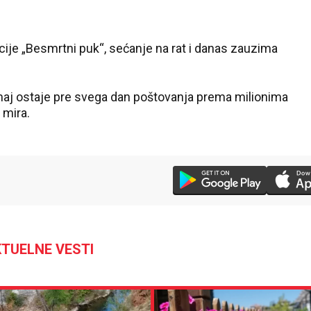
ije „Besmrtni puk“, sećanje na rat i danas zauzima
 maj ostaje pre svega dan poštovanja prema milionima
 mira.
TUELNE VESTI