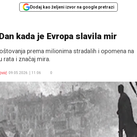
Dodaj kao željeni izvor na google pretrazi
Dan kada je Evropa slavila mir
oštovanja prema milionima stradalih i opomena na
 rata i značaj mira.
ović
09.05.2026.
11:06
0