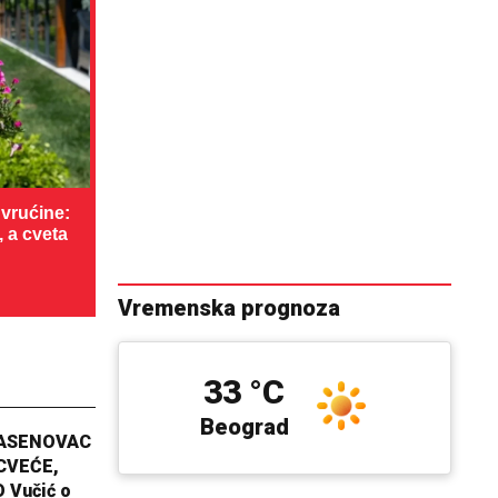
vrućine:
, a cveta
Vremenska prognoza
33 °C
Beograd
JASENOVAC
CVEĆE,
 Vučić o