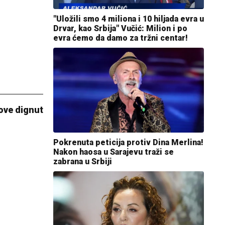
"Uložili smo 4 miliona i 10 hiljada evra u
Drvar, kao Srbija" Vučić: Milion i po
evra ćemo da damo za tržni centar!
ove dignut
Pokrenuta peticija protiv Dina Merlina!
Nakon haosa u Sarajevu traži se
zabrana u Srbiji