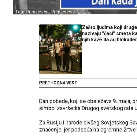
Foto: Printscreen | Printscreen
Zašto ljudima koji drug
nazivaju "ćaci" smeta k
njih kaže da su blokader
PRETHODNA VEST
Dan pobede, koji se obeležava 9. maja, p
simbol završetka Drugog svetskog rata u
Za Rusiju i narode bivšeg Sovjetskog Sa
značenje, jer podseća na ogromne žrtv