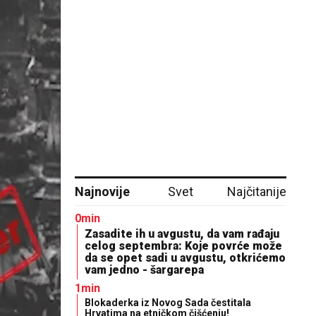
Najnovije
Svet
Najčitanije
0min
Zasadite ih u avgustu, da vam rađaju
celog septembra: Koje povrće može
da se opet sadi u avgustu, otkrićemo
vam jedno - šargarepa
1min
Blokaderka iz Novog Sada čestitala
Hrvatima na etničkom čišćenju!