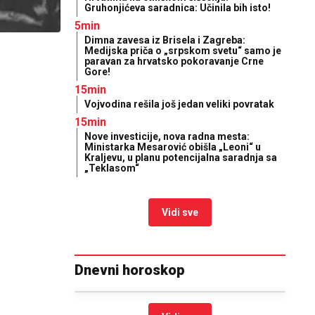
Gruhonjićeva saradnica: Učinila bih isto!
5min
Dimna zavesa iz Brisela i Zagreba:
Medijska priča o „srpskom svetu“ samo je
paravan za hrvatsko pokoravanje Crne
Gore!
15min
Vojvodina rešila još jedan veliki povratak
15min
Nove investicije, nova radna mesta:
Ministarka Mesarović obišla „Leoni“ u
Kraljevu, u planu potencijalna saradnja sa
„Teklasom“
Vidi sve
Dnevni horoskop