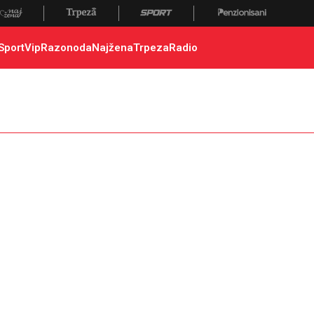
Sport
Vip
Razonoda
Najžena
Trpeza
Radio