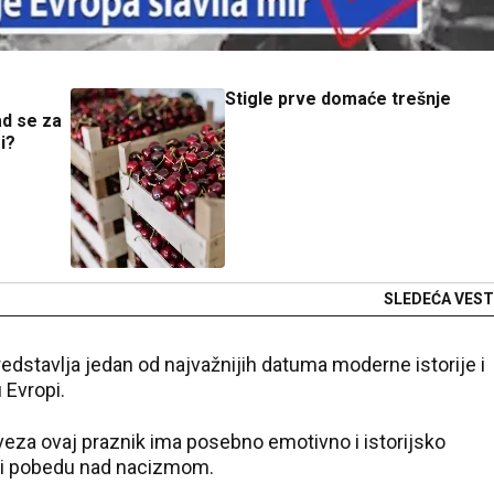
e
Stigle prve domaće trešnje
ad se za
i?
SLEDEĆA VEST
redstavlja jedan od najvažnijih datuma moderne istorije i
 Evropi.
veza ovaj praznik ima posebno emotivno i istorijsko
e i pobedu nad nacizmom.