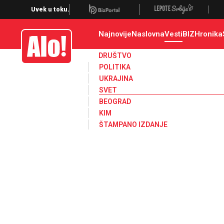
Svet, Ruske vesti, Planeta, Region
Uvek u toku.
Najnovije
Naslovna
Vesti
BIZ
Hronika
Alo
DRUŠTVO
POLITIKA
UKRAJINA
SVET
BEOGRAD
KIM
ŠTAMPANO IZDANJE