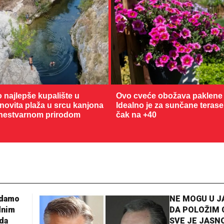
o najlepše kupalište u
Ovo cveće obožava paklene 
enovita plaža u srcu kanjona
Idealno je za sunčane terase
nestvarnom prirodom
čak na +40
28 °C
Loznica
adamo
NE MOGU U 
dnim
DA POLOŽIM 
da
SVE JE JASNO