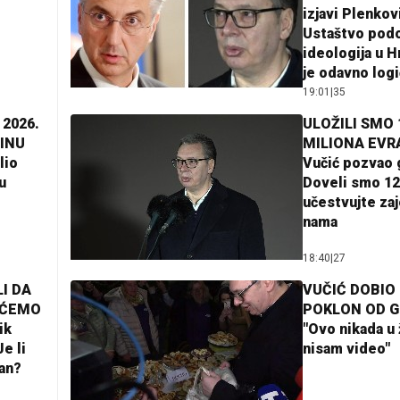
izjavi Plenkov
Ustaštvo pod
ideologija u H
je odavno log
19:01
|
35
 2026.
ULOŽILI SMO 
INU
MILIONA EVR
lio
Vučić pozvao 
u
Doveli smo 12
učestvujte za
nama
18:40
|
27
I DA
VUČIĆ DOBIO
AĆEMO
POKLON OD 
ik
"Ovo nikada u 
e li
nisam video"
lan?