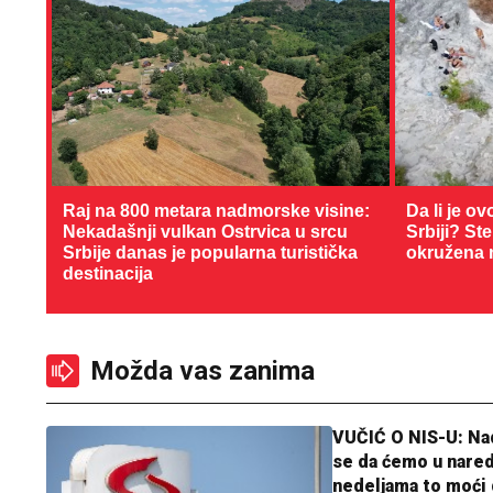
Raj na 800 metara nadmorske visine:
Da li je ov
Nekadašnji vulkan Ostrvica u srcu
Srbiji? St
Srbije danas je popularna turistička
okružena 
destinacija
Možda vas zanima
VUČIĆ O NIS-U: N
se da ćemo u nare
nedeljama to moći 