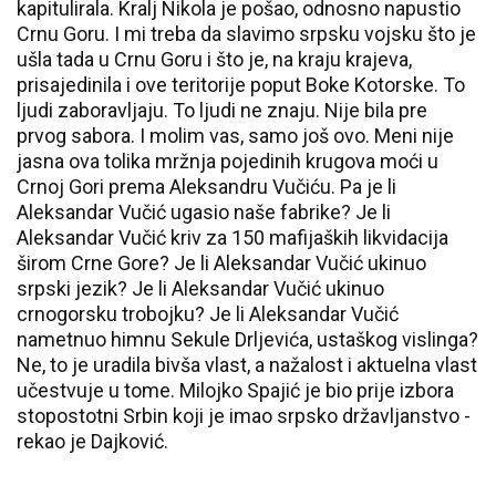
kapitulirala. Kralj Nikola je pošao, odnosno napustio
Crnu Goru. I mi treba da slavimo srpsku vojsku što je
ušla tada u Crnu Goru i što je, na kraju krajeva,
prisajedinila i ove teritorije poput Boke Kotorske. To
ljudi zaboravljaju. To ljudi ne znaju. Nije bila pre
prvog sabora. I molim vas, samo još ovo. Meni nije
jasna ova tolika mržnja pojedinih krugova moći u
Crnoj Gori prema Aleksandru Vučiću. Pa je li
Aleksandar Vučić ugasio naše fabrike? Je li
Aleksandar Vučić kriv za 150 mafijaških likvidacija
širom Crne Gore? Je li Aleksandar Vučić ukinuo
srpski jezik? Je li Aleksandar Vučić ukinuo
crnogorsku trobojku? Je li Aleksandar Vučić
nametnuo himnu Sekule Drljevića, ustaškog vislinga?
Ne, to je uradila bivša vlast, a nažalost i aktuelna vlast
učestvuje u tome. Milojko Spajić je bio prije izbora
stopostotni Srbin koji je imao srpsko državljanstvo -
rekao je Dajković.