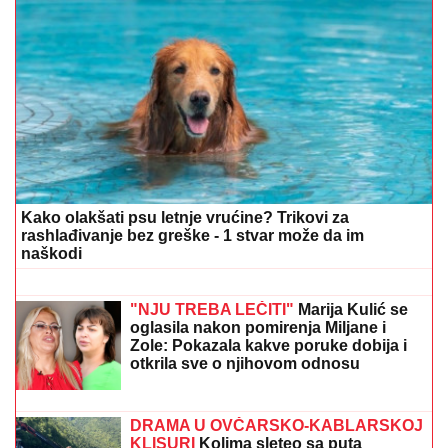
NAŠ GLUMAC (65) OŽENIO 32 GODINE MLAĐU
KOLEGINICU
Upoznala ga dok je bila na fakultetu, a
sada pokazala čime se bavi pored glume
DRAMA U ČAČKU
Eksplodirala
plinska boca, teško povređen
muškarac
INSPEKCIJA UPALA NA IMANJE
VLADIMIRA TOMOVIĆA U BARU
Zatvorili mu objekat nakon što je
pokrenuo biznis, hitno se oglasio:
"Imamo zabranu"