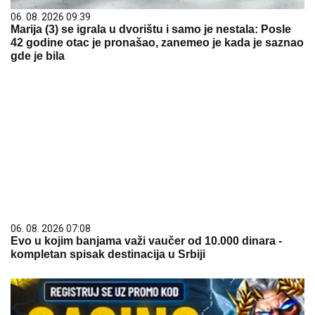
06. 08. 2026 09:39
Marija (3) se igrala u dvorištu i samo je nestala: Posle
42 godine otac je pronašao, zanemeo je kada je saznao
gde je bila
06. 08. 2026 07:08
Evo u kojim banjama važi vaučer od 10.000 dinara -
kompletan spisak destinacija u Srbiji