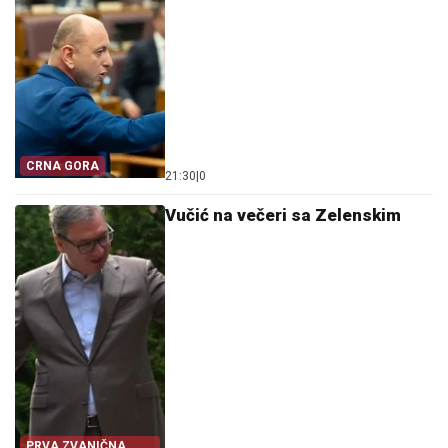
CRNA GORA
21:30
|
0
Vučić na večeri sa Zelenskim
PRVA ZVANIČNA