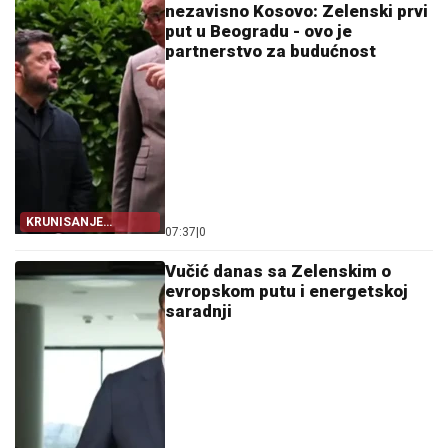
nezavisno Kosovo: Zelenski prvi
put u Beogradu - ovo je
partnerstvo za budućnost
KRUNISANJE
07:37
|
0
ŠIROKOG SPEKTRA
BILATERALNIH
DOGOVORA
Vučić danas sa Zelenskim o
evropskom putu i energetskoj
saradnji