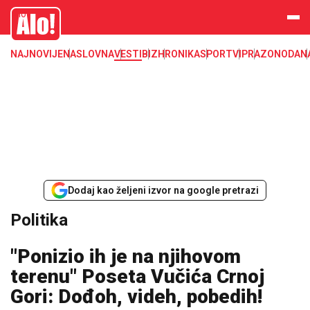
Alo
NAJNOVIJE
NASLOVNA
VESTI
BIZ
HRONIKA
SPORT
VIP
RAZONODA
N
Dodaj kao željeni izvor na google pretrazi
Politika
"Ponizio ih je na njihovom
terenu" Poseta Vučića Crnoj
Gori: Dođoh, videh, pobedih!