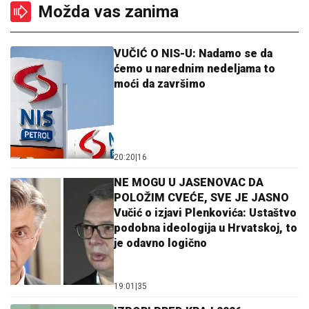
Možda vas zanima
VUČIĆ O NIS-U: Nadamo se da
ćemo u narednim nedeljama to
moći da završimo
20:20
|
16
NE MOGU U JASENOVAC DA
POLOŽIM CVEĆE, SVE JE JASNO
Vučić o izjavi Plenkovića: Ustaštvo
podobna ideologija u Hrvatskoj, to
je odavno logično
19:01
|
35