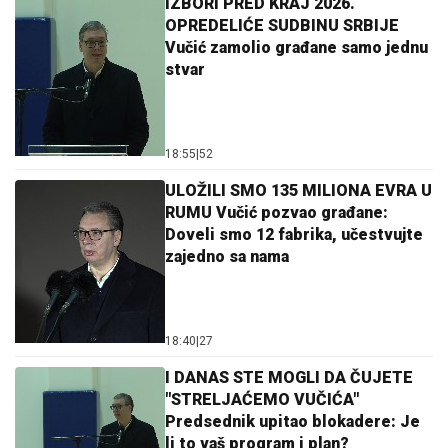
IZBORI PRED KRAJ 2026.
OPREDELIĆE SUDBINU SRBIJE
Vučić zamolio građane samo jednu
stvar
18:55
|
52
ULOŽILI SMO 135 MILIONA EVRA U
RUMU Vučić pozvao građane:
Doveli smo 12 fabrika, učestvujte
zajedno sa nama
18:40
|
27
I DANAS STE MOGLI DA ČUJETE
"STRELJAĆEMO VUČIĆA"
Predsednik upitao blokadere: Je
li to vaš program i plan?