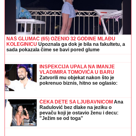
PODIGNUTA OPTUŽNICA PROTIV MAJKE (50) I SINA
(20)
Planirali ubistvo Luke Bojovića?! Nađen arsenal
oružja, otkriven i PAKLENI PLAN koji su skovali
"STANIJA, DA NEMAŠ MOŽDA
SUTLIJAŠ?"
Pobednica Elite ostala
zatečena pitanjem, o NJENOJ
REAKCIJI pričaju svi (VIDEO)
GRČKO LETO ŽENE OGNJENA
AMIDŽIĆA!
Mina ističe GOLE NOGE, u
kadar upala i jahta: Tek da je vidite u
MINI BIKINIJU (FOTO)