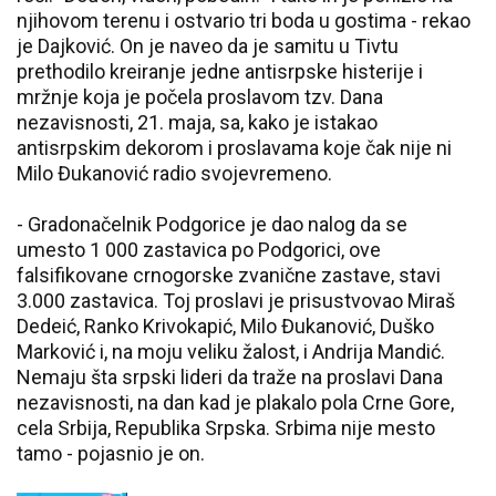
njihovom terenu i ostvario tri boda u gostima - rekao
je Dajković. On je naveo da je samitu u Tivtu
prethodilo kreiranje jedne antisrpske histerije i
mržnje koja je počela proslavom tzv. Dana
nezavisnosti, 21. maja, sa, kako je istakao
antisrpskim dekorom i proslavama koje čak nije ni
Milo Đukanović radio svojevremeno.
- Gradonačelnik Podgorice je dao nalog da se
umesto 1 000 zastavica po Podgorici, ove
falsifikovane crnogorske zvanične zastave, stavi
3.000 zastavica. Toj proslavi je prisustvovao Miraš
Dedeić, Ranko Krivokapić, Milo Đukanović, Duško
Marković i, na moju veliku žalost, i Andrija Mandić.
Nemaju šta srpski lideri da traže na proslavi Dana
nezavisnosti, na dan kad je plakalo pola Crne Gore,
cela Srbija, Republika Srpska. Srbima nije mesto
tamo - pojasnio je on.