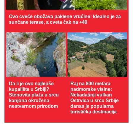
Ovo cveće obožava paklene vrućine: Idealno je za
sunčane terase, a cveta čak na +40
Da li je ovo najlepše
Raj na 800 metara
kupalište u Srbiji?
nadmorske visine:
Stenovita plaža u srcu
Nekadašnji vulkan
kanjona okružena
Ostrvica u srcu Srbije
nestvarnom prirodom
danas je popularna
turistička destinacija