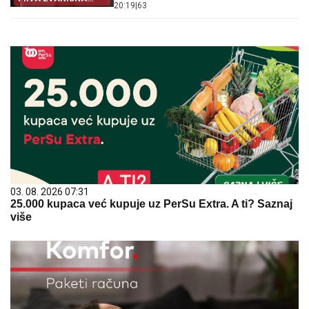
20:19
|
63
POSETA
03. 08. 2026 07:31
25.000 kupaca već kupuje uz PerSu Extra. A ti? Saznaj
više