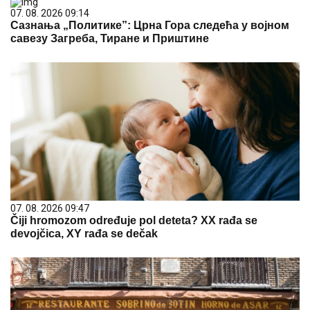
07. 08. 2026 09:14
Сазнања „Политике”: Црна Гора следећа у војном
савезу Загреба, Тиране и Приштине
07. 08. 2026 09:47
Čiji hromozom određuje pol deteta? XX rađa se
devojčica, XY rađa se dečak