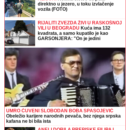
OVO JE RODNA KUĆA ANE NIKOLIĆ:
Trava dostigla
visinu ograde, delići FASADE OTPADAJU
GODINAMA, sve deluje kao da su "digli ruke" od nje!
(FOTO)
ČEKA DETE SA LJUBAVNICOM
Ana
Radulović bez dlake na jeziku o
pevaču koji je ostavio ženu i decu:
"Ježim se od toga"
Opeglajte veš bez pegle: Trik koji
uklanja nabore za nekoliko minuta -
Bez dodatne toplote