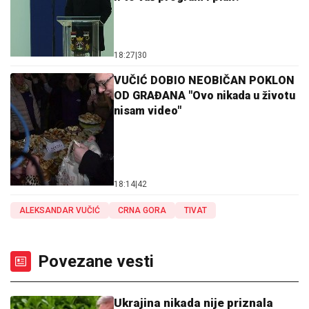
18:27
|
30
VUČIĆ DOBIO NEOBIČAN POKLON
OD GRAĐANA "Ovo nikada u životu
nisam video"
18:14
|
42
ALEKSANDAR VUČIĆ
CRNA GORA
TIVAT
Povezane vesti
Ukrajina nikada nije priznala