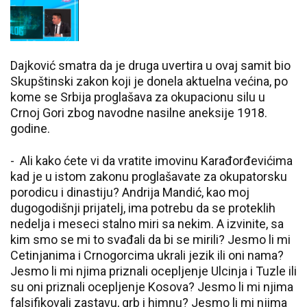
Dajković smatra da je druga uvertira u ovaj samit bio
Skupštinski zakon koji je donela aktuelna većina, po
kome se Srbija proglašava za okupacionu silu u
Crnoj Gori zbog navodne nasilne aneksije 1918.
godine.
- Ali kako ćete vi da vratite imovinu Karađorđevićima
kad je u istom zakonu proglašavate za okupatorsku
porodicu i dinastiju? Andrija Mandić, kao moj
dugogodišnji prijatelj, ima potrebu da se proteklih
nedelja i meseci stalno miri sa nekim. A izvinite, sa
kim smo se mi to svađali da bi se mirili? Jesmo li mi
Cetinjanima i Crnogorcima ukrali jezik ili oni nama?
Jesmo li mi njima priznali ocepljenje Ulcinja i Tuzle ili
su oni priznali ocepljenje Kosova? Jesmo li mi njima
falsifikovali zastavu, grb i himnu? Jesmo li mi njima