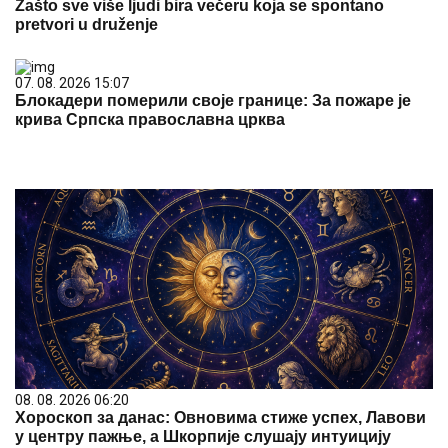
Zašto sve više ljudi bira večeru koja se spontano
pretvori u druženje
07. 08. 2026 15:07
Блокадери померили своје границе: За пожаре је
крива Српска православна црква
08. 08. 2026 06:20
Хороскоп за данас: Овновима стиже успех, Лавови
у центру пажње, а Шкорпије слушају интуицију