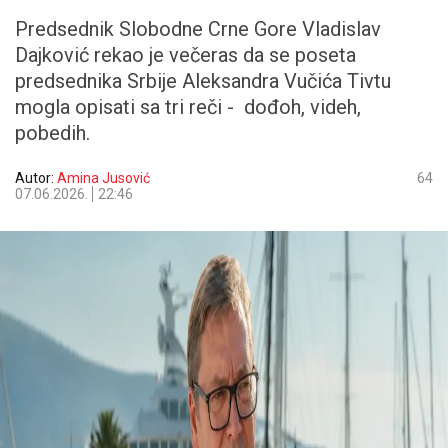
Predsednik Slobodne Crne Gore Vladislav
Dajković rekao je večeras da se poseta
predsednika Srbije Aleksandra Vučića Tivtu
mogla opisati sa tri reči - dođoh, videh,
pobedih.
Autor:
Amina Jusović
64
07.06.2026.
22:46