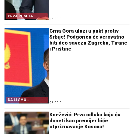
PRVA POSETA
06:00
|
0
SRBIJI!
Crna Gora ulazi u pakt protiv
Srbije! Podgorica će verovatno
biti deo saveza Zagreba, Tirane
i Prištine
DA LI SMO
06:00
|
0
IZNENAĐENI?
Knežević: Prva odluka koju ću
doneti kao premijer biće
otpriznavanje Kosova!