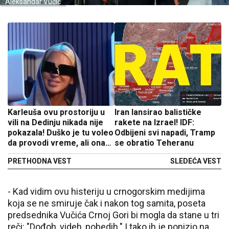
Aleksandar Vučić
Karleuša ovu prostoriju u
Iran lansirao balističke
vili na Dedinju nikada nije
rakete na Izrael! IDF:
pokazala! Duško je tu voleo
Odbijeni svi napadi, Tramp
da provodi vreme, ali ona
se obratio Teheranu
ne!
PRETHODNA VEST
SLEDEĆA VEST
- Kad vidim ovu histeriju u crnogorskim medijima
koja se ne smiruje čak i nakon tog samita, poseta
predsednika Vučića Crnoj Gori bi mogla da stane u tri
reči: "Dođoh, videh, pobedih." I tako ih je ponizio na