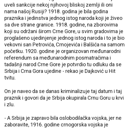
uveli sankcije nekoj njihovoj bliskoj zemlji ili oni
nama našoj Rusiji? 1918. godina je bila godina
praznika i jedinstva jednog istog naroda koji je živeo
sa dve strane granice. 1918. godine, na zborovima
koji su održani širom Crne Gore, u svim gradovima je
proglašeno ujedinjenje jednog istog naroda i to je bio
vekovni san Petrovića, Crnojevića i Balšića na samom
početku. 1920. godine je organizovan međunarodni
referendum sa međunarodnim posmatračima i
tadašnji narod Crne Gore je potvrdio tu odluku da se
Srbija i Crna Gora ujedine - rekao je Dajković u Hit
tvitu.
On je naveo da se danas kriminalizuje taj datum i taj
praznik i govori da je Srbija okupirala Crnu Goru u krvi
i zlu.
- A Srbija je zapravo bila oslobodilačka vojska, jer ne
zaboravite, 1916. godine crnogorska vojska je