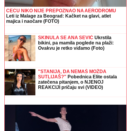
CECU NIKO NIJE PREPOZNAO NA AERODROMU
Leti iz Malage za Beograd: Kačket na glavi, atlet
majica i naočare (FOTO)
GLUMICA SA GASTOZOM I ANĐELOM
NA MALDIVIMA!
Evo o kome je reč:
Trčkaraju po pesku, golišava tela u
prvom planu (FOTO)
SKINULA SE ANA SEVIĆ
Ukrstila
bikini, pa mamila poglede na plaži:
Ovakvu je retko viđamo (Foto)