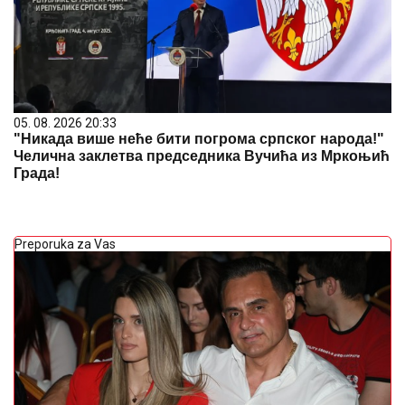
05. 08. 2026 20:33
"Никада више неће бити погрома српског народа!"
Челична заклетва председника Вучића из Мркоњић
Града!
Preporuka za Vas