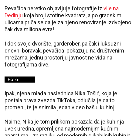
Pevačica neretko objavljuje fotografije iz
vile na
Dedinju
koja broji stotine kvadrata, a po gradskim
ulicama priča se da je za njeno renoviranje izdvojeno
čak dva miliona evra!
I dok svoje dvorište, garderober, pa čak i luksuzni
dnevni boravak, pevačica pokazuju na društvenim
mrežama, jednu prostoriju javnost ne viđa na
fotografijama dive.
Ipak, njena mlađa naslednica Nika Tošić, koja je
postala prava zvezda TikToka, odlučila je da to
promeni, te je snimila jedan video baš u kuhinji.
Naime, Nika je tom prilikom pokazala da je kuhinja
uvek uredna, opremljena najmodernijim kućnim
aparatima i, za razliku od modernih slikabilnih kuhinja,