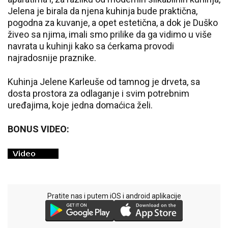
Jelena je birala da njena kuhinja bude praktična,
pogodna za kuvanje, a opet estetična, a dok je Duško
živeo sa njima, imali smo prilike da ga vidimo u više
navrata u kuhinji kako sa ćerkama provodi
najradosnije praznike.
Kuhinja Jelene Karleuše od tamnog je drveta, sa
dosta prostora za odlaganje i svim potrebnim
uređajima, koje jedna domaćica želi.
BONUS VIDEO:
Pratite nas i putem iOS i android aplikacije