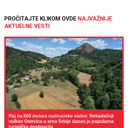
PROČITAJTE KLIKOM OVDE
NAJVAŽNIJE
AKTUELNE VESTI
Raj na 800 metara nadmorske visine: Nekadašnji
vulkan Ostrvica u srcu Srbije danas je popularna
turistička destinacija