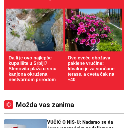
Da li je ovo najlepše
Ovo cveće obožava
kupalište u Srbiji?
paklene vrućine:
Stenovita plaža u srcu
Idealno je za sunčane
kanjona okružena
terase, a cveta čak na
nestvarnom prirodom
+40
Možda vas zanima
VUČIĆ O NIS-U: Nadamo se da