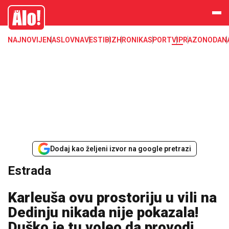
Estrada, poznati, VIP
Alo
NAJNOVIJE
NASLOVNA
VESTI
BIZ
HRONIKA
SPORT
VIP
RAZONODA
N
Dodaj kao željeni izvor na google pretrazi
Estrada
Karleuša ovu prostoriju u vili na
Dedinju nikada nije pokazala!
Duško je tu voleo da provodi