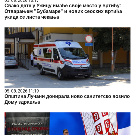
05. 08. 2026 16:17
Свако дете у Ужицу имаће своје место у вртићу:
Отварањем "Бубамаре" и нових сеоских вртића
укида се листа чекања
05. 08. 2026 11:19
Општина Лучани донирала ново санитетско возило
Дому здравља