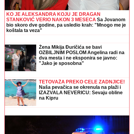
KO JE ALEKSANDRA KOJU JE DRAGAN
STANKOVIĆ VERIO NAKON 3 MESECA
Sa Jovanom
bio skoro dve godine, pa usledio krah: "Mnogo me je
koštala ta veza"
KARLOS ALKARAZ NE IGRA
SINSINATI:
Španac nije spreman,
navijači strahuju pred Ju-Es open
Žena Mikija Đuričića se bavi
OZBILJNIM POSLOM Angelina radi na
dva mesta i ne eksponira se javno:
"Jako je sposobna"