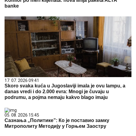
Komfor po meri klijenata: nova linija paketa ALTA
banke
17. 07. 2026 09:41
Skoro svaka kuća u Jugoslaviji imala je ovu lampu, a
danas vredi i do 2.000 evra: Mnogi je čuvaju u
podrumu, a pojma nemaju kakvo blago imaju
05. 08. 2026 15:45
Сазнања „Политике”: Ко је поставио замку
Митрополиту Методију у Горњем Заостру