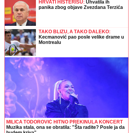
HLADNI FRONT NAM DONOSI
PLjUSKOVE SA
GRMLjAVINOM: Srbiju čeka promena vremena, ovaj
dan je ključan
"TUŽILA SAM BORU I MAJU"
Boginja
progovorila o svemu nakon izlaska iz
Elite, oplela po Aneli: "Ona je najveći
folirant" (VIDEO)
KOLIMA POKOSIO DETE (5), PA
POBEGAO
Teška nesreća u Baru