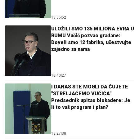
18:55
|
52
ULOŽILI SMO 135 MILIONA EVRA U
RUMU Vučić pozvao građane:
Doveli smo 12 fabrika, učestvujte
zajedno sa nama
18:40
|
27
I DANAS STE MOGLI DA ČUJETE
"STRELJAĆEMO VUČIĆA"
Predsednik upitao blokadere: Je
li to vaš program i plan?
18:27
|
30