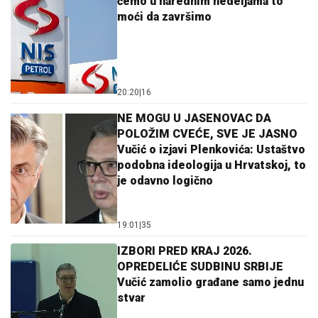
ćemo u narednim nedeljama to
moći da završimo
20:20
|
16
NE MOGU U JASENOVAC DA
POLOŽIM CVEĆE, SVE JE JASNO
Vučić o izjavi Plenkovića: Ustaštvo
podobna ideologija u Hrvatskoj, to
je odavno logično
19:01
|
35
IZBORI PRED KRAJ 2026.
OPREDELIĆE SUDBINU SRBIJE
Vučić zamolio građane samo jednu
stvar