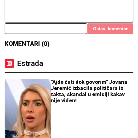
Vozač napao Slobu Radanovića, NASTAO POTPUNI
HAOS Urlao iz kola i psovao ga, pevač sve vreme
sedeo u autu
HRVATI HISTERIŠU:
Uhvatila ih
panika zbog objave Zvezdana Terzića
TAKO BLIZU, A TAKO DALEKO:
Kecmanović pao posle velike drame u
Montrealu