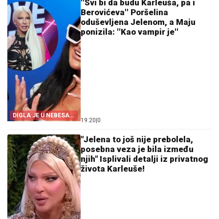
''Svi bi da budu Karleuša, pa i
Berovićeva'' Poršelina
oduševljena Jelenom, a Maju
ponizila: ''Kao vampir je''
DIGLA JE U NEBESA
19:20
|
0
KOMPLIMENTIMA!
"Jelena to još nije prebolela,
posebna veza je bila između
njih" Isplivali detalji iz privatnog
života Karleuše!