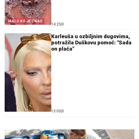
MALO KO JE ZNAO
14:25
|
0
Karleuša u ozbiljnim dugovima,
potražila Duškovu pomoć: "Sada
on plaća"
13:00
|
0