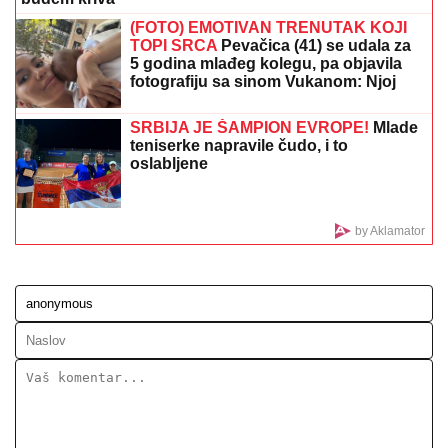
Lukasen bačen u vatru i opekao se... Ali, zašto
Zvezda drži na klupi igrača od 10 miliona?
(FOTO) SPAKOVALI KOFERE I OTIŠLI
NA EGZOTIČNU DESTINACIJU
Ovako
Anđela i Gastoz uživaju nakon
pomirenja, ona puni baterije pred
"Elitu 10"
POTRESNA ISPOVEST SRBINA IZ
KNINA:
Jovan ispričao svoju priču, a
onda se zahvalio Vučiću što čuva
sećanje na stradale