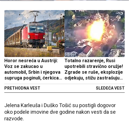
Horor nesreća u Austriji:
Totalno razarenje, Rusi
Voz se zakucao u
upotrebili stravično oružje!
automobil, Srbin i njegova
Zgrade se ruše, eksplozije
supruga poginuli, ćerkica
odjekuju, stižu zastrašujući
(2) čudom preživela
snimci (VIDEO)
PRETHODNA VEST
SLEDEĆA VEST
Jelena Karleuša i Duško Tošić su postigli dogovor
oko podele imovine dve godine nakon vesti da se
razvode.