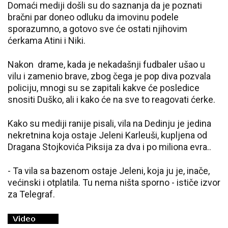
Domaći mediji došli su do saznanja da je poznati
bračni par doneo odluku da imovinu podele
sporazumno, a gotovo sve će ostati njihovim
ćerkama Atini i Niki.
Nakon drame, kada je nekadašnji fudbaler ušao u
vilu i zamenio brave, zbog čega je pop diva pozvala
policiju, mnogi su se zapitali kakve će posledice
snositi Duško, ali i kako će na sve to reagovati ćerke.
Kako su mediji ranije pisali, vila na Dedinju je jedina
nekretnina koja ostaje Jeleni Karleuši, kupljena od
Dragana Stojkovića Piksija za dva i po miliona evra..
- Ta vila sa bazenom ostaje Jeleni, koja ju je, inače,
većinski i otplatila. Tu nema ništa sporno - ističe izvor
za Telegraf.