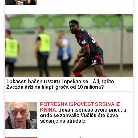
TINEJDŽERKU (17) UDARALE U GLAVU, PA JE
ŠUTIRALE DOK SE NIJE SRUŠILA
Brutalno nasilje
na Novom Beogradu: Kad je pala na zemlju, uzele
MAKAZE i nastavile da je PONIŽAVAJU
(VIDEO) "PREPLAKALA SAM"
Nataša
Bekvalac ima čet koji niko ne želi da
vidi, dotakla se i Dina Merlina:"Uplašila
bih se kada bi mi neko ukrao telefon"
ANELI POKAZALA STAN U
DUBROVNIKU, TU JE I NORA!
Evo šta
joj ćerka non-stop govori - otvoreno o
suđenju s Asminom: "Stanija je
budaletina" (VIDEO)