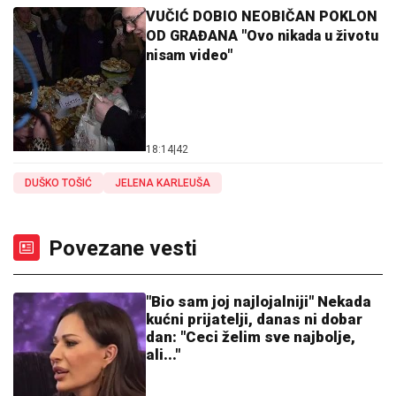
VUČIĆ DOBIO NEOBIČAN POKLON
OD GRAĐANA "Ovo nikada u životu
nisam video"
18:14
|
42
DUŠKO TOŠIĆ
JELENA KARLEUŠA
Povezane vesti
"Bio sam joj najlojalniji" Nekada
kućni prijatelji, danas ni dobar
dan: "Ceci želim sve najbolje,
ali..."