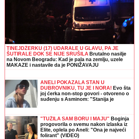
SPECIJALNA VEČERA
Matora okupila najdraže ljude:
Evo gde se opuštaju, rijaliti učesnici puno srce
(FOTO)
TETOVAŽA PREKO CELE ZADNJICE!
Naša pevačica se okrenula na plaži i
IZAZVALA NEVERICU: Sevaju obline
na Kipru
Dino Merlin je odbio folkerku kad ga je
pitala da snime duet: "Što me nisi
zvala kad si ubola najveći hit?!"