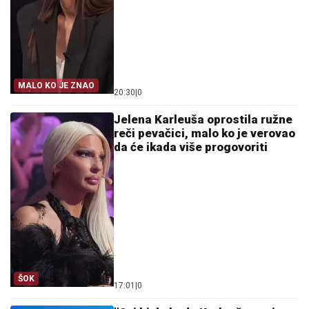
MALO KO JE ZNAO
20:30
|
0
Jelena Karleuša oprostila ružne
reči pevačici, malo ko je verovao
da će ikada više progovoriti
ŠOK
17:01
|
0