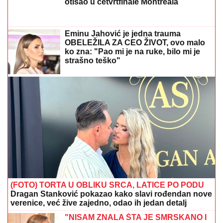
otišao u četvrtfinale Montreala
Eminu Jahović je jedna trauma
OBELEŽILA ZA CEO ŽIVOT, ovo malo
ko zna: "Pao mi je na ruke, bilo mi je
strašno teško"
(FOTO) TORTA U OBLIKU SRCA, LATICE PO PODU
Dragan Stanković pokazao kako slavi rođendan nove
verenice, već žive zajedno, odao ih jedan detalj
"NISAM ZNALA ŠTA JE SMRSKANO I