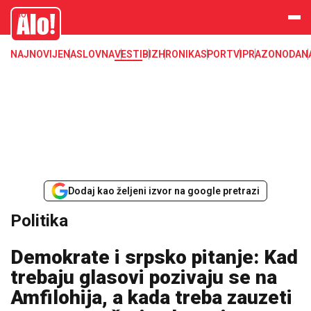
Alo
NAJNOVIJE
NASLOVNA
VESTI
BIZ
HRONIKA
SPORT
VIP
RAZONODA
N
Dodaj kao željeni izvor na google pretrazi
Politika
Demokrate i srpsko pitanje: Kad
trebaju glasovi pozivaju se na
Amfilohija, a kada treba zauzeti