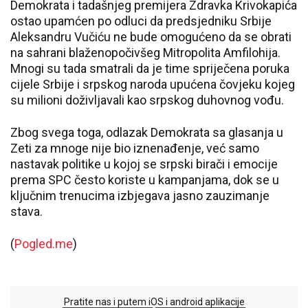
Demokrata i tadašnjeg premijera Zdravka Krivokapića
ostao upamćen po odluci da predsjedniku Srbije
Aleksandru Vučiću ne bude omogućeno da se obrati
na sahrani blaženopočivšeg Mitropolita Amfilohija.
Mnogi su tada smatrali da je time spriječena poruka
cijele Srbije i srpskog naroda upućena čovjeku kojeg
su milioni doživljavali kao srpskog duhovnog vođu.
Zbog svega toga, odlazak Demokrata sa glasanja u
Zeti za mnoge nije bio iznenađenje, već samo
nastavak politike u kojoj se srpski birači i emocije
prema SPC često koriste u kampanjama, dok se u
ključnim trenucima izbjegava jasno zauzimanje
stava.
(
Pogled.me
)
Pratite nas i putem iOS i android aplikacije