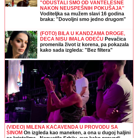
"ODUSTALI SMO OD VANTELESNE
NAKON NEUSPEŠNIH POKUŠAJA"
Voditeljka sa mužem slavi 16 godina
braka: "Dovoljni smo jedno drugom"
(FOTO) BILA U KANDŽAMA DROGE,
DECA NISU IMALA ODEĆU
Pevačica
promenila život iz korena, pa pokazala
kako sada izgleda: "Bez filtera"
(VIDEO) MILENA KAČAVENDA U PROVODU SA
SINOM
On izgleda kao maneken, a ona u dugoj haljini