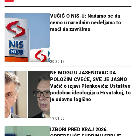
VUČIĆ O NIS-U: Nadamo se da
ćemo u narednim nedeljama to
moći da završimo
20:20
|
17
NE MOGU U JASENOVAC DA
POLOŽIM CVEĆE, SVE JE JASNO
Vučić o izjavi Plenkovića: Ustaštvo
podobna ideologija u Hrvatskoj, to
je odavno logično
19:01
|
36
IZBORI PRED KRAJ 2026.