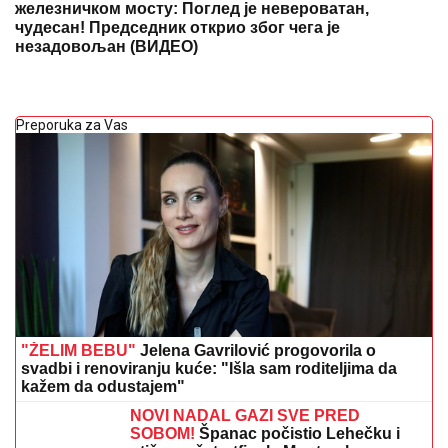
железничком мосту: Поглед је невероватан,
чудесан! Председник открио због чега је
незадовољан (ВИДЕО)
Preporuka za Vas
"ŽELIM BEBU"
Jelena Gavrilović progovorila o
svadbi i renoviranju kuće: "Išla sam roditeljima da
kažem da odustajem"
NOVI NADAL GAZI SVE PRED
SOBOM!
Španac počistio Lehečku i