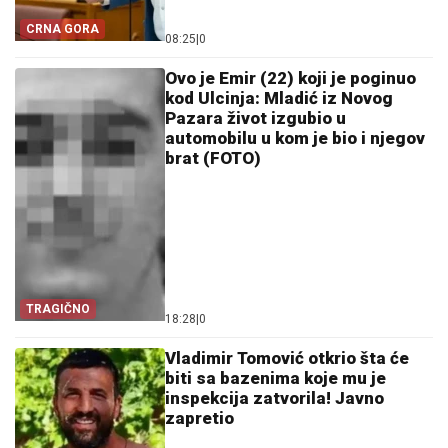
CRNA GORA
08:25
|
0
Ovo je Emir (22) koji je poginuo
kod Ulcinja: Mladić iz Novog
Pazara život izgubio u
automobilu u kom je bio i njegov
brat (FOTO)
TRAGIČNO
18:28
|
0
Vladimir Tomović otkrio šta će
biti sa bazenima koje mu je
inspekcija zatvorila! Javno
zapretio