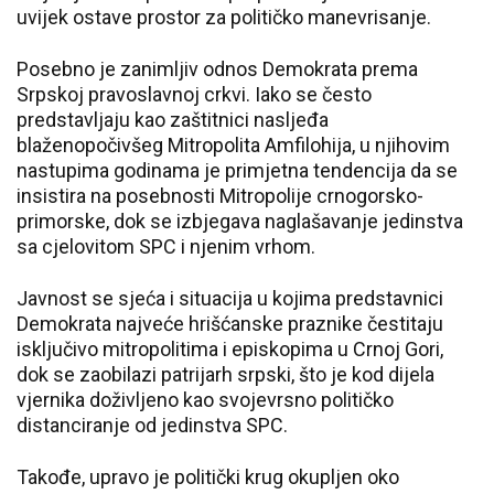
uvijek ostave prostor za političko manevrisanje.
Posebno je zanimljiv odnos Demokrata prema
Srpskoj pravoslavnoj crkvi. Iako se često
predstavljaju kao zaštitnici nasljeđa
blaženopočivšeg Mitropolita Amfilohija, u njihovim
nastupima godinama je primjetna tendencija da se
insistira na posebnosti Mitropolije crnogorsko-
primorske, dok se izbjegava naglašavanje jedinstva
sa cjelovitom SPC i njenim vrhom.
Javnost se sjeća i situacija u kojima predstavnici
Demokrata najveće hrišćanske praznike čestitaju
isključivo mitropolitima i episkopima u Crnoj Gori,
dok se zaobilazi patrijarh srpski, što je kod dijela
vjernika doživljeno kao svojevrsno političko
distanciranje od jedinstva SPC.
Takođe, upravo je politički krug okupljen oko