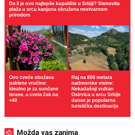
Da li je ovo najlepše kupalište u Srbiji? Stenovita
plaža u srcu kanjona okružena nestvarnom
prirodom
Ovo cveće obožava
Raj na 800 metara
paklene vrućine:
nadmorske visine:
Idealno je za sunčane
Nekadašnji vulkan
terase, a cveta čak na
Ostrvica u srcu Srbije
+40
danas je popularna
turistička destinacija
Možda vas zanima