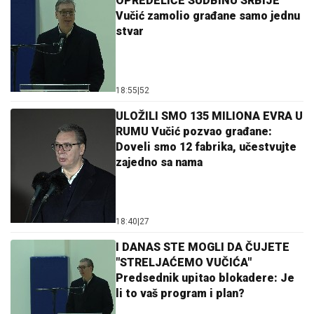
OPREDELIĆE SUDBINU SRBIJE
Vučić zamolio građane samo jednu
stvar
18:55
|
52
ULOŽILI SMO 135 MILIONA EVRA U
RUMU Vučić pozvao građane:
Doveli smo 12 fabrika, učestvujte
zajedno sa nama
18:40
|
27
I DANAS STE MOGLI DA ČUJETE
"STRELJAĆEMO VUČIĆA"
Predsednik upitao blokadere: Je
li to vaš program i plan?