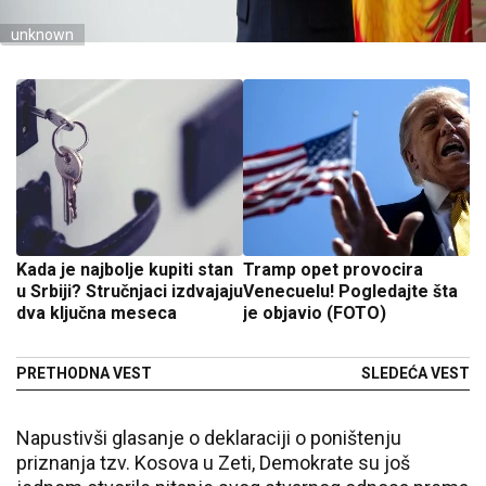
unknown
Kada je najbolje kupiti stan
Tramp opet provocira
u Srbiji? Stručnjaci izdvajaju
Venecuelu! Pogledajte šta
dva ključna meseca
je objavio (FOTO)
PRETHODNA VEST
SLEDEĆA VEST
Napustivši glasanje o deklaraciji o poništenju
priznanja tzv. Kosova u Zeti, Demokrate su još