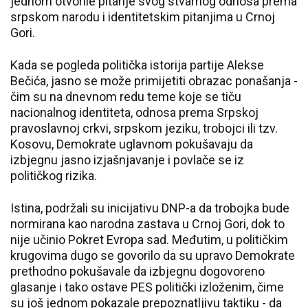
jednom otvorile pitanje svog stvarnog odnosa prema
srpskom narodu i identitetskim pitanjima u Crnoj
Gori.
Kada se pogleda politička istorija partije Alekse
Bečića, jasno se može primijetiti obrazac ponašanja -
čim su na dnevnom redu teme koje se tiču
nacionalnog identiteta, odnosa prema Srpskoj
pravoslavnoj crkvi, srpskom jeziku, trobojci ili tzv.
Kosovu, Demokrate uglavnom pokušavaju da
izbjegnu jasno izjašnjavanje i povlače se iz
političkog rizika.
Istina, podržali su inicijativu DNP-a da trobojka bude
normirana kao narodna zastava u Crnoj Gori, dok to
nije učinio Pokret Evropa sad. Međutim, u političkim
krugovima dugo se govorilo da su upravo Demokrate
prethodno pokušavale da izbjegnu dogovoreno
glasanje i tako ostave PES politički izloženim, čime
su još jednom pokazale prepoznatljivu taktiku - da