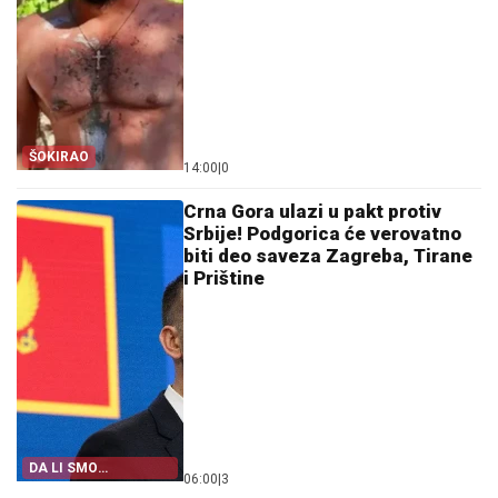
ŠOKIRAO
14:00
|
0
Crna Gora ulazi u pakt protiv
Srbije! Podgorica će verovatno
biti deo saveza Zagreba, Tirane
i Prištine
DA LI SMO
06:00
|
3
IZNENAĐENI?