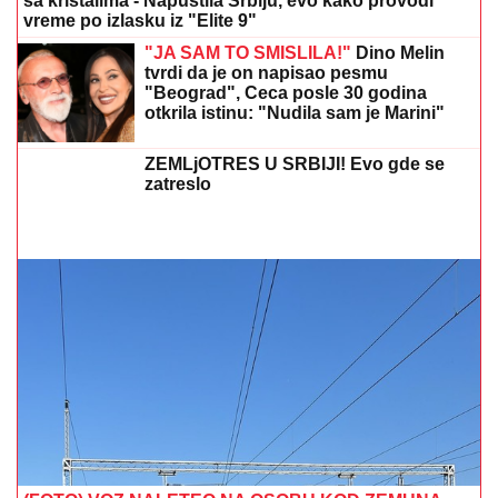
sa kristalima - Napustila Srbiju, evo kako provodi
vreme po izlasku iz "Elite 9"
"JA SAM TO SMISLILA!"
Dino Melin
tvrdi da je on napisao pesmu
"Beograd", Ceca posle 30 godina
otkrila istinu: "Nudila sam je Marini"
ZEMLjOTRES U SRBIJI! Evo gde se
zatreslo