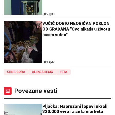
18:27
|
30
VUČIĆ DOBIO NEOBIČAN POKLON
OD GRAĐANA "Ovo nikada u životu
nisam video"
18:14
|
42
CRNA GORA
ALEKSA BEČIĆ
ZETA
Povezane vesti
Pljačka: Naoružani lopovi ukrali
320.000 evra iz sefa marketa