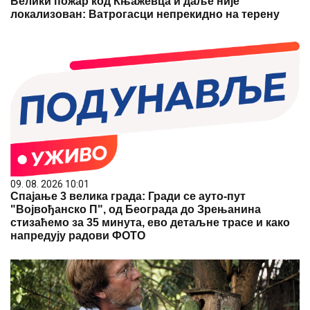
Велики пожар код Књажевца и даље није
локализован: Ватрогасци непрекидно на терену
09. 08. 2026 10:01
Спајање 3 велика града: Гради се ауто-пут
"Војвођанско П", од Београда до Зрењанина
стизаћемо за 35 минута, ево детаљне трасе и како
напредују радови ФОТО