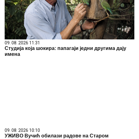
09. 08. 2026 11:31
Студија која шокира: папагаји једни другима дају
имена
09. 08. 2026 10:10
УЖИВО Вучић обилази радове на Старом