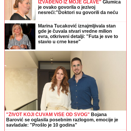
IZVAĐENO IZ MOJE GLAVE"
Glumica
je ovako govorila o jezivoj
nesreći:"Doktori su govorili da neću
moći da govorim"
Marina Tucaković iznajmljivala stan
gde je čuvala stvari vredne milion
evra, otkriveni detalji: "Futa je sve to
stavio u crne kese"
"ŽIVOT KOJI ČUVAM VIŠE OD SVOG"
Bojana
Barović se oglasila posebnim razlogom, emocije je
savladale: "Prošlo je 10 godina"