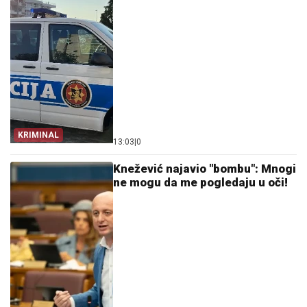
KRIMINAL
13:03
|
0
Knežević najavio "bombu": Mnogi
ne mogu da me pogledaju u oči!