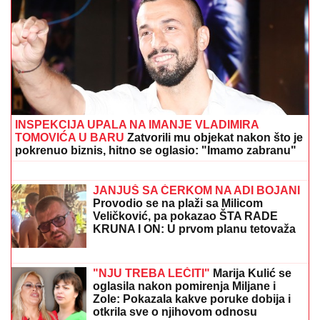
(PAPARACO) MIODRAG RADONJIĆ SE SKROZ
OPUSTIO NA BAZENU
Pijucka alkohol, telefonira iz
vode, a društvo mu pravi KOLEGA (VIDEO)
OVO SIGURNO NISTE ZNALI:
Ova
zemlja je najveći izvoznik piva
SRBI "PALI" U ŠPANIJI!
Maskirani
jurili u ukradenim limuzinama, izneli
sef iz banke, pa dolijali u MEGA-
AKCIJI policije: Ojadili 9 provincija za
desetine hiljada evra!