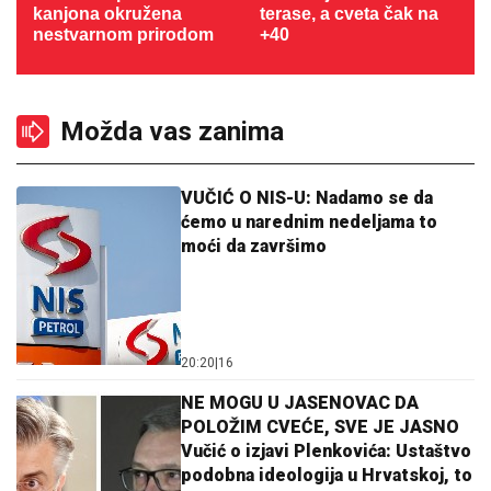
kanjona okružena
terase, a cveta čak na
nestvarnom prirodom
+40
Možda vas zanima
VUČIĆ O NIS-U: Nadamo se da
ćemo u narednim nedeljama to
moći da završimo
20:20
|
16
NE MOGU U JASENOVAC DA
POLOŽIM CVEĆE, SVE JE JASNO
Vučić o izjavi Plenkovića: Ustaštvo
podobna ideologija u Hrvatskoj, to