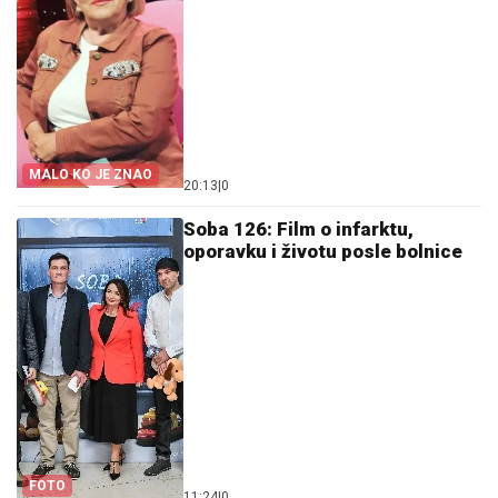
MALO KO JE ZNAO
20:13
|
0
Soba 126: Film o infarktu,
oporavku i životu posle bolnice
FOTO
11:24
|
0