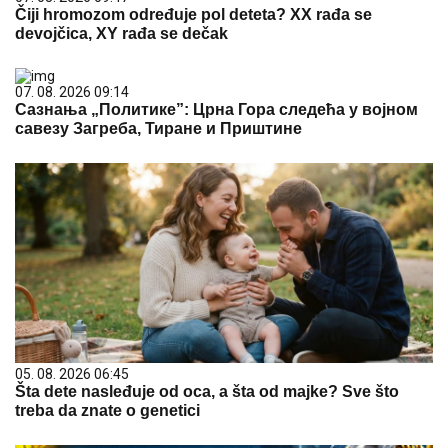
Čiji hromozom određuje pol deteta? XX rađa se
devojčica, XY rađa se dečak
07. 08. 2026 09:14
Сазнања „Политике”: Црна Гора следећа у војном
савезу Загреба, Тиране и Приштине
05. 08. 2026 06:45
Šta dete nasleđuje od oca, a šta od majke? Sve što
treba da znate o genetici