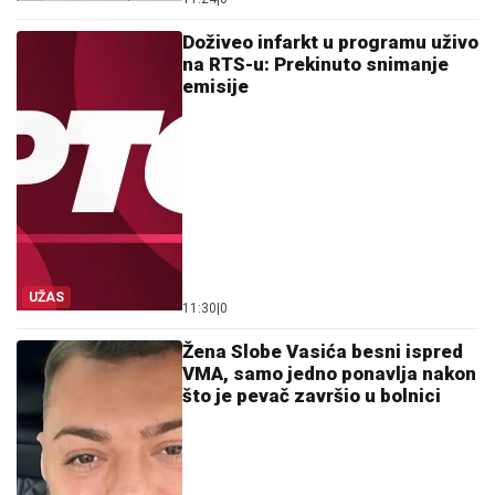
Doživeo infarkt u programu uživo
na RTS-u: Prekinuto snimanje
emisije
UŽAS
11:30
|
0
Žena Slobe Vasića besni ispred
VMA, samo jedno ponavlja nakon
što je pevač završio u bolnici