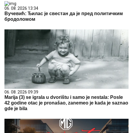
06. 08. 2026 13:34
Вучевић: Ђилас је свестан да је пред политичким
бродоломом
06. 08. 2026 09:39
Marija (3) se igrala u dvorištu i samo je nestala: Posle
42 godine otac je pronašao, zanemeo je kada je saznao
gde je bila