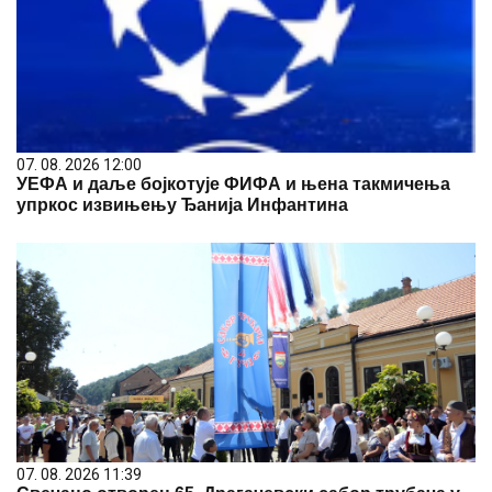
07. 08. 2026 12:00
УЕФА и даље бојкотује ФИФА и њена такмичења
упркос извињењу Ђанија Инфантина
07. 08. 2026 11:39