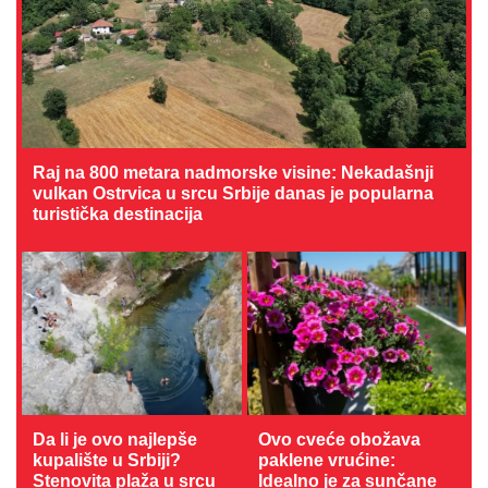
Raj na 800 metara nadmorske visine: Nekadašnji
vulkan Ostrvica u srcu Srbije danas je popularna
turistička destinacija
Da li je ovo najlepše
Ovo cveće obožava
kupalište u Srbiji?
paklene vrućine:
Stenovita plaža u srcu
Idealno je za sunčane