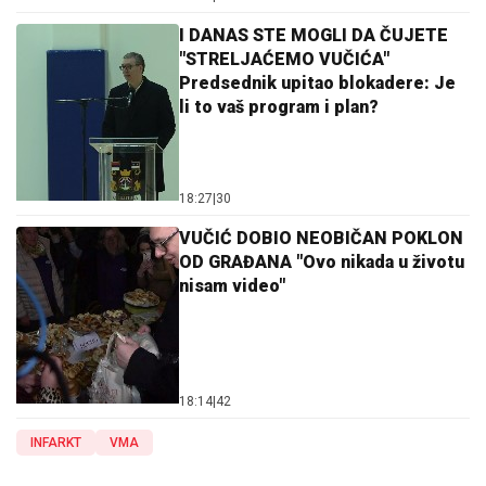
I DANAS STE MOGLI DA ČUJETE
"STRELJAĆEMO VUČIĆA"
Predsednik upitao blokadere: Je
li to vaš program i plan?
18:27
|
30
VUČIĆ DOBIO NEOBIČAN POKLON
OD GRAĐANA "Ovo nikada u životu
nisam video"
18:14
|
42
INFARKT
VMA