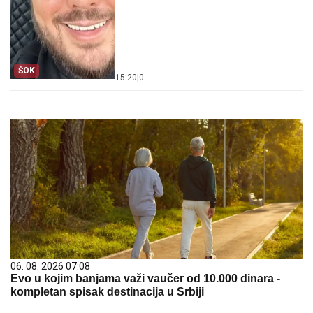
ŠOK
15:20
|
0
06. 08. 2026 07:08
Evo u kojim banjama važi vaučer od 10.000 dinara -
kompletan spisak destinacija u Srbiji