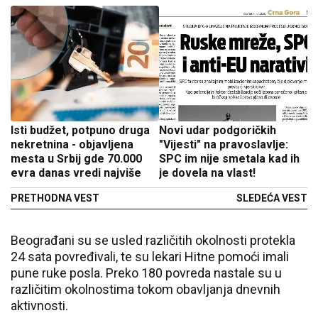
Isti budžet, potpuno druga
Novi udar podgoričkih
nekretnina - objavljena
"Vijesti" na pravoslavlje:
mesta u Srbij gde 70.000
SPC im nije smetala kad ih
evra danas vredi najviše
je dovela na vlast!
PRETHODNA VEST
SLEDEĆA VEST
Beograđani su se usled različitih okolnosti protekla
24 sata povređivali, te su lekari Hitne pomoći imali
pune ruke posla. Preko 180 povreda nastale su u
različitim okolnostima tokom obavljanja dnevnih
aktivnosti.