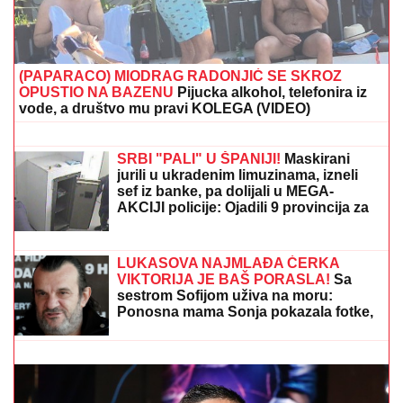
SUSRET O KOJEM BRUJI SRBIJA
Aneli Ahmić stiže
na suočavanje sa Neriom i Hanom, fanovi se nadaju
da se u sve umeša i Sita Ahmić
PEVAČICA TRPELA NASILJE OD
BIVŠEG PARTNERA
Sada objasnila
kako prepoznati MANIPULATORA:
"Intuicija me je od početka
upozoravala"
(FOTO) "AKO JE DETE PAMETNO,
ZNA SE NA KOGA JE - NA TETKU"
Vanja Gudelj podelila objavu o malom
Ilijanu, Anastasija odmah reagovala