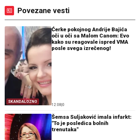
Povezane vesti
Ćerke pokojnog Andrije Bajića
oči u oči sa Malom Canom: Evo
kako su reagovale ispred VMA
posle svega izrečenog!
SKANDALOZNO
12:08
|
0
Šemsa Suljaković imala infarkt:
"To je posledica bolnih
trenutaka"