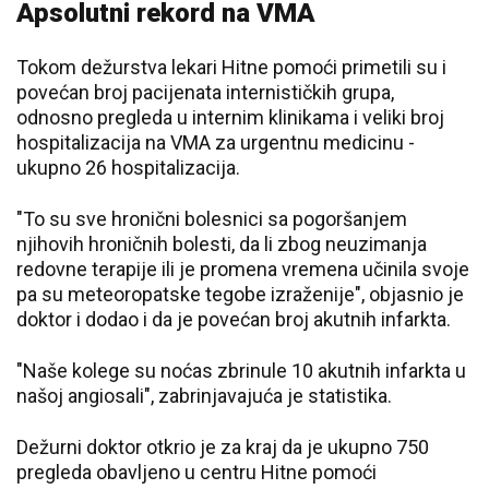
Apsolutni rekord na VMA
Tokom dežurstva lekari Hitne pomoći primetili su i
povećan broj pacijenata internističkih grupa,
odnosno pregleda u internim klinikama i veliki broj
hospitalizacija na VMA za urgentnu medicinu -
ukupno 26 hospitalizacija.
"To su sve hronični bolesnici sa pogoršanjem
njihovih hroničnih bolesti, da li zbog neuzimanja
redovne terapije ili je promena vremena učinila svoje
pa su meteoropatske tegobe izraženije", objasnio je
doktor i dodao i da je povećan broj akutnih infarkta.
"Naše kolege su noćas zbrinule 10 akutnih infarkta u
našoj angiosali", zabrinjavajuća je statistika.
Dežurni doktor otkrio je za kraj da je ukupno 750
pregleda obavljeno u centru Hitne pomoći