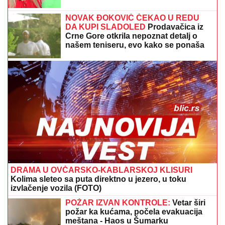
"ODSEĆI ĆU TI JEZIK, KUNEM TI SE!"
Ana Nikolić
uputila PRETNJE Jeleni Radanović zbog Raleta:
"Izvlačiće te iz Drine i Morave, ku**etino raspala!"
(VIDEO)
LUKASOVA NAJMLAĐA ĆERKA
VIKTORIJA JE BAŠ PORASLA!
Sa
sestrom Sofijom uživa na moru:
Ponosna mama Sonja pokazala fotke,
puno joj srce
SELO DUHOVA POSTALO HIT
DESTINACIJA:
Turisti iz celog sveta
masovno dolaze da ga posete