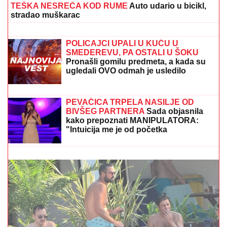
TEŠKA NESREĆA KOD RUME
Auto udario u bicikl,
stradao muškarac
OVO JE SPISAK UČESNIKA "ELITE
10"
Haos u najavi! Filip Car i Anđela
potpisali ugovore, a šuška se da u
Belu kuću stižu i ONI
POLICAJCI UPALI U KUĆU U
SMEDEREVU, PA OSTALI U ŠOKU
Pronašli gomilu predmeta, a kada su
ugledali OVO odmah je usledilo
hapšenje