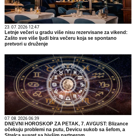
23. 07. 2026 12:47
Letnje večeri u gradu više nisu rezervisane za vikend:
Zašto sve više ljudi bira večeru koja se spontano
pretvori u druženje
07. 08. 2026 06:39
DNEVNI HOROSKOP ZA PETAK, 7. AVGUST: Blizance
očekuju problemi na putu, Devicu sukob sa šefom, a
Strelca susret sa bivšim partnerom