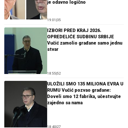
je odavno logično
19:01
|
35
IZBORI PRED KRAJ 2026.
OPREDELIĆE SUDBINU SRBIJE
Vučić zamolio građane samo jednu
stvar
18:55
|
52
ULOŽILI SMO 135 MILIONA EVRA U
RUMU Vučić pozvao građane:
Doveli smo 12 fabrika, učestvujte
zajedno sa nama
18:40
|
27