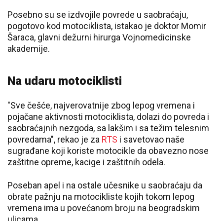
Posebno su se izdvojile povrede u saobraćaju,
pogotovo kod motociklista, istakao je doktor Momir
Šaraca, glavni dežurni hirurga Vojnomedicinske
akademije.
Na udaru motociklisti
"Sve češće, najverovatnije zbog lepog vremena i
pojačane aktivnosti motociklista, dolazi do povreda i
saobraćajnih nezgoda, sa lakšim i sa težim telesnim
povredama", rekao je za
RTS
i savetovao naše
sugrađane koji koriste motocikle da obavezno nose
zaštitne opreme, kacige i zaštitnih odela.
Poseban apel i na ostale učesnike u saobraćaju da
obrate pažnju na motocikliste kojih tokom lepog
vremena ima u povećanom broju na beogradskim
ulicama.