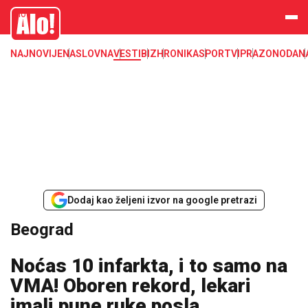
Beograd, politika, gradonacelnik, vesti, opstine
Alo
NAJNOVIJE
NASLOVNA
VESTI
BIZ
HRONIKA
SPORT
VIP
RAZONODA
N
Dodaj kao željeni izvor na google pretrazi
Beograd
Noćas 10 infarkta, i to samo na
VMA! Oboren rekord, lekari
imali pune ruke posla