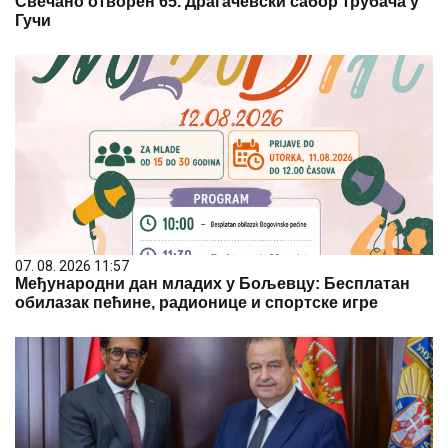
Свечано отворен 65. Драгачевски сабор трубача у
Гучи
07. 08. 2026 11:57
Међународни дан младих у Бољевцу: Бесплатан
обилазак пећине, радионице и спортске игре