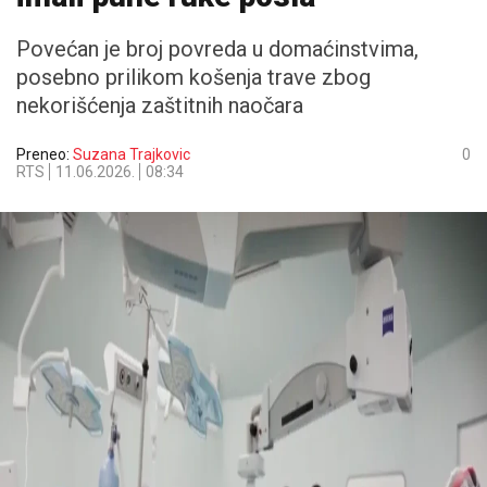
Povećan je broj povreda u domaćinstvima,
posebno prilikom košenja trave zbog
nekorišćenja zaštitnih naočara
Preneo:
Suzana Trajkovic
0
RTS
11.06.2026.
08:34