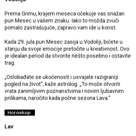
Prema Grimu, krajem meseca očekuje vas snažan
pun Mesec u vašem znaku. Iako to možda zvuči
pomalo zastrašujuće, zapravo vam ide u korist.
Kada 29. jula pun Mesec zasija u Vodoliji, bićete u
stanju da svoje emocije pretočite u kreativnost. Ovo
je idealan period da stvorite nešto posebno i ostavite
trag.
„Oslobađate se ukočenosti i usvajate razigraniji
pogled na život“, kaže astrolog. „To može otvoriti
vrata zanimljivim poznanstvima i novim ljubavnim
prilikama, naročito kada počne sezona Lava.“
Lav