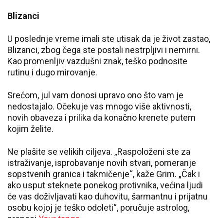
Blizanci
U poslednje vreme imali ste utisak da je život zastao,
Blizanci, zbog čega ste postali nestrpljivi i nemirni.
Kao promenljiv vazdušni znak, teško podnosite
rutinu i dugo mirovanje.
Srećom, jul vam donosi upravo ono što vam je
nedostajalo. Očekuje vas mnogo više aktivnosti,
novih obaveza i prilika da konačno krenete putem
kojim želite.
Ne plašite se velikih ciljeva. „Raspoloženi ste za
istraživanje, isprobavanje novih stvari, pomeranje
sopstvenih granica i takmičenje“, kaže Grim. „Čak i
ako usput steknete ponekog protivnika, većina ljudi
će vas doživljavati kao duhovitu, šarmantnu i prijatnu
osobu kojoj je teško odoleti“, poručuje astrolog,