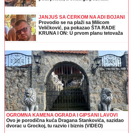
i Kristine: "ĆUTAO SAM PET GODINA"
(FOTO) GORI KOMO!
Devojka Bake Praseta zapalila
društvene mreže: Milena objavila vrele fotke iz Italije,
bujni dekolte u prvom planu
LUKASOVA NAJMLAĐA ĆERKA
VIKTORIJA JE BAŠ PORASLA!
Sa
sestrom Sofijom uživa na moru:
Ponosna mama Sonja pokazala fotke,
puno joj srce
(VIDEO) ŠOK OBRT NAKON BURNOG