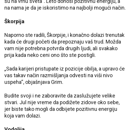
su na vrhu sveta“. Leto donosi pozitivnu energiju, a
na nama je da je iskoristimo na najbolji mogući način.
Škorpija
Naporno ste radili, Škorpije, i konačno dolazi trenutak
kada će drugi početi da prepoznaju vaš trud. Možda
vam nije potrebna potvrda drugih ljudi, ali svakako
prija kada neko ceni ono što ste postigli.
„Sada karijeri pristupate iz pozicije obilja, a upravo će
vas takav način razmišljanja odvesti na viši nivo
uspeha“, objašnjava Grim.
Budite svoji i ne zaboravite da zaslužujete velike
stvari. Jul nije vreme da podižete zidove oko sebe,
jer biste tako mogli da odbijete pozitivnu energiju
koja vam dolazi.
Vodolija