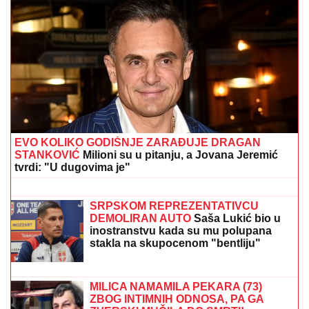
EVO KOLIKO GODIŠNJE ZARAĐUJE DRAGAN
STANKOVIĆ
Milioni su u pitanju, a Jovana Jeremić
tvrdi: "U dugovima je"
ČEKA DETE SA LJUBAVNICOM
Ana
Radulović bez dlake na jeziku o
pevaču koji je ostavio ženu i decu:
"Ježim se od toga"
SRPSKOM REPREZENTATIVCU
DEMOLIRAN AUTO
Saša Lukić bio u
inostranstvu kada su mu polupana
stakla na skupocenom "bentliju"