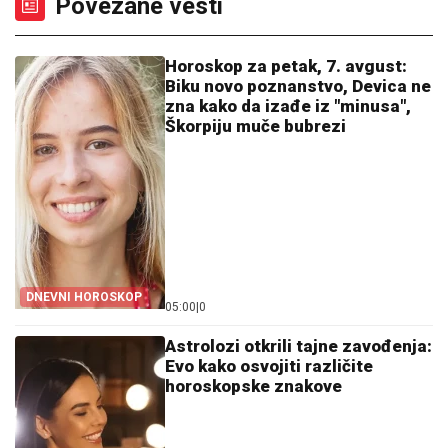
Povezane vesti
Horoskop za petak, 7. avgust:
Biku novo poznanstvo, Devica ne
zna kako da izađe iz "minusa",
Škorpiju muče bubrezi
DNEVNI HOROSKOP
05:00
|
0
Astrolozi otkrili tajne zavođenja:
Evo kako osvojiti različite
horoskopske znakove