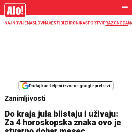
Zanimljivosti
Alo
NAJNOVIJE
NASLOVNA
VESTI
BIZ
HRONIKA
SPORT
VIP
RAZONODA
N
Dodaj kao željeni izvor na google pretrazi
Zanimljivosti
Do kraja jula blistaju i uživaju:
Za 4 horoskopska znaka ovo je
stvarno dobar mesec