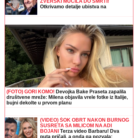
BIVŠI FUDBALER JE OVAKO INVESTIRAO
ZARAĐENE MILIONE
Kupio staru kuću u Igalu i
otvorio restoran na Bojani, a evo šta je pripalo bivšoj
supruzi posle razvoda
MILICA NAMAMILA PEKARA (73)
ZBOG INTIMNIH ODNOSA, PA GA
ZVERSKI MUČILA DO SMRTI!
Otkrivamo detalje ubistva na
Karaburmi koji LEDE KRV: Izdahnuo u
najgorim mukama dok su ga
"Dvadeset dana me je molio i kleo se"
osumnjičeni pljačkali
Filipu Caru PREKIPELO, pred svima
otkrio šta se krije iza odnosa Kristijana