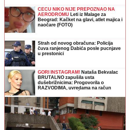
SUSRETA SA MILICOM NA ADI
BOJANI
Terza video Barbaru! Dva
puta pričali, a onda ga pozvala:
"Upisaću se kao otac"
MOLOTOVLJEV KOKTEL BAČEN NA POZNATI
HOTEL
Drama na Novom Beogradu: Buknula velika
vatra, radnik sprečio katastrofu
JANJUŠ SA ĆERKOM NA ADI BOJANI
Provodio se na plaži sa Milicom
Veličković, pa pokazao ŠTA RADE
KRUNA I ON: U prvom planu tetovaža
koju je posvetio naslednici (FOTO)