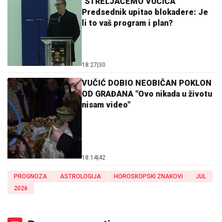
"STRELJAĆEMO VUČIĆA"
Predsednik upitao blokadere: Je
li to vaš program i plan?
18:27
|
30
VUČIĆ DOBIO NEOBIČAN POKLON
OD GRAĐANA "Ovo nikada u životu
nisam video"
18:14
|
42
PROGNOZA
ASTROLOGIJA
HOROSKOPSKI ZNAKOVI
JUL
2026