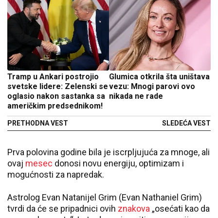
Tramp u Ankari postrojio
Glumica otkrila šta uništava
svetske lidere: Zelenski se
vezu: Mnogi parovi ovo
oglasio nakon sastanka sa
nikada ne rade
američkim predsednikom!
PRETHODNA VEST
SLEDEĆA VEST
Prva polovina godine bila je iscrpljujuća za mnoge, ali
ovaj
mesec
donosi novu energiju, optimizam i
mogućnosti za napredak.
Astrolog Evan Natanijel Grim (Evan Nathaniel Grim)
tvrdi da će se pripadnici ovih
znakova
„osećati kao da