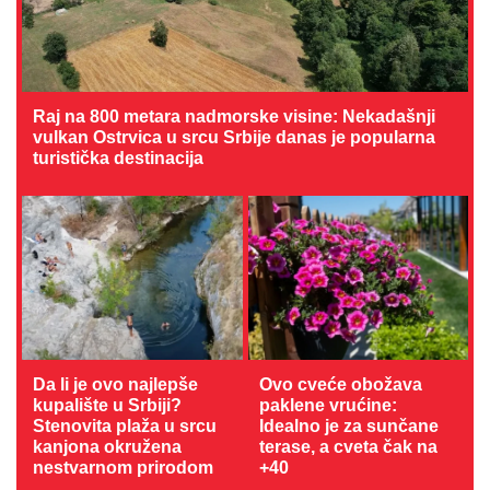
Raj na 800 metara nadmorske visine: Nekadašnji
vulkan Ostrvica u srcu Srbije danas je popularna
turistička destinacija
Da li je ovo najlepše
Ovo cveće obožava
kupalište u Srbiji?
paklene vrućine:
Stenovita plaža u srcu
Idealno je za sunčane
kanjona okružena
terase, a cveta čak na
nestvarnom prirodom
+40