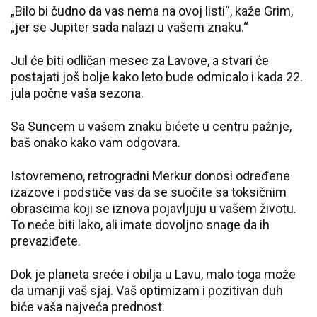
„Bilo bi čudno da vas nema na ovoj listi“, kaže Grim,
„jer se Jupiter sada nalazi u vašem znaku.“
Jul će biti odličan mesec za Lavove, a stvari će
postajati još bolje kako leto bude odmicalo i kada 22.
jula počne vaša sezona.
Sa Suncem u vašem znaku bićete u centru pažnje,
baš onako kako vam odgovara.
Istovremeno, retrogradni Merkur donosi određene
izazove i podstiče vas da se suočite sa toksičnim
obrascima koji se iznova pojavljuju u vašem životu.
To neće biti lako, ali imate dovoljno snage da ih
prevaziđete.
Dok je planeta sreće i obilja u Lavu, malo toga može
da umanji vaš sjaj. Vaš optimizam i pozitivan duh
biće vaša najveća prednost.