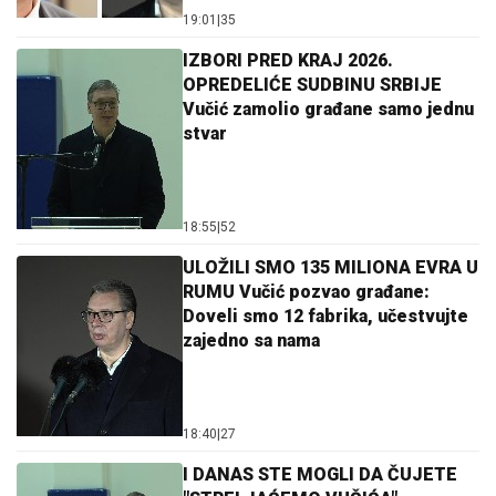
19:01
|
35
IZBORI PRED KRAJ 2026.
OPREDELIĆE SUDBINU SRBIJE
Vučić zamolio građane samo jednu
stvar
18:55
|
52
ULOŽILI SMO 135 MILIONA EVRA U
RUMU Vučić pozvao građane:
Doveli smo 12 fabrika, učestvujte
zajedno sa nama
18:40
|
27
I DANAS STE MOGLI DA ČUJETE