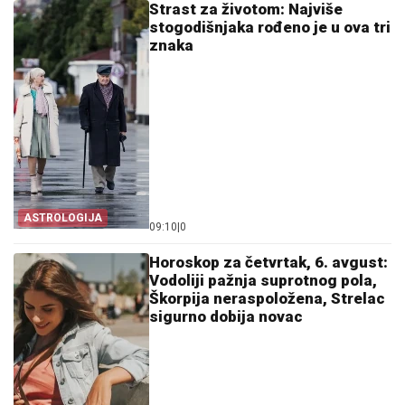
Strast za životom: Najviše
stogodišnjaka rođeno je u ova tri
znaka
ASTROLOGIJA
09:10
|
0
Horoskop za četvrtak, 6. avgust:
Vodoliji pažnja suprotnog pola,
Škorpija neraspoložena, Strelac
sigurno dobija novac