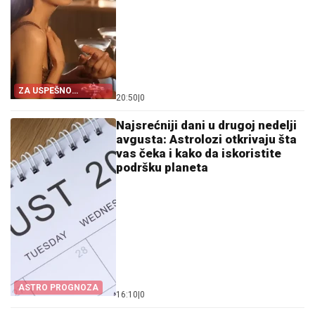
ZA USPEŠNO
20:50
|
0
UDVARANJE
Najsrećniji dani u drugoj nedelji
avgusta: Astrolozi otkrivaju šta
vas čeka i kako da iskoristite
podršku planeta
ASTRO PROGNOZA
16:10
|
0