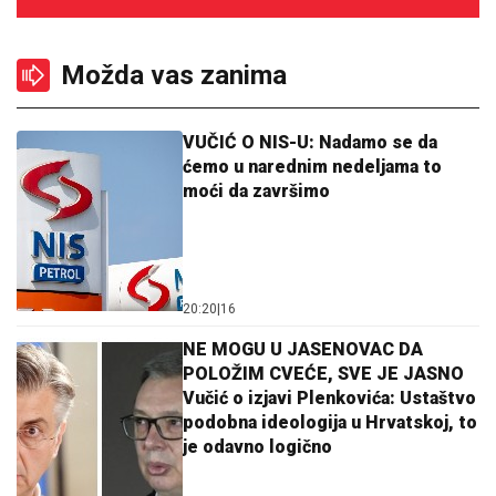
Možda vas zanima
VUČIĆ O NIS-U: Nadamo se da
ćemo u narednim nedeljama to
moći da završimo
20:20
|
16
NE MOGU U JASENOVAC DA
POLOŽIM CVEĆE, SVE JE JASNO
Vučić o izjavi Plenkovića: Ustaštvo
podobna ideologija u Hrvatskoj, to
je odavno logično