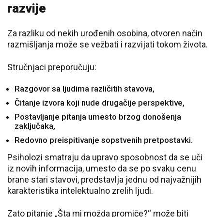
razvije
Za razliku od nekih urođenih osobina, otvoren način
razmišljanja može se vežbati i razvijati tokom života.
Stručnjaci preporučuju:
Razgovor sa ljudima različitih stavova,
Čitanje izvora koji nude drugačije perspektive,
Postavljanje pitanja umesto brzog donošenja
zaključaka,
Redovno preispitivanje sopstvenih pretpostavki.
Psiholozi smatraju da upravo sposobnost da se uči
iz novih informacija, umesto da se po svaku cenu
brane stari stavovi, predstavlja jednu od najvažnijih
karakteristika intelektualno zrelih ljudi.
Zato pitanje „Šta mi možda promiče?“ može biti