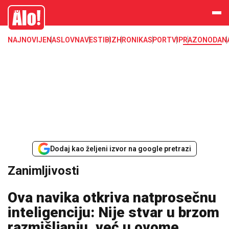
Zanimljivosti
Alo
NAJNOVIJE
NASLOVNA
VESTI
BIZ
HRONIKA
SPORT
VIP
RAZONODA
N
Dodaj kao željeni izvor na google pretrazi
Zanimljivosti
Ova navika otkriva natprosečnu
inteligenciju: Nije stvar u brzom
razmišljanju, već u ovome