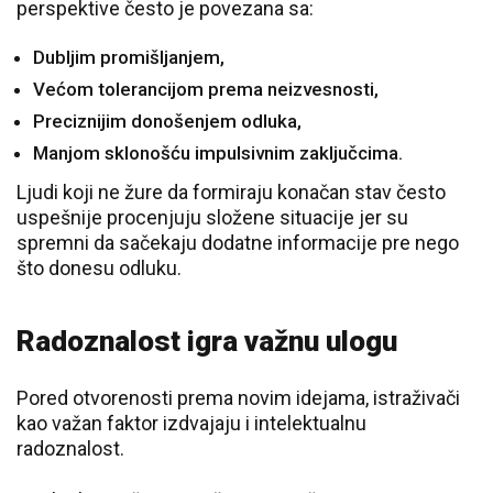
perspektive često je povezana sa:
Dubljim promišljanjem,
Većom tolerancijom prema neizvesnosti,
Preciznijim donošenjem odluka,
Manjom sklonošću impulsivnim zaključcima.
Ljudi koji ne žure da formiraju konačan stav često
uspešnije procenjuju složene situacije jer su
spremni da sačekaju dodatne informacije pre nego
što donesu odluku.
Radoznalost igra važnu ulogu
Pored otvorenosti prema novim idejama, istraživači
kao važan faktor izdvajaju i intelektualnu
radoznalost.