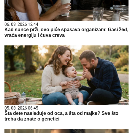
06. 08. 2026 12:44
Kad sunce prži, ovo piće spasava organizam: Gasi žeđ,
vraća energiju i čuva creva
05. 08. 2026 06:45
Šta dete nasleđuje od oca, a šta od majke? Sve što
treba da znate o genetici