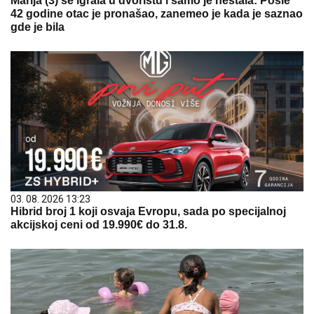
Marija (3) se igrala u dvorištu i samo je nestala: Posle
42 godine otac je pronašao, zanemeo je kada je saznao
gde je bila
03. 08. 2026 13:23
Hibrid broj 1 koji osvaja Evropu, sada po specijalnoj
akcijskoj ceni od 19.990€ do 31.8.