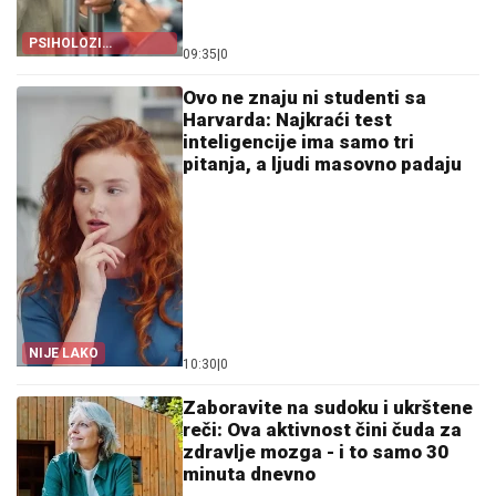
PSIHOLOZI
09:35
|
0
OTKRIVAJU
Ovo ne znaju ni studenti sa
Harvarda: Najkraći test
inteligencije ima samo tri
pitanja, a ljudi masovno padaju
NIJE LAKO
10:30
|
0
Zaboravite na sudoku i ukrštene
reči: Ova aktivnost čini čuda za
zdravlje mozga - i to samo 30
minuta dnevno