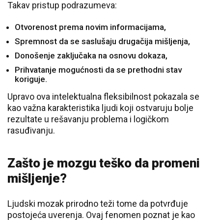
Takav pristup podrazumeva:
Otvorenost prema novim informacijama,
Spremnost da se saslušaju drugačija mišljenja,
Donošenje zaključaka na osnovu dokaza,
Prihvatanje mogućnosti da se prethodni stav
koriguje.
Upravo ova intelektualna fleksibilnost pokazala se
kao važna karakteristika ljudi koji ostvaruju bolje
rezultate u rešavanju problema i logičkom
rasuđivanju.
Zašto je mozgu teško da promeni
mišljenje?
Ljudski mozak prirodno teži tome da potvrđuje
postojeća uverenja. Ovaj fenomen poznat je kao