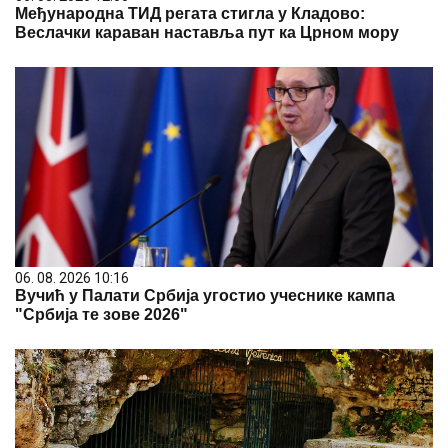
Међународна ТИД регата стигла у Кладово:
Веслачки караван наставља пут ка Црном мору
06. 08. 2026 10:16
Вучић у Палати Србија угостио учеснике кампа
"Србија те зове 2026"