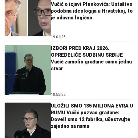
Vučić o izjavi Plenkovića: Ustaštvo
podobna ideologija u Hrvatskoj, to
je odavno logično
19:01
|
35
IZBORI PRED KRAJ 2026.
OPREDELIĆE SUDBINU SRBIJE
Vučić zamolio građane samo jednu
stvar
18:55
|
52
ULOŽILI SMO 135 MILIONA EVRA U
RUMU Vučić pozvao građane:
Doveli smo 12 fabrika, učestvujte
zajedno sa nama