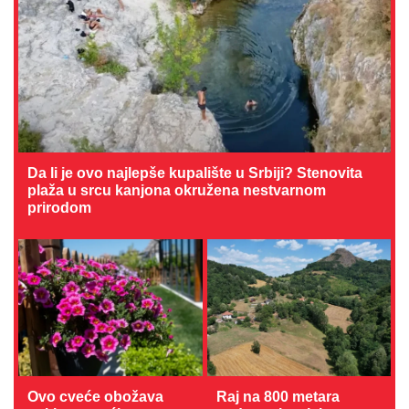
Da li je ovo najlepše kupalište u Srbiji? Stenovita
plaža u srcu kanjona okružena nestvarnom
prirodom
Ovo cveće obožava
Raj na 800 metara