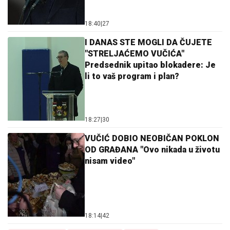
18:40
|
27
I DANAS STE MOGLI DA ČUJETE
"STRELJAĆEMO VUČIĆA"
Predsednik upitao blokadere: Je
li to vaš program i plan?
18:27
|
30
VUČIĆ DOBIO NEOBIČAN POKLON
OD GRAĐANA "Ovo nikada u životu
nisam video"
18:14
|
42