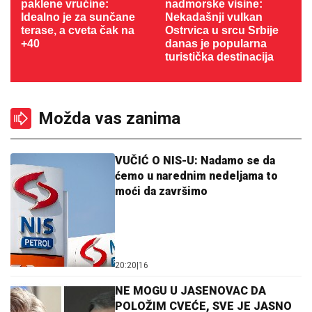
paklene vrućine:
nadmorske visine:
Idealno je za sunčane
Nekadašnji vulkan
terase, a cveta čak na
Ostrvica u srcu Srbije
+40
danas je popularna
turistička destinacija
Možda vas zanima
VUČIĆ O NIS-U: Nadamo se da
ćemo u narednim nedeljama to
moći da završimo
20:20
|
16
NE MOGU U JASENOVAC DA
POLOŽIM CVEĆE, SVE JE JASNO