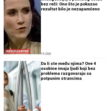
bez reči: Ono što je pokazao
rezultat bilo je nezapamćeno
NEVEROVATNO
19:20
|
0
Da li ste među njima? Ove 4
osobine imaju ljudi koji bez
problema razgovaraju sa
potpunim strancima