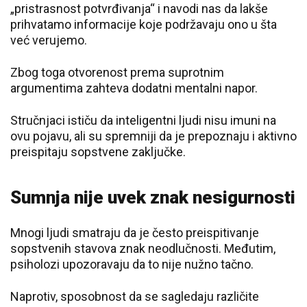
„pristrasnost potvrđivanja“ i navodi nas da lakše
prihvatamo informacije koje podržavaju ono u šta
već verujemo.
Zbog toga otvorenost prema suprotnim
argumentima zahteva dodatni mentalni napor.
Stručnjaci ističu da inteligentni ljudi nisu imuni na
ovu pojavu, ali su spremniji da je prepoznaju i aktivno
preispitaju sopstvene zaključke.
Sumnja nije uvek znak nesigurnosti
Mnogi ljudi smatraju da je često preispitivanje
sopstvenih stavova znak neodlučnosti. Međutim,
psiholozi upozoravaju da to nije nužno tačno.
Naprotiv, sposobnost da se sagledaju različite