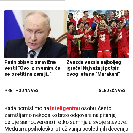
Putin objavio stravične
Zvezda vezala najboljeg
vesti! "Ovo iz svemira će
igrača! Najvažniji potpis
se osetiti na zemlji..."
ovog leta na "Marakani"
PRETHODNA VEST
SLEDEĆA VEST
Kada pomislimo na
inteligentnu
osobu, često
zamišljamo nekoga ko brzo odgovara na pitanja,
deluje samouvereno i retko sumnja u svoje stavove.
Međutim, psihološka istraživanja poslednjih decenija