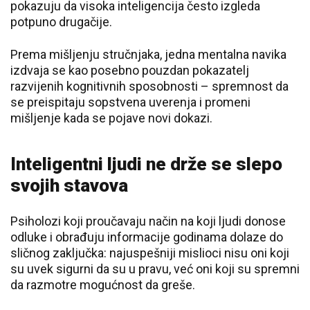
pokazuju da visoka inteligencija često izgleda
potpuno drugačije.
Prema mišljenju stručnjaka, jedna mentalna navika
izdvaja se kao posebno pouzdan pokazatelj
razvijenih kognitivnih sposobnosti – spremnost da
se preispitaju sopstvena uverenja i promeni
mišljenje kada se pojave novi dokazi.
Inteligentni ljudi ne drže se slepo
svojih stavova
Psiholozi koji proučavaju način na koji ljudi donose
odluke i obrađuju informacije godinama dolaze do
sličnog zaključka: najuspešniji mislioci nisu oni koji
su uvek sigurni da su u pravu, već oni koji su spremni
da razmotre mogućnost da greše.