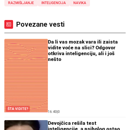
RAZMIŠLJANJE
INTELIGENCIJA
NAVIKA
Povezane vesti
Da li vas mozak vara ili zaista
vidite voće na slici? Odgovor
otkriva inteligenciju, ali i još
nešto
ŠTA VIDITE?
16:40
|
0
Devojčica rešila test
inteligencije, a psiholog ostao