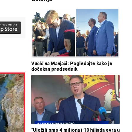
Vučić na Manjači: Pogledajte kako je
dočekan predsednik
"Uložili smo 4 miliona i 10 hiljada evra u