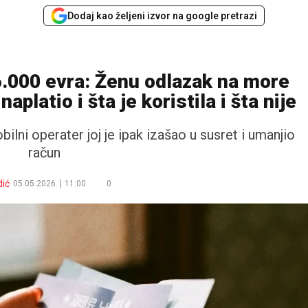
Dodaj kao željeni izvor na google pretrazi
6.000 evra: Ženu odlazak na more
platio i šta je koristila i šta nije
ilni operater joj je ipak izašao u susret i umanjio
račun
ić
05.05.2026.
11:00
0