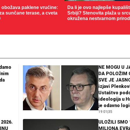
 obožava paklene vrućine:
Da li je ovo najlepše kupališ
 za sunčane terase, a cveta
Srbiji? Stenovita plaža u sr
0
okružena nestvarnom priro
adamo
NE MOGU U 
dnim
DA POLOŽIM 
da
SVE JE JASNO
izjavi Plenkov
Ustaštvo pod
ideologija u H
je odavno log
19:01
|
35
 2026.
ULOŽILI SMO 
INU
MILIONA EVR