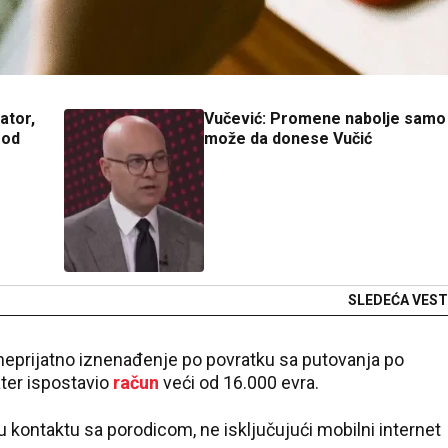
ator,
Vučević: Promene nabolje samo
 od
može da donese Vučić
SLEDEĆA VEST
neprijatno iznenađenje po povratku sa putovanja po
ater ispostavio
račun
veći od 16.000 evra.
kontaktu sa porodicom, ne isključujući mobilni internet