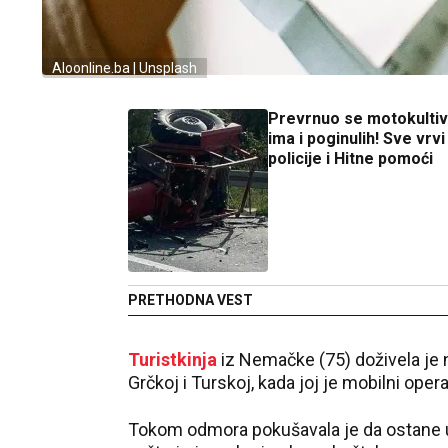
Aloonline.ba | Unsplash
Prevrnuo se motokultiv
ima i poginulih! Sve vrvi
policije i Hitne pomoći
PRETHODNA VEST
Turistkinja
iz Nemačke (75) doživela je 
Grčkoj
i
Turskoj
, kada joj je mobilni oper
Tokom odmora pokušavala je da ostane u 