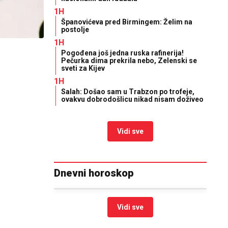
1H
Španovićeva pred Birmingem: Želim na
postolje
1H
Pogođena još jedna ruska rafinerija!
Pečurka dima prekrila nebo, Zelenski se
sveti za Kijev
1H
Salah: Došao sam u Trabzon po trofeje,
ovakvu dobrodošlicu nikad nisam doživeo
Vidi sve
Dnevni horoskop
Vidi sve