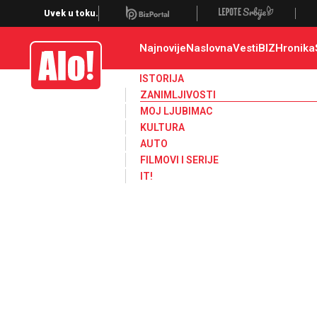
Zanimljivosti
Uvek u toku.
Najnovije
Naslovna
Vesti
BIZ
Hronika
Alo
ISTORIJA
ZANIMLJIVOSTI
MOJ LJUBIMAC
KULTURA
AUTO
FILMOVI I SERIJE
IT!