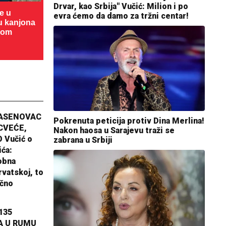
Drvar, kao Srbija" Vučić: Milion i po
te u
evra ćemo da damo za tržni centar!
cu kanjona
dom
JASENOVAC
Pokrenuta peticija protiv Dina Merlina!
CVEĆE,
Nakon haosa u Sarajevu traži se
 Vučić o
zabrana u Srbiji
ića:
obna
rvatskoj, to
ično
135
A U RUMU