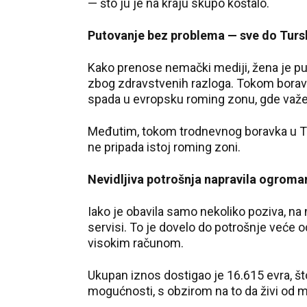
— što ju je na kraju skupo koštalo.
Putovanje bez problema — sve do Turs
Kako prenose nemački mediji, žena je pu
zbog zdravstvenih razloga. Tokom boravka
spada u evropsku roming zonu, gde važe p
Međutim, tokom trodnevnog boravka u Tur
ne pripada istoj roming zoni.
Nevidljiva potrošnja napravila ogroma
Iako je obavila samo nekoliko poziva, na 
servisi. To je dovelo do potrošnje veće 
visokim računom.
Ukupan iznos dostigao je 16.615 evra, što
mogućnosti, s obzirom na to da živi od m