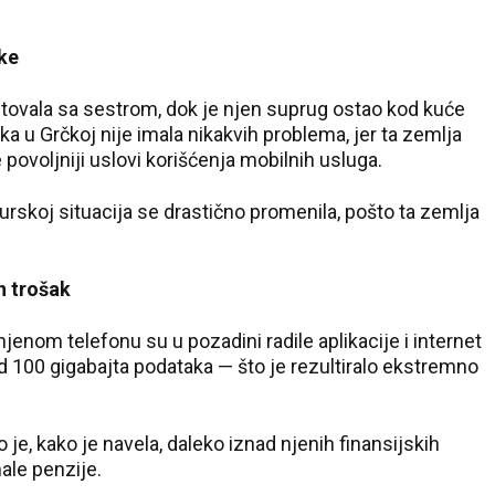
ke
tovala sa sestrom, dok je njen suprug ostao kod kuće
 u Grčkoj nije imala nikakvih problema, jer ta zemlja
ovoljniji uslovi korišćenja mobilnih usluga.
skoj situacija se drastično promenila, pošto ta zemlja
n trošak
njenom telefonu su u pozadini radile aplikacije i internet
od 100 gigabajta podataka — što je rezultiralo ekstremno
 je, kako je navela, daleko iznad njenih finansijskih
ale penzije.