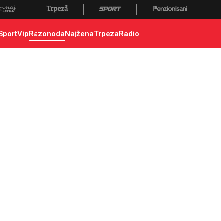
Sport
Vip
Razonoda
Najžena
Trpeza
Radio