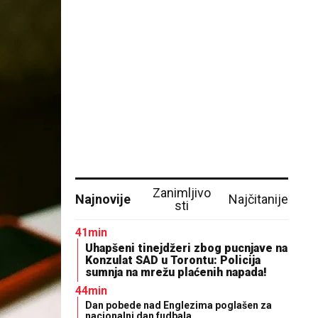
Zanimljivo
Najnovije
Najčitanije
sti
41min
Uhapšeni tinejdžeri zbog pucnjave na
Konzulat SAD u Torontu: Policija
sumnja na mrežu plaćenih napada!
44min
Dan pobede nad Englezima poglašen za
nacionalni dan fudbala