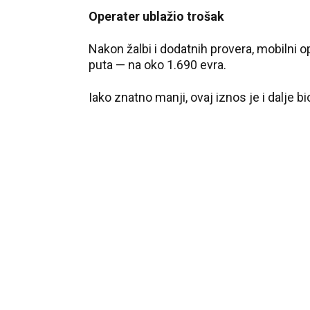
Operater ublažio trošak
Nakon žalbi i dodatnih provera, mobilni o
puta — na oko 1.690 evra.
Iako znatno manji, ovaj iznos je i dalje bio