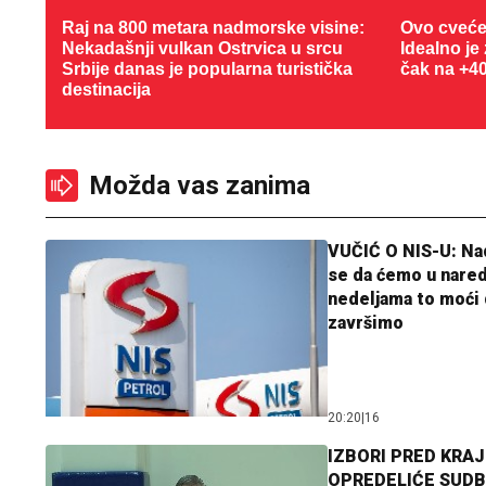
Raj na 800 metara nadmorske visine:
Ovo cveće
Nekadašnji vulkan Ostrvica u srcu
Idealno je
Srbije danas je popularna turistička
čak na +4
destinacija
Možda vas zanima
VUČIĆ O NIS-U: N
se da ćemo u nare
nedeljama to moći 
završimo
20:20
|
16
IZBORI PRED KRAJ
OPREDELIĆE SUDB