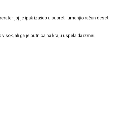
perater joj je ipak izašao u susret i umanjio račun deset
 visok, ali ga je putnica na kraju uspela da izmiri.
24 °C
Loznica