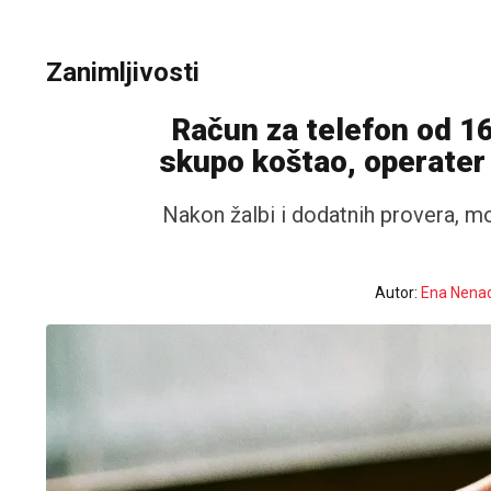
Zanimljivosti
Račun za telefon od 1
skupo koštao, operater na
Nakon žalbi i dodatnih provera, mob
Autor:
Ena Nenad