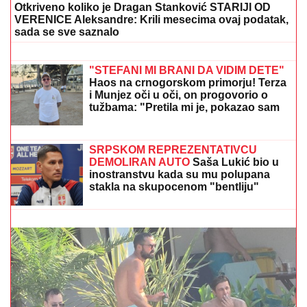
Otkriveno koliko je Dragan Stanković STARIJI OD
VERENICE Aleksandre: Krili mesecima ovaj podatak,
sada se sve saznalo
VELIKA ČISTKA ZELENSKOG:
Pale
smene ambasadora - trojica su iz
našeg komšiluka
"STEFANI MI BRANI DA VIDIM DETE"
Haos na crnogorskom primorju! Terza
i Munjez oči u oči, on progovorio o
tužbama: "Pretila mi je, pokazao sam
joj dokaze" (VIDEO)