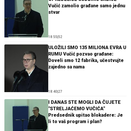
Vučić zamolio građane samo jednu
stvar
18:55
|
52
ULOŽILI SMO 135 MILIONA EVRA U
RUMU Vučić pozvao građane:
Doveli smo 12 fabrika, učestvujte
zajedno sa nama
18:40
|
27
I DANAS STE MOGLI DA ČUJETE
"STRELJAĆEMO VUČIĆA"
Predsednik upitao blokadere: Je
li to vaš program i plan?