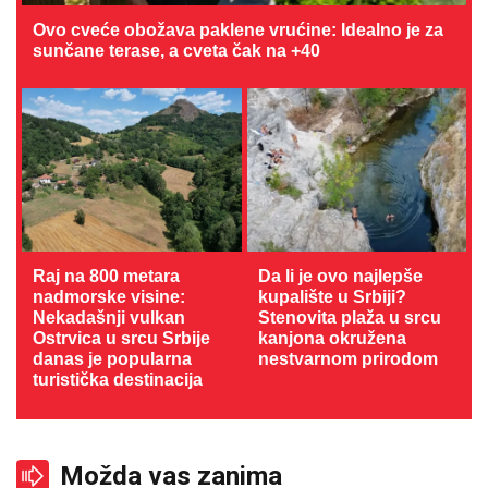
Ovo cveće obožava paklene vrućine: Idealno je za
sunčane terase, a cveta čak na +40
Raj na 800 metara
Da li je ovo najlepše
nadmorske visine:
kupalište u Srbiji?
Nekadašnji vulkan
Stenovita plaža u srcu
Ostrvica u srcu Srbije
kanjona okružena
danas je popularna
nestvarnom prirodom
turistička destinacija
Možda vas zanima