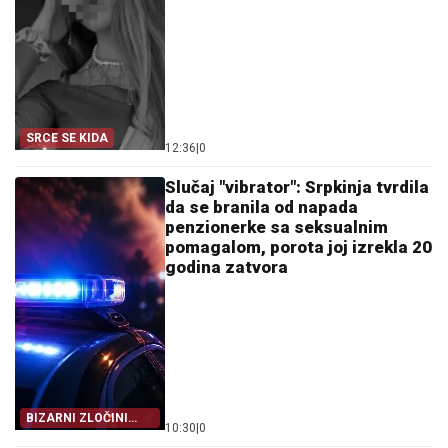
SRCE SE KIDA
12:36
|
0
Slučaj "vibrator": Srpkinja tvrdila
da se branila od napada
penzionerke sa seksualnim
pomagalom, porota joj izrekla 20
godina zatvora
BIZARNI ZLOČINI
10:30
|
0
KOJI SU ŠOKIRALI
EVROPU