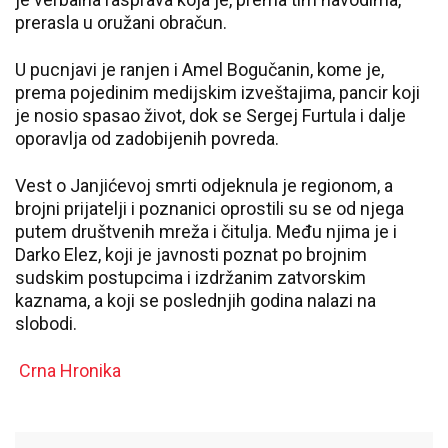
prerasla u oružani obračun.
U pucnjavi je ranjen i Amel Bogučanin, kome je,
prema pojedinim medijskim izveštajima, pancir koji
je nosio spasao život, dok se Sergej Furtula i dalje
oporavlja od zadobijenih povreda.
Vest o Janjićevoj smrti odjeknula je regionom, a
brojni prijatelji i poznanici oprostili su se od njega
putem društvenih mreža i čitulja. Među njima je i
Darko Elez, koji je javnosti poznat po brojnim
sudskim postupcima i izdržanim zatvorskim
kaznama, a koji se poslednjih godina nalazi na
slobodi.
Crna Hronika