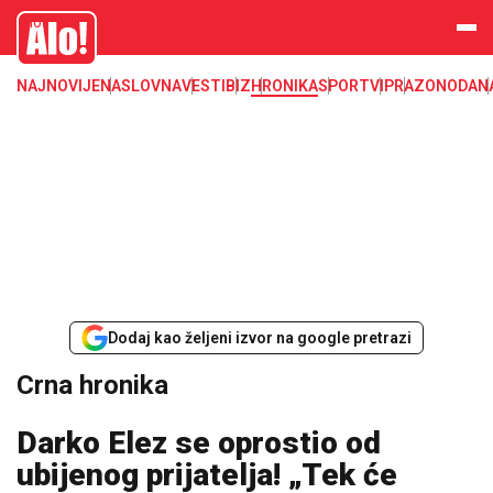
Crna hronika, smrt, ubistvo, likvidacija, krađa, pljačka, hapšenje, policija,
Alo
poginuli, zaplena, carina
NAJNOVIJE
NASLOVNA
VESTI
BIZ
HRONIKA
SPORT
VIP
RAZONODA
N
Dodaj kao željeni izvor na google pretrazi
Crna hronika
Darko Elez se oprostio od
ubijenog prijatelja! „Tek će