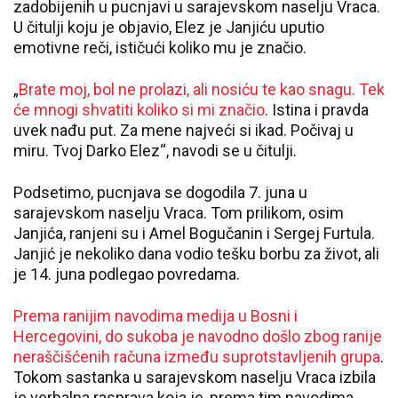
zadobijenih u pucnjavi u sarajevskom naselju Vraca.
U čitulji koju je objavio, Elez je Janjiću uputio
emotivne reči, ističući koliko mu je značio.
„
Brate moj, bol ne prolazi, ali nosiću te kao snagu. Tek
će mnogi shvatiti koliko si mi značio
. Istina i pravda
uvek nađu put. Za mene najveći si ikad. Počivaj u
miru. Tvoj Darko Elez“, navodi se u čitulji.
Podsetimo, pucnjava se dogodila 7. juna u
sarajevskom naselju Vraca. Tom prilikom, osim
Janjića, ranjeni su i Amel Bogučanin i Sergej Furtula.
Janjić je nekoliko dana vodio tešku borbu za život, ali
je 14. juna podlegao povredama.
Prema ranijim navodima medija u Bosni i
Hercegovini, do sukoba je navodno došlo zbog ranije
neraščišćenih računa između suprotstavljenih grupa
.
Tokom sastanka u sarajevskom naselju Vraca izbila
je verbalna rasprava koja je, prema tim navodima,