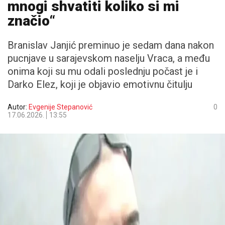
mnogi shvatiti koliko si mi
značio“
Branislav Janjić preminuo je sedam dana nakon
pucnjave u sarajevskom naselju Vraca, a među
onima koji su mu odali poslednju počast je i
Darko Elez, koji je objavio emotivnu čitulju
Autor:
Evgenije Stepanović
0
17.06.2026.
13:55