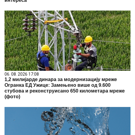
интереса
06. 08. 2026 17:08
1,2 милијарде динара за модернизацију мреже
Огранка ЕД Ужице: Замењено више од 9.600
стубова и реконструисано 650 километара мреже
(фото)