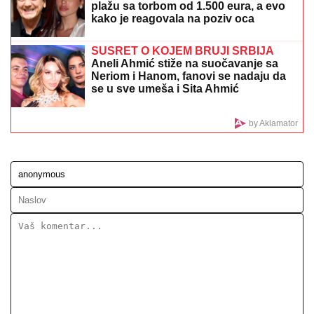
SNIMAO DECU TELEFONOM U TURISTIČKOM
OBJEKTU:
Uhapšen Italijan u Istri
OVO JE TRAGIČNA PRIČA KOJA SE
KRIJE IZA PESME "IVANOVA
KORITA"
Merima Njegomir tražila
IZMENU teksta: "Ti stihovi su
naknadno dopisani"
"IMAM NAJLEPŠU I NAJBOLJU
MAJKU"
Elma Sinanović danas slavi
rođendan, niko ne veruje da je
napunila ovoliko godina, ćerka joj se
obratila emotivnim rečima