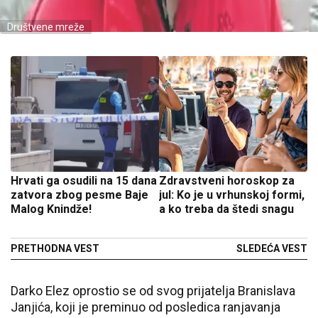
Društvene mreže
Hrvati ga osudili na 15 dana
Zdravstveni horoskop za
zatvora zbog pesme Baje
jul: Ko je u vrhunskoj formi,
Malog Knindže!
a ko treba da štedi snagu
PRETHODNA VEST
SLEDEĆA VEST
Darko Elez oprostio se od svog prijatelja Branislava
Janjića, koji je preminuo od posledica ranjavanja