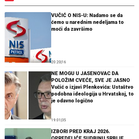
VUČIĆ O NIS-U: Nadamo se da
ćemo u narednim nedeljama to
moći da završimo
20:20
|
16
NE MOGU U JASENOVAC DA
POLOŽIM CVEĆE, SVE JE JASNO
Vučić o izjavi Plenkovića: Ustaštvo
podobna ideologija u Hrvatskoj, to
je odavno logično
19:01
|
35
IZBORI PRED KRAJ 2026.
OPREDELIĆE SUDBINU SRBIJE