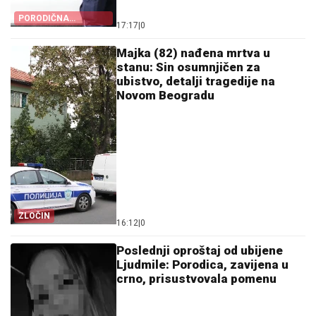
PORODIČNA
17:17
|
0
TRAGEDIJA
Majka (82) nađena mrtva u
stanu: Sin osumnjičen za
ubistvo, detalji tragedije na
Novom Beogradu
ZLOČIN
16:12
|
0
Poslednji oproštaj od ubijene
Ljudmile: Porodica, zavijena u
crno, prisustvovala pomenu