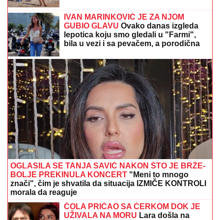
Bila je na usluzi pacijentima i komšijama! Tuga - Ovo
je doktorka kojoj je sin presudio (FOTO)
Mala Barbara konačno će biti sa ocem!
Pomirili se Milica i Terza
"Delije" u transu: Zvezdin duo u vrhu
Evrope, biće još bolji, svi ih se već
plaše!