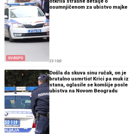
otkrila strašne detalje o
osumnjičenom za ubistvo majke
SVIREPO
23:10
|
0
Došla da skuva sinu ručak, on je
brutalno usmrtio! Krici pa muk iz
stana, oglasile se komšije posle
ubistva na Novom Beogradu