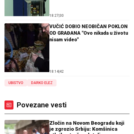
18:27
|
30
VUČIĆ DOBIO NEOBIČAN POKLON
OD GRAĐANA "Ovo nikada u životu
nisam video"
18:14
|
42
UBISTVO
DARKO ELEZ
Povezane vesti
Zločin na Novom Beogradu koji
je zgrozio Srbiju: Komšinica