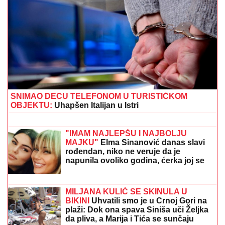
(PAPARACO) MIODRAG RADONJIĆ SE SKROZ
OPUSTIO NA BAZENU
Pijucka alkohol, telefonira iz
vode, a društvo mu pravi KOLEGA (VIDEO)
SIN MILENE KAČAVENDE JE PRAVI
LEPOTAN
Uslikala ga u abzenu,
abBivša učesnica "Elite" otkrila i
čimese bave njeni naslednici - ovo je
prava ISTINA
"UZNEMIREN SAM, BRAT MI JE
OKRUŽEN POŽARIMA"
Darko
Tanasijević očajan zbog loše situacije
u Deliblatskoj peščari: "SVI SU
EVAKUISANI", otkrio koje informacije
ima