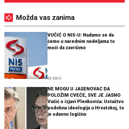
Možda vas zanima
VUČIĆ O NIS-U: Nadamo se da
ćemo u narednim nedeljama to
moći da završimo
20:20
|
16
NE MOGU U JASENOVAC DA
POLOŽIM CVEĆE, SVE JE JASNO
Vučić o izjavi Plenkovića: Ustaštvo
podobna ideologija u Hrvatskoj, to
je odavno logično