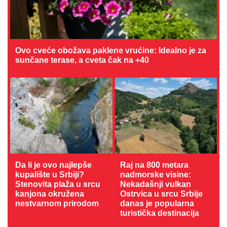
Ovo cveće obožava paklene vrućine: Idealno je za
sunčane terase, a cveta čak na +40
Da li je ovo najlepše
Raj na 800 metara
kupalište u Srbiji?
nadmorske visine:
Stenovita plaža u srcu
Nekadašnji vulkan
kanjona okružena
Ostrvica u srcu Srbije
nestvarnom prirodom
danas je popularna
turistička destinacija