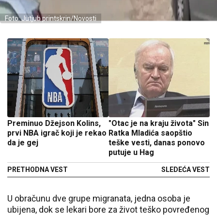
Foto: Jutjub printskrin/Novosti
Preminuo Džejson Kolins,
"Otac je na kraju života" Sin
prvi NBA igrač koji je rekao
Ratka Mladića saopštio
da je gej
teške vesti, danas ponovo
putuje u Hag
PRETHODNA VEST
SLEDEĆA VEST
U obračunu dve grupe migranata, jedna osoba je
ubijena, dok se lekari bore za život teško povređenog