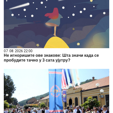
07. 08. 2026 22:00
Не игноришите ове знакове: Шта значи када се
пробудите тачно у 3 сата ујутру?