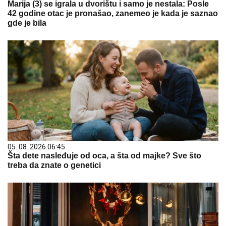
Marija (3) se igrala u dvorištu i samo je nestala: Posle
42 godine otac je pronašao, zanemeo je kada je saznao
gde je bila
05. 08. 2026 06:45
Šta dete nasleđuje od oca, a šta od majke? Sve što
treba da znate o genetici