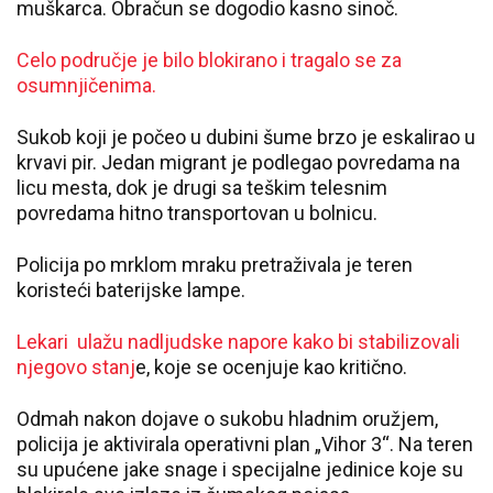
muškarca. Obračun se dogodio kasno sinoč.
Celo područje je bilo blokirano i tragalo se za
osumnjičenima.
Sukob koji je počeo u dubini šume brzo je eskalirao u
krvavi pir. Jedan migrant je podlegao povredama na
licu mesta, dok je drugi sa teškim telesnim
povredama hitno transportovan u bolnicu.
Policija po mrklom mraku pretraživala je teren
koristeći baterijske lampe.
Lekari
ulažu nadljudske napore kako bi stabilizovali
njegovo stanj
e, koje se ocenjuje kao kritično.
Odmah nakon dojave o sukobu hladnim oružjem,
policija je aktivirala operativni plan „Vihor 3“. Na teren
su upućene jake snage i specijalne jedinice koje su