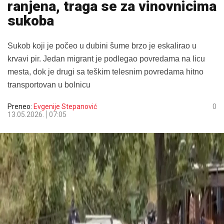
ranjena, traga se za vinovnicima
sukoba
Sukob koji je počeo u dubini šume brzo je eskalirao u
krvavi pir. Jedan migrant je podlegao povredama na licu
mesta, dok je drugi sa teškim telesnim povredama hitno
transportovan u bolnicu
Preneo:
Evgenije Stepanović
0
13.05.2026.
07:05