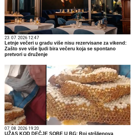
23. 07. 2026 12:47
Letnje večeri u gradu više nisu rezervisane za vikend:
Zašto sve više ljudi bira večeru koja se spontano
pretvori u druženje
07. 08. 2026 19:20
UŽAS KOD DEČJE SOBE U BG: Roj stršljenova