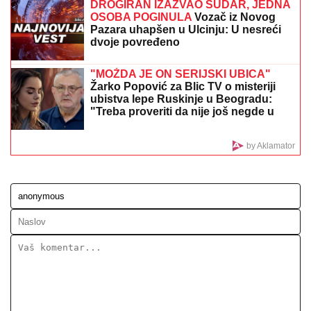
KRATAK ŠORTS OTKRIO CELU BUTINU:
Milena
Popović dala sebi oduška u bašti restorana, SVI
POLETELI DA KOMENTARIŠU! (FOTO)
"ZAŠTO JA OTVARAM GRANICE SA
EVROPLjANIMA? ODGOVOR JE
PROST" Lukašenko majstorski
odgovorio kako "kupuje" građane EU
POLICIJA STIGLA U TRŽNI CENTAR
ZBOG SUPRUGE SERGEJA
TRIFUNOVIĆA
Saznajemo:
Obezbeđenje hitno reagovalo zbog
SUMNJE NA KRAĐU, pa joj pisali
krivičnu prijavu