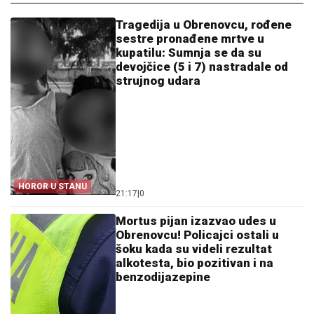
Tragedija u Obrenovcu, rođene
sestre pronađene mrtve u
kupatilu: Sumnja se da su
devojčice (5 i 7) nastradale od
strujnog udara
HOROR U STANU
21:17
|
0
Mortus pijan izazvao udes u
Obrenovcu! Policajci ostali u
šoku kada su videli rezultat
alkotesta, bio pozitivan i na
benzodijazepine