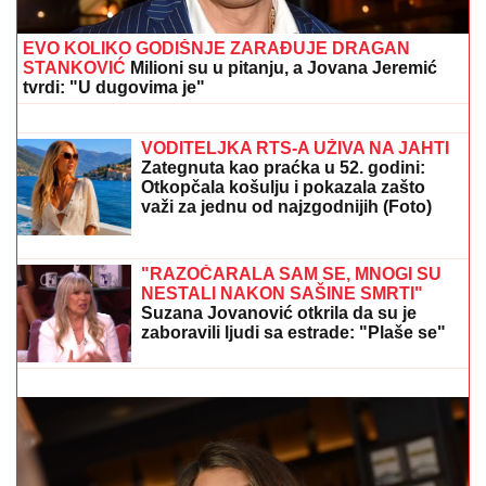
EVO KOLIKO GODIŠNJE ZARAĐUJE DRAGAN
STANKOVIĆ
Milioni su u pitanju, a Jovana Jeremić
tvrdi: "U dugovima je"
GRAĐANI, BUDITE NA OPREZU!
RHMZ
izdao važna upozorenja za sve
VODITELJKA RTS-A UŽIVA NA JAHTI
Zategnuta kao praćka u 52. godini:
Otkopčala košulju i pokazala zašto
važi za jednu od najzgodnijih (Foto)