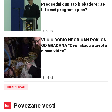
Predsednik upitao blokadere: Je
li to vaš program i plan?
18:27
|
30
VUČIĆ DOBIO NEOBIČAN POKLON
OD GRAĐANA "Ovo nikada u životu
nisam video"
18:14
|
42
OBRENOVAC
Povezane vesti