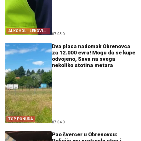
ALKOHOL I LEKOVI
07:05
|
0
ZA VOLANOM
Dva placa nadomak Obrenovca
za 12.000 evra! Mogu da se kupe
odvojeno, Sava na svega
nekoliko stotina metara
TOP PONUDA
07:04
|
0
Pao švercer u Obrenovcu:
Policija mu pretresla stan i