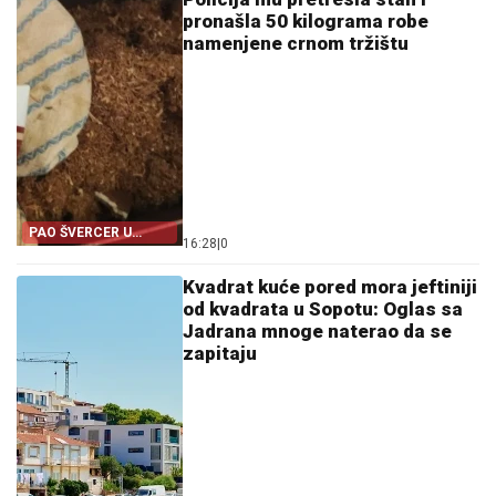
pronašla 50 kilograma robe
namenjene crnom tržištu
PAO ŠVERCER U
16:28
|
0
OBRENOVCU
Kvadrat kuće pored mora jeftiniji
od kvadrata u Sopotu: Oglas sa
Jadrana mnoge naterao da se
zapitaju