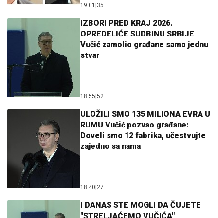
19:01
|
35
IZBORI PRED KRAJ 2026.
OPREDELIĆE SUDBINU SRBIJE
Vučić zamolio građane samo jednu
stvar
18:55
|
52
ULOŽILI SMO 135 MILIONA EVRA U
RUMU Vučić pozvao građane:
Doveli smo 12 fabrika, učestvujte
zajedno sa nama
18:40
|
27
I DANAS STE MOGLI DA ČUJETE
"STRELJAĆEMO VUČIĆA"