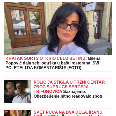
(FOTO) NALAZI SE DALEKO OD BEOGRADA
Prva
objava Jelene Radanović nakon što joj je Ana Nikolić
pretila zbog Raleta - poslala joj jezive poruke
DRAMA U OVČARSKO-KABLARSKOJ
KLISURI
Kolima sleteo sa puta
direktno u jezero, u toku izvlačenje
vozila (FOTO)
"PLAŠIM SE SMRTI"
Pevačica (73) u
panici nakon smrti kolega: "Velika sam
kukavica, mužu ne smem ni da
pomenem kupovinu grobnice"