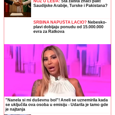
OVAJ FAKULTET JE ZAVRŠILA SARA JO
Sada uživa
na putovanjima sa Aleksejem Bjelogrlićem, a nekada
se školovala i u Italiji - OVO joj je bio problem
Najvažnije sa transfer pijace: Siti odbio
ponudu, Arsenal sprema bombu, Real
završio posao?
DOKTORI OBJASNILI:
Evo zašto ne
treba spavati bez jastuka