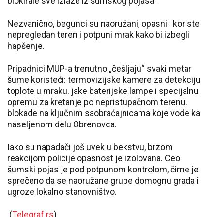
blokirale sve izlaze iz šumskog pojasa.
Nezvanično, begunci su naoružani, opasni i koriste
nepregledan teren i potpuni mrak kako bi izbegli
hapšenje.
Pripadnici MUP-a trenutno „češljaju“ svaki metar
šume koristeći: termovizijske kamere za detekciju
toplote u mraku. jake baterijske lampe i specijalnu
opremu za kretanje po nepristupačnom terenu.
blokade na ključnim saobraćajnicama koje vode ka
naseljenom delu Obrenovca.
Iako su napadači još uvek u bekstvu, brzom
reakcijom policije opasnost je izolovana. Ceo
šumski pojas je pod potpunom kontrolom, čime je
sprečeno da se naoružane grupe domognu grada i
ugroze lokalno stanovništvo.
(
Telegraf.rs
)