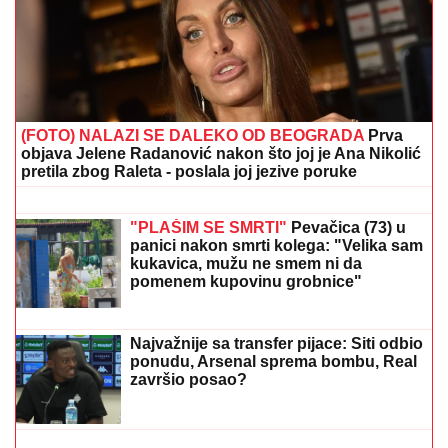
TEŠKA NESREĆA KOD RUME
Auto udario u bicikl,
stradao muškarac
"RAZOČARALA SAM SE, MNOGI SU
NESTALI NAKON SAŠINE SMRTI"
Suzana Jovanović otkrila da su je
zaboravili ljudi sa estrade: "Plaše se"
"ZLO ĆE SE PRETVARATI DA JE
DOBRO"
Dea Đurđević iznenadila
objavom, voditeljka podelila savet:
"Kad god vidiš zlo, veruj da je zlo"