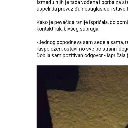
Između njih je tada vođena i borba za st
uspeli da prevaziđu nesuglasice i stave 
Kako je pevačica ranije ispričala, do pomi
kontaktirala bivšeg supruga.
-Jednog popodneva sam sedela sama, razm
raspoložen, ostavimo sve po strani i dog
Dobila sam pozitivan odgovor - ispričala 