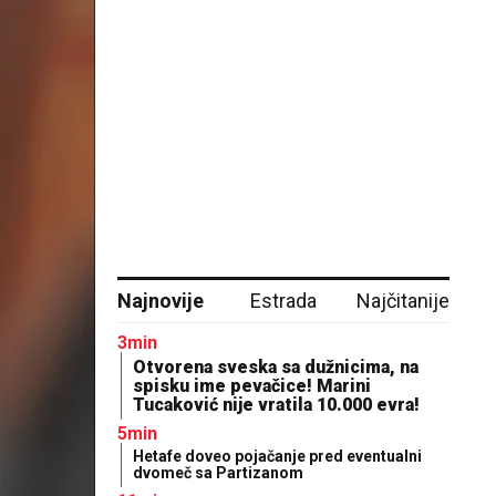
Najnovije
Estrada
Najčitanije
3min
Otvorena sveska sa dužnicima, na
spisku ime pevačice! Marini
Tucaković nije vratila 10.000 evra!
5min
Hetafe doveo pojačanje pred eventualni
dvomeč sa Partizanom