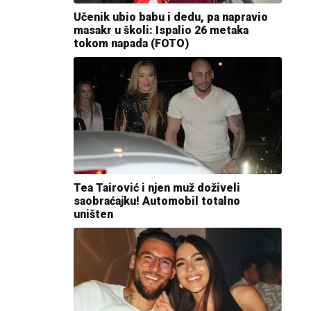
Učenik ubio babu i dedu, pa napravio
masakr u školi: Ispalio 26 metaka
tokom napada (FOTO)
Tea Tairović i njen muž doživeli
saobraćajku! Automobil totalno
uništen