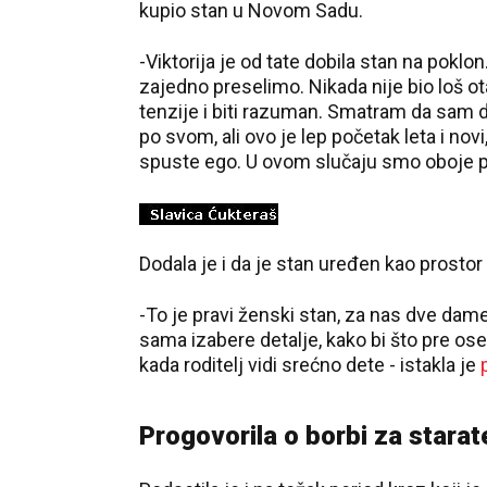
kupio stan u Novom Sadu.
-Viktorija je od tate dobila stan na poklon
zajedno preselimo. Nikada nije bio loš o
tenzije i biti razuman. Smatram da sam d
po svom, ali ovo je lep početak leta i nov
spuste ego. U ovom slučaju smo oboje pos
Dodala je i da je stan uređen kao prostor
-To je pravi ženski stan, za nas dve dame
sama izabere detalje, kako bi što pre ose
kada roditelj vidi srećno dete - istakla je
Progovorila o borbi za starat