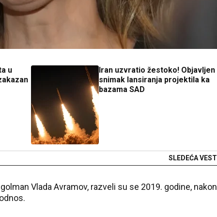
ta u
Iran uzvratio žestoko! Objavljen
 zakazan
snimak lansiranja projektila ka
bazama SAD
SLEDEĆA VEST
, golman Vlada Avramov, razveli su se 2019. godine, nakon
 odnos.