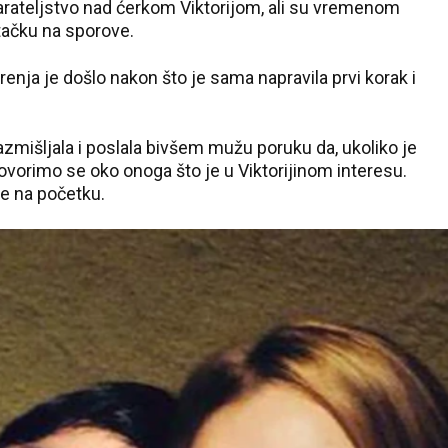
arateljstvo nad ćerkom Viktorijom, ali su vremenom
tačku na sporove.
renja je došlo nakon što je sama napravila prvi korak i
išljala i poslala bivšem mužu poruku da, ukoliko je
ovorimo se oko onoga što je u Viktorijinom interesu.
je na početku.