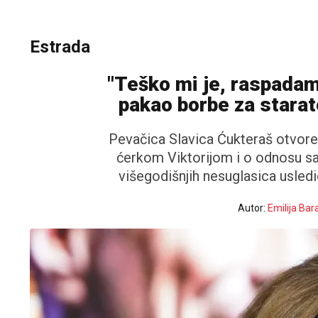
Estrada
"Teško mi je, raspadam
pakao borbe za starat
Pevačica Slavica Ćukteraš otvoren
ćerkom Viktorijom i o odnosu 
višegodišnjih nesuglasica usledi
Autor:
Emilija Bar