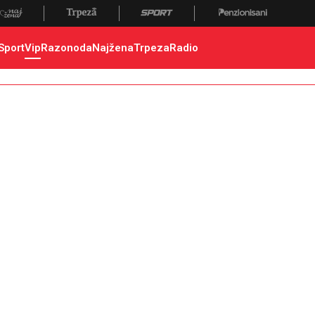
Sport
Vip
Razonoda
Najžena
Trpeza
Radio