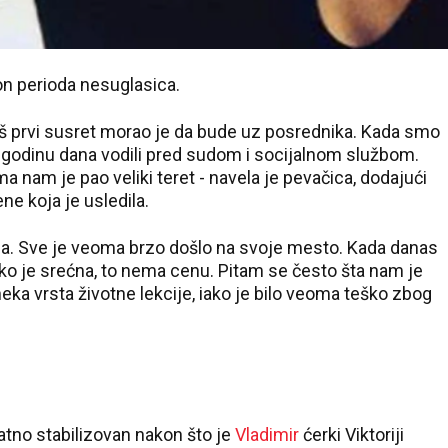
kon perioda nesuglasica.
š prvi susret morao je da bude uz posrednika. Kada smo
mo godinu dana vodili pred sudom i socijalnom službom.
 nam je pao veliki teret - navela je pevačica, dodajući
ne koja je usledila.
da. Sve je veoma brzo došlo na svoje mesto. Kada danas
ko je srećna, to nema cenu. Pitam se često šta nam je
eka vrsta životne lekcije, iako je bilo veoma teško zbog
datno stabilizovan nakon što je
Vladimir
ćerki Viktoriji