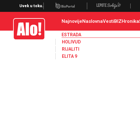
Estrada, poznati, VIP
Uvek u toku.
Najnovije
Naslovna
Vesti
BIZ
Hronika
Alo
ESTRADA
HOLIVUD
RIJALITI
ELITA 9