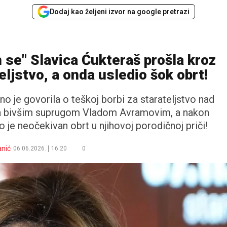
Dodaj kao željeni izvor na google pretrazi
 se" Slavica Ćukteraš prošla kroz
eljstvo, a onda usledio šok obrt!
o je govorila o teškoj borbi za starateljstvo nad
sa bivšim suprugom Vladom Avramovim, a nakon
o je neočekivan obrt u njihovoj porodičnoj priči!
anić
06.06.2026.
16:20
0