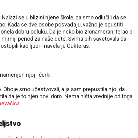
. Nalazi se u blizini njene škole, pa smo odlučili da se
tac. Kada se dve osobe posvađaju, važno je spustiti
onela dobru odluku. Da je neko bio zlonameran, terao bi
i, mirniji period za naše dete. Svima bih savetovala da
tupili kao ljudi - navela je Ćukteraš.
 namenjen njoj i ćerki.
. Oboje smo učestvovali, a ja sam prepustila njoj da
tila da je to njen novi dom. Nema ništa vrednije od toga
pevačica
.
eljstvo