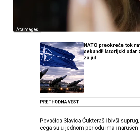
Ataimages
NATO preokreće tok ra
sekundi! Istorijski udar
za jul
PRETHODNA VEST
Pevačica Slavica Ćukteraš i bivši suprug
čega su u jednom periodu imali narušen