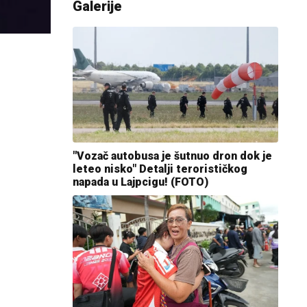
Galerije
"Vozač autobusa je šutnuo dron dok je
leteo nisko" Detalji terorističkog
napada u Lajpcigu! (FOTO)