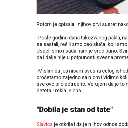
Potom je opisala i njihov prvi susret na
-Posle godinu dana takozvanog pakla, na
se sastali, rešili smo ceo slučaj koji s
Uspeli smo i sada nam je srce puno. Svima
da i dalje nije u potpunosti svesna prome
-Mislim da još nisam svesna celog isho
prošetamo zajedno sa njom i vidimo koli
sve ovo bilo potrebno. Verujem da je to n
deteta - rekla je ona.
"Dobila je stan od tate"
Slavica
je otkrila i da je njihov odnos do