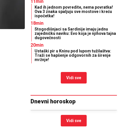
11min
Kad ih jednom povredite, nema povratka!
Ova 3 znaka spaljuju sve mostove i kreću
ispočetka!
18min
Stogodišnjaci sa Sardinije imaju jednu
zajedničku naviku: Evo koja je njihova tajna
dugovečnosti
20min
Ustaški pir u Kninu pod lupom tužilaštva:
Traži se hapšenje odgovornih za širenje
mržnje!
Vidi sve
Dnevni horoskop
Vidi sve