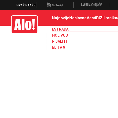
Estrada, poznati, VIP
Uvek u toku.
Najnovije
Naslovna
Vesti
BIZ
Hronika
Alo
ESTRADA
HOLIVUD
RIJALITI
ELITA 9