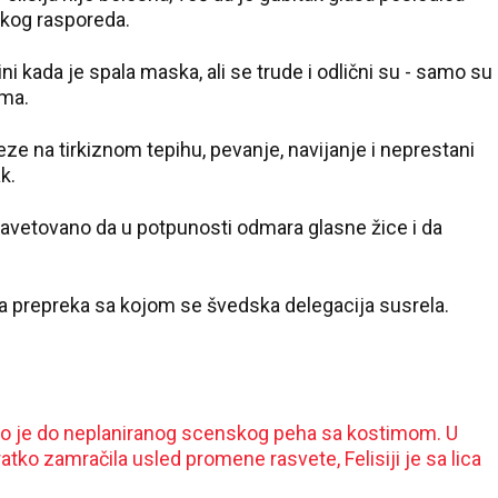
kog rasporeda.
ini kada je spala maska, ali se trude i odlični su - samo su
ama.
ze na tirkiznom tepihu, pevanje, navijanje i neprestani
k.
 savetovano da u potpunosti odmara glasne žice i da
a prepreka sa kojom se švedska delegacija susrela.
o je do neplaniranog scenskog peha sa kostimom. U
tko zamračila usled promene rasvete, Felisiji je sa lica