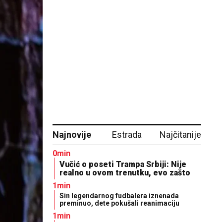
Najnovije
Estrada
Najčitanije
0min
Vučić o poseti Trampa Srbiji: Nije
realno u ovom trenutku, evo zašto
1min
Sin legendarnog fudbalera iznenada
preminuo, dete pokušali reanimaciju
1min