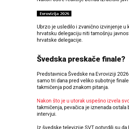
Ubrzo je usledilo i zvanično izvinjenje u
hrvatsku delegaciju niti tamošnju javnost,
hrvatske delegacije.
Švedska preskače finale?
Predstavnica Švedske na Evroviziji 2026
samo tri dana pred veliko subotnje final
takmičenja pod znakom pitanja.
Nakon što je u utorak uspešno izvela s
takmičenja, pevačica je iznenada ostala 
intervjui.
Iz švedske televizije SVT potvrdili su da 