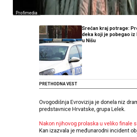
Profimedia
Srećan kraj potrage: P
deka koji je pobegao iz
u Nišu
PRETHODNA VEST
Ovogodišnja Evrovizija je donela niz dra
predstavnice Hrvatske, grupa Lelek.
Nakon njihovog prolaska u veliko final
Kan izazvala je međunarodni incident ob