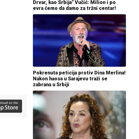
Drvar, kao Srbija" Vučić: Milion i po
evra ćemo da damo za tržni centar!
Pokrenuta peticija protiv Dina Merlina!
Nakon haosa u Sarajevu traži se
zabrana u Srbiji