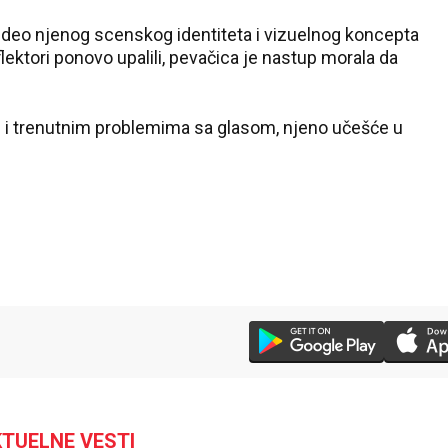
i deo njenog scenskog identiteta i vizuelnog koncepta
eflektori ponovo upalili, pevačica je nastup morala da
 i trenutnim problemima sa glasom, njeno učešće u
TUELNE VESTI