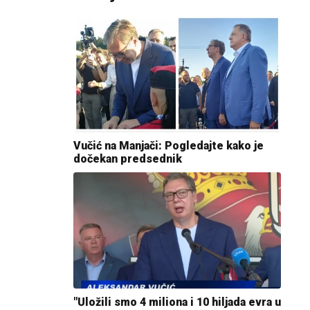
Vučić na Manjači: Pogledajte kako je
dočekan predsednik
"Uložili smo 4 miliona i 10 hiljada evra u