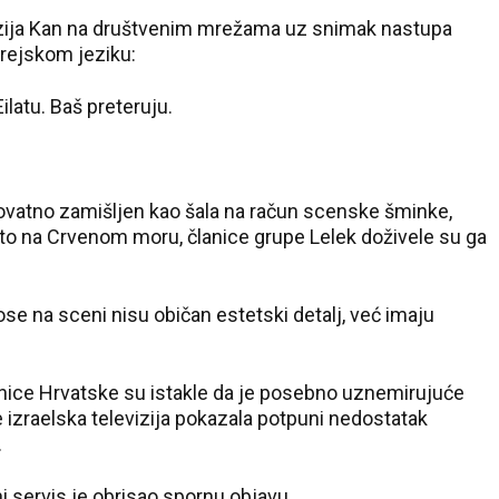
evizija Kan na društvenim mrežama uz snimak nastupa
rejskom jeziku:
ilatu. Baš preteruju.
rovatno zamišljen kao šala na račun scenske šminke,
sto na Crvenom moru, članice grupe Lelek doživele su ga
ose na sceni nisu običan estetski detalj, već imaju
vnice Hrvatske su istakle da je posebno uznemirujuće
e izraelska televizija pokazala potpuni nedostatak
.
i servis je obrisao spornu objavu.