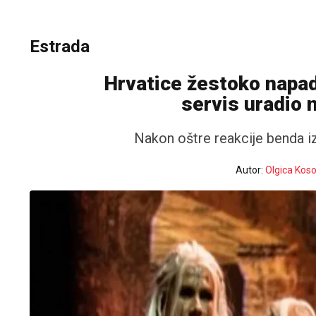
Estrada
Hrvatice žestoko napadn
servis uradio 
Nakon oštre reakcije benda izr
Autor:
Olgica Kos