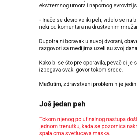
ekstremnog umora i napornog evrovizijs
- Inače se desio veliki peh, videlo se na b
neki od komentara na društvenim mrež
Dugotrajni boravak u suvoj dvorani, obave
razgovori sa medijima uzeli su svoj dana
Kako bi se što pre oporavila, pevačici je
izbegava svaki govor tokom srede.
Međutim, zdravstveni problem nije jedin
Još jedan peh
Tokom njenog polufinalnog nastupa došl
jednom trenutku, kada se pozornica nakra
spala crna svetlucava maska.