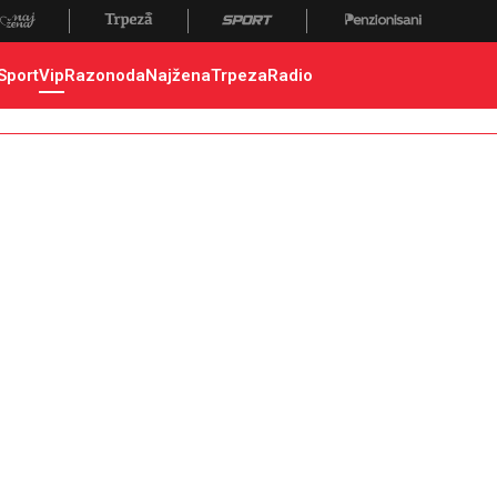
Sport
Vip
Razonoda
Najžena
Trpeza
Radio