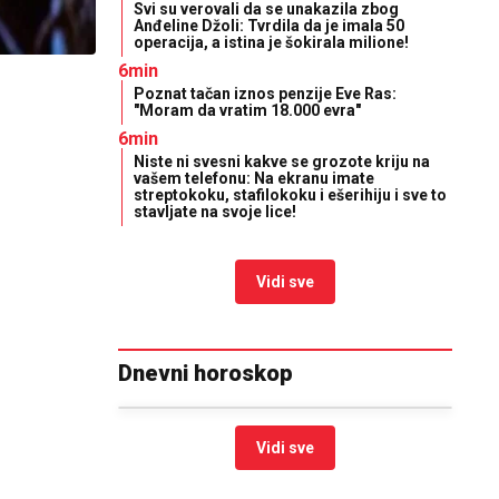
Svi su verovali da se unakazila zbog
Anđeline Džoli: Tvrdila da je imala 50
operacija, a istina je šokirala milione!
6min
Poznat tačan iznos penzije Eve Ras:
"Moram da vratim 18.000 evra"
6min
Niste ni svesni kakve se grozote kriju na
vašem telefonu: Na ekranu imate
streptokoku, stafilokoku i ešerihiju i sve to
stavljate na svoje lice!
Vidi sve
Dnevni horoskop
Vidi sve