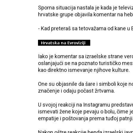
Sporna situacija nastala je kada je tel
hrvatske grupe objavila komentar na heb
- Kad preteraš sa tetovažama od kane u E
Iako je komentar sa izraelske strane ve
oslanjajući se na poznato turističko me
kao direktno ismevanje njihove kulture.
One su objasnile da šare i simboli koje n
značenje i odaju počast žrtvama.
U svojoj reakciji na Instagramu predsta
ismevati žene koje pevaju o bolu, čime j
empatije i poštovanja prema tuđoj patnji
Nakon oštre reakcije benda izraelski javn