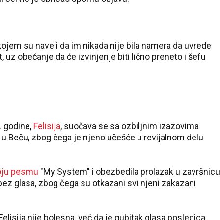
 kojem su naveli da im nikada nije bila namera da uvrede
 uz obećanje da će izvinjenje biti lično preneto i šefu
. godine,
Felisija
, suočava se sa ozbiljnim izazovima
e u Beču, zbog čega je njeno učešće u revijalnom delu
38 °C
Loznica
voju pesmu
"My System" i obezbedila prolazak u završnicu
bez glasa, zbog čega su otkazani svi njeni zakazani
Felisija nije bolesna, već da je gubitak glasa posledica