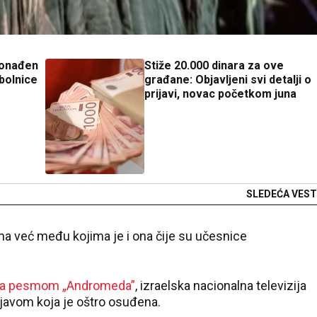
ronađen
Stiže 20.000 dinara za ove
 bolnice
građane: Objavljeni svi detalji o
prijavi, novac početkom juna
SLEDEĆA VEST
ma već među kojima je i ona čije su učesnice
e sa pesmom „Andromeda”
, izraelska nacionalna televizija
javom koja je oštro osuđena.