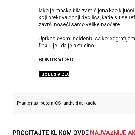
Iako je maska bila zamišljena kao ključn
koji prekriva donji deo lica, kada su se r
završi noseći samo velike naočare.
Uprkos ovom incidentu sa koreografijom
finalu je i dalje aktuelno.
BONUS VIDEO:
Pratite nas i putem iOS i android aplikacije
PROČITAJTE KLIKOM OVDE
NAJVAŽNIJE AK