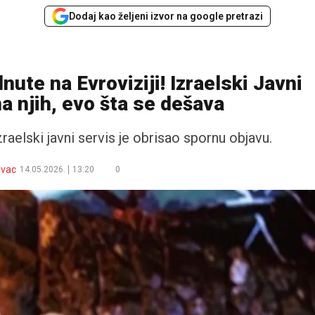
Dodaj kao željeni izvor na google pretrazi
ute na Evroviziji! Izraelski Javni
na njih, evo šta se dešava
aelski javni servis je obrisao spornu objavu.
ovac
14.05.2026.
13:20
0