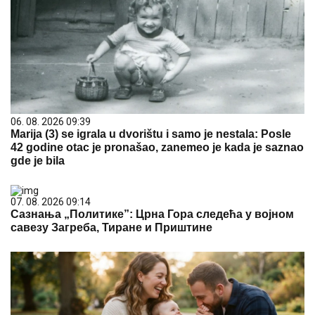
06. 08. 2026 09:39
Marija (3) se igrala u dvorištu i samo je nestala: Posle
42 godine otac je pronašao, zanemeo je kada je saznao
gde je bila
07. 08. 2026 09:14
Сазнања „Политике”: Црна Гора следећа у војном
савезу Загреба, Тиране и Приштине