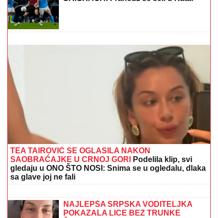
"ZLO ĆE SE PRETVARATI DA JE DOBRO"
Dea
Đurđević iznenadila objavom, voditeljka podelila
savet: "Kad god vidiš zlo, veruj da je zlo"
ŽENA MARKA JANKETIĆA U
KUPAĆEM!
Glumac objavio slike sa
letovanja, razmenjuju nežnosti na
plaži: On bez majice, pokazao koliko je
posvećen otac
TEŠKA NESREĆA NA
MAGISTRALNOM PUTU!
Saobraćaj
potpuno obustavljen, IMA
POVREĐENIH: Policija vrši uviđaj kod
Stoca