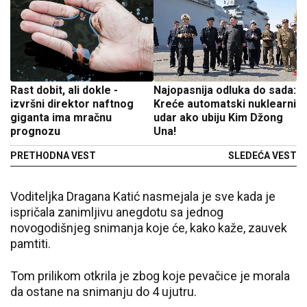
Rast dobit, ali dokle -
Najopasnija odluka do sada:
izvršni direktor naftnog
Kreće automatski nuklearni
giganta ima mračnu
udar ako ubiju Kim Džong
prognozu
Una!
PRETHODNA VEST
SLEDEĆA VEST
Voditeljka Dragana Katić nasmejala je sve kada je
ispričala zanimljivu anegdotu sa jednog
novogodišnjeg snimanja koje će, kako kaže, zauvek
pamtiti.
Tom prilikom otkrila je zbog koje pevačice je morala
da ostane na snimanju do 4 ujutru.