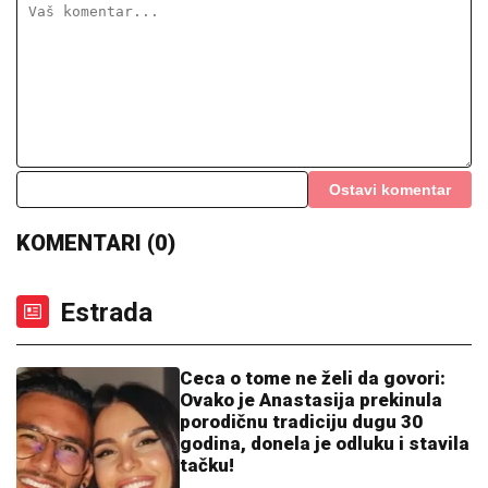
(FOTO) NALAZI SE DALEKO OD BEOGRADA
Prva
objava Jelene Radanović nakon što joj je Ana Nikolić
pretila zbog Raleta - poslala joj jezive poruke
"HITNO PODNOSIMO PRIJAVU ZA
KRIVIČNO DELO"
Oglasio se advokat
Jelene Radanović nakon jezivih pretnji
koje je dobila od Ane Nikolić: "To je
sramno"
U ovom gradu kreće spektakl!
Pogledajte o čemu je reč (VIDEO)