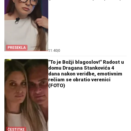
PRESEKLA
11:40
|
0
"To je Božji blagoslov!" Radost u
domu Dragana Stankovića 4
dana nakon veridbe, emotivnim
rečiam se obratio verenici
(FOTO)
ČESTITKE