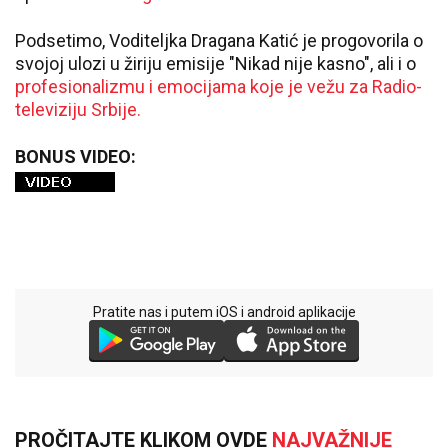
Podsetimo, Voditeljka Dragana Katić je progovorila o
svojoj ulozi u žiriju emisije "Nikad nije kasno", ali i o
profesionalizmu i emocijama koje je vežu za Radio-
televiziju Srbije.
BONUS VIDEO:
Pratite nas i putem iOS i android aplikacije
PROČITAJTE KLIKOM OVDE
NAJVAŽNIJE