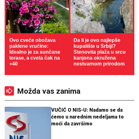
Ovo cveće obožava
Da li je ovo najlepše
paklene vrućine:
kupalište u Srbiji?
Idealno je za sunčane
Stenovita plaža u srcu
terase, a cveta čak na
kanjona okružena
+40
nestvarnom prirodom
Možda vas zanima
VUČIĆ O NIS-U: Nadamo se da
ćemo u narednim nedeljama to
moći da završimo