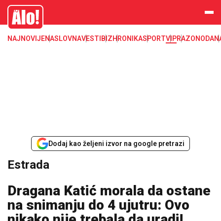
Estrada, poznati, VIP
Alo
NAJNOVIJE
NASLOVNA
VESTI
BIZ
HRONIKA
SPORT
VIP
RAZONODA
N
Dodaj kao željeni izvor na google pretrazi
Estrada
Dragana Katić morala da ostane
na snimanju do 4 ujutru: Ovo
nikako nije trebala da uradi!