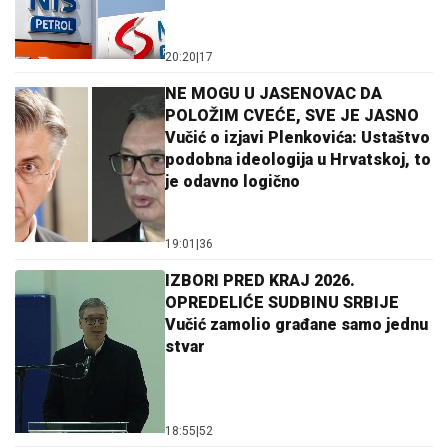
20:20
|
17
NE MOGU U JASENOVAC DA
POLOŽIM CVEĆE, SVE JE JASNO
Vučić o izjavi Plenkovića: Ustaštvo
podobna ideologija u Hrvatskoj, to
je odavno logično
19:01
|
36
IZBORI PRED KRAJ 2026.
OPREDELIĆE SUDBINU SRBIJE
Vučić zamolio građane samo jednu
stvar
18:55
|
52