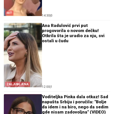
HIT
14:30
|
0
Ana Radulović prvi put
progovorila o novom dečku!
Otkrila šta je uradio za nju, svi
ostali u čudu
ZALJUBLJENA
12:00
|
1
Voditeljka Pinka dala otkaz! Sad
napušta Srbiju i poručila: "Bolje
da idem i na biro, nego da sedim
gde nisam zadovoljna" (VIDEO)