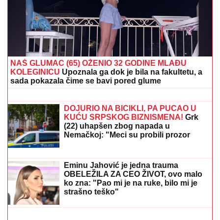
NAŠ GLUMAC (65) OŽENIO 32 GODINE MLAĐU
KOLEGINICU
Upoznala ga dok je bila na fakultetu, a
sada pokazala čime se bavi pored glume
STRAVIČNA NESREĆA KOD
JASENOVIKA!
Strahuje se da IMA
POVREĐENIH, sve vrvi od policije i
Hitne pomoći (FOTO, VIDEO)
DOJURIO NA BICIKLI, PA PUCAO U
KUĆU SRPSKOG BIZNISMENA!
Grk
(22) uhapšen zbog napada u
Nemačkoj: "Meci su probili prozor
spavaće sobe"