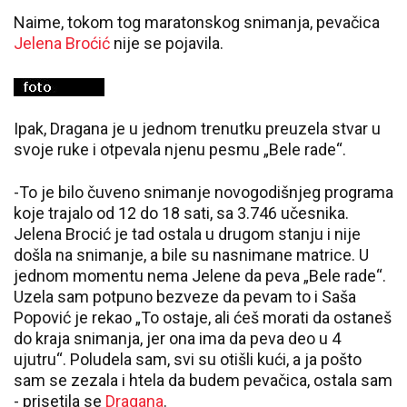
Naime, tokom tog maratonskog snimanja, pevačica
Jelena Broćić
nije se pojavila.
Ipak, Dragana je u jednom trenutku preuzela stvar u
svoje ruke i otpevala njenu pesmu „Bele rade“.
-To je bilo čuveno snimanje novogodišnjeg programa
koje trajalo od 12 do 18 sati, sa 3.746 učesnika.
Jelena Brocić je tad ostala u drugom stanju i nije
došla na snimanje, a bile su nasnimane matrice. U
jednom momentu nema Jelene da peva „Bele rade“.
Uzela sam potpuno bezveze da pevam to i Saša
Popović je rekao „To ostaje, ali ćeš morati da ostaneš
do kraja snimanja, jer ona ima da peva deo u 4
ujutru“. Poludela sam, svi su otišli kući, a ja pošto
sam se zezala i htela da budem pevačica, ostala sam
- prisetila se
Dragana
.