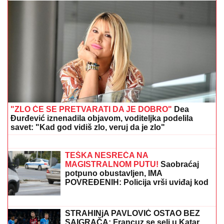
INSPEKCIJA UPALA NA IMANJE VLADIMIRA
TOMOVIĆA U BARU
Zatvorili mu objekat nakon što je
pokrenuo biznis, hitno se oglasio: "Imamo zabranu"
Eminu Jahović je jedna trauma
OBELEŽILA ZA CEO ŽIVOT, ovo malo
ko zna: "Pao mi je na ruke, bilo mi je
strašno teško"
(VIDEO) SPECIJALCI GA JURE PO
DVORIŠTU I IMANJU! U
Valjevu
uhapšen begunac za kojim je bila
raspisana potraga: Objavljen
dramatičan snimak akcije