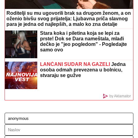
TEA TAIROVIĆ SE OGLASILA NAKON
SAOBRAĆAJKE U CRNOJ GORI
Podelila klip, svi
gledaju u ONO ŠTO NOSI: Snima se u ogledalu, dlaka
sa glave joj ne fali
Crni Bastijane, šta si izgubio! Ana
Ivanović ponovo usijala Instagram:
Izgleda kao milion dolara (FOTO)
NAJLEPŠA SRPSKA VODITELJKA
POKAZALA LICE BEZ TRUNKE
ŠMINKE
Marija Kilibarda zumira svaki
detalj, neće da ulepšava stvarnost:
"Tretman mi je preko potreban"
(FOTO)