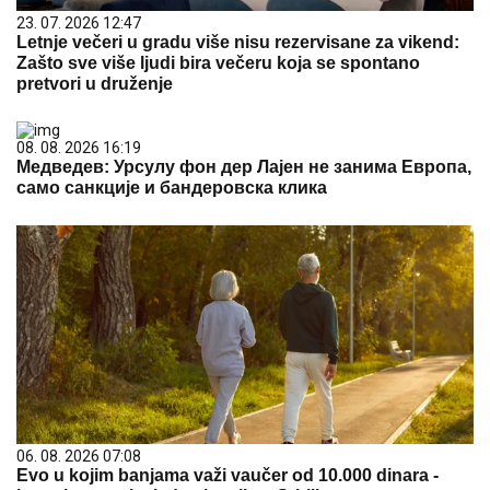
23. 07. 2026 12:47
Letnje večeri u gradu više nisu rezervisane za vikend:
Zašto sve više ljudi bira večeru koja se spontano
pretvori u druženje
08. 08. 2026 16:19
Медведев: Урсулу фон дер Лајен не занима Европа,
само санкције и бандеровска клика
06. 08. 2026 07:08
Evo u kojim banjama važi vaučer od 10.000 dinara -