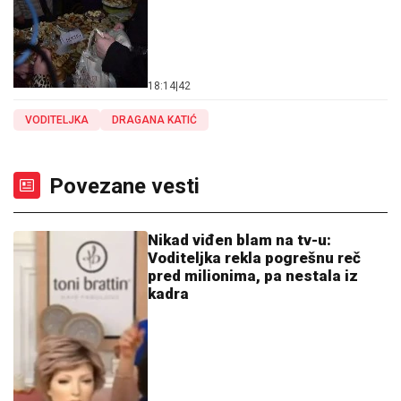
18:14
|
42
VODITELJKA
DRAGANA KATIĆ
Povezane vesti
Nikad viđen blam na tv-u:
Voditeljka rekla pogrešnu reč
pred milionima, pa nestala iz
kadra