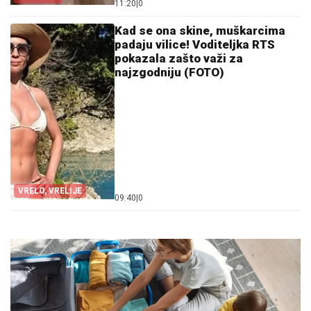
11:20
|
0
Kad se ona skine, muškarcima
padaju vilice! Voditeljka RTS
pokazala zašto važi za
najzgodniju (FOTO)
VRELO, VRELIJE
09:40
|
0