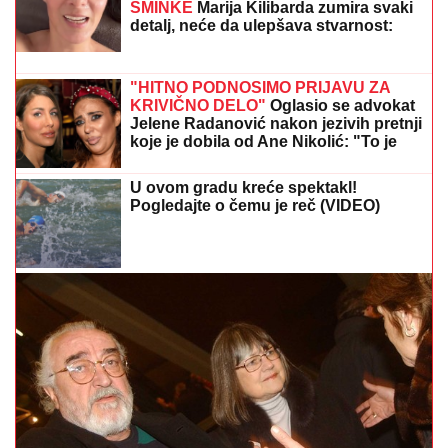
ABA
liga ostala bez direktora!
STRAHINjA PAVLOVIĆ OSTAO BEZ
SAIGRAČA: Francuz se seli u Katar
Potvrđeno: Zmaj od Šipova ulazi u
rijaliti Elita 10