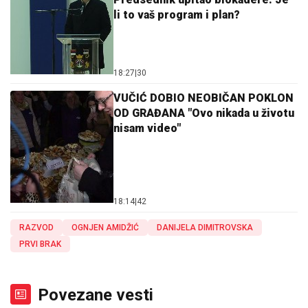
li to vaš program i plan?
18:27
|
30
VUČIĆ DOBIO NEOBIČAN POKLON
OD GRAĐANA "Ovo nikada u životu
nisam video"
18:14
|
42
RAZVOD
OGNJEN AMIDŽIĆ
DANIJELA DIMITROVSKA
PRVI BRAK
Povezane vesti