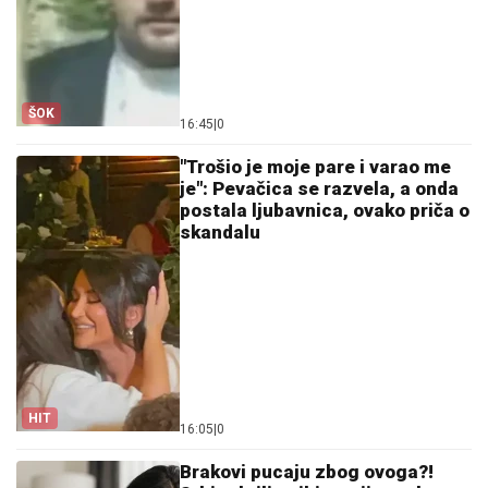
ŠOK
16:45
|
0
"Trošio je moje pare i varao me
je": Pevačica se razvela, a onda
postala ljubavnica, ovako priča o
skandalu
HIT
16:05
|
0
Brakovi pucaju zbog ovoga?!