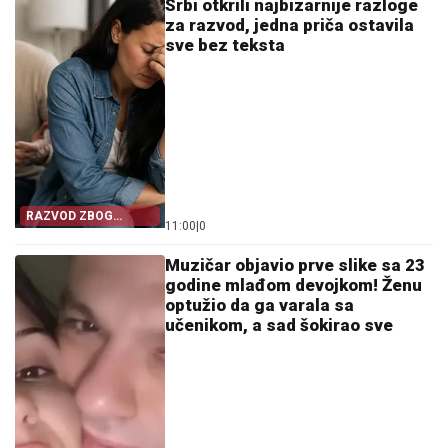
Srbi otkrili najbizarnije razloge
za razvod, jedna priča ostavila
sve bez teksta
RAZVOD ZBOG
11:00
|
0
SITNICE
Muzičar objavio prve slike sa 23
godine mlađom devojkom! Ženu
optužio da ga varala sa
učenikom, a sad šokirao sve