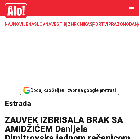
Estrada, poznati, VIP
Alo
NAJNOVIJE
NASLOVNA
VESTI
BIZ
HRONIKA
SPORT
VIP
RAZONODA
N
Dodaj kao željeni izvor na google pretrazi
Estrada
ZAUVEK IZBRISALA BRAK SA
AMIDŽIĆEM Danijela
Dimitrovska jednom rečenicom