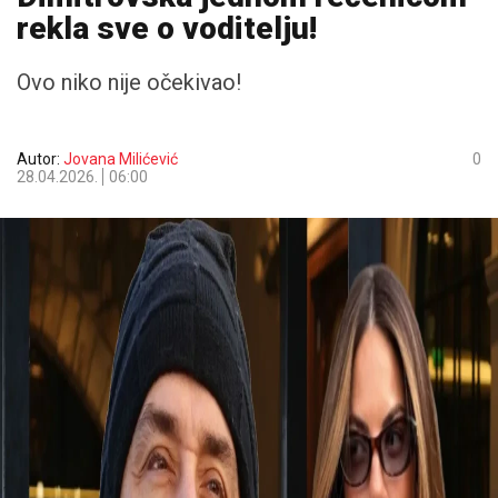
rekla sve o voditelju!
Ovo niko nije očekivao!
Autor:
Jovana Milićević
0
28.04.2026.
06:00