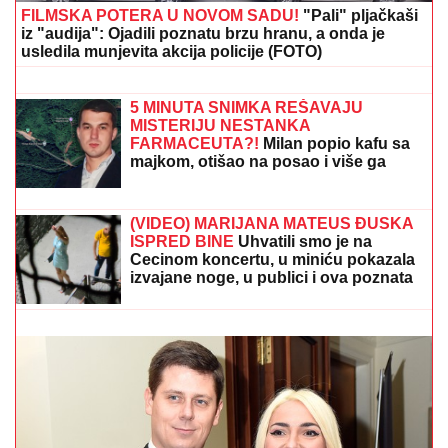
FILMSKA POTERA U NOVOM SADU!
"Pali" pljačkaši
iz "audija": Ojadili poznatu brzu hranu, a onda je
usledila munjevita akcija policije (FOTO)
NAPUŠTA CRVENU ZVEZDU?
Veliko
pojačanje odlazi sa Marakane
5 MINUTA SNIMKA REŠAVAJU
MISTERIJU NESTANKA
FARMACEUTA?!
Milan popio kafu sa
majkom, otišao na posao i više ga
NIKO NIJE VIDEO: Supruzi je poslao
OVU poruku (FOTO)