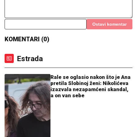
PRVI SNIMAK TEE TAIROVIĆ I MUŽA NAKON
SAOBRAĆAJKE!
Uhvaćeni zajedno u Budvi: Ivan sa
ZAVOJEM preko celog stopala, a evo kako pevačica
izgleda nakon udesa u Crnoj Gori
ON JE NOVI UČESNIK ELITE 10
Željko
Mitrović potvrdio njegov ulazak:
Nestao iz javnosti, pa pravio skandale
i bio hapšen
"ODUSTALI SMO OD VANTELESNE
NAKON NEUSPEŠNIH POKUŠAJA"
Voditeljka sa mužem slavi 16 godina
braka: "Dovoljni smo jedno drugom"