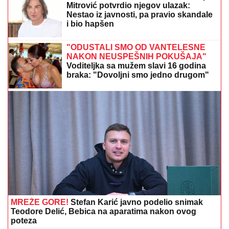
(VIDEO) TRUDNA ANITA DOVEZLA LUKU NA PINK
Strasno se grle i ljube u kolima, ne pušta ga: Blista
pred porođaj
ZNATE LI KAKO JE NASTALA "SVE
ŠTO ŽELIM U OVOM TRENUTKU"?
Bajić otkrio neverovatnu priču iza
pesme iz "Sivog doma"
ŽENA MARKA JANKETIĆA U
KUPAĆEM!
Glumac objavio slike sa
letovanja, razmenjuju nežnosti na
plaži: On bez majice, pokazao koliko je
posvećen otac