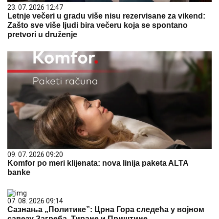
23. 07. 2026 12:47
Letnje večeri u gradu više nisu rezervisane za vikend:
Zašto sve više ljudi bira večeru koja se spontano
pretvori u druženje
09. 07. 2026 09:20
Komfor po meri klijenata: nova linija paketa ALTA
banke
07. 08. 2026 09:14
Сазнања „Политике”: Црна Гора следећа у војном
савезу Загреба, Тиране и Приштине