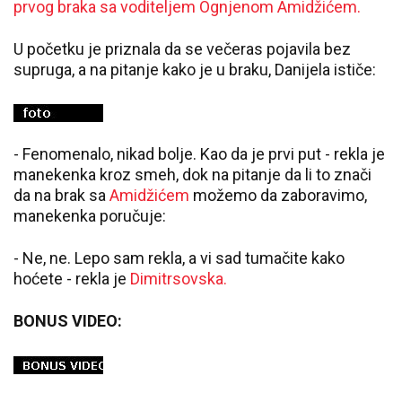
prvog braka sa voditeljem Ognjenom Amidžićem.
U početku je priznala da se večeras pojavila bez
supruga, a na pitanje kako je u braku, Danijela ističe:
- Fenomenalo, nikad bolje. Kao da je prvi put - rekla je
manekenka kroz smeh, dok na pitanje da li to znači
da na brak sa
Amidžićem
možemo da zaboravimo,
manekenka poručuje:
- Ne, ne. Lepo sam rekla, a vi sad tumačite kako
hoćete - rekla je
Dimitrsovska.
BONUS VIDEO: