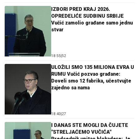
IZBORI PRED KRAJ 2026.
OPREDELIĆE SUDBINU SRBIJE
Vučić zamolio građane samo jednu
stvar
18:55
|
52
ULOŽILI SMO 135 MILIONA EVRA U
RUMU Vučić pozvao građane:
Doveli smo 12 fabrika, učestvujte
zajedno sa nama
18:40
|
27
I DANAS STE MOGLI DA ČUJETE
"STRELJAĆEMO VUČIĆA"
Predsednik upitao blokadere: Je