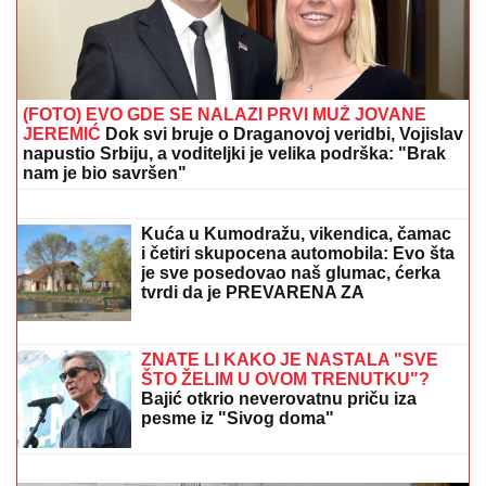
"HOĆEŠ TI DA SE SKIDAŠ ILI JA DA TE SKINEM?"
Pevačica doživela jezivo zlostavljanje, o traumi samo
jednom govorila: "Ceo dan sam bila zaključana"
(VIDEO) MARIJANA MATEUS ĐUSKA
ISPRED BINE
Uhvatili smo je na
Cecinom koncertu, u miniću pokazala
izvajane noge, u publici i ova poznata
pevačica uživa sa mužem
Rekao sam da je nemoguće da
potpišem za Partizan! Vildoza se
prisetio izjave, pa poslao jasnu poruku