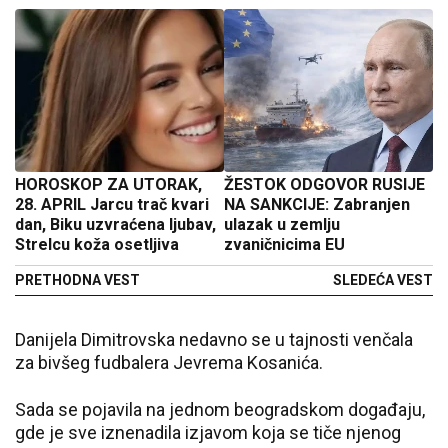
HOROSKOP ZA UTORAK,
ŽESTOK ODGOVOR RUSIJE
28. APRIL Jarcu trač kvari
NA SANKCIJE: Zabranjen
dan, Biku uzvraćena ljubav,
ulazak u zemlju
Strelcu koža osetljiva
zvaničnicima EU
PRETHODNA VEST
SLEDEĆA VEST
Danijela Dimitrovska nedavno se u tajnosti venčala
za bivšeg fudbalera Jevrema Kosanića.
Sada se pojavila na jednom beogradskom događaju,
gde je sve iznenadila izjavom koja se tiče njenog