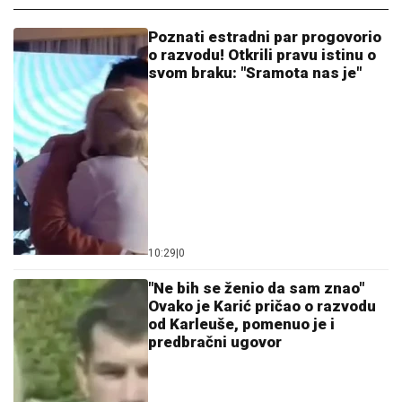
Poznati estradni par progovorio
o razvodu! Otkrili pravu istinu o
svom braku: "Sramota nas je"
10:29
|
0
"Ne bih se ženio da sam znao"
Ovako je Karić pričao o razvodu
od Karleuše, pomenuo je i
predbračni ugovor