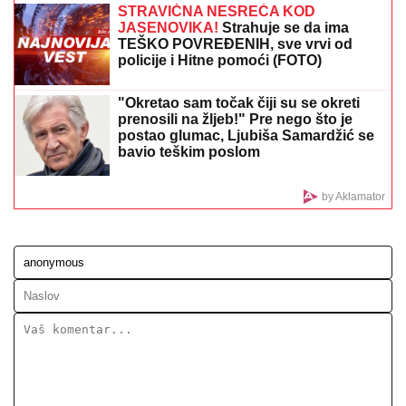
"ILIJAN UŽIVA KAO PRINC, NE ISPUŠTAMO GA IZ
RUKU"
Ceca Ražnatović o unuku, porodici Gudelj i
Anastasiji: "Odlično se snašla, nisam je savetovala",
spomenula i novi album posle 10 godina
JOŠ JEDNA DETONACIJA U
BEOGRADU!
Rakovica se zatresla
usred noći: Na licu mesta krater,
policija traga za počiniocem
Novi udarac za Jelenu Radanović
nakon drame sa Raletom i Anom
Nikolić: Oglasila se zbog novonastale
situacije