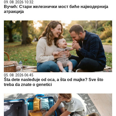
09. 08. 2026 10:32
Вучић: Стари железнички мост биће најмодернија
атракција
05. 08. 2026 06:45
Šta dete nasleđuje od oca, a šta od majke? Sve što
treba da znate o genetici