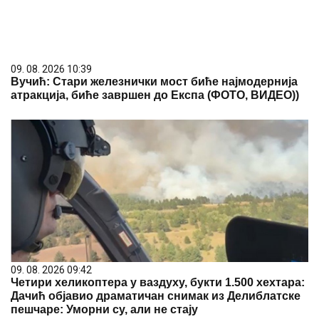
09. 08. 2026 10:39
Вучић: Стари железнички мост биће најмодернија
атракција, биће завршен до Експа (ФОТО, ВИДЕО))
09. 08. 2026 09:42
Четири хеликоптера у ваздуху, букти 1.500 хехтара:
Дачић објавио драматичан снимак из Делиблатске
пешчаре: Уморни су, али не стају