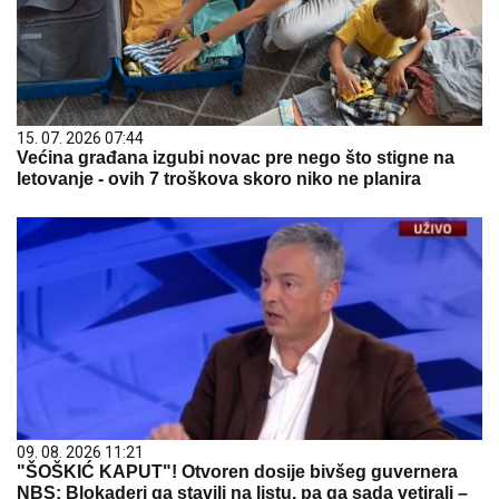
15. 07. 2026 07:44
Većina građana izgubi novac pre nego što stigne na
letovanje - ovih 7 troškova skoro niko ne planira
09. 08. 2026 11:21
"ŠOŠKIĆ KAPUT"! Otvoren dosije bivšeg guvernera
NBS: Blokaderi ga stavili na listu, pa ga sada vetirali –