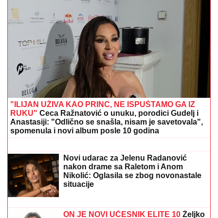
(FOTO) EVO GDE SE NALAZI PRVI MUŽ JOVANE
JEREMIĆ
Dok svi bruje o Draganovoj veridbi, Vojislav
napustio Srbiju, a voditeljki je velika podrška: "Brak
nam je bio savršen"
Tinejdžerka (18) izbodena nožem u
centru Beograda: Hitno prevezena u
Urgentni
Kuća u Kumodražu, vikendica, čamac
i četiri skupocena automobila: Evo šta
je sve posedovao naš glumac, ćerka
tvrdi da je PREVARENA ZA
NASLEDSTVO