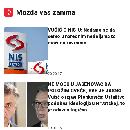
Možda vas zanima
VUČIĆ O NIS-U: Nadamo se da
ćemo u narednim nedeljama to
moći da završimo
20:20
|
17
NE MOGU U JASENOVAC DA
POLOŽIM CVEĆE, SVE JE JASNO
Vučić o izjavi Plenkovića: Ustaštvo
podobna ideologija u Hrvatskoj, to
je odavno logično
19:01
|
36