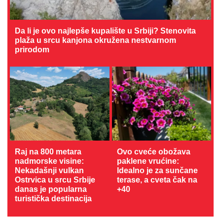
Da li je ovo najlepše kupalište u Srbiji? Stenovita
plaža u srcu kanjona okružena nestvarnom
prirodom
Raj na 800 metara
Ovo cveće obožava
nadmorske visine:
paklene vrućine:
Nekadašnji vulkan
Idealno je za sunčane
Ostrvica u srcu Srbije
terase, a cveta čak na
danas je popularna
+40
turistička destinacija