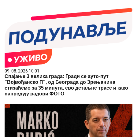
09. 08. 2026 10:01
Спајање 3 велика града: Гради се ауто-пут
"Војвођанско П", од Београда до Зрењанина
стизаћемо за 35 минута, ево детаљне трасе и како
напредују радови ФОТО