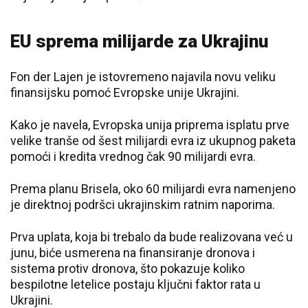
EU sprema milijarde za Ukrajinu
Fon der Lajen je istovremeno najavila novu veliku
finansijsku pomoć Evropske unije Ukrajini.
Kako je navela, Evropska unija priprema isplatu prve
velike tranše od šest milijardi evra iz ukupnog paketa
pomoći i kredita vrednog čak 90 milijardi evra.
Prema planu Brisela, oko 60 milijardi evra namenjeno
je direktnoj podršci ukrajinskim ratnim naporima.
Prva uplata, koja bi trebalo da bude realizovana već u
junu, biće usmerena na finansiranje dronova i
sistema protiv dronova, što pokazuje koliko
bespilotne letelice postaju ključni faktor rata u
Ukrajini.