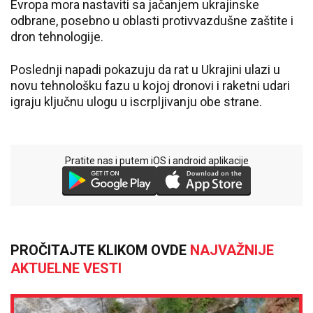
Evropa mora nastaviti sa jačanjem ukrajinske
odbrane, posebno u oblasti protivvazdušne zaštite i
dron tehnologije.
Poslednji napadi pokazuju da rat u Ukrajini ulazi u
novu tehnološku fazu u kojoj dronovi i raketni udari
igraju ključnu ulogu u iscrpljivanju obe strane.
Pratite nas i putem iOS i android aplikacije
PROČITAJTE KLIKOM OVDE
NAJVAŽNIJE
AKTUELNE VESTI