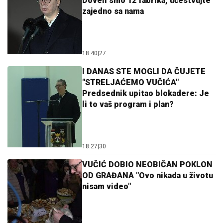
Doveli smo 12 fabrika, učestvujte
zajedno sa nama
18:40
|
27
I DANAS STE MOGLI DA ČUJETE
"STRELJAĆEMO VUČIĆA"
Predsednik upitao blokadere: Je
li to vaš program i plan?
18:27
|
30
VUČIĆ DOBIO NEOBIČAN POKLON
OD GRAĐANA "Ovo nikada u životu
nisam video"