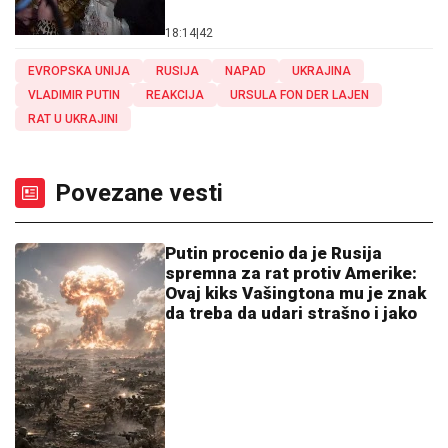
18:14
|
42
EVROPSKA UNIJA
RUSIJA
NAPAD
UKRAJINA
VLADIMIR PUTIN
REAKCIJA
URSULA FON DER LAJEN
RAT U UKRAJINI
Povezane vesti
Putin procenio da je Rusija
spremna za rat protiv Amerike:
Ovaj kiks Vašingtona mu je znak
da treba da udari strašno i jako