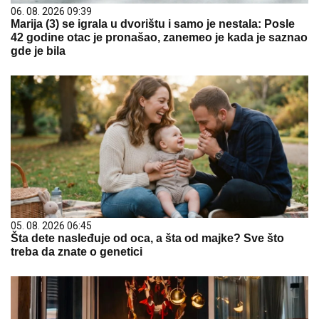
06. 08. 2026 09:39
Marija (3) se igrala u dvorištu i samo je nestala: Posle
42 godine otac je pronašao, zanemeo je kada je saznao
gde je bila
05. 08. 2026 06:45
Šta dete nasleđuje od oca, a šta od majke? Sve što
treba da znate o genetici