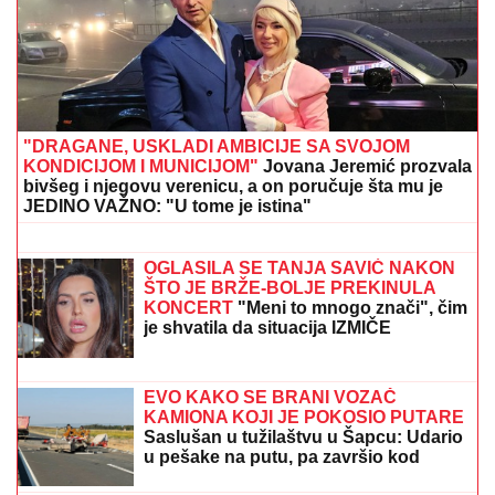
"DRAGANE, USKLADI AMBICIJE SA SVOJOM
KONDICIJOM I MUNICIJOM"
Jovana Jeremić prozvala
bivšeg i njegovu verenicu, a on poručuje šta mu je
JEDINO VAŽNO: "U tome je istina"
"DA TI UNIŠTIM I OVAJ BRAK, PA TE
OTERAM U DOM ZA MAJKE SA
DECOM KOJE NEMAJU ZA ŽIVOT" U
jeku pretnji ženi Slobe Radanovića,
Ana Nikolić se oglasila: "Ne govori
ništa!"
OGLASILA SE TANJA SAVIĆ NAKON
ŠTO JE BRŽE-BOLJE PREKINULA
KONCERT
"Meni to mnogo znači", čim
je shvatila da situacija IZMIČE
KONTROLI morala da reaguje