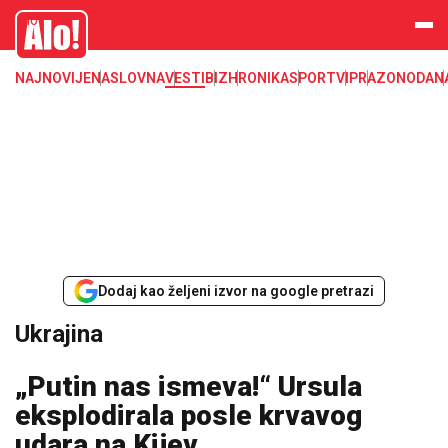
Ukrajina
Alo
NAJNOVIJE
NASLOVNA
VESTI
BIZ
HRONIKA
SPORT
VIP
RAZONODA
N
Dodaj kao željeni izvor na google pretrazi
Ukrajina
„Putin nas ismeva!“ Ursula
eksplodirala posle krvavog
udara na Kijev