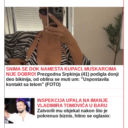
PLANIRAO UBISTVO, POMAGALA MU MAJKA?
Optužnica protiv Koste M. (20) i Olgice M. (50) iz
Beograda
EVO KAKO SE BRANI VOZAČ
KAMIONA KOJI JE POKOSIO PUTARE
Saslušan u tužilaštvu u Šapcu: Udario
u pešake na putu, pa završio kod
metalne ograde
AJKULE OPKOLILE ANĐELU I
GASTOZA
Pokazali kako se provode
na Maldivima nakon POMIRENJA i
pred njen ulazak u "Elitu 10" -
komentari samo pljušte (VIDEO)