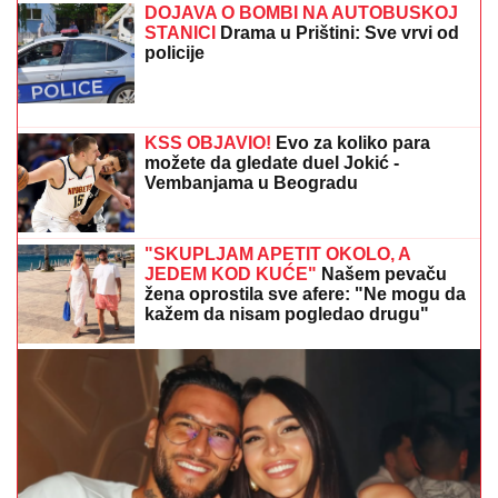
"Celo selo je strepelo od njega, niko nije smeo ni
preko livade da mu priđe: Potresne reči porodice
nakon presude Jovanovom ubici
NINA BADRIĆ SE SLIKA U KUPAĆEM
NA STENAMA
Napunila 54 godine i
mami poglede na čuvenom ostrvu
(FOTO)
POLICIJA STIGLA U TRŽNI CENTAR
ZBOG SUPRUGE SERGEJA
TRIFUNOVIĆA
Saznajemo: