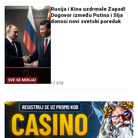
Rusija i Kina uzdrmale Zapad!
Dogovor između Putina i SIja
donosi novi svetski poredak
SVE SE MENJA!
17:37
|
0