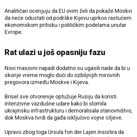
Analitičari ocenjuju da EU ovim želi da pokaže Moskvi
da neće odustati od podrške Kijevu uprkos rastućem
ekonomskom pritisku i političkim podelama unutar
Evrope.
Rat ulazi u još opasniju fazu
Novi masovni napadi dodatno su ugasili nade da bi u
skorije vreme moglo doći do ozbiljnijih mirovnih
pregovora između Moskve i Kijeva.
Brisel sve otvorenije optužuje Rusiju da koristi
intenzivne vazdušne udare kako bi slomila
ukrajinsku infrastrukturu i demoralisala stanovništvo,
dok Moskva tvrdi da gađa isključivo vojne ciljeve.
Upravo zbog toga Ursula fon der Lajen insistira da