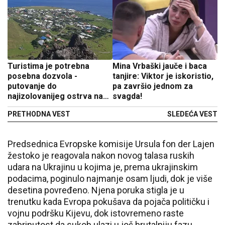
Turistima je potrebna
Mina Vrbaški jauče i baca
posebna dozvola -
tanjire: Viktor je iskoristio,
putovanje do
pa završio jednom za
najizolovanijeg ostrva na
svagda!
svetu traje i do sedam dana
PRETHODNA VEST
SLEDEĆA VEST
Predsednica Evropske komisije Ursula fon der Lajen
žestoko je reagovala nakon novog talasa ruskih
udara na Ukrajinu u kojima je, prema ukrajinskim
podacima, poginulo najmanje osam ljudi, dok je više
desetina povređeno. Njena poruka stigla je u
trenutku kada Evropa pokušava da pojača političku i
vojnu podršku Kijevu, dok istovremeno raste
zabrinutost da sukob ulazi u još brutalniju fazu.