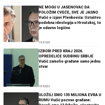
NE MOGU U JASENOVAC DA
POLOŽIM CVEĆE, SVE JE JASNO
Vučić o izjavi Plenkovića: Ustaštvo
podobna ideologija u Hrvatskoj, to
je odavno logično
19:01
|
35
IZBORI PRED KRAJ 2026.
OPREDELIĆE SUDBINU SRBIJE
Vučić zamolio građane samo jednu
stvar
18:55
|
52
ULOŽILI SMO 135 MILIONA EVRA U
RUMU Vučić pozvao građane: