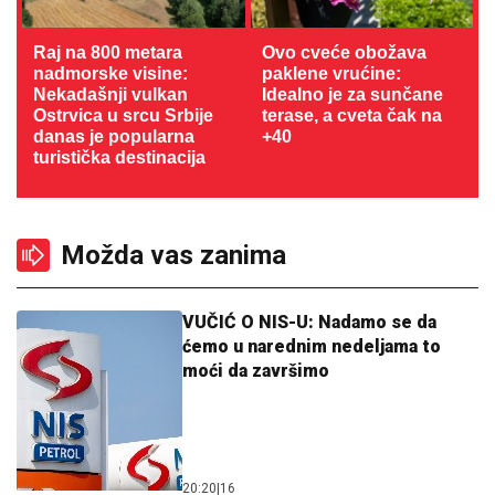
Raj na 800 metara
Ovo cveće obožava
nadmorske visine:
paklene vrućine:
Nekadašnji vulkan
Idealno je za sunčane
Ostrvica u srcu Srbije
terase, a cveta čak na
danas je popularna
+40
turistička destinacija
Možda vas zanima
VUČIĆ O NIS-U: Nadamo se da
ćemo u narednim nedeljama to
moći da završimo
20:20
|
16