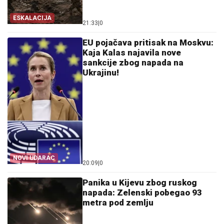
ESKALACIJA
21:33
|
0
EU pojačava pritisak na Moskvu:
Kaja Kalas najavila nove
sankcije zbog napada na
Ukrajinu!
NOVI UDARAC
20:09
|
0
Panika u Kijevu zbog ruskog
napada: Zelenski pobegao 93
metra pod zemlju