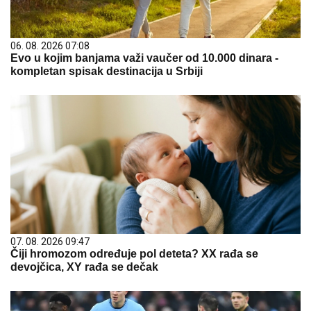
06. 08. 2026 07:08
Evo u kojim banjama važi vaučer od 10.000 dinara -
kompletan spisak destinacija u Srbiji
07. 08. 2026 09:47
Čiji hromozom određuje pol deteta? XX rađa se
devojčica, XY rađa se dečak