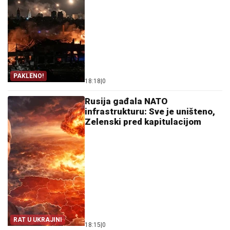
PAKLENO!
18:18
|
0
Rusija gađala NATO
infrastrukturu: Sve je uništeno,
Zelenski pred kapitulacijom
RAT U UKRAJINI
18:15
|
0