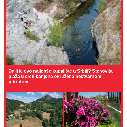
Da li je ovo najlepše kupalište u Srbiji? Stenovita
plaža u srcu kanjona okružena nestvarnom
prirodom