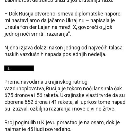
– Dok Rusija otvoreno ismeva diplomatske napore,
mi nastavljamo da jačamo Ukrajinu – napisala je
Ursula fon der Lajen na mreži X, govoreći o „još
jednoj noći smrti i razaranja“.
Njena izjava dolazi nakon jednog od najvećih talasa
ruskih vazdušnih napada poslednjih nedelja.
Prema navodima ukrajinskog ratnog
vazduhoplovstva, Rusija je tokom noći lansirala čak
675 dronova i 56 raketa. Ukrajinske vlasti tvrde da su
oborena 652 drona i 41 raketa, ali uprkos tome napadi
su izazvali ozbiljna razaranja i nove civilne žrtve.
Broj poginulih u Kijevu porastao je na osam, dok je
najmanje 45 ljudi povređeno.