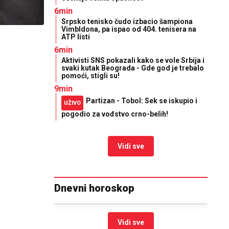
6min
Srpsko tenisko čudo izbacio šampiona
Vimbldona, pa ispao od 404. tenisera na
ATP listi
6min
Aktivisti SNS pokazali kako se vole Srbija i
svaki kutak Beograda - Gde god je trebalo
pomoći, stigli su!
9min
Partizan - Tobol: Sek se iskupio i
UŽIVO
pogodio za vođstvo crno-belih!
Vidi sve
Dnevni horoskop
Vidi sve