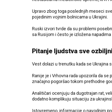
Upravo zbog toga poslednjih meseci sve 
pojedinim vojnim bolnicama u Ukrajini.
Ruski izvori tvrde da su problemi posebno
sa Rusijom i često je izložena napadima 
Pitanje ljudstva sve ozbiljn
Vest dolazi u trenutku kada se Ukrajina 
Ranije je i Vrhovna rada upozorila da se 
značajno pogoršao tokom prethodne god
Analitičari ocenjuju da dugotrajan rat, vel
dodatno komplikuju situaciju za ukrajinsk
Istovremeno, informacije o navodnim p