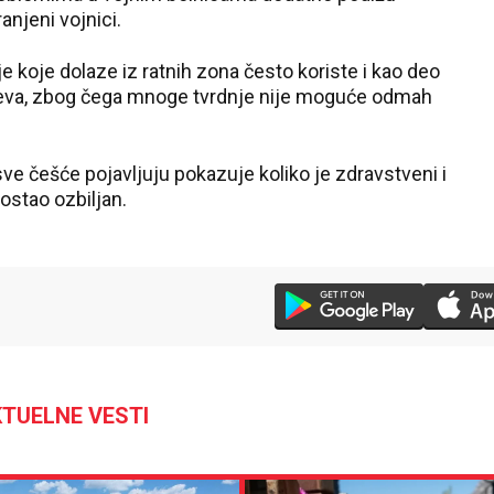
anjeni vojnici.
e koje dolaze iz ratnih zona često koriste i kao deo
jeva, zbog čega mnoge tvrdnje nije moguće odmah
ve češće pojavljuju pokazuje koliko je zdravstveni i
postao ozbiljan.
TUELNE VESTI