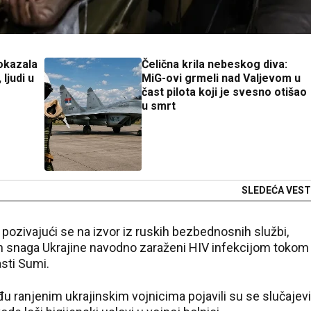
okazala
Čelična krila nebeskog diva:
ljudi u
MiG-ovi grmeli nad Valjevom u
čast pilota koji je svesno otišao
u smrt
SLEDEĆA VEST
 pozivajući se na izvor iz ruskih bezbednosnih službi,
nih snaga Ukrajine navodno zaraženi HIV infekcijom tokom
asti Sumi.
ranjenim ukrajinskim vojnicima pojavili su se slučajevi