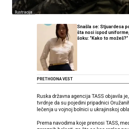
Ilustracija
Snašla se: Stjuardesa p
šta nosi ispod uniforme, 
šoku: "Kako to možeš?"
PRETHODNA VEST
Ruska državna agencija TASS objavila je,
tvrdnje da su pojedini pripadnici Oruža
lečenja u vojnoj bolnici u ukrajinskoj obl
Prema navodima koje prenosi TASS, među 