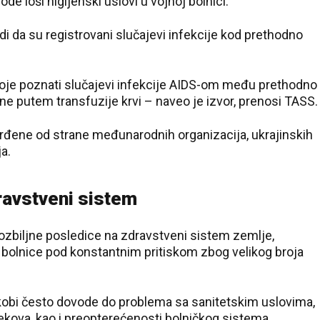
de loši higijenski uslovi u vojnoj bolnici.
rdi da su registrovani slučajevi infekcije kod prethodno
oje poznati slučajevi infekcije AIDS-om među prethodno
e putem transfuzije krvi – naveo je izvor, prenosi TASS.
rđene od strane međunarodnih organizacija, ukrajinskih
ja.
ravstveni sistem
e ozbiljne posledice na zdravstveni sistem zemlje,
 bolnice pod konstantnim pritiskom zbog velikog broja
kobi često dovode do problema sa sanitetskim uslovima,
ekova, kao i preopterećenosti bolničkog sistema.