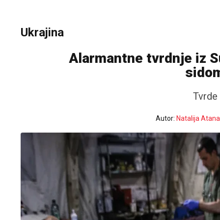
Ukrajina
Alarmantne tvrdnje iz S
sido
Tvrde 
Autor:
Natalija Atan