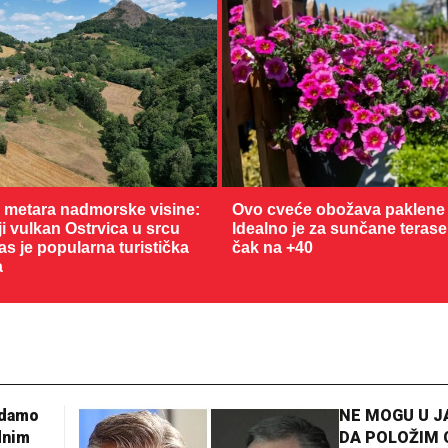
0 metara nadmorske visine:
Ovo cveće obožava paklene 
 vulkan Ostrvica u srcu
Idealno je za sunčane terase
as je popularna turistička
čak na +40
a
adamo
NE MOGU U 
dnim
DA POLOŽIM 