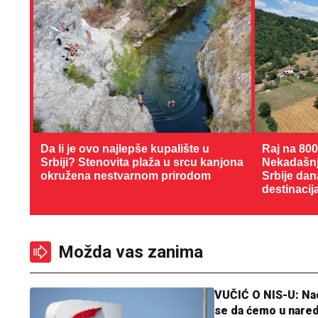
Da li je ovo najlepše kupalište u
Raj na 80
Srbiji? Stenovita plaža u srcu kanjona
Nekadašnji
okružena nestvarnom prirodom
Srbije dan
destinacij
Možda vas zanima
VUČIĆ O NIS-U: N
se da ćemo u nare