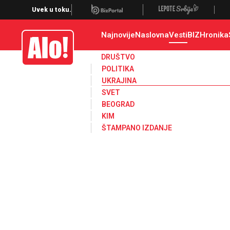
Ukrajina
Uvek u toku.
Najnovije
Naslovna
Vesti
BIZ
Hronika
Alo
DRUŠTVO
POLITIKA
UKRAJINA
SVET
BEOGRAD
KIM
ŠTAMPANO IZDANJE