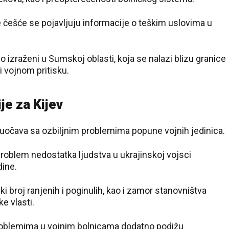
češće se pojavljuju informacije o teškim uslovima u
 izraženi u Sumskoj oblasti, koja se nalazi blizu granice
i vojnom pritisku.
ije za Kijev
suočava sa ozbiljnim problemima popune vojnih jedinica.
problem nedostatka ljudstva u ukrajinskoj vojsci
ine.
30 °C
Loznica
iki broj ranjenih i poginulih, kao i zamor stanovništva
e vlasti.
roblemima u vojnim bolnicama dodatno podižu