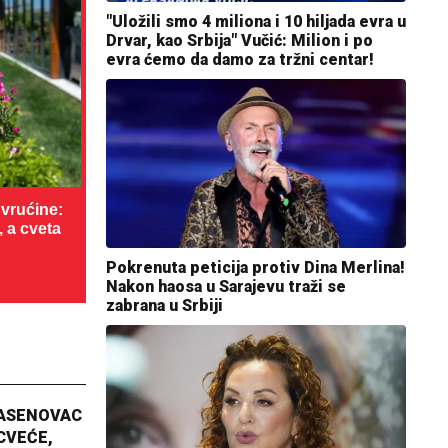
"Uložili smo 4 miliona i 10 hiljada evra u
Drvar, kao Srbija" Vučić: Milion i po
evra ćemo da damo za tržni centar!
vrućine:
, a cveta
Pokrenuta peticija protiv Dina Merlina!
Nakon haosa u Sarajevu traži se
zabrana u Srbiji
JASENOVAC
CVEĆE,