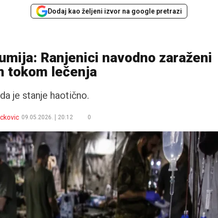
Dodaj kao željeni izvor na google pretrazi
umija: Ranjenici navodno zaraženi
m tokom lečenja
da je stanje haotično.
ackovic
09.05.2026.
20:12
0