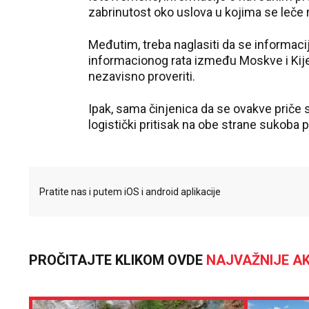
zabrinutost oko uslova u kojima se leče r
Međutim, treba naglasiti da se informacij
informacionog rata između Moskve i Ki
nezavisno proveriti.
Ipak, sama činjenica da se ovakve priče s
logistički pritisak na obe strane sukoba 
Pratite nas i putem iOS i android aplikacije
PROČITAJTE KLIKOM OVDE
NAJVAŽNIJE AK