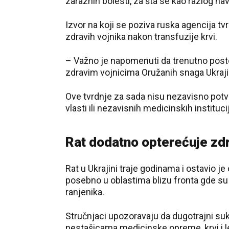
zaraznih bolesti, za šta se kao razlog navo
Izvor na koji se poziva ruska agencija tv
zdravih vojnika nakon transfuzije krvi.
– Važno je napomenuti da trenutno post
zdravim vojnicima Oružanih snaga Ukrajin
Ove tvrdnje za sada nisu nezavisno potv
vlasti ili nezavisnih medicinskih instituci
Rat dodatno opterećuje zd
Rat u Ukrajini traje godinama i ostavio j
posebno u oblastima blizu fronta gde su
ranjenika.
Stručnjaci upozoravaju da dugotrajni su
nestašicama medicinske opreme, krvi i l