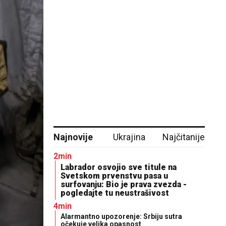
Najnovije
Ukrajina
Najčitanije
2min
Labrador osvojio sve titule na
Svetskom prvenstvu pasa u
surfovanju: Bio je prava zvezda -
pogledajte tu neustrašivost
4min
Alarmantno upozorenje: Srbiju sutra
očekuje velika opasnost