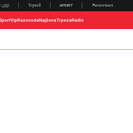
Sport
Vip
Razonoda
Najžena
Trpeza
Radio