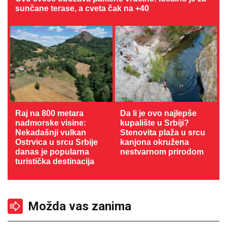
sunčane terase, a cveta čak na +40
Raj na 800 metara
Da li je ovo najlepše
nadmorske visine:
kupalište u Srbiji?
Nekadašnji vulkan
Stenovita plaža u srcu
Ostrvica u srcu Srbije
kanjona okružena
danas je popularna
nestvarnom prirodom
turistička destinacija
Možda vas zanima