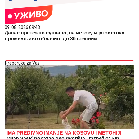
09. 08. 2026 09:43
Данас претежно сунчано, на истоку и југоистоку
променљиво облачно, до 36 степени
Preporuka za Vas
IMA PREDIVNO IMANJE NA KOSOVU I METOHIJI
Milan Vasić pokazao deo dvorišta i raznežio: Sin