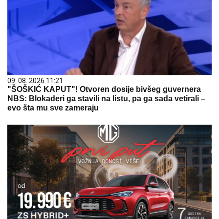
09. 08. 2026 11:21
"ŠOŠKIĆ KAPUT"! Otvoren dosije bivšeg guvernera
NBS: Blokaderi ga stavili na listu, pa ga sada vetirali –
evo šta mu sve zameraju