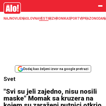
Svet, Ruske vesti, Planeta, Region
Alo
NAJNOVIJE
NASLOVNA
VESTI
BIZ
HRONIKA
SPORT
VIP
RAZONODA
N
Dodaj kao željeni izvor na google pretrazi
Svet
"Svi su jeli zajedno, nisu nosili
maske" Momak sa kruzera na
kojem su zaraženi putnici otkrio