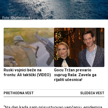
Foto: Shutterstock
Ruski vojnici beže na
Gocu Tržan prevario
frontu: Ali taktički (VIDEO)
suprug Raša: Zavela ga
rijaliti učesnica!
PRETHODNA VEST
SLEDEĆA VEST
"Na dan kada sam prisustvovao venčanju, epidemija