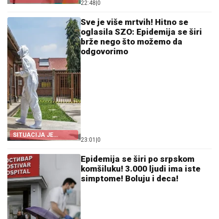
22:48
|
0
PRETNJA
Sve je više mrtvih! Hitno se
oglasila SZO: Epidemija se širi
brže nego što možemo da
odgovorimo
SITUACIJA JE
23:01
|
0
DRAMATIČNA
Epidemija se širi po srpskom
komšiluku! 3.000 ljudi ima iste
simptome! Boluju i deca!