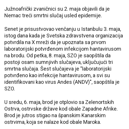
Južnoafrički zvaničnici su 2. maja objavili da je
Nemac treći smrtni slučaj usled epidemije.
Senet je prisustvovao venčanju u Istanbulu 3. maja,
istog dana kada je Svetska zdravstvena organizacija
potvrdila na X mreži da je upoznata sa prvom
laboratorijski potvrđenom infekcijom hantavirusom
na brodu. Od petka, 8. maja, SZO je saopštila da
postoji osam sumnjivih slučajeva, uključujući tri
smrtna slučaja. Šest slučajeva je "laboratorijski
potvrđeno kao infekcije hantavirusom, a svi su
identifikovani kao virus Andes (ANDV)", saopštila je
SZO.
U sredu, 6. maja, brod je otplovio sa Zelenortskih
Ostrva, ostrvske države kod obale Zapadne Afrike.
Brod je jutros stigao na španskim Kanarskim
ostrvima, koja se nalaze kod obale Maroka.