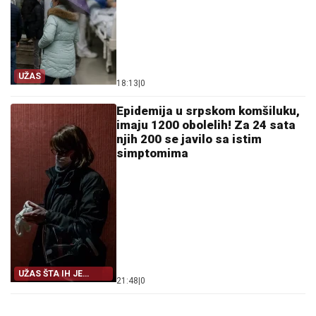
UŽAS
18:13
|
0
Epidemija u srpskom komšiluku,
imaju 1200 obolelih! Za 24 sata
njih 200 se javilo sa istim
simptomima
UŽAS ŠTA IH JE
21:48
|
0
ZADESILO