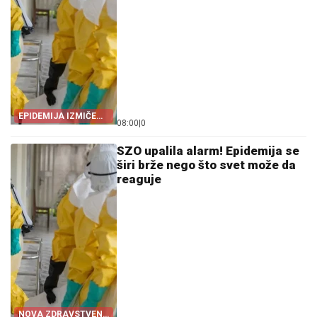
EPIDEMIJA IZMIČE
08:00
|
0
KONTROLI!
SZO upalila alarm! Epidemija se
širi brže nego što svet može da
reaguje
NOVA ZDRAVSTVENA