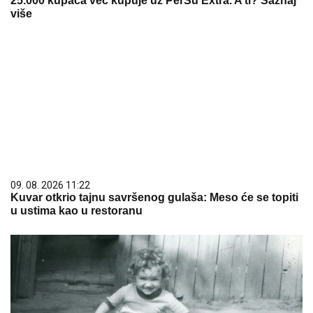
25.000 kupaca već kupuje uz PerSu Extra. A ti? Saznaj
više
09. 08. 2026 11:22
Kuvar otkrio tajnu savršenog gulaša: Meso će se topiti
u ustima kao u restoranu