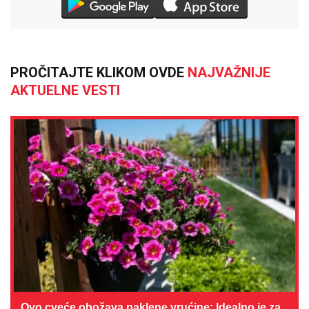
PROČITAJTE KLIKOM OVDE
NAJVAŽNIJE
AKTUELNE VESTI
Ovo cveće obožava paklene vrućine: Idealno je za