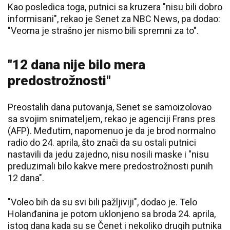
Kao posledica toga, putnici sa kruzera "nisu bili dobro
informisani", rekao je Senet za NBC News, pa dodao:
"Veoma je strašno jer nismo bili spremni za to".
"12 dana nije bilo mera
predostrožnosti"
Preostalih dana putovanja, Senet se samoizolovao
sa svojim snimateljem, rekao je agenciji Frans pres
(AFP). Međutim, napomenuo je da je brod normalno
radio do 24. aprila, što znači da su ostali putnici
nastavili da jedu zajedno, nisu nosili maske i "nisu
preduzimali bilo kakve mere predostrožnosti punih
12 dana".
"Voleo bih da su svi bili pažljiviji", dodao je. Telo
Holanđanina je potom uklonjeno sa broda 24. aprila,
istog dana kada su se Čenet i nekoliko drugih putnika