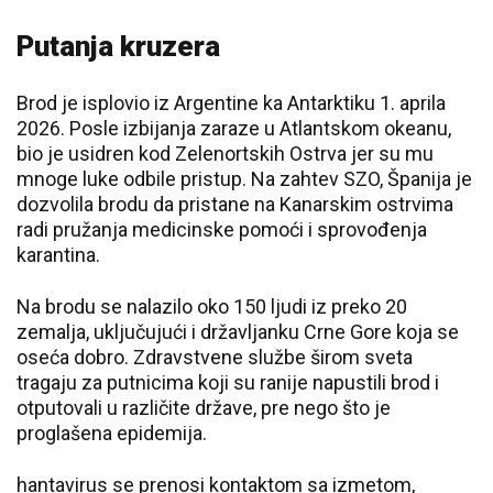
Putanja kruzera
Brod je isplovio iz Argentine ka Antarktiku 1. aprila
2026. Posle izbijanja zaraze u Atlantskom okeanu,
bio je usidren kod Zelenortskih Ostrva jer su mu
mnoge luke odbile pristup. Na zahtev SZO, Španija je
dozvolila brodu da pristane na Kanarskim ostrvima
radi pružanja medicinske pomoći i sprovođenja
karantina.
Na brodu se nalazilo oko 150 ljudi iz preko 20
zemalja, uključujući i državljanku Crne Gore koja se
oseća dobro. Zdravstvene službe širom sveta
tragaju za putnicima koji su ranije napustili brod i
otputovali u različite države, pre nego što je
proglašena epidemija.
hantavirus se prenosi kontaktom sa izmetom,