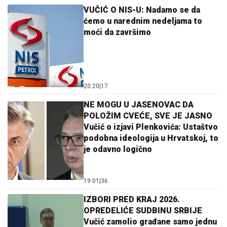
VUČIĆ O NIS-U: Nadamo se da
ćemo u narednim nedeljama to
moći da završimo
20:20
|
17
NE MOGU U JASENOVAC DA
POLOŽIM CVEĆE, SVE JE JASNO
Vučić o izjavi Plenkovića: Ustaštvo
podobna ideologija u Hrvatskoj, to
je odavno logično
19:01
|
36
IZBORI PRED KRAJ 2026.
OPREDELIĆE SUDBINU SRBIJE
Vučić zamolio građane samo jednu