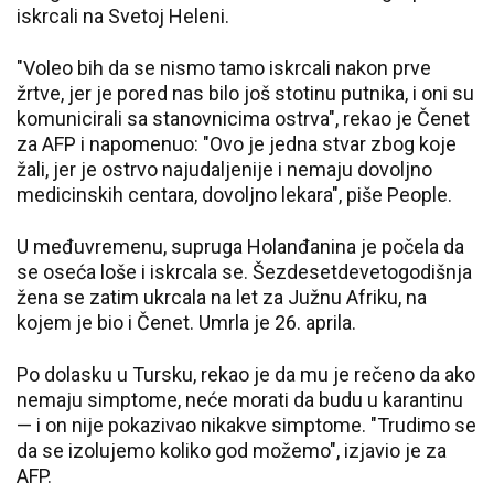
iskrcali na Svetoj Heleni.
"Voleo bih da se nismo tamo iskrcali nakon prve
žrtve, jer je pored nas bilo još stotinu putnika, i oni su
komunicirali sa stanovnicima ostrva", rekao je Čenet
za AFP i napomenuo: "Ovo je jedna stvar zbog koje
žali, jer je ostrvo najudaljenije i nemaju dovoljno
medicinskih centara, dovoljno lekara", piše People.
U međuvremenu, supruga Holanđanina je počela da
se oseća loše i iskrcala se. Šezdesetdevetogodišnja
žena se zatim ukrcala na let za Južnu Afriku, na
kojem je bio i Čenet. Umrla je 26. aprila.
Po dolasku u Tursku, rekao je da mu je rečeno da ako
nemaju simptome, neće morati da budu u karantinu
— i on nije pokazivao nikakve simptome. "Trudimo se
da se izolujemo koliko god možemo", izjavio je za
AFP.