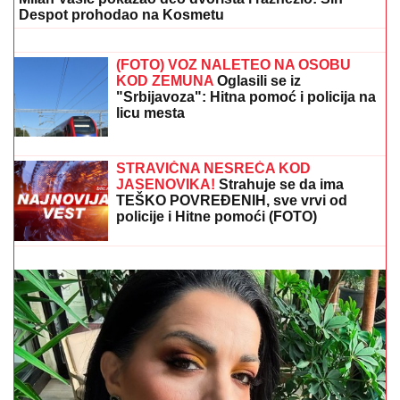
Despot prohodao na Kosmetu
RASKINULI TEODORA I BEBICA
Ostavila ga nakon izlaska iz Elite 9 i
uzela sve stvari: Ovo su detalji
(FOTO) VOZ NALETEO NA OSOBU
KOD ZEMUNA
Oglasili se iz
"Srbijavoza": Hitna pomoć i policija na
licu mesta