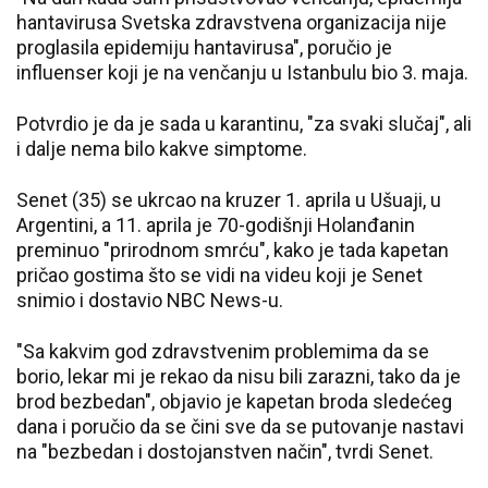
hantavirusa Svetska zdravstvena organizacija nije
proglasila epidemiju hantavirusa", poručio je
influenser koji je na venčanju u Istanbulu bio 3. maja.
Potvrdio je da je sada u karantinu, "za svaki slučaj", ali
i dalje nema bilo kakve simptome.
Senet (35) se ukrcao na kruzer 1. aprila u Ušuaji, u
Argentini, a 11. aprila je 70-godišnji Holanđanin
preminuo "prirodnom smrću", kako je tada kapetan
pričao gostima što se vidi na videu koji je Senet
snimio i dostavio NBC News-u.
"Sa kakvim god zdravstvenim problemima da se
borio, lekar mi je rekao da nisu bili zarazni, tako da je
brod bezbedan", objavio je kapetan broda sledećeg
dana i poručio da se čini sve da se putovanje nastavi
na "bezbedan i dostojanstven način", tvrdi Senet.