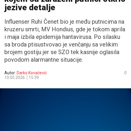
jezive detalje
Influenser Ruhi Čenet bio je među putnicima na
kruzeru smrti, MV Hondius, gde je tokom aprila
i maja izbila epidemija hantavirusa. Po silasku
sa broda ptisustvovao je venčanju sa velikim
brojem gostiju jer se SZO tek kasnije oglasila
povodom alarmantne situacije.
Autor:
Darko Kovačević
0
10.05.2026.
15:39