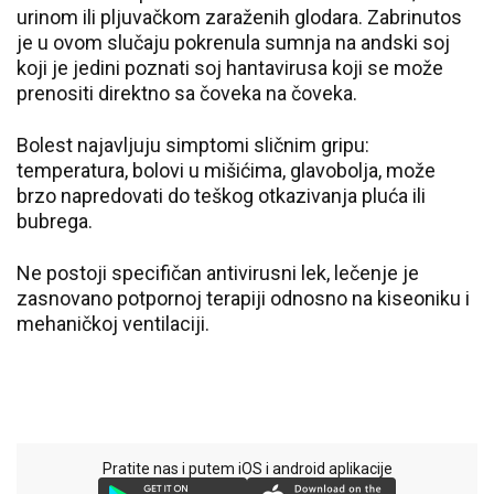
urinom ili pljuvačkom zaraženih glodara. Zabrinutos
je u ovom slučaju pokrenula sumnja na andski soj
koji je jedini poznati soj hantavirusa koji se može
prenositi direktno sa čoveka na čoveka.
Bolest najavljuju simptomi sličnim gripu:
temperatura, bolovi u mišićima, glavobolja, može
brzo napredovati do teškog otkazivanja pluća ili
bubrega.
Ne postoji specifičan antivirusni lek, lečenje je
zasnovano potpornoj terapiji odnosno na kiseoniku i
mehaničkoj ventilaciji.
Pratite nas i putem iOS i android aplikacije