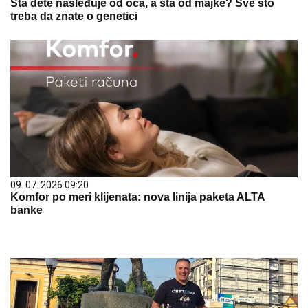
Šta dete nasleđuje od oca, a šta od majke? Sve što
treba da znate o genetici
09. 07. 2026 09:20
Komfor po meri klijenata: nova linija paketa ALTA
banke