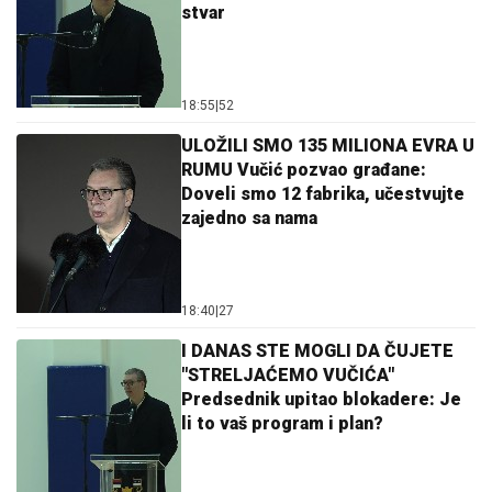
stvar
18:55
|
52
ULOŽILI SMO 135 MILIONA EVRA U
RUMU Vučić pozvao građane:
Doveli smo 12 fabrika, učestvujte
zajedno sa nama
18:40
|
27
I DANAS STE MOGLI DA ČUJETE
"STRELJAĆEMO VUČIĆA"
Predsednik upitao blokadere: Je
li to vaš program i plan?