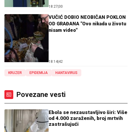
18:27
|
30
VUČIĆ DOBIO NEOBIČAN POKLON
OD GRAĐANA "Ovo nikada u životu
nisam video"
18:14
|
42
KRUZER
EPIDEMIJA
HANTAVIRUS
Povezane vesti
Ebola se nezaustavljivo širi: Više
od 4.000 zaraženih, broj mrtvih
zastrašujući