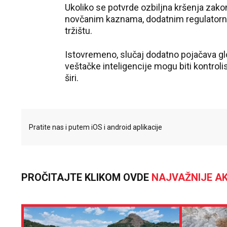
Ukoliko se potvrde ozbiljna kršenja zako
novčanim kaznama, dodatnim regulatorni
tržištu.
Istovremeno, slučaj dodatno pojačava gl
veštačke inteligencije mogu biti kontroli
širi.
Pratite nas i putem iOS i android aplikacije
PROČITAJTE KLIKOM OVDE
NAJVAŽNIJE AK