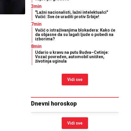
3min
"Lažni nacionalisti, lažni intelektualci"
Vučić: Sve će uraditi protiv Srbije!
7min
Vučić o istraživanjima blokadera: Kako će
da objasne da su lagali ljude o pobedi na
izborima?
8min
Udario u kravu na putu Budva–Cetinje:
Vozač povređen, automobil uništen,
životinja uginula
Vidi sve
Dnevni horoskop
Vidi sve