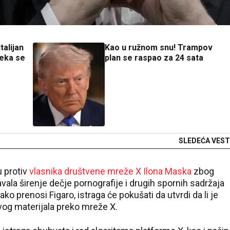
talijan
Kao u ružnom snu! Trampov
čeka se
plan se raspao za 24 sata
SLEDEĆA VEST
u protiv
vlasnika društvene mreže X Ilona Maska
zbog
la širenje dečje pornografije i drugih spornih sadržaja
o prenosi Figaro, istraga će pokušati da utvrdi da li je
vog materijala preko mreže X.