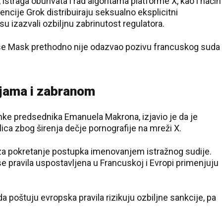
straga obuhvata i rad algoritama platforme X, kao i način
encije Grok distribuiraju seksualno eksplicitni
 su izazvali ozbiljnu zabrinutost regulatora.
a se Mask prethodno nije odazvao pozivu francuskog suda
ijama i zabranom
ranke predsednika Emanuela Makrona, izjavio je da je
lica zbog širenja dečje pornografije na mreži X.
i za pokretanje postupka imenovanjem istražnog sudije.
se pravila uspostavljena u Francuskoj i Evropi primenjuju
a poštuju evropska pravila rizikuju ozbiljne sankcije, pa