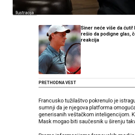
Ilustracija
Siner neće više da ćuti! I
rešio da podigne glas, 
reakcija
PRETHODNA VEST
Francusko tužilaštvo pokrenulo je istrag
sumnji da je njegova platforma omogućava
generisanih veštačkom inteligencijom. Kak
Mask mogao biti saučesnik u širenju tak