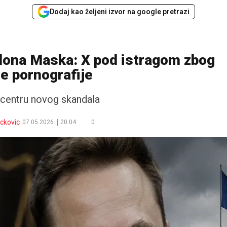
Dodaj kao željeni izvor na google pretrazi
Ilona Maska: X pod istragom zbog
e pornografije
centru novog skandala
ackovic
07.05.2026.
20:04
0