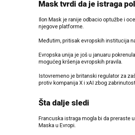
Mask tvrdi da je istraga po
Ilon Mask je ranije odbacio optužbe i ocen
njegove platforme.
Međutim, pritisak evropskih institucija n
Evropska unija je još u januaru pokrenul
mogućeg kršenja evropskih pravila.
Istovremeno je britanski regulator za za
protiv kompanija X i xAI zbog zabrinutost
Šta dalje sledi
Francuska istraga mogla bi da preraste u 
Maska u Evropi.