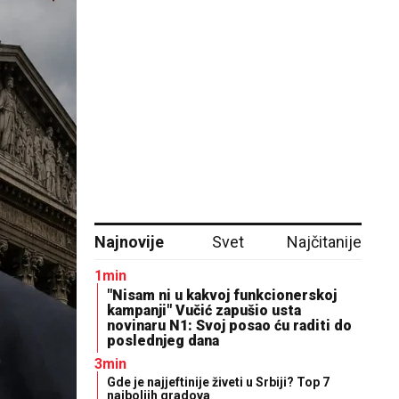
Najnovije
Svet
Najčitanije
1min
"Nisam ni u kakvoj funkcionerskoj
kampanji" Vučić zapušio usta
novinaru N1: Svoj posao ću raditi do
poslednjeg dana
3min
Gde je najjeftinije živeti u Srbiji? Top 7
najboljih gradova