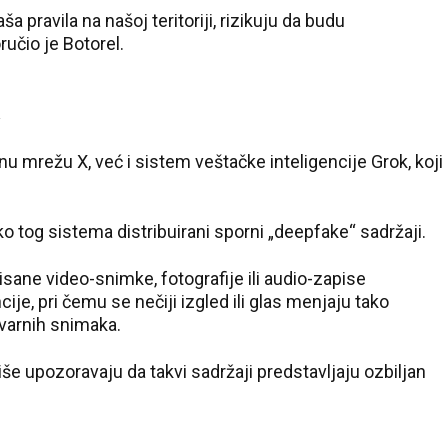
 pravila na našoj teritoriji, rizikuju da budu
učio je Botorel.
 mrežu X, već i sistem veštačke inteligencije Grok, koji
ko tog sistema distribuirani sporni „deepfake“ sadržaji.
sane video-snimke, fotografije ili audio-zapise
je, pri čemu se nečiji izgled ili glas menjaju tako
36 °C
stvarnih snimaka.
Loznica
še upozoravaju da takvi sadržaji predstavljaju ozbiljan