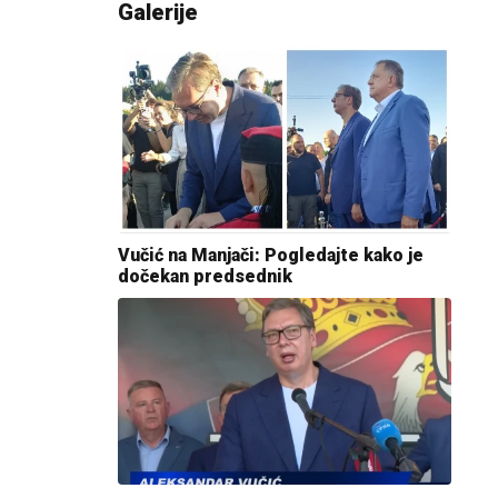
Galerije
Vučić na Manjači: Pogledajte kako je
dočekan predsednik