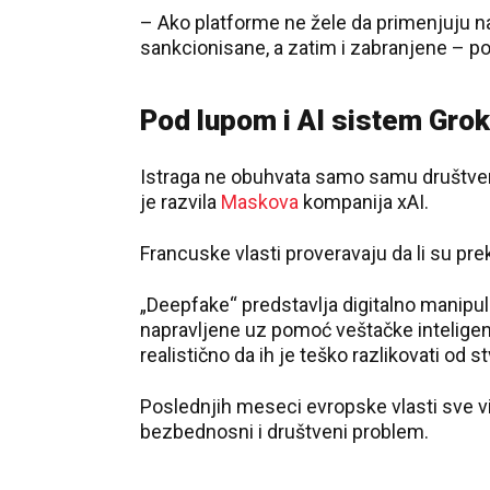
– Ako platforme ne žele da primenjuju naša
sankcionisane, a zatim i zabranjene – por
Pod lupom i AI sistem Grok
Istraga ne obuhvata samo samu društvenu
je razvila
Maskova
kompanija xAI.
Francuske vlasti proveravaju da li su pre
„Deepfake“ predstavlja digitalno manipuli
napravljene uz pomoć veštačke inteligenci
realistično da ih je teško razlikovati od 
Poslednjih meseci evropske vlasti sve vi
bezbednosni i društveni problem.