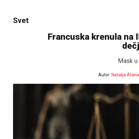
Svet
Francuska krenula na 
dečj
Mask u 
Autor:
Natalija Atan