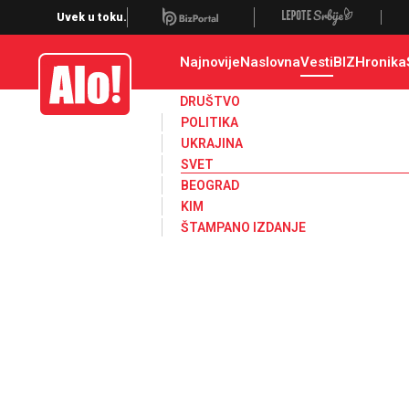
Svet, Ruske vesti, Planeta, Region
Uvek u toku.
Najnovije
Naslovna
Vesti
BIZ
Hronika
Alo
DRUŠTVO
POLITIKA
UKRAJINA
SVET
BEOGRAD
KIM
ŠTAMPANO IZDANJE