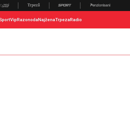
Sport
Vip
Razonoda
Najžena
Trpeza
Radio