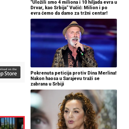
"Uložili smo 4 miliona i 10 hiljada evra u
Drvar, kao Srbija" Vučić: Milion i po
evra ćemo da damo za tržni centar!
Pokrenuta peticija protiv Dina Merlina!
Nakon haosa u Sarajevu traži se
zabrana u Srbiji