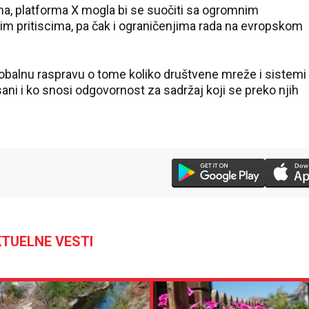
na, platforma X mogla bi se suočiti sa ogromnim
m pritiscima, pa čak i ograničenjima rada na evropskom
obalnu raspravu o tome koliko društvene mreže i sistemi
sani i ko snosi odgovornost za sadržaj koji se preko njih
TUELNE VESTI