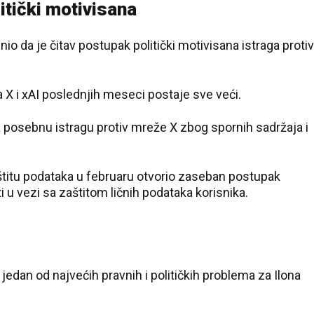
litički motivisana
io da je čitav postupak politički motivisana istraga protiv
a X i xAI poslednjih meseci postaje sve veći.
a posebnu istragu protiv mreže X zbog spornih sadržaja i
štitu podataka u februaru otvorio zaseban postupak
i u vezi sa zaštitom ličnih podataka korisnika.
jedan od najvećih pravnih i političkih problema za Ilona