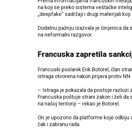
Prema informacijama francuskih medija, i
na koji se preko sistema veštačke intelig
„deepfake“ sadržaji i drugi materijali koji
Dodatnu pažnju izazvala je činjenica d
na neformalni razgovor.
Francuska zapretila sankc
Francuski poslanik Erik Botorel, član st
istraga otvorena nakon prijava protiv NN 
– Istraga je pokazala da postoje razloz
Francuska poštuje strani zakon i želi da 
na našoj teritoriji – rekao je Botorel.
On je upozorio da platforme koje odbiju d
čak i zabranu rada.