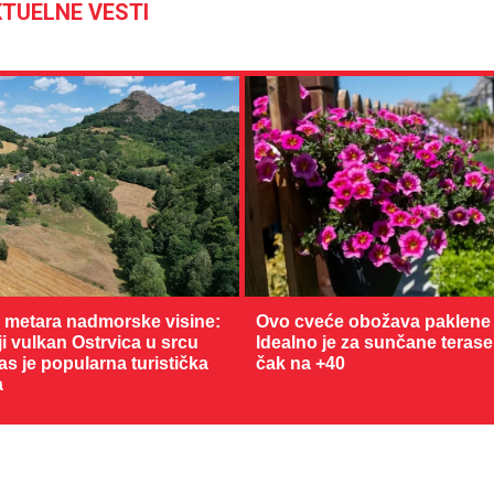
TUELNE VESTI
0 metara nadmorske visine:
Ovo cveće obožava paklene 
 vulkan Ostrvica u srcu
Idealno je za sunčane terase
as je popularna turistička
čak na +40
a
30 °C
Loznica