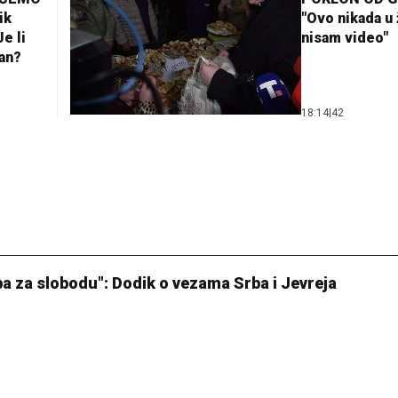
ik
"Ovo nikada u 
e li
nisam video"
lan?
18:14
|
42
a za slobodu": Dodik o vezama Srba i Jevreja