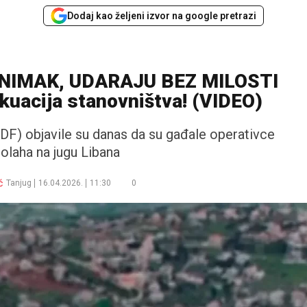
Dodaj kao željeni izvor na google pretrazi
SNIMAK, UDARAJU BEZ MILOSTI
kuacija stanovništva! (VIDEO)
DF) objavile su danas da su gađale operativce
laha na jugu Libana
ć
Tanjug
16.04.2026.
11:30
0