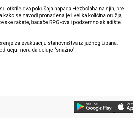
su otkrile dva pokušaja napada Hezbolaha na njih, pre
kako se navodi pronađena je i velika količina oružja,
nkovske rakete, bacače RPG-ova i podzemno skladište
orenje za evakuaciju stanovništva iz južnog Libana,
odručju mora da deluje "snažno".