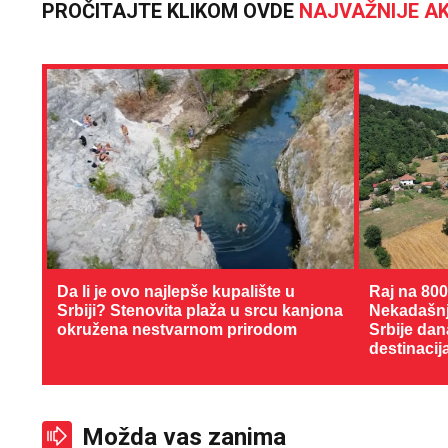
PROČITAJTE KLIKOM OVDE
NAJVAŽNIJE AK
Da li je ovo najlepše kupalište u
Raj na 80
Srbiji? Stenovita plaža u srcu kanjona
Nekadašnji
okružena nestvarnom prirodom
Srbije dan
destinacij
Možda vas zanima