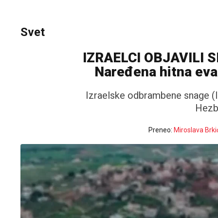
Svet
IZRAELCI OBJAVILI 
Naređena hitna eva
Izraelske odbrambene snage (I
Hezbo
Preneo:
Miroslava Brki