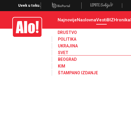
Svet, Ruske vesti, Planeta, Region
Uvek u toku.
Najnovije
Naslovna
Vesti
BIZ
Hronika
Alo
DRUŠTVO
POLITIKA
UKRAJINA
SVET
BEOGRAD
KIM
ŠTAMPANO IZDANJE