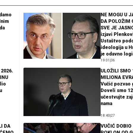
adamo
NE MOGU U 
dnim
DA POLOŽIM 
da
SVE JE JASNO
izjavi Plenkov
Ustaštvo pod
ideologija u H
je odavno log
19:01
|
36
 2026.
ULOŽILI SMO 
INU
MILIONA EVR
lio
Vučić pozvao 
u
Doveli smo 12
učestvujte za
nama
18:40
|
27
I DA
VUČIĆ DOBIO
AĆEMO
POKLON OD 