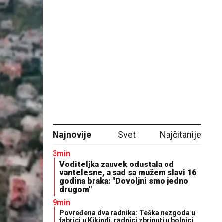
Najnovije
Svet
Najčitanije
3min
Voditeljka zauvek odustala od
vantelesne, a sad sa mužem slavi 16
godina braka: "Dovoljni smo jedno
drugom"
9min
Povređena dva radnika: Teška nezgoda u
fabrici u Kikindi, radnici zbrinuti u bolnici