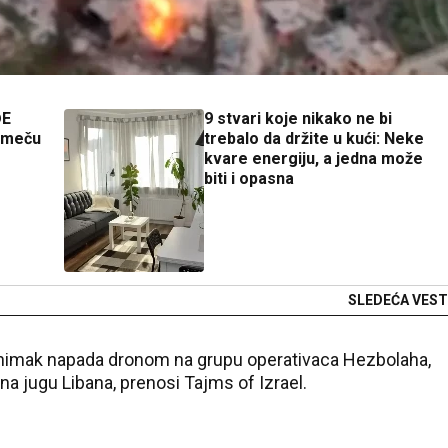
ĐE
9 stvari koje nikako ne bi
a meču
trebalo da držite u kući: Neke
kvare energiju, a jedna može
biti i opasna
SLEDEĆA VEST
snimak napada dronom na grupu operativaca Hezbolaha,
na jugu Libana, prenosi Tajms of Izrael.