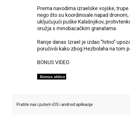
Prema navodima izraelske vojske, trupe 
nego što su koordinisale napad dronom, a 
uključujući puške Kalašnjikov, protivte
oružja s minobacačkim granatama.
Ranije danas Izrael je izdao "hitno" upoz
poručivši kako zbog Hezbolaha na tom p
BONUS VIDEO
Pratite nas i putem iOS i android aplikacije