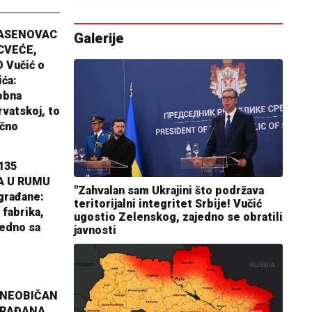
JASENOVAC
Galerije
CVEĆE,
 Vučić o
ića:
obna
rvatskoj, to
ično
135
A U RUMU
"Zahvalan sam Ukrajini što podržava
građane:
teritorijalni integritet Srbije! Vučić
 fabrika,
ugostio Zelenskog, zajedno se obratili
jedno sa
javnosti
 NEOBIČAN
GRAĐANA