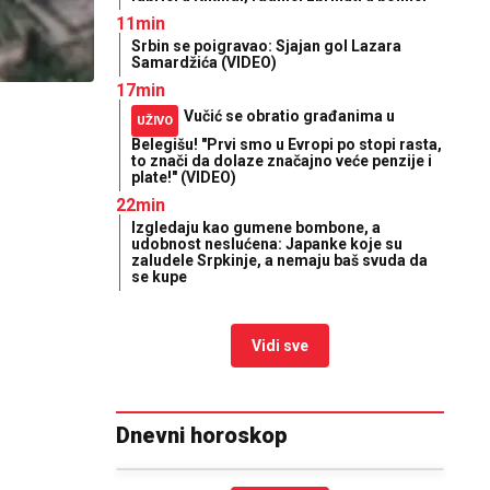
11min
Srbin se poigravao: Sjajan gol Lazara
Samardžića (VIDEO)
17min
Vučić se obratio građanima u
UŽIVO
Belegišu! "Prvi smo u Evropi po stopi rasta,
to znači da dolaze značajno veće penzije i
plate!" (VIDEO)
22min
Izgledaju kao gumene bombone, a
udobnost neslućena: Japanke koje su
zaludele Srpkinje, a nemaju baš svuda da
se kupe
Vidi sve
Dnevni horoskop