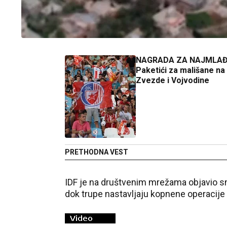
NAGRADA ZA NAJMLA
Paketići za mališane n
Zvezde i Vojvodine
PRETHODNA VEST
IDF je na društvenim mrežama objavio 
dok trupe nastavljaju kopnene operacije 