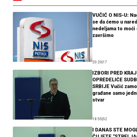
VUČIĆ O NIS-U: N
se da ćemo u nare
nedeljama to moći 
završimo
20:20
|
17
IZBORI PRED KRAJ
OPREDELIĆE SUDB
SRBIJE Vučić zamo
građane samo jedn
stvar
18:55
|
52
I DANAS STE MOGL
ČUJETE "STRELJ