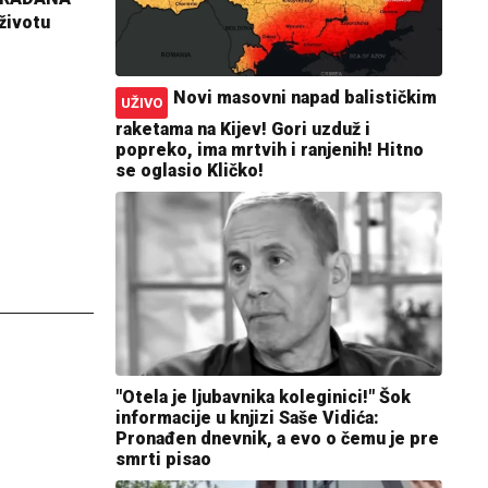
životu
Novi masovni napad balističkim
UŽIVO
raketama na Kijev! Gori uzduž i
popreko, ima mrtvih i ranjenih! Hitno
se oglasio Kličko!
"Otela je ljubavnika koleginici!" Šok
informacije u knjizi Saše Vidića:
Pronađen dnevnik, a evo o čemu je pre
smrti pisao