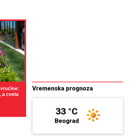
Vremenska prognoza
vrućine:
, a cveta
33 °C
Beograd