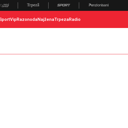
Sport
Vip
Razonoda
Najžena
Trpeza
Radio