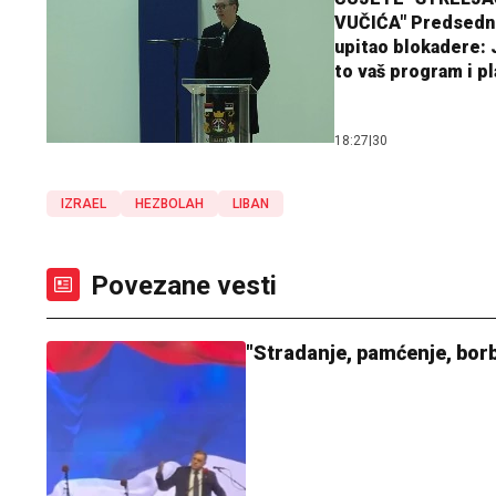
VUČIĆA" Predsedn
upitao blokadere: J
to vaš program i p
18:27
|
30
IZRAEL
HEZBOLAH
LIBAN
Povezane vesti
"Stradanje, pamćenje, borb