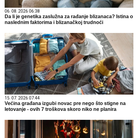
06. 08. 2026 06:38
Da li je genetika zaslužna za rađanje blizanaca? Istina o
naslednim faktorima i blizanačkoj trudnoći
15. 07. 2026 07:44
Većina građana izgubi novac pre nego što stigne na
letovanje - ovih 7 troškova skoro niko ne planira