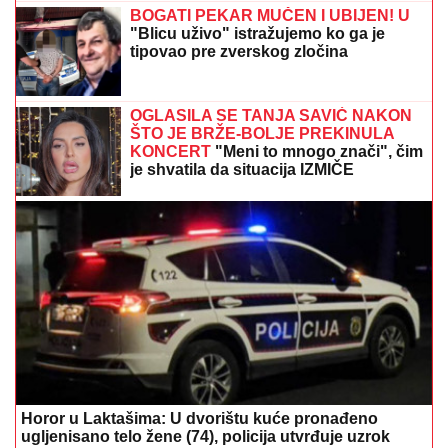
DOJAVA O BOMBI NA AUTOBUSKOJ STANICI
Drama
u Prištini: Sve vrvi od policije
Stravična eksplozija na Zvezdari: Sve
se treslo, geleri leteli na sve strane -
Vozila potpuno demolirana
Bila je mega popularna, a onda
napustila estradu i zaposlila se u
vulkanizerskoj radnji: "Plata mi je bila
500 maraka"