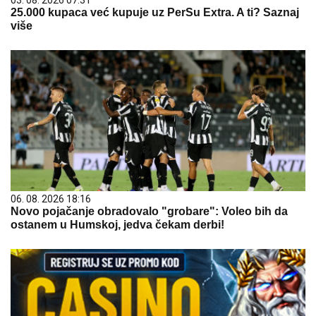
03. 08. 2026 07:31
25.000 kupaca već kupuje uz PerSu Extra. A ti? Saznaj
više
06. 08. 2026 18:16
Novo pojačanje obradovalo "grobare": Voleo bih da
ostanem u Humskoj, jedva čekam derbi!