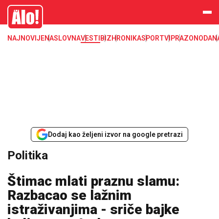
Alo
NAJNOVIJE
NASLOVNA
VESTI
BIZ
HRONIKA
SPORT
VIP
RAZONODA
N
Dodaj kao željeni izvor na google pretrazi
Politika
Štimac mlati praznu slamu:
Razbacao se lažnim
istraživanjima - sriče bajke