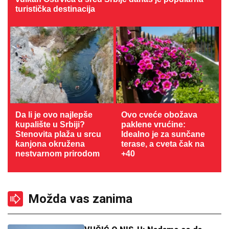
turistička destinacija
Da li je ovo najlepše
Ovo cveće obožava
kupalište u Srbiji?
paklene vrućine:
Stenovita plaža u srcu
Idealno je za sunčane
kanjona okružena
terase, a cveta čak na
nestvarnom prirodom
+40
Možda vas zanima