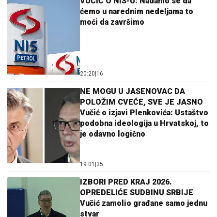
VUČIĆ O NIS-U: Nadamo se da
ćemo u narednim nedeljama to
moći da završimo
20:20
|
16
NE MOGU U JASENOVAC DA
POLOŽIM CVEĆE, SVE JE JASNO
Vučić o izjavi Plenkovića: Ustaštvo
podobna ideologija u Hrvatskoj, to
je odavno logično
19:01
|
35
IZBORI PRED KRAJ 2026.
OPREDELIĆE SUDBINU SRBIJE
Vučić zamolio građane samo jednu
stvar