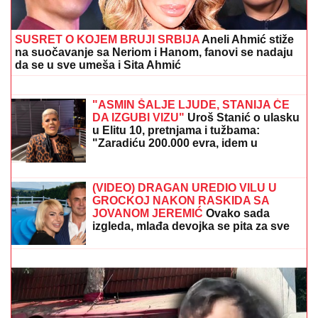
SUSRET O KOJEM BRUJI SRBIJA
Aneli Ahmić stiže
na suočavanje sa Neriom i Hanom, fanovi se nadaju
da se u sve umeša i Sita Ahmić
DRAGAN STANKOVIĆ DAO
OGROMAN NOVAC ZA GALA
PROSLAVU
Evo koja cifra je u pitanju -
sve prštalo od luksuza
"ASMIN ŠALJE LJUDE, STANIJA ĆE
DA IZGUBI VIZU"
Uroš Stanić o ulasku
u Elitu 10, pretnjama i tužbama:
"Zaradiću 200.000 evra, idem u
američku ambasadu"