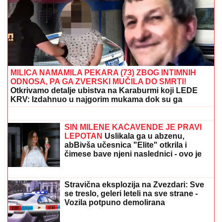
"EKSPLOZIJA" NA MESECU KAO TRI TONE TNT:
Komad Maskove rakete "Falkon 9" pao na lunarnu
površinu, između kratera Bel i Ajnštajn
(VIDEO) DRAGAN UREDIO VILU U
GROCKOJ NAKON RASKIDA SA
JOVANOM JEREMIĆ
Ovako sada
izgleda, mlađa devojka se pita za sve
(FOTO, VIDEO) OVO JE ZORAN
OSUMNJIČEN ZA UBISTVO SVOJE
MAJKE NA NOVOM BEOGRADU!
Policija ga izvela bosog, KRVAVIH
nogu sa lisicama na rukama, ušao u
kola Hitne pomoći