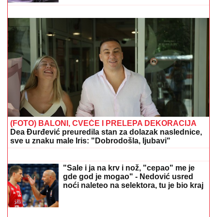
MILICA NAMAMILA PEKARA (73) ZBOG INTIMNIH
ODNOSA, PA GA ZVERSKI MUČILA DO SMRTI!
Otkrivamo detalje ubistva na Karaburmi koji LEDE
KRV: Izdahnuo u najgorim mukama dok su ga
osumnjičeni pljačkali
VELIKA RADOST U DOMU:
Pevačica
se porodila i na svet donela sina, a
njegovo ime ima posebno značenje
SIN MILENE KAČAVENDE JE PRAVI
LEPOTAN
Uslikala ga u abzenu,
abBivša učesnica "Elite" otkrila i
čimese bave njeni naslednici - ovo je
prava ISTINA