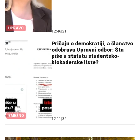
UPRAVO
12:46
|
21
Pričaju o demokratiji, a članstvo
odobrava Upravni odbor: Šta
piše u statutu studentsko-
blokaderske liste?
SMEŠNO
12:11
|
32