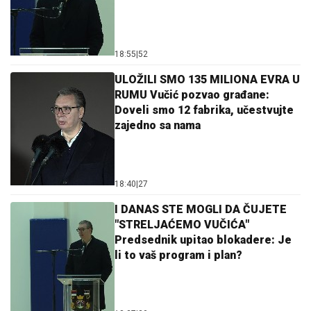
18:55
|
52
ULOŽILI SMO 135 MILIONA EVRA U
RUMU Vučić pozvao građane:
Doveli smo 12 fabrika, učestvujte
zajedno sa nama
18:40
|
27
I DANAS STE MOGLI DA ČUJETE
"STRELJAĆEMO VUČIĆA"
Predsednik upitao blokadere: Je
li to vaš program i plan?