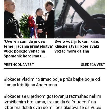
"Uveren sam da je ovo
Sve o vožnji tokom kiše:
temelj jačanja prijateljstva"
Ključne stvari koje svaki
Vučić položio venac na
vozač mora da zna
Spomenik herojima u
Tbilisiju
PRETHODNA VEST
SLEDEĆA VEST
Blokader Vladimir Štimac bolje priča bajke bolje od
Hansa Kristijana Andersena.
Blokader se u jednom gostovanju razmahao nekim
izmišljenim brojkama, i rekao da će "studenti" na
izborima dobiti dva i po miliona glasova, te da Vučić