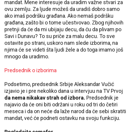
mandat. Mene interesuje da uradim važne stvari za
ovu zemlju. Za ljude možeš da uradiš dobro samo
ako imaš podršku građana. Ako nemaš podršku
građana, zašto bi o tome učestvovao. Zbog njihovih
pretnji da će da mi ubijaju decu, da ću da plivam po
Savi i Dunavu? To su priče za malu decu. To sve
ostavite po strani, uskoro nam slede izborima, na
njima će se videti šta ljudi žele a do toga imamo još
mnogo da uradimo.
Predsednik o izborima
Podsetimo, predsednik Srbije Aleksandar Vučić
izjavio je i pre nekoliko dana u intervjuu na TV Prvoj
da nema nikakav strah od izbora.
Predsednik je
najavio da će oni biti održani u roku od tri do četiri
meseca i da on neće da laže narod da će sebi skratiti
mandat, već će podneti ostavku na svoju funkciju.
Pogledajte semafor