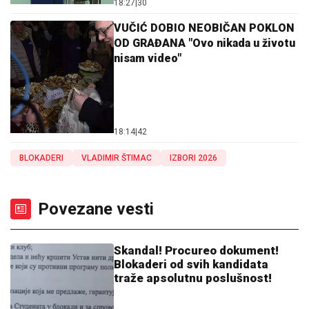
18:27
|
30
VUČIĆ DOBIO NEOBIČAN POKLON
OD GRAĐANA "Ovo nikada u životu
nisam video"
18:14
|
42
BLOKADERI
VLADIMIR ŠTIMAC
IZBORI 2026
Povezane vesti
Skandal! Procureo dokument!
Blokaderi od svih kandidata
traže apsolutnu poslušnost!