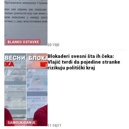
BLANKO OSTAVKE
20:15
|
0
Blokaderi svesni šta ih čeka:
Vlajić tvrdi da pojedine stranke
rizikuju politički kraj
SAMOUKIDANJE
11:16
|
11