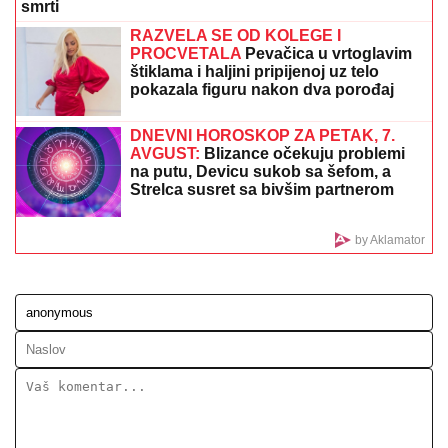
(FOTO) BALONI, CVEĆE I PRELEPA DEKORACIJA
Dea Đurđević preuredila stan za dolazak naslednice,
sve u znaku male Iris: "Dobrodošla, ljubavi"
CECU NIKO NIJE PREPOZNAO NA
AERODROMU
Leti iz Malage za
Beograd: Kačket na glavi, atlet majica i
naočare (FOTO)
"Sale i ja na krv i nož, "cepao" me je
gde god je mogao" - Nedović usred
noći naleteo na selektora, tu je bio kraj