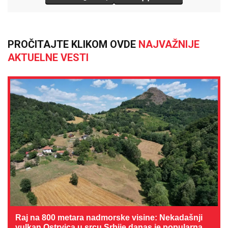
PROČITAJTE KLIKOM OVDE
NAJVAŽNIJE
AKTUELNE VESTI
Raj na 800 metara nadmorske visine: Nekadašnji
vulkan Ostrvica u srcu Srbije danas je popularna