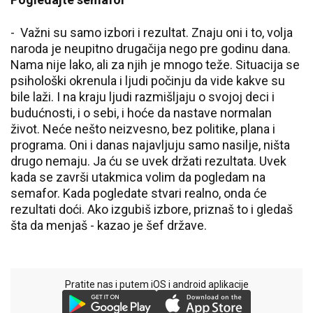
- Važni su samo izbori i rezultat. Znaju oni i to, volja
naroda je neupitno drugačija nego pre godinu dana.
Nama nije lako, ali za njih je mnogo teže. Situacija se
psihološki okrenula i ljudi počinju da vide kakve su
bile laži. I na kraju ljudi razmišljaju o svojoj deci i
budućnosti, i o sebi, i hoće da nastave normalan
život. Neće nešto neizvesno, bez politike, plana i
programa. Oni i danas najavljuju samo nasilje, ništa
drugo nemaju. Ja ću se uvek držati rezultata. Uvek
kada se završi utakmica volim da pogledam na
semafor. Kada pogledate stvari realno, onda će
rezultati doći. Ako izgubiš izbore, priznaš to i gledaš
šta da menjaš - kazao je šef države.
Pratite nas i putem iOS i android aplikacije