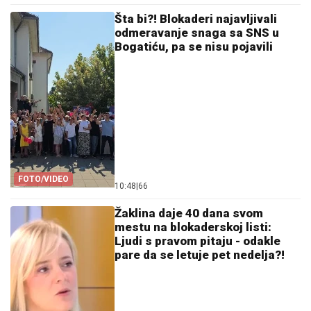
Šta bi?! Blokaderi najavljivali
odmeravanje snaga sa SNS u
Bogatiću, pa se nisu pojavili
FOTO/VIDEO
10:48
|
66
Žaklina daje 40 dana svom
mestu na blokaderskoj listi:
Ljudi s pravom pitaju - odakle
pare da se letuje pet nedelja?!