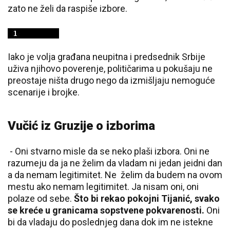
zato ne želi da raspiše izbore.
Iako je volja građana neupitna i predsednik Srbije
uživa njihovo poverenje, političarima u pokušaju ne
preostaje ništa drugo nego da izmišljaju nemoguće
scenarije i brojke.
Vučić iz Gruzije o izborima
- Oni stvarno misle da se neko plaši izbora. Oni ne
razumeju da ja ne želim da vladam ni jedan jeidni dan
a da nemam legitimitet. Ne želim da budem na ovom
mestu ako nemam legitimitet. Ja nisam oni, oni
polaze od sebe.
Što bi rekao pokojni Tijanić, svako
se kreće u granicama sopstvene pokvarenosti.
Oni
bi da vladaju do poslednjeg dana dok im ne istekne