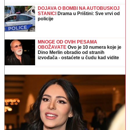
se suočavaju u domu! (FOTO)
SELI SE U STAN SA BIVŠOM ŽENOM
Glumac nakon razvoda doneo
neobičnu odluku, a sada pokazao
kako napreduju renovacije:
"Nadgledanje"
OVAJ FAKULTET JE ZAVRŠILA SARA JO
Sada uživa
na putovanjima sa Aleksejem Bjelogrlićem, a nekada
se školovala i u Italiji - OVO joj je bio problem
HAOS ISPRED PINKOVOG STUDIJA:
Nerio i Hana "UDARILI" na Aneli,
spremili sve dokaze protiv nje!