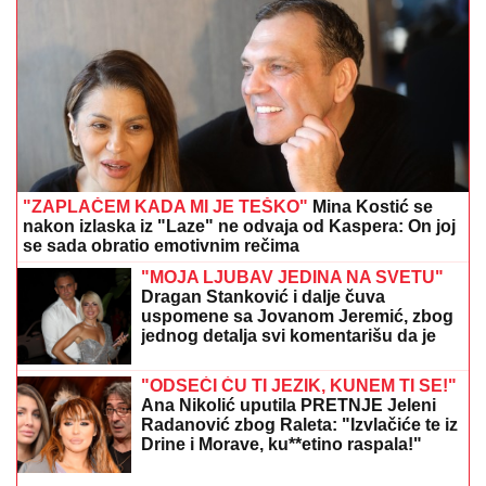
Dino Merlin obradio od stranih
izvođača - ostaćete u čudu kad vidite
spisak
"RAZOČARALA SAM SE, MNOGI SU
NESTALI NAKON SAŠINE SMRTI"
Suzana Jovanović otkrila da su je
zaboravili ljudi sa estrade: "Plaše se"
(FOTO) "AKO JE DETE PAMETNO, ZNA SE NA KOGA
JE - NA TETKU"
Vanja Gudelj podelila objavu o
malom Ilijanu, Anastasija odmah reagovala
UGINULO 13 IRVASA
Stručnjaci