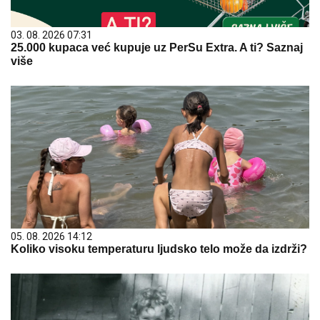
03. 08. 2026 07:31
25.000 kupaca već kupuje uz PerSu Extra. A ti? Saznaj
više
05. 08. 2026 14:12
Koliko visoku temperaturu ljudsko telo može da izdrži?