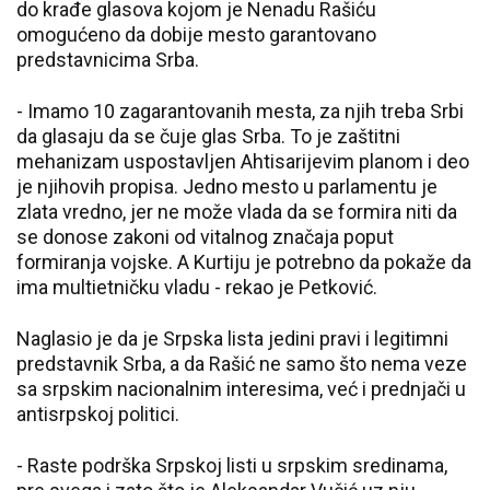
do krađe glasova kojom je Nenadu Rašiću
omogućeno da dobije mesto garantovano
predstavnicima Srba.
- Imamo 10 zagarantovanih mesta, za njih treba Srbi
da glasaju da se čuje glas Srba. To je zaštitni
mehanizam uspostavljen Ahtisarijevim planom i deo
je njihovih propisa. Jedno mesto u parlamentu je
zlata vredno, jer ne može vlada da se formira niti da
se donose zakoni od vitalnog značaja poput
formiranja vojske. A Kurtiju je potrebno da pokaže da
ima multietničku vladu - rekao je Petković.
Naglasio je da je Srpska lista jedini pravi i legitimni
predstavnik Srba, a da Rašić ne samo što nema veze
sa srpskim nacionalnim interesima, već i prednjači u
antisrpskoj politici.
- Raste podrška Srpskoj listi u srpskim sredinama,