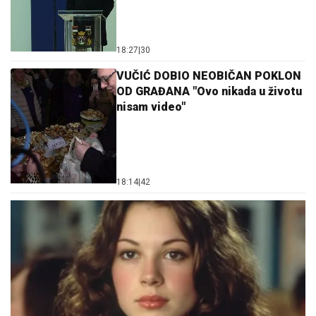
18:27
|
30
VUČIĆ DOBIO NEOBIČAN POKLON
OD GRAĐANA "Ovo nikada u životu
nisam video"
18:14
|
42