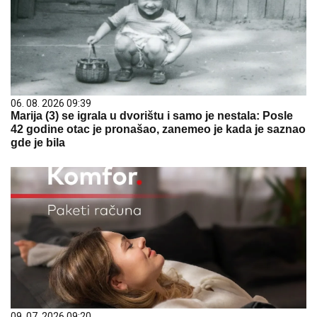
06. 08. 2026 09:39
Marija (3) se igrala u dvorištu i samo je nestala: Posle
42 godine otac je pronašao, zanemeo je kada je saznao
gde je bila
09. 07. 2026 09:20