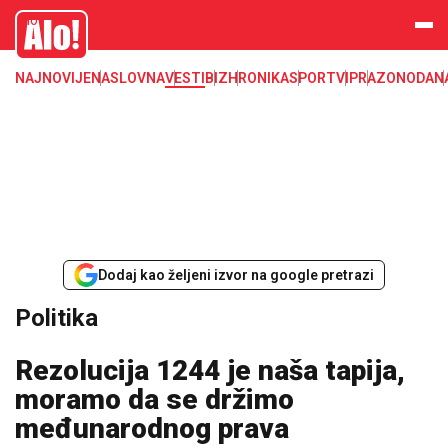
Alo
NAJNOVIJE
NASLOVNA
VESTI
BIZ
HRONIKA
SPORT
VIP
RAZONODA
N
Dodaj kao željeni izvor na google pretrazi
Politika
Rezolucija 1244 je naša tapija,
moramo da se držimo
međunarodnog prava