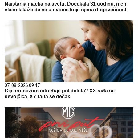
Najstarija mačka na svetu: Dočekala 31 godinu, njen
vlasnik kaže da se u ovome krije njena dugovečnost
07. 08. 2026 09:47
Čiji hromozom određuje pol deteta? XX rađa se
devojčica, XY rađa se dečak