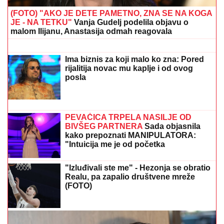
DOJAVA O BOMBI NA AUTOBUSKOJ
STANICI
Drama u Prištini: Sve vrvi od
policije
Uzbuna u Srbiji, buktinje se šire nezaustavljivo! Požar
izbio na još dve lokacije, vatrogasci u lavovskoj borbi
sa vatrom
MNOGE OD OVIH PESAMA
OBOŽAVATE
Ovo je 10 numera koje je