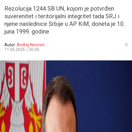
Rezolucija 1244 SB UN, kojom je potvrđen
suverenitet i teritorijalni integritet tada SRJ i
njene naslednice Srbije u AP KiM, doneta je 10.
juna 1999. godine
Autor:
Andrej Novović
0
11.06.2026.
06:00