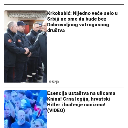
PEVAČICA TRPELA NASILJE OD
BIVŠEG PARTNERA
Sada objasnila
kako prepoznati MANIPULATORA:
"Intuicija me je od početka
upozoravala"
"Izluđivali ste me" - Hezonja se obratio
Realu, pa zapalio društvene mreže
(FOTO)
"ZAPLAČEM KADA MI JE TEŠKO"
Mina Kostić se
nakon izlaska iz "Laze" ne odvaja od Kaspera: On joj