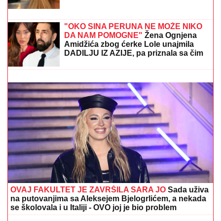
(FOTO) BELI LJILJANI I BELI KOVČEG
ZA UBIJENU LJUDMILU
Porodica
ispratila Ruskinju koju je ugušio turski
državljanin u Borči: Sveštenik držao
opelo na Lešću
"NISAM HTEO DA UČESTVUJEM U TOME"
Srpski
muzičar otkrio zašto je napustio "Zvezde Granda":
"Svađe su iscenirane, žiri je bitniji od takmičara"
"OKO SINA PERUNA NE MOŽE NIKO
DA NAM POMOGNE"
Žena Ognjena
Amidžića zbog ćerke Lole unajmila
DADILJU IZ AZIJE, pa priznala sa čim