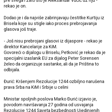
pre svega i zato što je Aleksandar Vučić uz nju -
rekao je on.
Dodao je i da najviše zabrinjavaju čestitke Kurtiju iz
Brisela koje su stigle iako proces prebrojavanja
glasova još traje.
- Još nisu prebrojani glasovi iz dijaspore - rekao je
direktor Kancelarije za KiM.
Govoreći o dijalogu u Briselu, Petković je rekao da je
specijalni izaslanik EU za dijalog Peter Sorensen
želeo da organizuje sastanke, ali da je Priština to
odbijala.
Đurić: Kršenjem Rezolucije 1244 ozbiljno narušena
prava Srba na KiM i Srbije u celini
Ministar spoljnih poslova Marko Đurić izjavio je,
povodom navršavanja 27 godina od usvajanja
Rezolucije 1244 Saveta bezbednosti Ujedinjenih