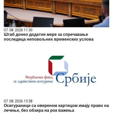
07. 08. 2026 11:30
Штаб донео додатне мере за спречавање
последица неповољних временских услова
07. 08. 2026 13:38
Осигураници са овереном картицом имају право на
лечење, без обзира на рок важења