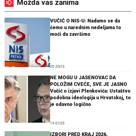
Možda vas zanima
VUČIĆ O NIS-U: Nadamo se da
ćemo u narednim nedeljama to
moći da završimo
20:20
|
16
NE MOGU U JASENOVAC DA
POLOŽIM CVEĆE, SVE JE JASNO
Vučić o izjavi Plenkovića: Ustaštvo
podobna ideologija u Hrvatskoj, to
je odavno logično
19:01
|
35
IZBORI PRED KRAJ 2026.