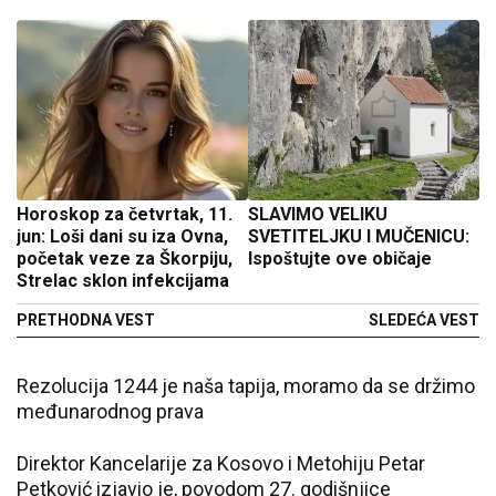
Horoskop za četvrtak, 11.
SLAVIMO VELIKU
jun: Loši dani su iza Ovna,
SVETITELJKU I MUČENICU:
početak veze za Škorpiju,
Ispoštujte ove običaje
Strelac sklon infekcijama
PRETHODNA VEST
SLEDEĆA VEST
Rezolucija 1244 je naša tapija, moramo da se držimo
međunarodnog prava
Direktor Kancelarije za Kosovo i Metohiju Petar
Petković izjavio je, povodom 27. godišnjice