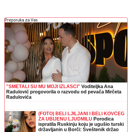
Preporuka za Vas
"SMETALI SU MU MOJI IZLASCI"
Voditeljka Ana
Radulović progovorila o razvodu od pevača Mirčeta
Radulovića
OVDE VEĆ
PLjUŠTI I GRMI! STIŽE
NEVREME: Evo gde se do kraja dana
u Srbiji očekuju pljuskovi sa
grmljavinom