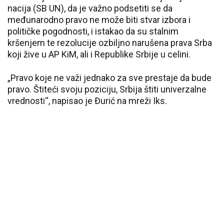
nacija (SB UN), da je važno podsetiti se da
međunarodno pravo ne može biti stvar izbora i
političke pogodnosti, i istakao da su stalnim
kršenjem te rezolucije ozbiljno narušena prava Srba
koji žive u AP KiM, ali i Republike Srbije u celini.
„Pravo koje ne važi jednako za sve prestaje da bude
pravo. Štiteći svoju poziciju, Srbija štiti univerzalne
vrednosti“, napisao je Đurić na mreži Iks.