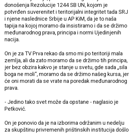
donošenja Rezolucije 1244 SB UN, kojom je
potvrđen suverenitet i teritorijalni integritet tada SRJ
i njene naslednice Srbije u AP KiM, da je to naša
tapija na kojoj moramo da insistiramo i da se držimo
međunarodnog prava, principa i normi Ujedinjenih
nacija.
On je za TV Prva rekao da smo mi po teritoriji mala
zemlja, ali da zato moramo da se držimo tih principa,
jer bez obzira kakvo je stanje u svetu, gde sada „sila
boga ne moli“, moramo da se držimo našeg kursa, jer
će oni morati da se vrate na poredak međunarodnog
prava.
- Jedino tako svet može da opstane - naglasio je
Petković.
On je ponovio da je na izborima održanim u nedelju
za skupštinu privremenih prištinskih institucija došlo