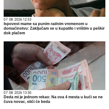
07. 08. 2026 12:53
Ispovest mame sa punim radnim vremenom u
domaćinstvu: Zaključam se u kupatilo i vrištim u peškir
dok plačem
07. 08. 2026 13:30
Deda mi je jednom rekao: Na ova 4 mesta u kući se ne
čuva novac, stići će beda