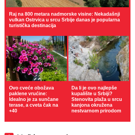
Raj na 800 metara nadmorske visine: Nekadašnji
vulkan Ostrvica u srcu Srbije danas je popularna
turistička destinacija
Ovo cveće obožava
Da li je ovo najlepše
paklene vrućine:
kupalište u Srbiji?
Idealno je za sunčane
Stenovita plaža u srcu
terase, a cveta čak na
kanjona okružena
+40
nestvarnom prirodom