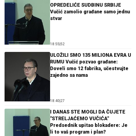
OPREDELIĆE SUDBINU SRBIJE
Vučić zamolio građane samo jednu
stvar
18:55
|
52
ULOŽILI SMO 135 MILIONA EVRA U
RUMU Vučić pozvao građane:
Doveli smo 12 fabrika, učestvujte
zajedno sa nama
18:40
|
27
I DANAS STE MOGLI DA ČUJETE
"STRELJAĆEMO VUČIĆA"
Predsednik upitao blokadere: Je
li to vaš program i plan?