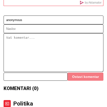
zbunjeni zbog prizora koje su zatekli:
"Veoma je neuobičajeno..."
Ima biznis za koji malo ko zna: Pored
rijalitija novac mu kaplje i od ovog
posla
SIN MILENE KAČAVENDE JE PRAVI LEPOTAN
Uslikala ga u abzenu, abBivša učesnica "Elite" otkrila
i čimese bave njeni naslednici - ovo je prava ISTINA