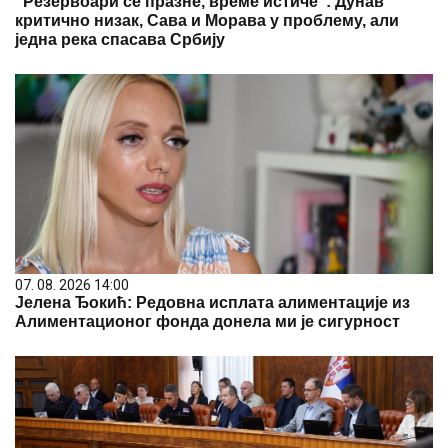
"Резервоари се празне, време истиче": Дунав
критично низак, Сава и Морава у проблему, али
једна река спасава Србију
07. 08. 2026 14:00
Јелена Ђокић: Редовна исплата алиментације из
Алиментационог фонда донела ми је сигурност