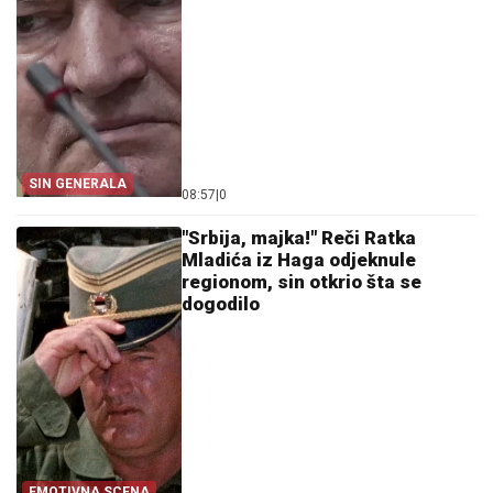
SIN GENERALA
08:57
|
0
"Srbija, majka!" Reči Ratka
Mladića iz Haga odjeknule
regionom, sin otkrio šta se
dogodilo
EMOTIVNA SCENA