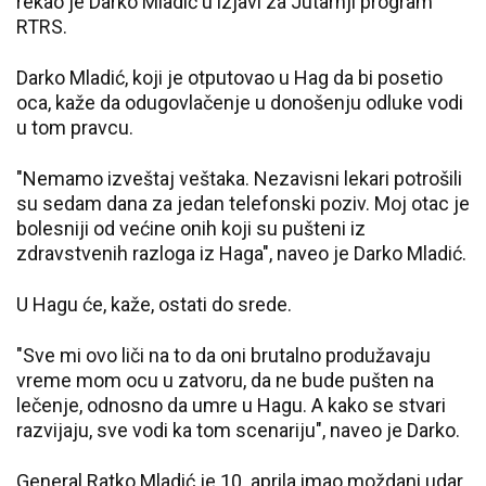
rekao je Darko Mladić u izjavi za Jutarnji program
RTRS.
Darko Mladić, koji je otputovao u Hag da bi posetio
oca, kaže da odugovlačenje u donošenju odluke vodi
u tom pravcu.
"Nemamo izveštaj veštaka. Nezavisni lekari potrošili
su sedam dana za jedan telefonski poziv. Moj otac je
bolesniji od većine onih koji su pušteni iz
zdravstvenih razloga iz Haga", naveo je Darko Mladić.
U Hagu će, kaže, ostati do srede.
"Sve mi ovo liči na to da oni brutalno produžavaju
vreme mom ocu u zatvoru, da ne bude pušten na
lečenje, odnosno da umre u Hagu. A kako se stvari
razvijaju, sve vodi ka tom scenariju", naveo je Darko.
General Ratko Mladić je 10. aprila imao moždani udar