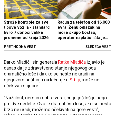
Strože kontrole za sve
Račun za telefon od 16.000
tipove vozila - standard
evra: Ženu odlazak na
Evro 7 donosi velike
more skupo koštao,
promene od kraja 2026.
operater naplatio i šta je
koristila i šta nije
PRETHODNA VEST
SLEDEĆA VEST
Darko Mladić,
sin generala
Ratka Mladića
izjavio je
danas da je zdravstveno stanje njegovog oca
dramatično loše i da ako se nešto ne uradi na
njegovom puštanju na lečenje u
Srbiji
, može se
očekivati najgore.
"Nažalost, nemam dobre vesti, on je još lošije nego
pre dve nedelje. Ovo je dramatično loše, ako se nešto
brzo ne uradi, možemo očekivati najgore vesti",