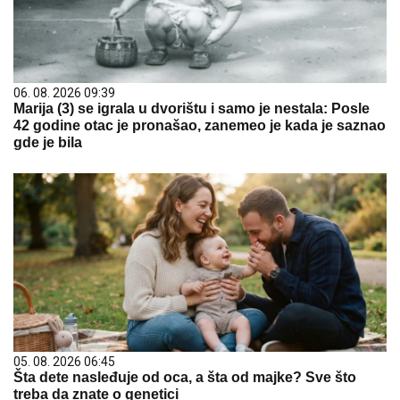
06. 08. 2026 09:39
Marija (3) se igrala u dvorištu i samo je nestala: Posle
42 godine otac je pronašao, zanemeo je kada je saznao
gde je bila
05. 08. 2026 06:45
Šta dete nasleđuje od oca, a šta od majke? Sve što
treba da znate o genetici