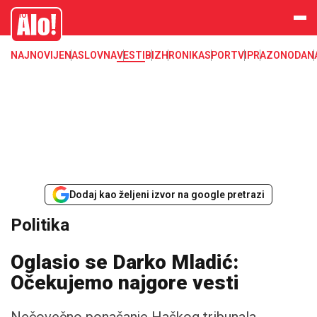
Alo
NAJNOVIJE
NASLOVNA
VESTI
BIZ
HRONIKA
SPORT
VIP
RAZONODA
N
Dodaj kao željeni izvor na google pretrazi
Politika
Oglasio se Darko Mladić:
Očekujemo najgore vesti