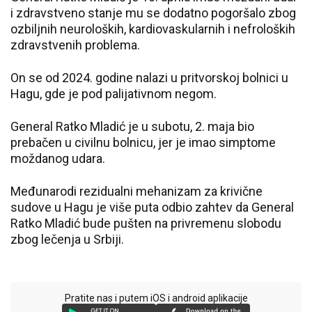
i zdravstveno stanje mu se dodatno pogoršalo zbog
ozbiljnih neuroloških, kardiovaskularnih i nefroloških
zdravstvenih problema.
On se od 2024. godine nalazi u pritvorskoj bolnici u
Hagu, gde je pod palijativnom negom.
General Ratko Mladić je u subotu, 2. maja bio
prebačen u civilnu bolnicu, jer je imao simptome
moždanog udara.
Međunarodi rezidualni mehanizam za krivične
sudove u Hagu je više puta odbio zahtev da General
Ratko Mladić bude pušten na privremenu slobodu
zbog lečenja u Srbiji.
Pratite nas i putem iOS i android aplikacije