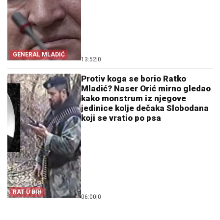
GENERAL MLADIĆ
13:52
|
0
Protiv koga se borio Ratko
Mladić? Naser Orić mirno gledao
kako monstrum iz njegove
jedinice kolje dečaka Slobodana
koji se vratio po psa
RAT U BIH
06:00
|
0