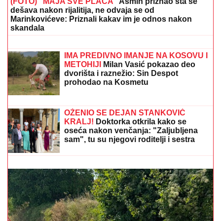
(FOTO) "MAJA SVE PLAĆA"
Asmin priznao šta se
dešava nakon rijalitija, ne odvaja se od
Marinkovićeve: Priznali kakav im je odnos nakon
skandala
PROMENILA VERU, PA SAMA
OBJAVILA SVOJ INTIMNI SNIMAK
Pevačica opet šokira, slika stopala u
KESAMA: "Mažem ovčiju mast"
IMA PREDIVNO IMANJE NA KOSOVU I
METOHIJI
Milan Vasić pokazao deo
dvorišta i raznežio: Sin Despot
prohodao na Kosmetu