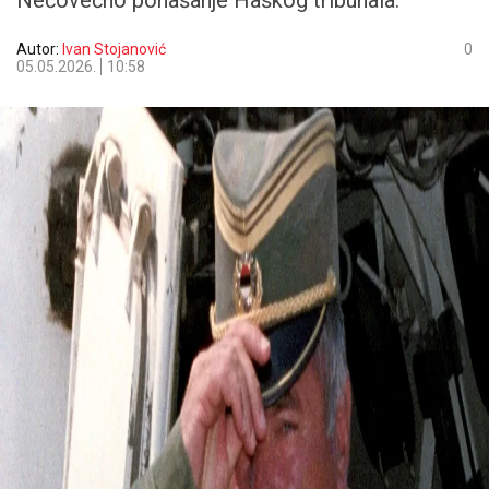
Nečovečno ponašanje Haškog tribunala.
Autor:
Ivan Stojanović
0
05.05.2026.
10:58