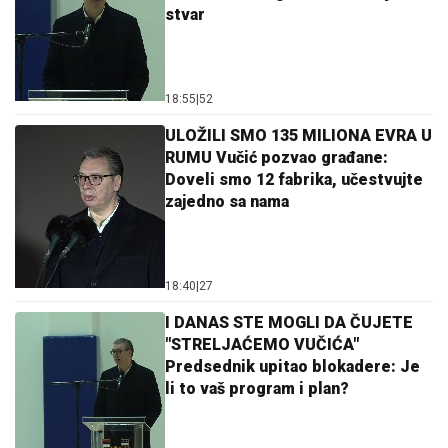
stvar
18:55
|
52
ULOŽILI SMO 135 MILIONA EVRA U
RUMU Vučić pozvao građane:
Doveli smo 12 fabrika, učestvujte
zajedno sa nama
18:40
|
27
I DANAS STE MOGLI DA ČUJETE
"STRELJAĆEMO VUČIĆA"
Predsednik upitao blokadere: Je
li to vaš program i plan?