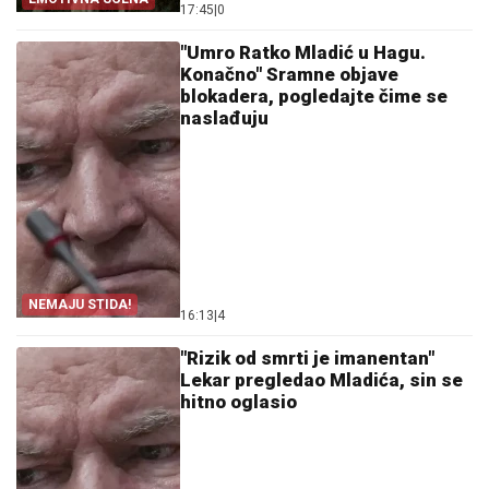
17:45
|
0
"Umro Ratko Mladić u Hagu.
Konačno" Sramne objave
blokadera, pogledajte čime se
naslađuju
NEMAJU STIDA!
16:13
|
4
"Rizik od smrti je imanentan"
Lekar pregledao Mladića, sin se
hitno oglasio