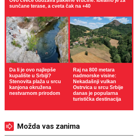
Ovo cveće obožava paklene vrućine: Idealno je za
sunčane terase, a cveta čak na +40
Da li je ovo najlepše
Raj na 800 metara
kupalište u Srbiji?
nadmorske visine:
Stenovita plaža u srcu
Nekadašnji vulkan
kanjona okružena
Ostrvica u srcu Srbije
nestvarnom prirodom
danas je popularna
turistička destinacija
Možda vas zanima