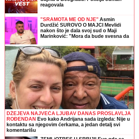
FIFA
se hitno oglasila zbog Đanija Infantina
POBUNA U SAKSONIJI:
Desničari
traže pad vlade, Nemačka pred
raspadom
PRVI SNIMAK TEE TAIROVIĆ I MUŽA
NAKON SAOBRAĆAJKE!
Uhvaćeni
zajedno u Budvi: Ivan sa ZAVOJEM
preko celog stopala, a evo kako
pevačica izgleda nakon udesa u Crnoj
Gori