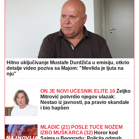
STRAVIČNA NESREĆA KOD JASENOVIKA!
Strahuje
se da IMA POVREĐENIH, sve vrvi od policije i Hitne
pomoći (FOTO, VIDEO)
Peković uterao strah u kosti NBA
zvezdi: Radio je serije od 25 zgibova,
nisam smeo da mu priđem
"VARA LJUDE I IZNUĐUJE NOVAC"
Poznati glumac na meni prevare, ukrali
mu identitet, pa traže ljudima pare: "Ne
nasedajte, prijavite"