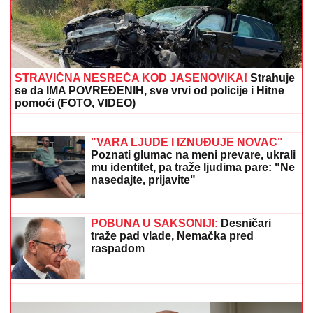
"PLAŠIM SE SMRTI"
Pevačica (73) u panici nakon
smrti kolega: "Velika sam kukavica, mužu ne smem ni
da pomenem kupovinu grobnice"
OŽENIO SE DEJAN STANKOVIĆ
KRALJ!
Doktorka otkrila kako se
oseća nakon venčanja: "Zaljubljena
sam", tu su njegovi roditelji i sestra
(VIDEO)
GINISOVA
KNjIGA REKORDA: Najveći
vatromet u istoriji izveden 4. jula u
Vašingtonu