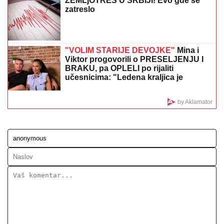
Hitno uključivanje Mustafe Durdžića u emisiju, otkrio
detalje video poziva sa Majom: "Mevlida je ljuta na
nju"
VELIKI USPEH!
Srbija osvojila medalju
na prvenstvu Evrope!
ON JE NOVI UČESNIK ELITE 10
Željko
Mitrović potvrdio njegov ulazak:
Nestao iz javnosti, pa pravio skandale
i bio hapšen