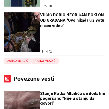
18:27
|
30
VUČIĆ DOBIO NEOBIČAN POKLON
OD GRAĐANA "Ovo nikada u životu
nisam video"
18:14
|
42
DARKO MLADIĆ
RATKO MLADIĆ
Povezane vesti
Stanje Ratka Mladića se dodatno
pogoršalo: "Nije u stanju da
govori"