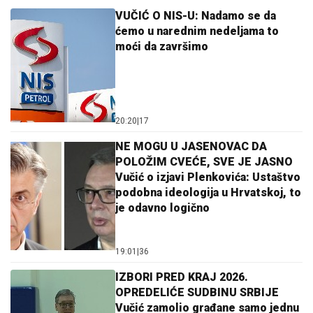
VUČIĆ O NIS-U: Nadamo se da
ćemo u narednim nedeljama to
moći da završimo
20:20
|
17
NE MOGU U JASENOVAC DA
POLOŽIM CVEĆE, SVE JE JASNO
Vučić o izjavi Plenkovića: Ustaštvo
podobna ideologija u Hrvatskoj, to
je odavno logično
19:01
|
36
IZBORI PRED KRAJ 2026.
OPREDELIĆE SUDBINU SRBIJE
Vučić zamolio građane samo jednu