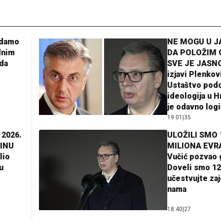
adamo
NE MOGU U 
dnim
DA POLOŽIM 
da
SVE JE JASNO
izjavi Plenkov
Ustaštvo pod
ideologija u H
je odavno log
19:01
|
35
 2026.
ULOŽILI SMO 
INU
MILIONA EVR
lio
Vučić pozvao 
u
Doveli smo 12
učestvujte za
nama
18:40
|
27