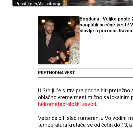
Prinstcreen/Ai ilustracija
Bogdana i Veljko posle 
saopštili srećne vesti! 
slavlje u porodici Ražna
PRETHODNA VEST
U Srbiji će sutra pre podne biti pretežn
oblačno vreme mestimično sa lokalnim p
hidrometeorološki zavod
.
Vetar će biti slab i umeren, u Vojvodini i
temperatura kretaće se od četiri do 13, 