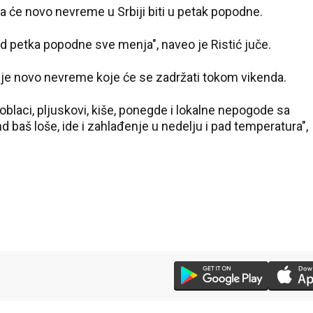
a će novo nevreme u Srbiji biti u petak popodne.
d petka popodne sve menja", naveo je Ristić juče.
nje novo nevreme koje će se zadržati tokom vikenda.
blaci, pljuskovi, kiše, ponegde i lokalne nepogode sa
 baš loše, ide i zahlađenje u nedelju i pad temperatura",
23 °C
30 °C
Loznica
Beograd