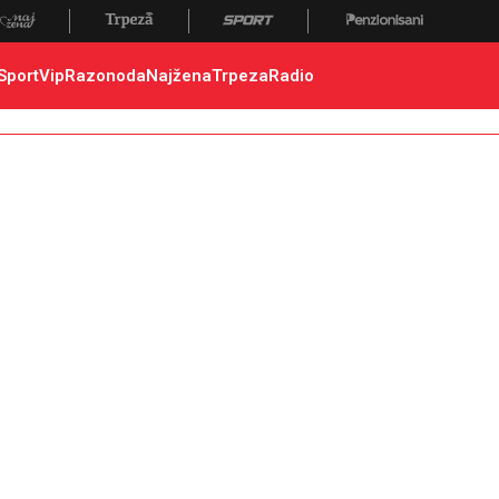
Sport
Vip
Razonoda
Najžena
Trpeza
Radio