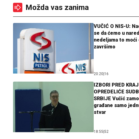
Možda vas zanima
VUČIĆ O NIS-U: N
se da ćemo u nare
nedeljama to moći 
završimo
20:20
|
16
IZBORI PRED KRAJ
OPREDELIĆE SUDB
SRBIJE Vučić zamo
građane samo jedn
stvar
18:55
|
52