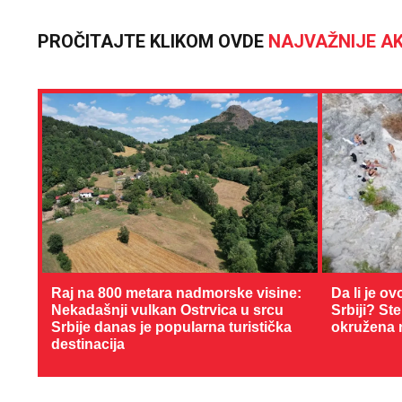
PROČITAJTE KLIKOM OVDE
NAJVAŽNIJE AK
Raj na 800 metara nadmorske visine:
Da li je ov
Nekadašnji vulkan Ostrvica u srcu
Srbiji? St
Srbije danas je popularna turistička
okružena 
destinacija