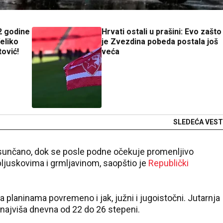
2 godine
Hrvati ostali u prašini: Evo zašto
Veliko
je Zvezdina pobeda postala još
tović!
veća
SLEDEĆA VEST
o sunčano, dok se posle podne očekuje promenljivo
ljuskovima i grmljavinom, saopštio je
Republički
 na planinama povremeno i jak, južni i jugoistočni. Jutarnja
a najviša dnevna od 22 do 26 stepeni.