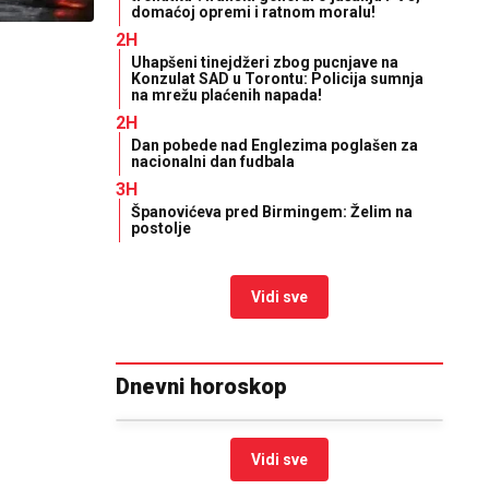
domaćoj opremi i ratnom moralu!
2H
Uhapšeni tinejdžeri zbog pucnjave na
Konzulat SAD u Torontu: Policija sumnja
na mrežu plaćenih napada!
2H
Dan pobede nad Englezima poglašen za
nacionalni dan fudbala
3H
Španovićeva pred Birmingem: Želim na
postolje
Vidi sve
Dnevni horoskop
Vidi sve