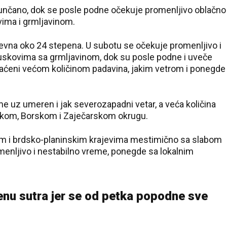
sunčano, dok se posle podne očekuje promenljivo oblačno
vima i grmljavinom.
nevna oko 24 stepena. U subotu se očekuje promenljivo i
juskovima sa grmljavinom, dok su posle podne i uveče
praćeni većom količinom padavina, jakim vetrom i ponegde
eme uz umeren i jak severozapadni vetar, a veća količina
skom, Borskom i Zaječarskom okrugu.
nim i brdsko-planinskim krajevima mestimično sa slabom
enljivo i nestabilno vreme, ponegde sa lokalnim
menu sutra jer se od petka popodne sve