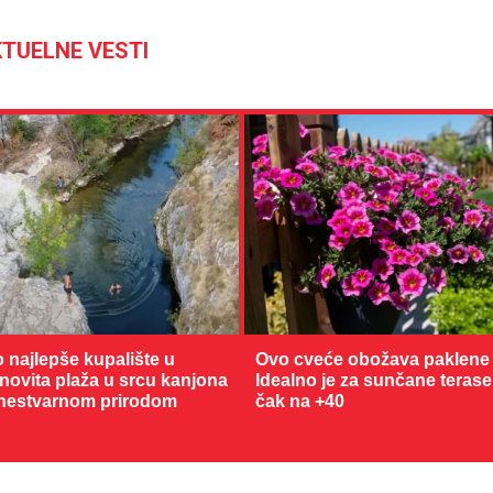
TUELNE VESTI
o najlepše kupalište u
Ovo cveće obožava paklene 
enovita plaža u srcu kanjona
Idealno je za sunčane terase
nestvarnom prirodom
čak na +40