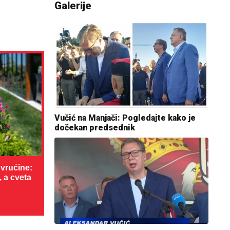
Galerije
Vučić na Manjači: Pogledajte kako je
dočekan predsednik
vrućine:
, a cveta