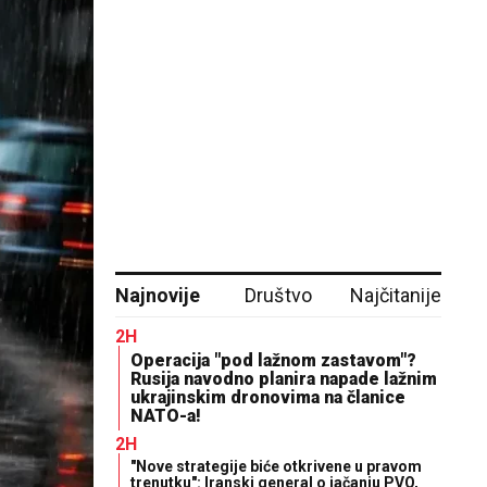
Najnovije
Društvo
Najčitanije
2H
Operacija "pod lažnom zastavom"?
Rusija navodno planira napade lažnim
ukrajinskim dronovima na članice
NATO-a!
2H
"Nove strategije biće otkrivene u pravom
trenutku": Iranski general o jačanju PVO,