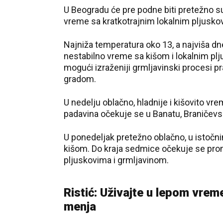
U Beogradu će pre podne biti pretežno 
vreme sa kratkotrajnim lokalnim pljusko
Najniža temperatura oko 13, a najviša d
nestabilno vreme sa kišom i lokalnim pl
mogući izraženiji grmljavinski procesi 
gradom.
U nedelju oblačno, hladnije i kišovito vr
padavina očekuje se u Banatu, Braničev
U ponedeljak pretežno oblačno, u istoč
kišom. Do kraja sedmice očekuje se prom
pljuskovima i grmljavinom.
Ristić: Uživajte u lepom vre
menja