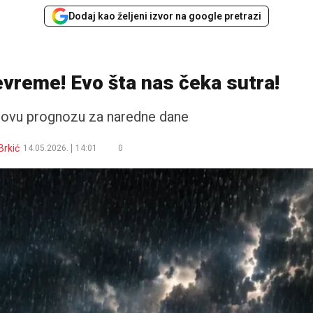
Dodaj kao željeni izvor na google pretrazi
evreme! Evo šta nas čeka sutra!
ovu prognozu za naredne dane
Brkić
14.05.2026.
14:01
0