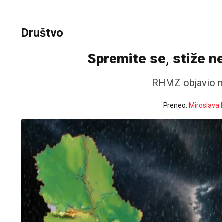
Društvo
Spremite se, stiže n
RHMZ objavio n
Preneo:
Miroslava 