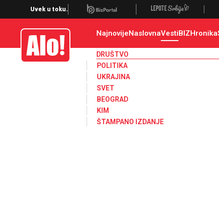
Društvo, društvene teme
Uvek u toku.
Najnovije
Naslovna
Vesti
BIZ
Hronika
Alo
DRUŠTVO
POLITIKA
UKRAJINA
SVET
BEOGRAD
KIM
ŠTAMPANO IZDANJE