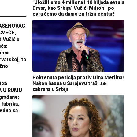
"Uložili smo 4 miliona i 10 hiljada evra u
Drvar, kao Srbija" Vučić: Milion i po
evra ćemo da damo za tržni centar!
JASENOVAC
CVEĆE,
 Vučić o
ića:
obna
rvatskoj, to
ično
Pokrenuta peticija protiv Dina Merlina!
Nakon haosa u Sarajevu traži se
135
zabrana u Srbiji
A U RUMU
građane:
 fabrika,
jedno sa