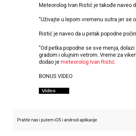
Meteorolog Ivan Ristić je takođe naveo d
"Uživajte u lepom vremenu sutra jer se o
Ristić je naveo da u petak popodne poči
"Od petka popodne se sve menja, dolazi o
gradom i olujnim vetrom. Vreme za vikend
dodao je
meteorolog Ivan Ristić.
BONUS VIDEO
Pratite nas i putem iOS i android aplikacije