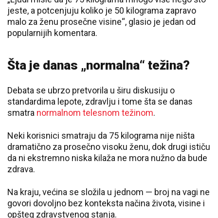
jeste, a potcenjuju koliko je 50 kilograma zapravo
malo za ženu prosečne visine“, glasio je jedan od
popularnijih komentara.
Šta je danas „normalna“ težina?
Debata se ubrzo pretvorila u širu diskusiju o
standardima lepote, zdravlju i tome šta se danas
smatra
normalnom telesnom težinom
.
Neki korisnici smatraju da 75 kilograma nije ništa
dramatično za prosečno visoku ženu, dok drugi ističu
da ni ekstremno niska kilaža ne mora nužno da bude
zdrava.
Na kraju, većina se složila u jednom — broj na vagi ne
govori dovoljno bez konteksta načina života, visine i
opšteg zdravstvenog stanja.