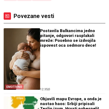
Povezane vesti
Postavila Balkancima jedno
pitanje, odgovori rasplakali
mreže: Posebno se izdvojila
ispovest oca sedmoro dece!
EMOTIVNO
12:35
|
0
Objavili mapu Evrope, a onda je
nastao haos: Srbiji pripisali
Teslin izum, Hrvati pobesneli!