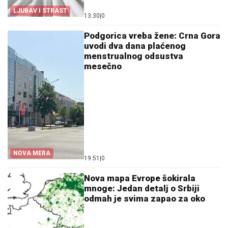
LJUBAV I STRAST
13:30
|
0
Podgorica vreba žene: Crna Gora
uvodi dva dana plaćenog
menstrualnog odsustva
mesečno
NOVA MERA
19:51
|
0
Nova mapa Evrope šokirala
mnoge: Jedan detalj o Srbiji
odmah je svima zapao za oko