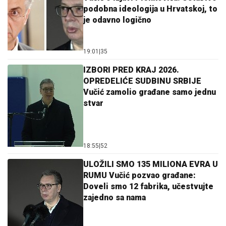
podobna ideologija u Hrvatskoj, to
je odavno logično
19:01
|
35
IZBORI PRED KRAJ 2026.
OPREDELIĆE SUDBINU SRBIJE
Vučić zamolio građane samo jednu
stvar
18:55
|
52
ULOŽILI SMO 135 MILIONA EVRA U
RUMU Vučić pozvao građane:
Doveli smo 12 fabrika, učestvujte
zajedno sa nama