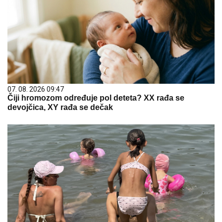
07. 08. 2026 09:47
Čiji hromozom određuje pol deteta? XX rađa se
devojčica, XY rađa se dečak