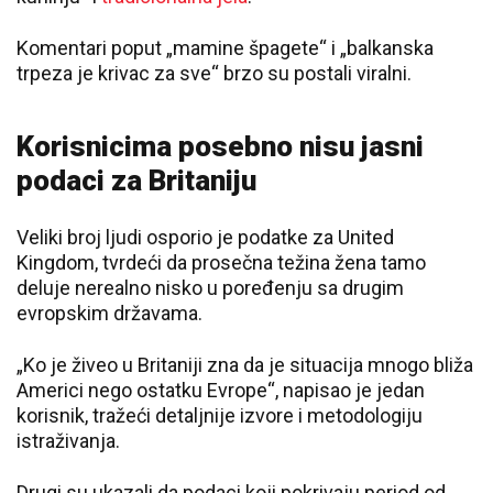
Komentari poput „mamine špagete“ i „balkanska
trpeza je krivac za sve“ brzo su postali viralni.
Korisnicima posebno nisu jasni
podaci za Britaniju
Veliki broj ljudi osporio je podatke za
United
Kingdom
, tvrdeći da prosečna težina žena tamo
deluje nerealno nisko u poređenju sa drugim
evropskim državama.
„Ko je živeo u Britaniji zna da je situacija mnogo bliža
Americi nego ostatku Evrope“, napisao je jedan
korisnik, tražeći detaljnije izvore i metodologiju
istraživanja.
Drugi su ukazali da podaci koji pokrivaju period od