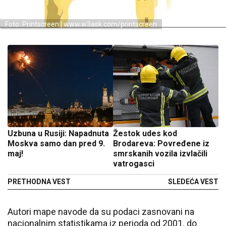
Foto: Printscreen | www.w3ask.com/printscreen
Uzbuna u Rusiji: Napadnuta
Žestok udes kod
Moskva samo dan pred 9.
Brodareva: Povređene iz
maj!
smrskanih vozila izvlačili
vatrogasci
PRETHODNA VEST
SLEDEĆA VEST
Autori mape navode da su podaci zasnovani na
nacionalnim statistikama iz perioda od 2001. do