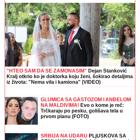
JOKIĆ GLEDA U NEVERICI:
Amerikanci ostali
zapanjeni, šta to radi Denver?
"ZLO ĆE SE PRETVARATI DA JE
DOBRO"
Dea Đurđević iznenadila
objavom, voditeljka podelila savet:
"Kad god vidiš zlo, veruj da je zlo"
U SRBIJI AKTIVNO ŠEST POŽARA:
Najveći u Deliblatskoj peščari —
zatvoren deo puta Kovin-Bela Crkva
(VIDEO)