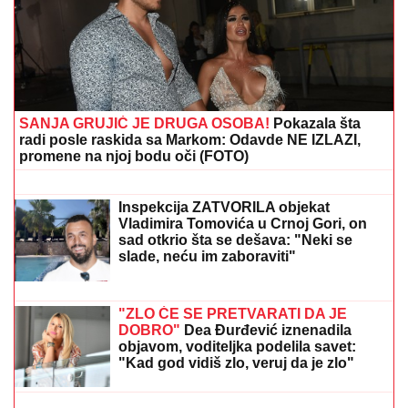
SANJA GRUJIĆ JE DRUGA OSOBA!
Pokazala šta
radi posle raskida sa Markom: Odavde NE IZLAZI,
promene na njoj bodu oči (FOTO)
Prvo verenički prsten, sada
IZNENAĐENJE U DOMU SA
LATICAMA RUŽE: Dragan Stanković
PREVAZIŠAO SEBE, pokazao
Aleksandri koliko je VOLI! (FOTO)
Inspekcija ZATVORILA objekat
Vladimira Tomovića u Crnoj Gori, on
sad otkrio šta se dešava: "Neki se
slade, neću im zaboraviti"