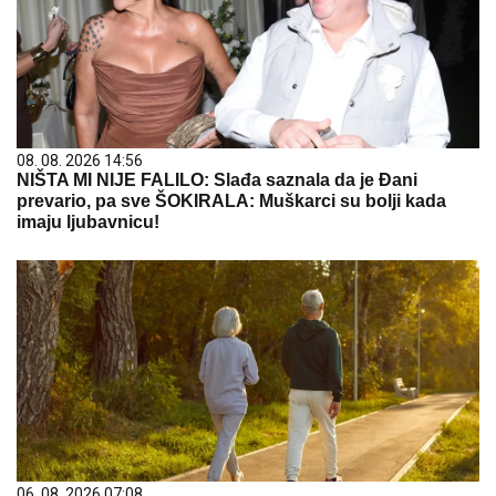
08. 08. 2026 14:56
NIŠTA MI NIJE FALILO: Slađa saznala da je Đani
prevario, pa sve ŠOKIRALA: Muškarci su bolji kada
imaju ljubavnicu!
06. 08. 2026 07:08