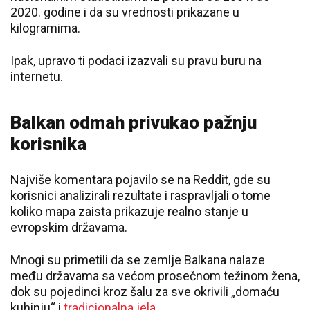
2020. godine i da su vrednosti prikazane u
kilogramima.
Ipak, upravo ti podaci izazvali su pravu buru na
internetu.
Balkan odmah privukao pažnju
korisnika
Najviše komentara pojavilo se na
Reddit
, gde su
korisnici analizirali rezultate i raspravljali o tome
koliko mapa zaista prikazuje realno stanje u
evropskim državama.
Mnogi su primetili da se zemlje Balkana nalaze
među državama sa većom prosečnom težinom žena,
dok su pojedinci kroz šalu za sve okrivili „domaću
kuhinju“ i
tradicionalna jela
.