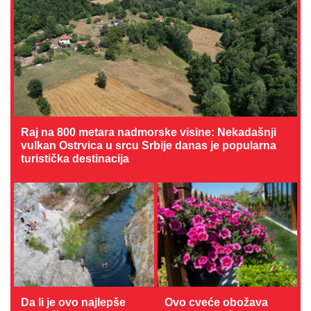
Raj na 800 metara nadmorske visine: Nekadašnji
vulkan Ostrvica u srcu Srbije danas je popularna
turistička destinacija
Da li je ovo najlepše
Ovo cveće obožava