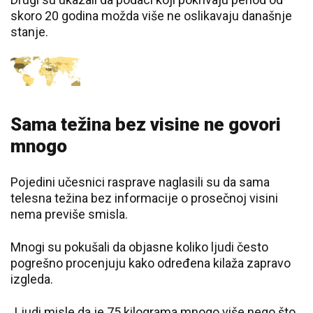
skoro 20 godina možda više ne oslikavaju današnje
stanje.
Sama težina bez visine ne govori
mnogo
Pojedini učesnici rasprave naglasili su da sama
telesna težina bez informacije o prosečnoj visini
nema previše smisla.
Mnogi su pokušali da objasne koliko ljudi često
pogrešno procenjuju kako određena kilaža zapravo
izgleda.
„Ljudi misle da je 75 kilograma mnogo više nego što