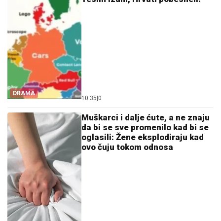
DRAMA
10:35
|
0
Muškarci i dalje ćute, a ne znaju
da bi se sve promenilo kad bi se
oglasili: Žene eksplodiraju kad
ovo čuju tokom odnosa