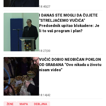
18:40
|
27
I DANAS STE MOGLI DA ČUJETE
"STRELJAĆEMO VUČIĆA"
Predsednik upitao blokadere: Je
li to vaš program i plan?
18:27
|
30
VUČIĆ DOBIO NEOBIČAN POKLON
OD GRAĐANA "Ovo nikada u životu
nisam video"
18:14
|
42
ŽENE
MAPA
DEBLJINA