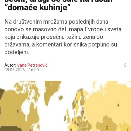
“domaće kuhinje”
Na društvenim mrežama poslednjih dana
ponovo se masovno deli mapa Evrope i sveta
koja prikazuje prosečnu težinu žena po
državama, a komentari korisnika potpuno su
podeljeni.
Autor:
Ivana Petranović
0
08.05.2026.
16:30