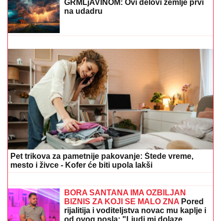
"HTEO SAM DA SE ZAMONAŠIM"
Dejan Stanković
Kralj otkrio ko je doktorka koju ženi, šokirao detaljima
iz života: "Nema vila i kamiona" (VIDEO)
TEA TAIROVIĆ SA MUŽEM DOŽIVELA
SAOBRAĆAJKU
Auto skroz uništen:
Ovo su detalji drame u Crnoj Gori
GLUMICA SA GASTOZOM I ANĐELOM
NA MALDIVIMA!
Evo o kome je reč:
Trčkaraju po pesku, golišava tela u
prvom planu (FOTO)