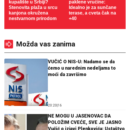
kupalište u Srbiji?
paklene vrućine:
Stenovita plaža u srcu
Idealno je za sunčane
kanjona okružena
terase, a cveta čak na
nestvarnom prirodom
+40
Možda vas zanima
VUČIĆ O NIS-U: Nadamo se da
ćemo u narednim nedeljama to
moći da završimo
20:20
|
16
NE MOGU U JASENOVAC DA
POLOŽIM CVEĆE, SVE JE JASNO
Vučić o izjavi Plenkovića: Ustaštvo