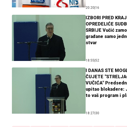
20:20
|
16
IZBORI PRED KRAJ
OPREDELIĆE SUDB
SRBIJE Vučić zamo
građane samo jedn
stvar
18:55
|
52
I DANAS STE MOGL
ČUJETE "STRELJ
VUČIĆA" Predsedn
upitao blokadere: J
to vaš program i p
18:27
|
30