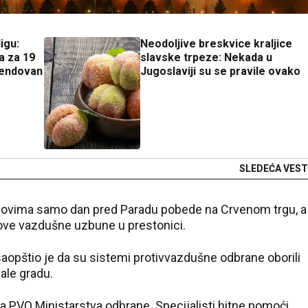
igu:
Neodoljive breskvice kraljice
a za 19
slavske trpeze: Nekada u
pendovan
Jugoslaviji su se pravile ovako
SLEDEĆA VEST
novima samo dan pred Paradu pobede na Crvenom trgu, a
nove vazdušne uzbune u prestonici.
aopštio je da su sistemi protivvazdušne odbrane oborili
vale gradu.
a PVO Ministarstva odbrane. Specijalisti hitne pomoći