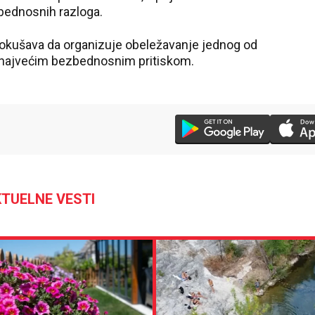
bednosnih razloga.
okušava da organizuje obeležavanje jednog od
d najvećim bezbednosnim pritiskom.
TUELNE VESTI
36 °C
Loznica