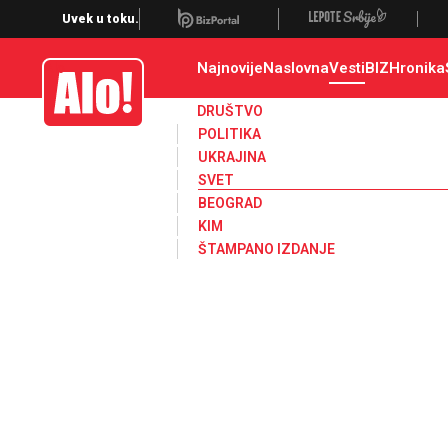
Svet, Ruske vesti, Planeta, Region
Uvek u toku.
Najnovije
Naslovna
Vesti
BIZ
Hronika
Alo
DRUŠTVO
POLITIKA
UKRAJINA
SVET
BEOGRAD
KIM
ŠTAMPANO IZDANJE