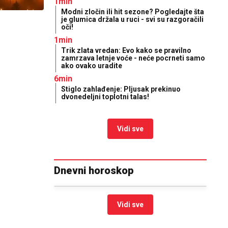
1min
Modni zločin ili hit sezone? Pogledajte šta
je glumica držala u ruci - svi su razgoračili
oči!
1min
Trik zlata vredan: Evo kako se pravilno
zamrzava letnje voće - neće pocrneti samo
ako ovako uradite
6min
Stiglo zahlađenje: Pljusak prekinuo
dvonedeljni toplotni talas!
Vidi sve
Dnevni horoskop
Vidi sve