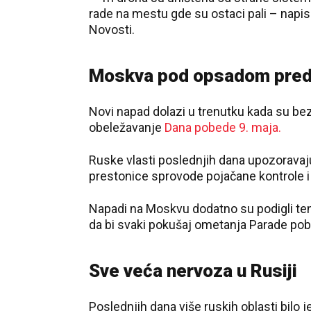
rade na mestu gde su ostaci pali – napis
Novosti.
Moskva pod opsadom pred
Novi napad dolazi u trenutku kada su be
obeležavanje
Dana pobede 9. maja.
Ruske vlasti poslednjih dana upozorava
prestonice sprovode pojačane kontrole i 
Napadi na Moskvu dodatno su podigli ten
da bi svaki pokušaj ometanja Parade po
Sve veća nervoza u Rusiji
Poslednjih dana više ruskih oblasti bilo j