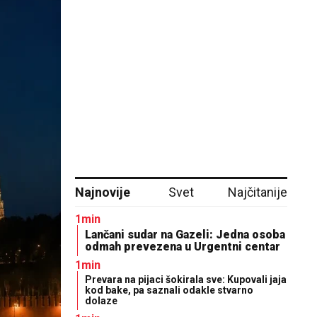
Najnovije
Svet
Najčitanije
1min
Lančani sudar na Gazeli: Jedna osoba
odmah prevezena u Urgentni centar
1min
Prevara na pijaci šokirala sve: Kupovali jaja
kod bake, pa saznali odakle stvarno
dolaze