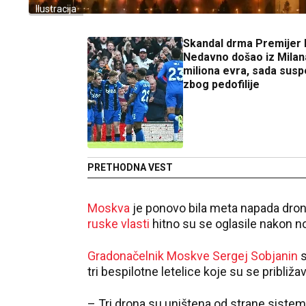
Ilustracija
Skandal drma Premijer l
Nedavno došao iz Milan
miliona evra, sada sus
zbog pedofilije
PRETHODNA VEST
Moskva
je ponovo bila meta napada dro
ruske vlasti
hitno su se oglasile nakon 
Gradonačelnik Moskve Sergej Sobjanin
s
tri bespilotne letelice koje su se približa
– Tri drona su uništena od strane sistem