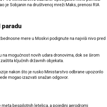
ao je Sobjanin na društvenoj mreži Maks, prenosi RIA
 paradu
zbednosne mere u Moskvi podignute na najviši nivo pred
ju na mogućnost novih udara dronovima, dok se širom
zaštita ključnih državnih objekata.
zije nakon što je rusko Ministarstvo odbrane upozorilo
bede mogao izazvati snažan odgovor.
e meta bespilotnih letelica, a pojedini aerodromi