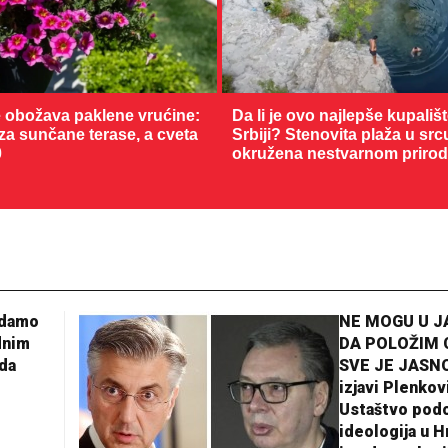
 obožava paklene vrućine:
Da li je ovo najlepše kupališ
 za sunčane terase, a cveta
Srbiji? Stenovita plaža u sr
0
okružena nestvarnom priro
adamo
NE MOGU U 
dnim
DA POLOŽIM 
da
SVE JE JASNO
izjavi Plenkov
Ustaštvo pod
ideologija u H