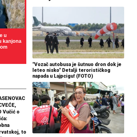
te u
cu kanjona
dom
"Vozač autobusa je šutnuo dron dok je
leteo nisko" Detalji terorističkog
napada u Lajpcigu! (FOTO)
JASENOVAC
CVEĆE,
 Vučić o
ića:
obna
rvatskoj, to