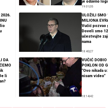
je odavno log
19:01
|
35
 2026.
ULOŽILI SMO 
INU
MILIONA EVR
lio
Vučić pozvao 
u
Doveli smo 12
učestvujte za
nama
18:40
|
27
I DA
VUČIĆ DOBIO
AĆEMO
POKLON OD 
ik
"Ovo nikada u 
e li
nisam video"
lan?
18:14
|
42