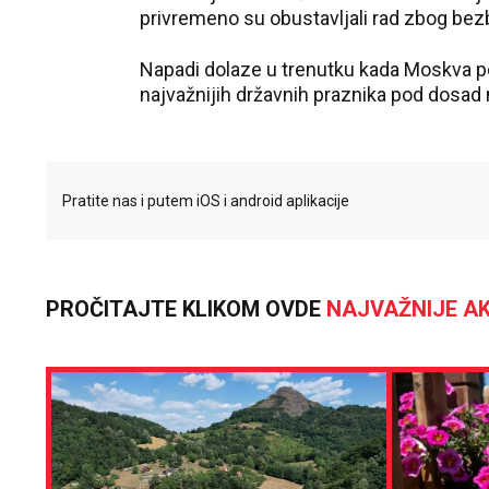
privremeno su obustavljali rad zbog bez
Napadi dolaze u trenutku kada Moskva p
najvažnijih državnih praznika pod dosa
Pratite nas i putem iOS i android aplikacije
PROČITAJTE KLIKOM OVDE
NAJVAŽNIJE AK