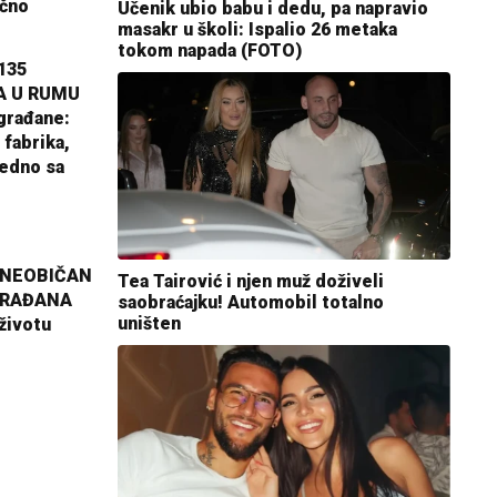
ično
Učenik ubio babu i dedu, pa napravio
masakr u školi: Ispalio 26 metaka
tokom napada (FOTO)
135
A U RUMU
građane:
 fabrika,
jedno sa
 NEOBIČAN
Tea Tairović i njen muž doživeli
GRAĐANA
saobraćajku! Automobil totalno
uništen
životu