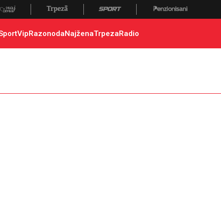
Sport
Vip
Razonoda
Najžena
Trpeza
Radio