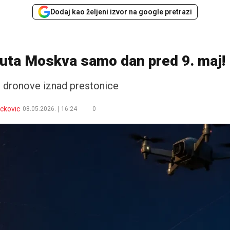
Dodaj kao željeni izvor na google pretrazi
nuta Moskva samo dan pred 9. maj!
 dronove iznad prestonice
ackovic
08.05.2026.
16:24
0