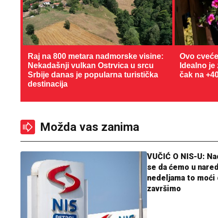
Raj na 800 metara nadmorske visine:
Ovo cveće
Nekadašnji vulkan Ostrvica u srcu
Idealno je
Srbije danas je popularna turistička
čak na +4
destinacija
Možda vas zanima
VUČIĆ O NIS-U: N
se da ćemo u nare
nedeljama to moći 
završimo