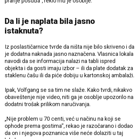
pranje posuđa“, reklo mu je osoblje.
Da li je naplata bila jasno
istaknuta?
Iz poslastičarnice tvrde da ništa nije bilo skriveno i da
je dodatna naknada jasno naznačena. Vlasnica lokala
navodi da se informacija nalazi na tabli ispred
objekta i da gosti imaju izbor – ili da plate dodatak za
staklenu čašu ili da piće dobiju u kartonskoj ambalaži.
Ipak, Volfgang se sa tim ne slaže. Kako tvrdi, nikakvo
obaveštenje nije video, niti ga je osoblje upozorilo na
dodatni trošak prilikom naručivanja.
„Nije problem u 70 centi, već u načinu na koji se
ophode prema gostima“, rekao je razočarano i dodao
da on i njegova poznanica više neće dolaziti u taj