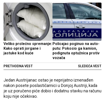
Veliko prolećno spremanje:
Policajac poginuo na auto-
Kako oprati jorgane i
putu: Pokosio ga kamion,
jastuke kod kuće
podignuta optužnica protiv
vozača
PRETHODNA VEST
SLEDEĆA VEST
Jedan Austrijanac ostao je neprijatno iznenađen
nakon posete poslastičarnici u Donjoj Austriji, kada
je uz poručeno piće dobio i dodatnu stavku na računu
koju nije očekivao.