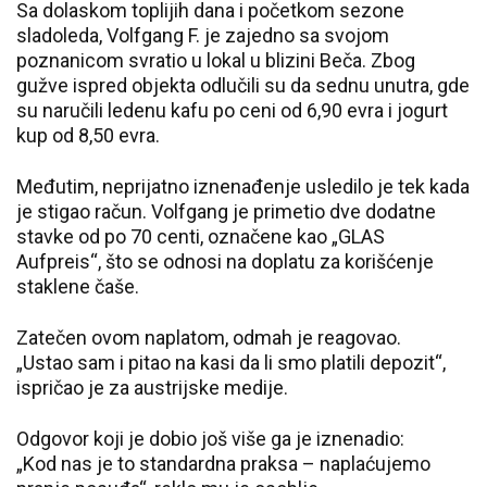
Sa dolaskom toplijih dana i početkom sezone
sladoleda, Volfgang F. je zajedno sa svojom
poznanicom svratio u lokal u blizini Beča. Zbog
gužve ispred objekta odlučili su da sednu unutra, gde
su naručili ledenu kafu po ceni od 6,90 evra i jogurt
kup od 8,50 evra.
Međutim, neprijatno iznenađenje usledilo je tek kada
je stigao račun. Volfgang je primetio dve dodatne
stavke od po 70 centi, označene kao „GLAS
Aufpreis“, što se odnosi na doplatu za korišćenje
staklene čaše.
Zatečen ovom naplatom, odmah je reagovao.
„Ustao sam i pitao na kasi da li smo platili depozit“,
ispričao je za austrijske medije.
Odgovor koji je dobio još više ga je iznenadio:
„Kod nas je to standardna praksa – naplaćujemo