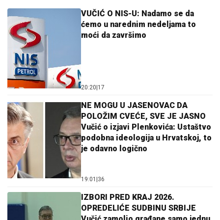
VUČIĆ O NIS-U: Nadamo se da
ćemo u narednim nedeljama to
moći da završimo
20:20
|
17
NE MOGU U JASENOVAC DA
POLOŽIM CVEĆE, SVE JE JASNO
Vučić o izjavi Plenkovića: Ustaštvo
podobna ideologija u Hrvatskoj, to
je odavno logično
19:01
|
36
IZBORI PRED KRAJ 2026.
OPREDELIĆE SUDBINU SRBIJE
Vučić zamolio građane samo jednu