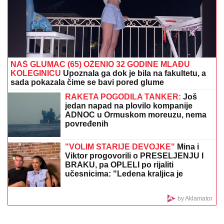
(FOTO) BILA U KANDŽAMA DROGE,
DECA NISU IMALA ODEĆU
Pevačica
promenila život iz korena, pa pokazala
kako sada izgleda: "Bez filtera"
Finci totalno "ohladili" Ukrajinu: Evo šta će biti sa
sistermimima "patriot"
Izraelci uplašeni pred Beograd -
Priznali surovu istinu, još ne znaju šta
ih čeka