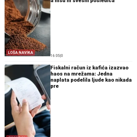
a nisu ni svesni posledica
LOŠA NAVIKA
16:05
|
0
Fiskalni račun iz kafića izazvao
haos na mrežama: Jedna
naplata podelila ljude kao nikada
pre