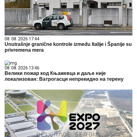
08. 08. 2026 17:44
Unutrašnje granične kontrole između Italije i Španije su
privremena mera
08. 08. 2026 13:46
Велики пожар код Књажевца и даље није
локализован: Ватрогасци непрекидно на терену