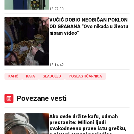
18:27
|
30
VUČIĆ DOBIO NEOBIČAN POKLON
OD GRAĐANA "Ovo nikada u životu
nisam video"
18:14
|
42
KAFIĆ
KAFA
SLADOLED
POSLASTIČARNICA
Povezane vesti
Ako ovde držite kafu, odmah
prestanite: Milioni ljudi
svakodnevno prave istu grešku,