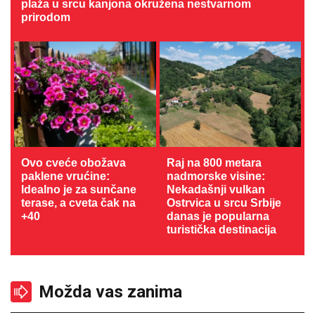
plaža u srcu kanjona okružena nestvarnom
prirodom
Ovo cveće obožava
Raj na 800 metara
paklene vrućine:
nadmorske visine:
Idealno je za sunčane
Nekadašnji vulkan
terase, a cveta čak na
Ostrvica u srcu Srbije
+40
danas je popularna
turistička destinacija
Možda vas zanima