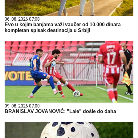
06. 08. 2026 07:08
Evo u kojim banjama važi vaučer od 10.000 dinara -
kompletan spisak destinacija u Srbiji
09. 08. 2026 07:00
BRANISLAV JOVANOVIĆ: "Lale" došle do daha