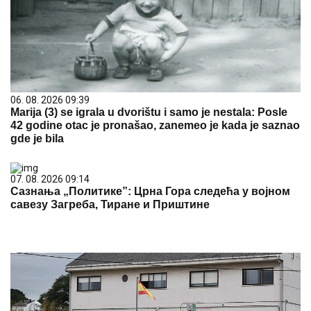
06. 08. 2026 09:39
Marija (3) se igrala u dvorištu i samo je nestala: Posle
42 godine otac je pronašao, zanemeo je kada je saznao
gde je bila
07. 08. 2026 09:14
Сазнања „Политике”: Црна Гора следећа у војном
савезу Загреба, Тиране и Приштине