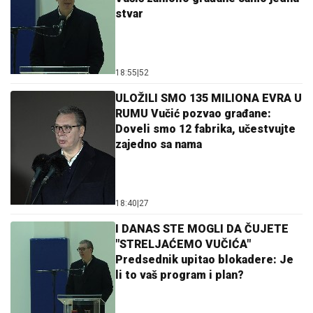
stvar
18:55
|
52
ULOŽILI SMO 135 MILIONA EVRA U
RUMU Vučić pozvao građane:
Doveli smo 12 fabrika, učestvujte
zajedno sa nama
18:40
|
27
I DANAS STE MOGLI DA ČUJETE
"STRELJAĆEMO VUČIĆA"
Predsednik upitao blokadere: Je
li to vaš program i plan?