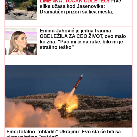
Bosanci pred infarktom i na ivici
nervnog sloma jer su navijači Zvezde
odali počast Ratku Mladiću
"ŽIVOT KOJI ČUVAM VIŠE OD SVOG"
Bojana
Barović se oglasila posebnim razlogom, emocije je
savladale: "Prošlo je 10 godina"
MAĐAR SE HITNO OBRATIO
GRAĐANIMA:
Evo šta im je poručio