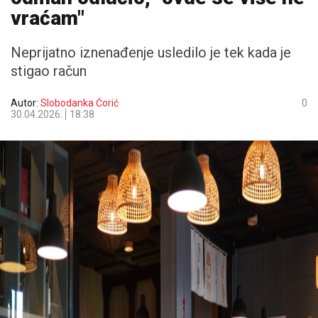
vraćam"
Neprijatno iznenađenje usledilo je tek kada je
stigao račun
Autor:
Slobodanka Ćorić
0
30.04.2026.
18:38