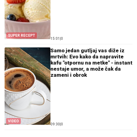
SUPER RECEPT
15:01
|
0
Samo jedan gutljaj vas diže iz
mrtvih: Evo kako da napravite
kafu "otpornu na metke" - instant
nestaje umor, a može čak da
zameni i obrok
VIDEO
09:30
|
0