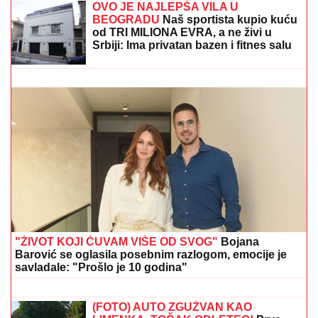
Maje Marinković: "Ona je domaćica, ne
snalazi se u ovom svetu i ne zna da
prestane"
MARINA VISKOVIĆ U NIKAD SMELIJEM STAJLINGU!
U
kaubojkama i sa bezobraznim prorezom na suknji
pokazala izvajane noge, a onda je sevnulo i više nego
što je planirala (Foto)
OVO JE NAJLEPŠA VILA U
BEOGRADU
Naš sportista kupio kuću
od TRI MILIONA EVRA, a ne živi u
Srbiji: Ima privatan bazen i fitnes salu