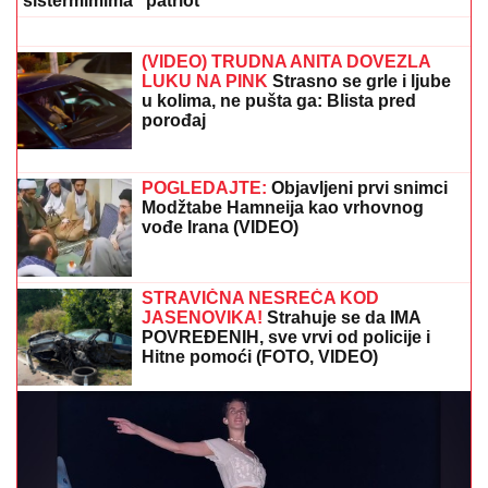
(FOTO) AUTO ZGUŽVAN KAO
LIMENKA, TOČAK ODLETEO!
Prve
slike užasa kod Jasenovika:
Dramatični prizori sa lica mesta,
sumnja se da ima povređenih
JOKIĆ GLEDA U NEVERICI:
Amerikanci ostali
zapanjeni, šta to radi Denver?
Eminu Jahović je jedna trauma
OBELEŽILA ZA CEO ŽIVOT, ovo malo
ko zna: "Pao mi je na ruke, bilo mi je
strašno teško"