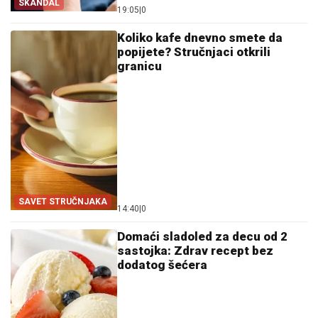
SKANDAL
19:05
|
0
Koliko kafe dnevno smete da
popijete? Stručnjaci otkrili
granicu
SAVET STRUČNJAKA
14:40
|
0
Domaći sladoled za decu od 2
sastojka: Zdrav recept bez
dodatog šećera