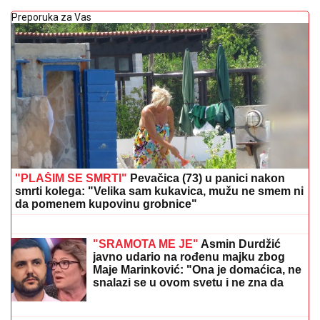
Preporuka za Vas
"PLAŠIM SE SMRTI"
Pevačica (73) u panici nakon
smrti kolega: "Velika sam kukavica, mužu ne smem ni
da pomenem kupovinu grobnice"
NOVE TENZIJE IZMEĐU GRENLANDA
I SAD:
Stiglo ozbiljno upozorenje
Trampu i Amerikancima
"SRAMOTA ME JE"
Asmin Durdžić
javno udario na rođenu majku zbog