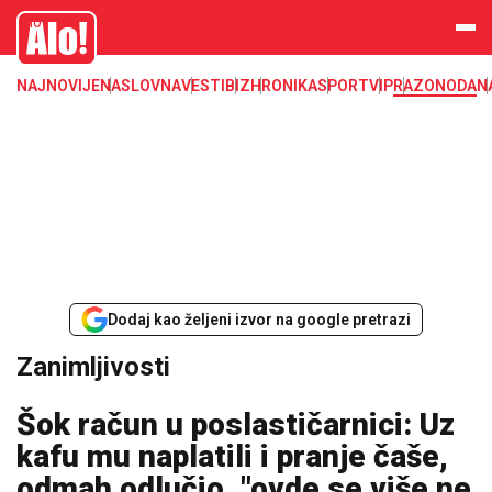
Zanimljivosti
Alo
NAJNOVIJE
NASLOVNA
VESTI
BIZ
HRONIKA
SPORT
VIP
RAZONODA
N
Dodaj kao željeni izvor na google pretrazi
Zanimljivosti
Šok račun u poslastičarnici: Uz
kafu mu naplatili i pranje čaše,
odmah odlučio, "ovde se više ne