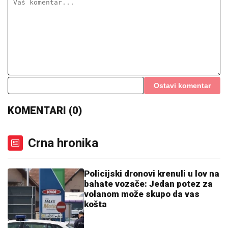
vremenu
DANAS SLAVIMO DVA VELIKA
SVETITELjA: Uradite
ovo za zdravlje i zaštitite svoj dom
"Kralj hleba" nastavlja da mazi
verenicu sa stilom: Nakon veridbe
stiglo novo spektakularno
iznenađenje!
(VIDEO) MINA KOSTIĆ PEVA, NJEN
DEČKO PLAČE
Kasper objavio
snimak: Nije mogao da sakrije