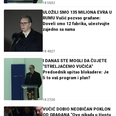
18:55
|
52
ULOŽILI SMO 135 MILIONA EVRA U
RUMU Vučić pozvao građane:
Doveli smo 12 fabrika, učestvujte
zajedno sa nama
18:40
|
27
I DANAS STE MOGLI DA ČUJETE
"STRELJAĆEMO VUČIĆA"
Predsednik upitao blokadere: Je
li to vaš program i plan?
18:27
|
30
VUČIĆ DOBIO NEOBIČAN POKLON
OD GRAĐANA "Ovo nikada u životu