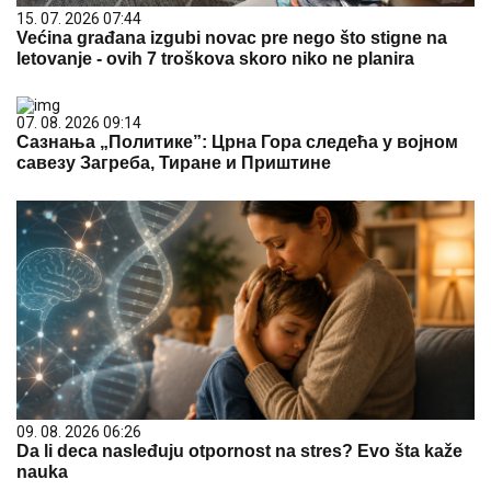
15. 07. 2026 07:44
Većina građana izgubi novac pre nego što stigne na
letovanje - ovih 7 troškova skoro niko ne planira
07. 08. 2026 09:14
Сазнања „Политике”: Црна Гора следећа у војном
савезу Загреба, Тиране и Приштине
09. 08. 2026 06:26
Da li deca nasleđuju otpornost na stres? Evo šta kaže
nauka