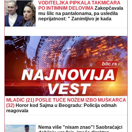
"POSVETA BIVŠOJ PORODICI: ŽIVITE SVOJE
ŽIVOTE DALEKO OD NAS"
Zbog veze sa 15 godina
mlađom bio na stubu srama, a sada živi život iz
snova: Kupio stan u Dubaiju i baškari se u luksuzu
(FOTO) FLUORESCENTNI BIKINI I
CRVENI OGRTAČ NA VATRENOJ
PLAVUŠI
Ćerka Jasne Milenković
Jami izazvala kolaps na letovanju,
pokazala kako uživa
KRENUO DA TRAŽI DRVA, ONDA SU
SE PROLOMILI JAUCI KROZ NOĆ!
Jezivi detalji tragedije u Borči, mladić
(28) upao u MULJ dubok 5 metara: