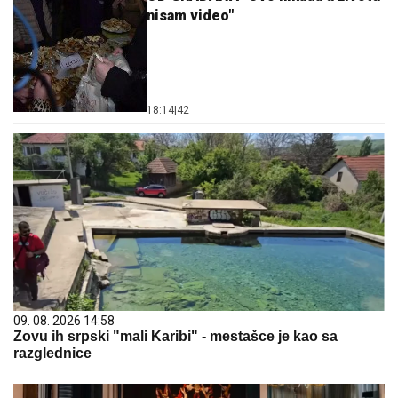
nisam video"
18:14
|
42
09. 08. 2026 14:58
Zovu ih srpski "mali Karibi" - mestašce je kao sa
razglednice