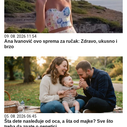
09. 08. 2026 11:54
Ana Ivanović ovo sprema za ručak: Zdravo, ukusno i
brzo
05. 08. 2026 06:45
Šta dete nasleđuje od oca, a šta od majke? Sve što
treba da znate o genetici