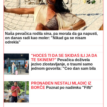
Naša pevačica rodila sina, pa morala da ga napusti,
on danas radi kao moler: "Nikad ga se nisam
odrekla"
PEVAČICA SPAKOVALA KOFERE I
OTIŠLA IZ BEOGRADA
Odmara na
luks destinaciji gde noć košta
papreno: "Sa 34 godine zavolela
pesak"
"HOĆEŠ TI DA SE SKIDAŠ ILI JA DA
TE SKINEM?"
Pevačica doživela
jezivo zlostavljanje, o traumi samo
jednom govorila: "Ceo dan sam bila
zaključana"