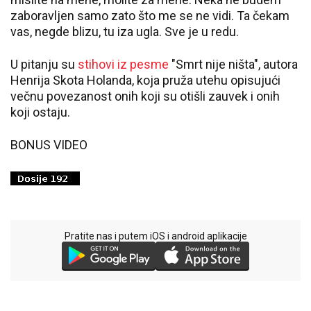
zaboravljen samo zato što me se ne vidi. Ta čekam
vas, negde blizu, tu iza ugla. Sve je u redu.
U pitanju su
stihovi iz pesme
"Smrt nije ništa", autora
Henrija Skota Holanda, koja pruža utehu opisujući
večnu povezanost onih koji su otišli zauvek i onih
koji ostaju.
BONUS VIDEO
Pratite nas i putem iOS i android aplikacije