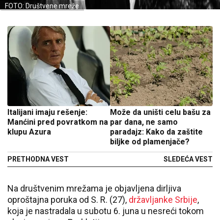
FOTO: Društvene mreže
Italijani imaju rešenje:
Može da uništi celu bašu za
Manćini pred povratkom na
par dana, ne samo
klupu Azura
paradajz: Kako da zaštite
biljke od plamenjače?
PRETHODNA VEST
SLEDEĆA VEST
Na društvenim mrežama je objavljena dirljiva
oproštajna poruka od S. R. (27),
državljanke Srbije
,
koja je nastradala u subotu 6. juna u nesreći tokom