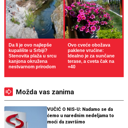
Da li je ovo najlepše
Ovo cveće obožava
kupalište u Srbiji?
paklene vrućine:
Stenovita plaža u srcu
Idealno je za sunčane
kanjona okružena
terase, a cveta čak na
nestvarnom prirodom
+40
Možda vas zanima
VUČIĆ O NIS-U: Nadamo se da
ćemo u narednim nedeljama to
moći da završimo