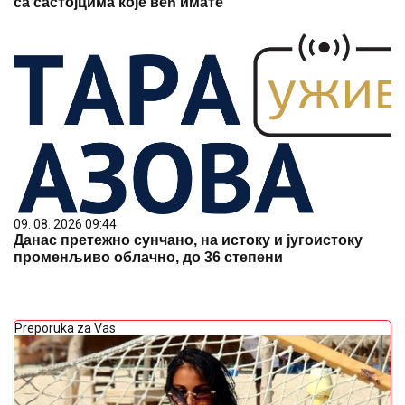
са састојцима које већ имате
09. 08. 2026 09:44
Данас претежно сунчано, на истоку и југоистоку
променљиво облачно, до 36 степени
Preporuka za Vas