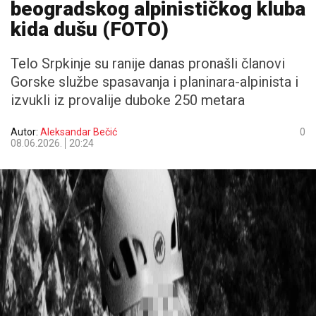
beogradskog alpinističkog kluba
kida dušu (FOTO)
Telo Srpkinje su ranije danas pronašli članovi
Gorske službe spasavanja i planinara-alpinista i
izvukli iz provalije duboke 250 metara
Autor:
Aleksandar Bečić
0
08.06.2026.
20:24