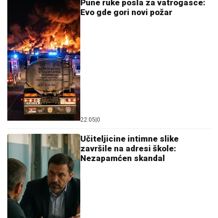
gde se nalazi PRVI MUŽ Jovane
Jeremić
by Aklamator
Ostavi komentar
KOMENTARI (0)