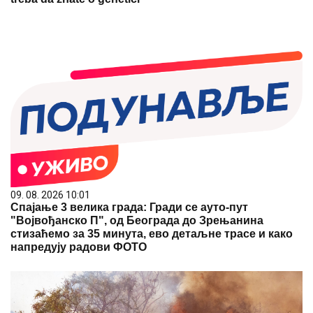
09. 08. 2026 10:01
Спајање 3 велика града: Гради се ауто-пут
"Војвођанско П", од Београда до Зрењанина
стизаћемо за 35 минута, ево детаљне трасе и како
напредују радови ФОТО