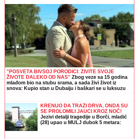
MIRKA VASILJEVIĆ SVA U CIRKONIMA, BOSILJČIĆ
RAZVEZAO KRAVATU
Poznati prošetali crvenim
tepihom, pa usledio vatromet: Gala Videnović nakon
mnogo vremena u javnosti (Video)
PRONAĐEN NESTALI MLADIĆ IZ
BORČE
Poznat po nadimku "Fifti"
(VIDEO) JOVANA JEREMIĆ
PREKINULA JUTARNJI PROGRAM
Svi misle da su ove brutalne reči
upućene Draganu: "Svima sam donela
samo dobro"