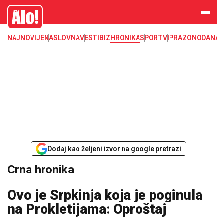
Crna hronika, smrt, ubistvo, likvidacija, krađa, pljačka, hapšenje, policija,
Alo
poginuli, zaplena, carina
NAJNOVIJE
NASLOVNA
VESTI
BIZ
HRONIKA
SPORT
VIP
RAZONODA
N
Dodaj kao željeni izvor na google pretrazi
Crna hronika
Ovo je Srpkinja koja je poginula
na Prokletijama: Oproštaj