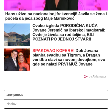
MLADIĆ (21) POSLE TUČE NOŽEM IZBO MUŠKARCA
(32)
Horor kod Sajma u Beogradu: Policija odmah
reagovala
(VIDEO) "IZGLEDAM KAO TELE"
Asmina prozivali zbog kilaže, on se
sada snimio i šokirao: Maja ga
momentalno prekorila
Nema više "nisam znao"! Saobraćajci
dobijaju uređaje, imaće direktan
pristup svim prekršajima u realnom