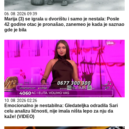
06. 08. 2026 09:39
Marija (3) se igrala u dvorištu i samo je nestala: Posle
42 godine otac je pronašao, zanemeo je kada je saznao
gde je bila
10. 08. 2026 02:26
Emocionalno je nestabilna: Gledateljka odradila Sari
celu analizu ličnosti, nije imala ništa lepo za nju da
kaže! (VIDEO)