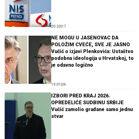
20:20
|
17
NE MOGU U JASENOVAC DA
POLOŽIM CVEĆE, SVE JE JASNO
Vučić o izjavi Plenkovića: Ustaštvo
podobna ideologija u Hrvatskoj, to
je odavno logično
19:01
|
36
IZBORI PRED KRAJ 2026.
OPREDELIĆE SUDBINU SRBIJE
Vučić zamolio građane samo jednu
stvar