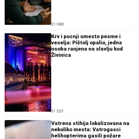
Crna hronika
Policijski dronovi krenuli u lov na
bahate vozače: Jedan potez za
volanom može skupo da vas
košta
22:48
|
0
Maloletna devojčica (15) u
centru grada izbola nožem
tinejdžerku: Sumja se da nije bila
sama