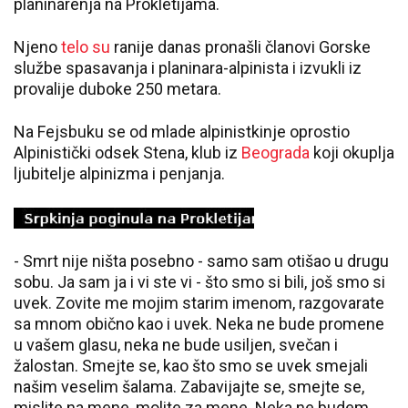
planinarenja na Prokletijama.
Njeno
telo su
ranije danas pronašli članovi Gorske
službe spasavanja i planinara-alpinista i izvukli iz
provalije duboke 250 metara.
Na Fejsbuku se od mlade alpinistkinje oprostio
Alpinistički odsek Stena, klub iz
Beograda
koji okuplja
ljubitelje alpinizma i penjanja.
- Smrt nije ništa posebno - samo sam otišao u drugu
sobu. Ja sam ja i vi ste vi - što smo si bili, još smo si
uvek. Zovite me mojim starim imenom, razgovarate
sa mnom obično kao i uvek. Neka ne bude promene
u vašem glasu, neka ne bude usiljen, svečan i
žalostan. Smejte se, kao što smo se uvek smejali
našim veselim šalama. Zabavijajte se, smejte se,
mislite na mene, molite za mene. Neka ne budem