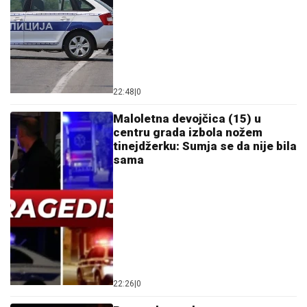
emocije, evo šta se dešava nakon
teškog perioda
Haos uživo na nacionalnoj frekvenciji! Javila se žena i
počela da jeca zbog Maje Marinković
Ovako izgleda PORODIČNA KUĆA
Jovane Jeremić na Ibarskoj magistrali:
Ovde je živela sa roditeljima, BILI
POZNATI PO JEDNOJ STVARI!
SPAKOVAO KOFERE!
Dok Jovana
planira svadbu sa Tigrom, a Dragan
veridbu slavi sa novom devojkom, evo