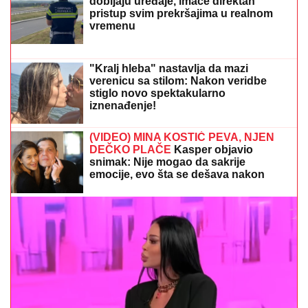
"Jadno dete, da tako strada..." (FOTO,
VIDEO)
MREŽE GORE!
Stefan Karić javno podelio Teodoru
Delić, Bebica na aparatima nakon ovog poteza
VODITELJKA PIPKALA TAKMIČARA
PO INTIMNIM DELOVIMA
Zakopčavala
mu šlic na pantalonama, pa usledila
neprijatnost: " Zanimljivo je kada
voditeljka odradi još neke stvari"
NATAŠA NINKOVIĆ LUMPUJE U
CRNOJ GORI
Glumica se veseli uz
Čolin hit, pevač objavio sve na
mrežama: "Počastvovan"