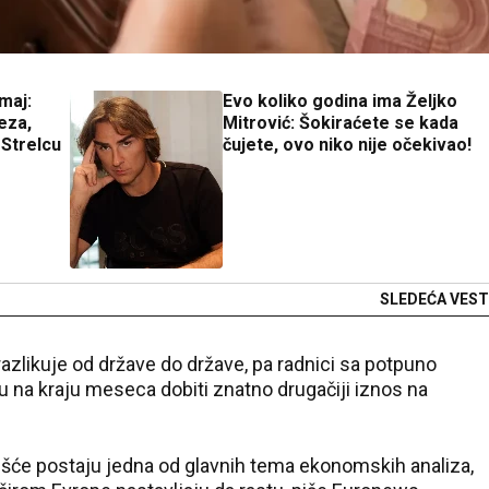
maj:
Evo koliko godina ima Željko
eza,
Mitrović: Šokiraćete se kada
 Strelcu
čujete, ovo niko nije očekivao!
SLEDEĆA VEST
azlikuje od države do države, pa radnici sa potpuno
 na kraju meseca dobiti znatno drugačiji iznos na
šće postaju jedna od glavnih tema ekonomskih analiza,