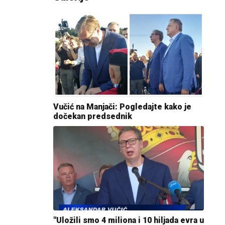
Vučić na Manjači: Pogledajte kako je
dočekan predsednik
"Uložili smo 4 miliona i 10 hiljada evra u