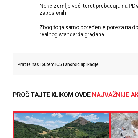
Neke zemlje veći teret prebacuju na PDV 
zaposlenih.
Zbog toga samo poređenje poreza na doho
realnog standarda građana.
Pratite nas i putem iOS i android aplikacije
PROČITAJTE KLIKOM OVDE
NAJVAŽNIJE AK