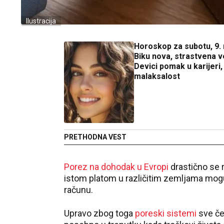
Ilustracija
Horoskop za subotu, 9. 
Biku nova, strastvena v
Devici pomak u karijeri,
malaksalost
PRETHODNA VEST
Porez na dohodak u Evropi
drastično se r
istom platom u različitim zemljama mogu
računu.
Upravo zbog toga
poreski sistemi
sve če