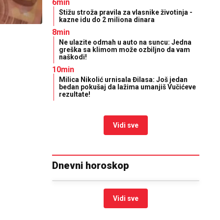
6min
Stižu stroža pravila za vlasnike životinja -
kazne idu do 2 miliona dinara
8min
Ne ulazite odmah u auto na suncu: Jedna
greška sa klimom može ozbiljno da vam
naškodi!
10min
Milica Nikolić urnisala Đilasa: Još jedan
bedan pokušaj da lažima umanjiš Vučićeve
rezultate!
Vidi sve
Dnevni horoskop
Vidi sve