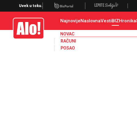
Novac, dinar, evro, dolar, kurs, kursna lista, nbs, narodna banka srbije
Uvek u toku.
Najnovije
Naslovna
Vesti
BIZ
Hronika
Alo
NOVAC
RAČUNI
POSAO