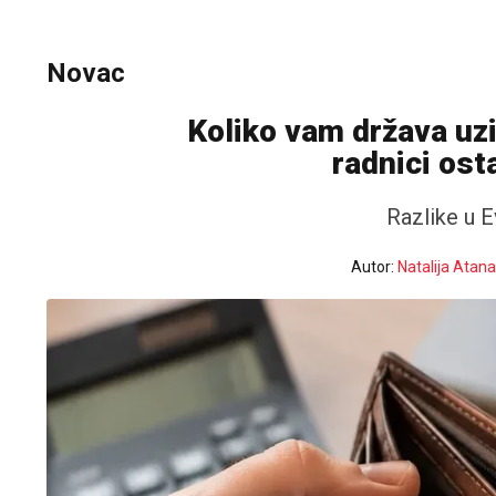
Novac
Koliko vam država uz
radnici ost
Razlike u 
Autor:
Natalija Atan