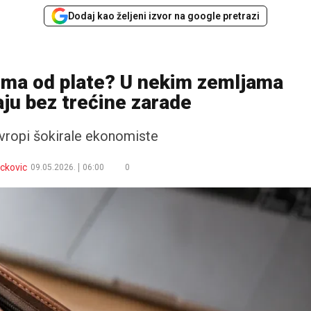
Dodaj kao željeni izvor na google pretrazi
ima od plate? U nekim zemljama
aju bez trećine zarade
Evropi šokirale ekonomiste
ackovic
09.05.2026.
06:00
0