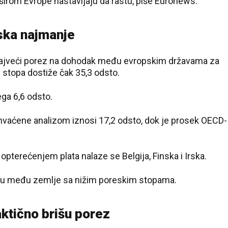
širom Evrope nastavljaju da rastu, piše Euronews.
ska najmanje
ajveći porez na dohodak među evropskim državama za
stopa dostiže čak 35,3 odsto.
ga 6,6 odsto.
hvaćene analizom iznosi 17,2 odsto, dok je prosek OECD-
terećenjem plata nalaze se Belgija, Finska i Irska.
aju među zemlje sa nižim poreskim stopama.
ktično brišu porez