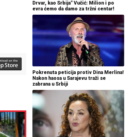
Drvar, kao Srbija" Vučić: Milion i po
evra ćemo da damo za tržni centar!
Pokrenuta peticija protiv Dina Merlina!
Nakon haosa u Sarajevu traži se
zabrana u Srbiji