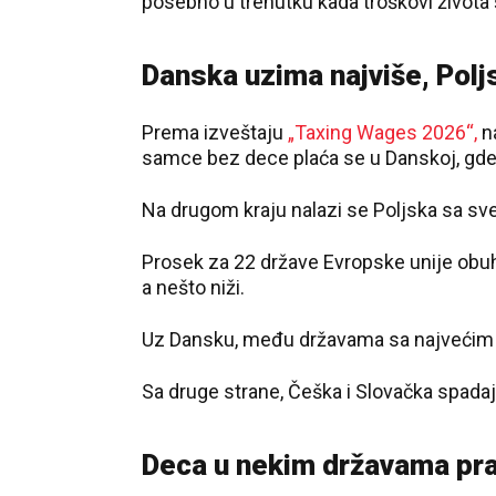
posebno u trenutku kada troškovi života 
Danska uzima najviše, Polj
Prema izveštaju
„Taxing Wages 2026“,
n
samce bez dece plaća se u Danskoj, gde 
Na drugom kraju nalazi se Poljska sa sve
Prosek za 22 države Evropske unije obu
a nešto niži.
Uz Dansku, među državama sa najvećim op
Sa druge strane, Češka i Slovačka spad
Deca u nekim državama pra