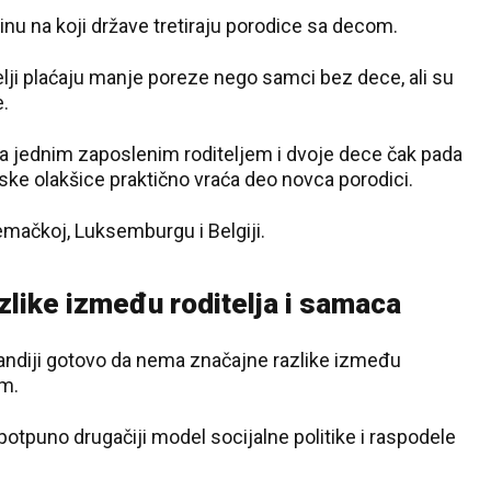
inu na koji države tretiraju porodice sa decom.
ji plaćaju manje poreze nego samci bez dece, ali su
.
a jednim zaposlenim roditeljem i dvoje dece čak pada
eske olakšice praktično vraća deo novca porodici.
Nemačkoj, Luksemburgu i Belgiji.
like između roditelja i samaca
37 °C
olandiji gotovo da nema značajne razlike između
Loznica
om.
otpuno drugačiji model socijalne politike i raspodele