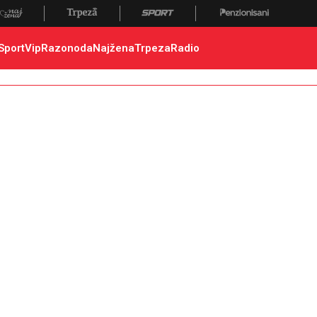
Sport
Vip
Razonoda
Najžena
Trpeza
Radio