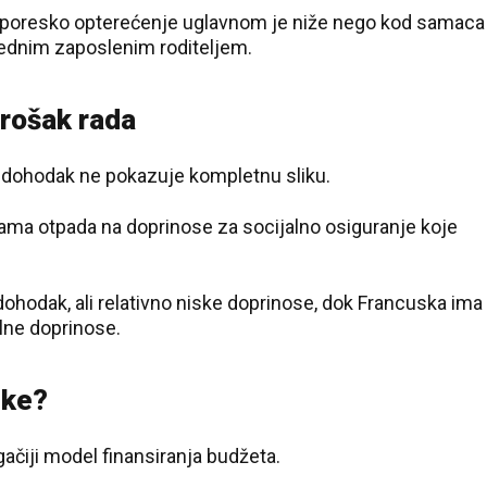
ja poresko opterećenje uglavnom je niže nego kod samaca
jednim zaposlenim roditeljem.
 trošak rada
 dohodak ne pokazuje kompletnu sliku.
ama otpada na doprinose za socijalno osiguranje koje
hodak, ali relativno niske doprinose, dok Francuska ima
lne doprinose.
ike?
ugačiji model finansiranja budžeta.