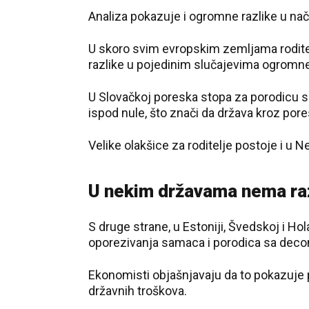
Analiza pokazuje i ogromne razlike u nač
U skoro svim evropskim zemljama roditel
razlike u pojedinim slučajevima ogromne
U Slovačkoj poreska stopa za porodicu s
ispod nule, što znači da država kroz por
Velike olakšice za roditelje postoje i u 
U nekim državama nema raz
S druge strane, u Estoniji, Švedskoj i H
oporezivanja samaca i porodica sa dec
Ekonomisti objašnjavaju da to pokazuje p
državnih troškova.