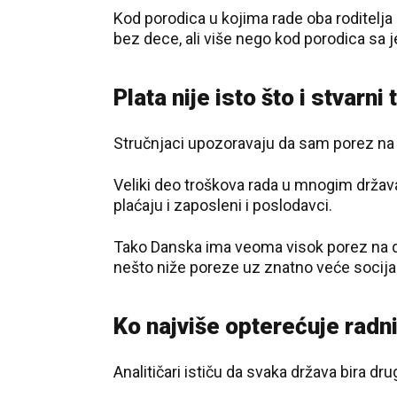
Kod porodica u kojima rade oba roditel
bez dece, ali više nego kod porodica sa 
Plata nije isto što i stvarni
Stručnjaci upozoravaju da sam porez na
Veliki deo troškova rada u mnogim držav
plaćaju i zaposleni i poslodavci.
Tako Danska ima veoma visok porez na do
nešto niže poreze uz znatno veće socija
Ko najviše opterećuje radn
Analitičari ističu da svaka država bira dr