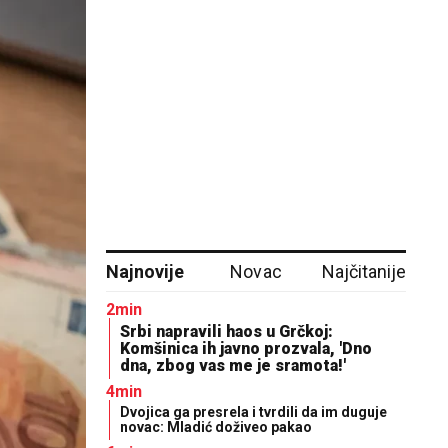
Najnovije
Novac
Najčitanije
2min
Srbi napravili haos u Grčkoj:
Komšinica ih javno prozvala, 'Dno
dna, zbog vas me je sramota!'
4min
Dvojica ga presrela i tvrdili da im duguje
novac: Mladić doživeo pakao