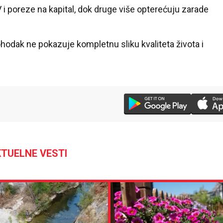
i poreze na kapital, dok druge više opterećuju zarade
dak ne pokazuje kompletnu sliku kvaliteta života i
TUELNE VESTI