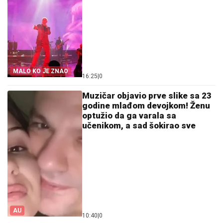
MALO KO JE ZNAO
16:25
|
0
Muzičar objavio prve slike sa 23
godine mlađom devojkom! Ženu
optužio da ga varala sa
učenikom, a sad šokirao sve
AU
10:40
|
0