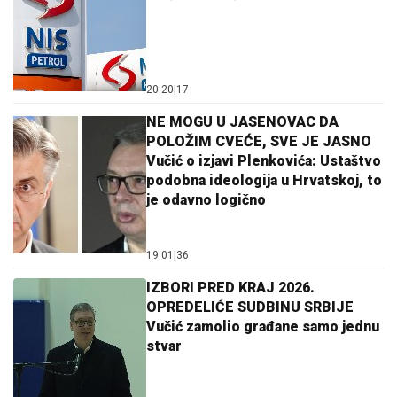
20:20
|
17
NE MOGU U JASENOVAC DA
POLOŽIM CVEĆE, SVE JE JASNO
Vučić o izjavi Plenkovića: Ustaštvo
podobna ideologija u Hrvatskoj, to
je odavno logično
19:01
|
36
IZBORI PRED KRAJ 2026.
OPREDELIĆE SUDBINU SRBIJE
Vučić zamolio građane samo jednu
stvar