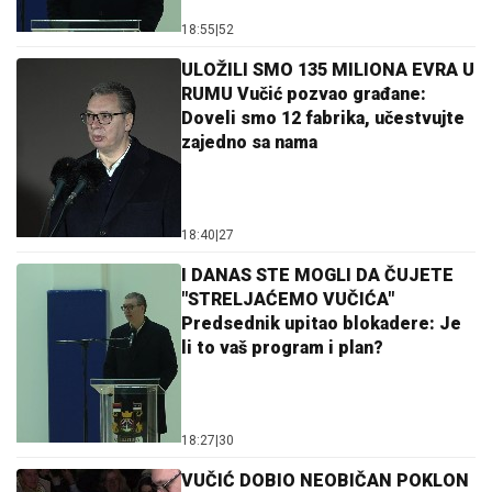
18:55
|
52
ULOŽILI SMO 135 MILIONA EVRA U
RUMU Vučić pozvao građane:
Doveli smo 12 fabrika, učestvujte
zajedno sa nama
18:40
|
27
I DANAS STE MOGLI DA ČUJETE
"STRELJAĆEMO VUČIĆA"
Predsednik upitao blokadere: Je
li to vaš program i plan?
18:27
|
30
VUČIĆ DOBIO NEOBIČAN POKLON