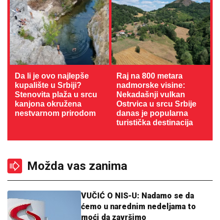
Da li je ovo najlepše
Raj na 800 metara
kupalište u Srbiji?
nadmorske visine:
Stenovita plaža u srcu
Nekadašnji vulkan
kanjona okružena
Ostrvica u srcu Srbije
nestvarnom prirodom
danas je popularna
turistička destinacija
Možda vas zanima
VUČIĆ O NIS-U: Nadamo se da
ćemo u narednim nedeljama to
moći da završimo