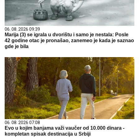
06. 08. 2026 09:39
Marija (3) se igrala u dvorištu i samo je nestala: Posle
42 godine otac je pronašao, zanemeo je kada je saznao
gde je bila
06. 08. 2026 07:08
Evo u kojim banjama važi vaučer od 10.000 dinara -
kompletan spisak destinacija u Srbiji