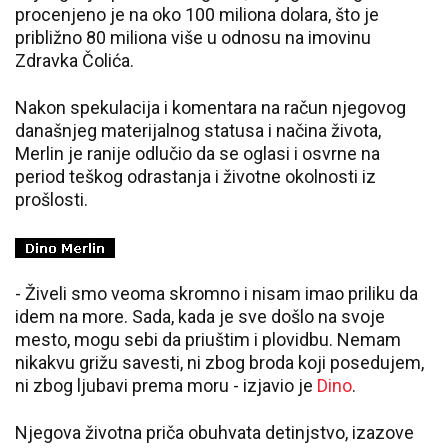
procenjeno je na oko 100 miliona dolara, što je
približno 80 miliona više u odnosu na imovinu
Zdravka Čolića.
Nakon spekulacija i komentara na račun njegovog
današnjeg materijalnog statusa i načina života,
Merlin je ranije odlučio da se oglasi i osvrne na
period teškog odrastanja i životne okolnosti iz
prošlosti.
- Živeli smo veoma skromno i nisam imao priliku da
idem na more. Sada, kada je sve došlo na svoje
mesto, mogu sebi da priuštim i plovidbu. Nemam
nikakvu grižu savesti, ni zbog broda koji posedujem,
ni zbog ljubavi prema moru - izjavio je
Dino
.
Njegova životna priča obuhvata detinjstvo, izazove