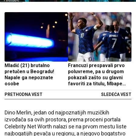
Mladić (21) brutalno
Francuzi prespavali prvo
pretučen u Beogradu!
poluvreme, pa u drugom
Napale ga nepoznate
pokazali zašto su glavni
osobe
favoriti za titulu, Mbape
piše istoriju
PRETHODNA VEST
SLEDEĆA VEST
Dino Merlin, jedan od najpoznatijih muzičkih
izvođača sa ovih prostora, prema proceni portala
Celebrity Net Worth nalazi se na prvom mestu liste
najbogatijih pevača u regionu, a njegovo bogatstvo