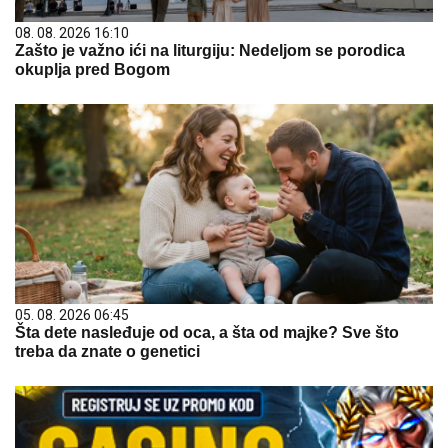
08. 08. 2026 16:10
Zašto je važno ići na liturgiju: Nedeljom se porodica
okuplja pred Bogom
05. 08. 2026 06:45
Šta dete nasleđuje od oca, a šta od majke? Sve što
treba da znate o genetici