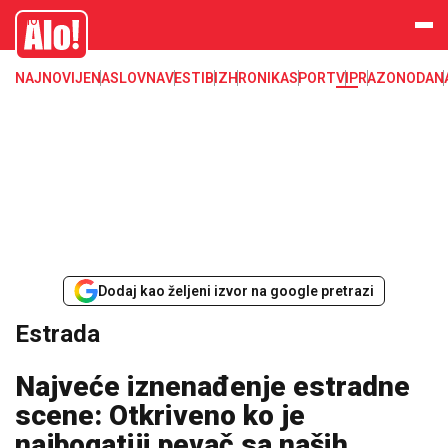
Estrada, poznati, VIP
Alo
NAJNOVIJE
NASLOVNA
VESTI
BIZ
HRONIKA
SPORT
VIP
RAZONODA
N
Dodaj kao željeni izvor na google pretrazi
Estrada
Najveće iznenađenje estradne
scene: Otkriveno ko je
najbogatiji pevač sa naših