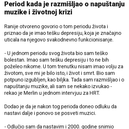
Period kada je razmišljao o napuštanju
muzike i životnoj krizi
Ranije otvoreno govorio o tom periodu života i
priznao da je imao tešku depresiju, koja je značajno
uticala na njegovo svakodnevno funkcionisanje.
- U jednom periodu svog života bio sam teško
bolestan. Imao sam tešku depresiju i to ne bih
poželeo nikome. U tom trenutku nisam imao volju za
životom, sve mi je bilo isto, i život i smrt. Bio sam
potpuno izgubljen, kao biljka. Tada sam razmišljao i o
napuštanju muzike, ali sam se nekako izvukao -
rekao je Merlin u jednom intervjuu za HRT.
Dodao je da je nakon tog perioda doneo odluku da
nastavi dalje i ponovo se posveti muzici.
- Odlučio sam da nastavim i 2000. godine snimio