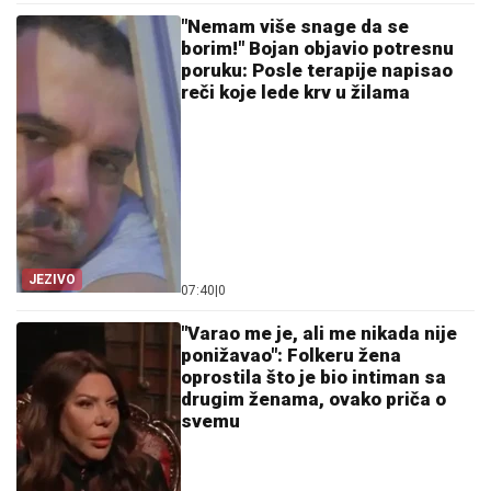
"Nemam više snage da se
borim!" Bojan objavio potresnu
poruku: Posle terapije napisao
reči koje lede krv u žilama
JEZIVO
07:40
|
0
"Varao me je, ali me nikada nije
ponižavao": Folkeru žena
oprostila što je bio intiman sa
drugim ženama, ovako priča o
svemu