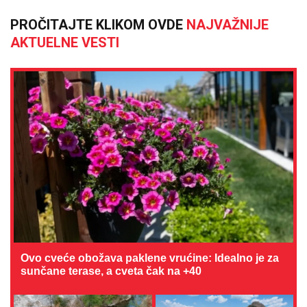
PROČITAJTE KLIKOM OVDE
NAJVAŽNIJE
AKTUELNE VESTI
Ovo cveće obožava paklene vrućine: Idealno je za
sunčane terase, a cveta čak na +40