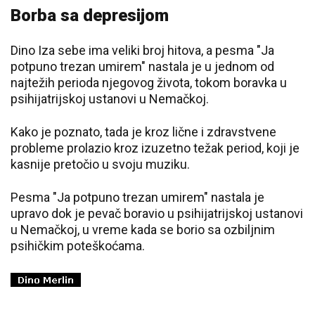
Borba sa depresijom
Dino Iza sebe ima veliki broj hitova, a pesma "Ja
potpuno trezan umirem" nastala je u jednom od
najtežih perioda njegovog života, tokom boravka u
psihijatrijskoj ustanovi u Nemačkoj.
Kako je poznato, tada je kroz lične i zdravstvene
probleme prolazio kroz izuzetno težak period, koji je
kasnije pretočio u svoju muziku.
Pesma "Ja potpuno trezan umirem" nastala je
upravo dok je pevač boravio u psihijatrijskoj ustanovi
u Nemačkoj, u vreme kada se borio sa ozbiljnim
psihičkim poteškoćama.