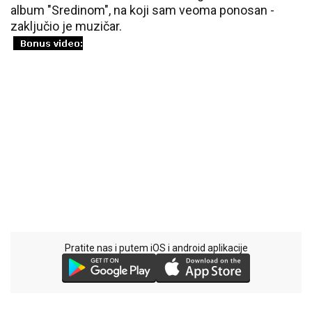
album "Sredinom", na koji sam veoma ponosan -
zaključio je muzičar.
Pratite nas i putem iOS i android aplikacije