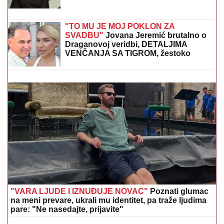
"ZBOG DOKTORKE SAM IZGUBILA POSAO"
Poznata
Srpkinja se uništila estetskim zahvatima, pa vratila
prirodan izgled: Sada isplivala stara fotka
Tresla se Srbija: Evo gde je bio
zemljotres
(VIDEO) JOVANA JEREMIĆ
PREKINULA JUTARNJI PROGRAM
Svi misle da su ove brutalne reči