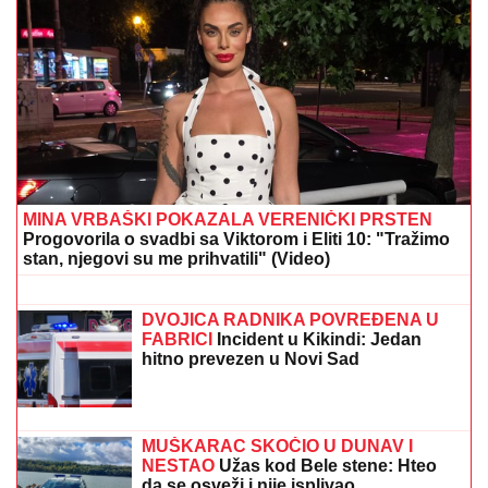
MINA VRBAŠKI POKAZALA VERENIČKI PRSTEN
Progovorila o svadbi sa Viktorom i Eliti 10: "Tražimo
stan, njegovi su me prihvatili" (Video)
FILMSKA POTERA U NOVOM SADU!
"Pali" pljačkaši iz "audija": Ojadili
poznatu brzu hranu, a onda je usledila
munjevita akcija policije (FOTO)
DVOJICA RADNIKA POVREĐENA U
FABRICI
Incident u Kikindi: Jedan
hitno prevezen u Novi Sad