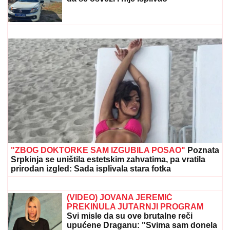
STRAVIČNA NESREĆA KOD JASENOVIKA!
Strahuje
se da ima TEŠKO POVREĐENIH, sve vrvi od policije i
Hitne pomoći (FOTO)
MUŠKARAC SKOČIO U DUNAV I
NESTAO
Užas kod Bele stene: Hteo
da se osveži i nije isplivao
GOCA BOŽINOVSKA SA PORODICOM
U GRČKOJ!
Snajka Bojana grmi u
kupaćem, pevačica se sunča: Oglasila
se sa jahte, ovako se baškare (FOTO)