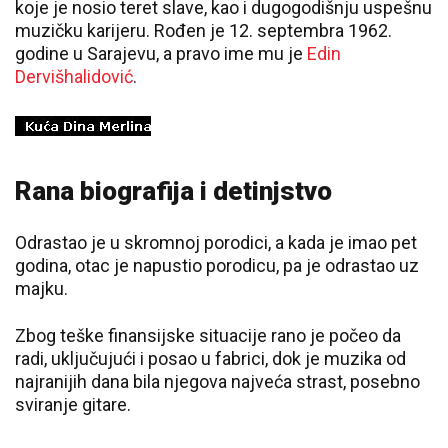
koje je nosio teret slave, kao i dugogodišnju uspešnu
muzičku karijeru. Rođen je 12. septembra 1962.
godine u Sarajevu, a pravo ime mu je
Edin
Dervišhalidović
.
Rana biografija i detinjstvo
Odrastao je u skromnoj porodici, a kada je imao pet
godina, otac je napustio porodicu, pa je odrastao uz
majku.
Zbog teške finansijske situacije rano je počeo da
radi, uključujući i posao u fabrici, dok je muzika od
najranijih dana bila njegova najveća strast, posebno
sviranje gitare.