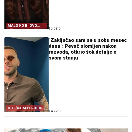
MALO KO BI OVO
15:08
|
0
PRIZNAO
"Zaključao sam se u sobu mesec
dana": Pevač slomljen nakon
razvoda, otkrio šok detalje o
svom stanju
O TEŠKOM PERIODU
14:22
|
0