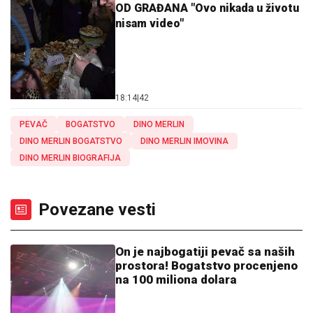
OD GRAĐANA "Ovo nikada u životu
nisam video"
18:14
|
42
PEVAČ
BOGATSTVO
DINO MERLIN
DINO MERLIN BOGATSTVO
DINO MERLIN IMOVINA
DINO MERLIN BIOGRAFIJA
Povezane vesti
On je najbogatiji pevač sa naših
prostora! Bogatstvo procenjeno
na 100 miliona dolara