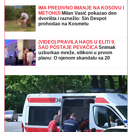
Netanjahu i Kac dali zeleno svetlo za
obnovu: Želimo da se Gaza oporavi
IMA PREDIVNO IMANJE NA KOSOVU I
METOHIJI
Milan Vasić pokazao deo
dvorišta i raznežio: Sin Despot
prohodao na Kosmetu
FILMSKA POTERA U NOVOM SADU!
"Pali" pljačkaši
iz "audija": Ojadili poznatu brzu hranu, a onda je
usledila munjevita akcija policije (FOTO)