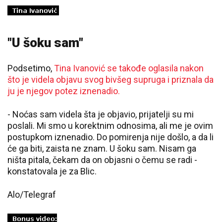
"U šoku sam"
Podsetimo,
Tina Ivanović se takođe oglasila nakon
što je videla objavu svog bivšeg supruga i priznala da
ju je njegov potez iznenadio.
- Noćas sam videla šta je objavio, prijatelji su mi
poslali. Mi smo u korektnim odnosima, ali me je ovim
postupkom iznenadio. Do pomirenja nije došlo, a da li
će ga biti, zaista ne znam. U šoku sam. Nisam ga
ništa pitala, čekam da on objasni o čemu se radi -
konstatovala je za Blic.
Alo/Telegraf