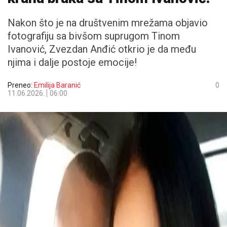
Nakon što je na društvenim mrežama objavio
fotografiju sa bivšom suprugom Tinom
Ivanović, Zvezdan Anđić otkrio je da među
njima i dalje postoje emocije!
Preneo:
Emilija Baranić
0
11.06.2026.
06:00