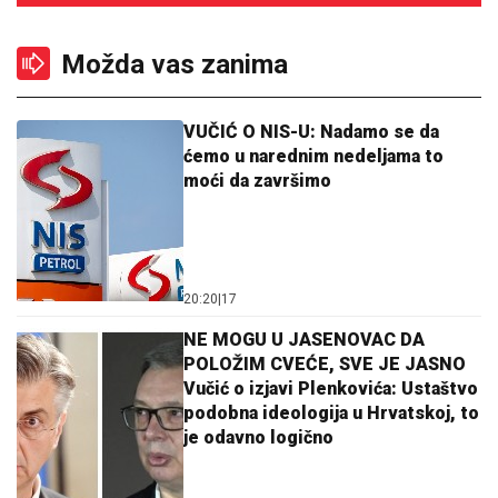
Možda vas zanima
VUČIĆ O NIS-U: Nadamo se da
ćemo u narednim nedeljama to
moći da završimo
20:20
|
17
NE MOGU U JASENOVAC DA
POLOŽIM CVEĆE, SVE JE JASNO
Vučić o izjavi Plenkovića: Ustaštvo
podobna ideologija u Hrvatskoj, to
je odavno logično