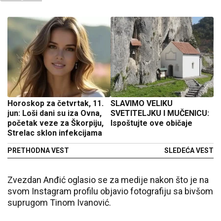
Horoskop za četvrtak, 11.
SLAVIMO VELIKU
jun: Loši dani su iza Ovna,
SVETITELJKU I MUČENICU:
početak veze za Škorpiju,
Ispoštujte ove običaje
Strelac sklon infekcijama
PRETHODNA VEST
SLEDEĆA VEST
Zvezdan Anđić oglasio se za medije nakon što je na
svom Instagram profilu objavio fotografiju sa bivšom
suprugom Tinom Ivanović.