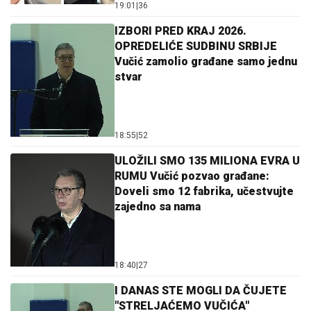
19:01
|
36
IZBORI PRED KRAJ 2026.
OPREDELIĆE SUDBINU SRBIJE
Vučić zamolio građane samo jednu
stvar
18:55
|
52
ULOŽILI SMO 135 MILIONA EVRA U
RUMU Vučić pozvao građane:
Doveli smo 12 fabrika, učestvujte
zajedno sa nama
18:40
|
27
I DANAS STE MOGLI DA ČUJETE
"STRELJAĆEMO VUČIĆA"