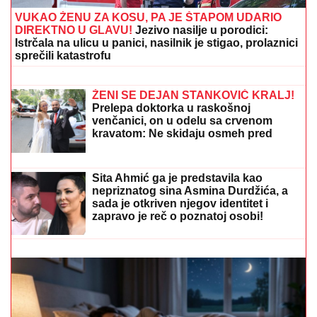
(VIDEO) PRAVILA HAOS U ELITI 9,
SAD POSTAJE PEVAČICA
Snimak
uzburkao mreže, silikoni u prvom
planu: O njenom skandalu sa 20
godina starijim brujao Balkan
CECA STIGLA U CRNU GORU! U
šik
izdanju došla na aerodrom, sačekao je
crni kombi: "U papučama sam, skršiću
se" (VIDEO)
VUKAO ŽENU ZA KOSU, PA JE ŠTAPOM UDARIO
DIREKTNO U GLAVU!
Jezivo nasilje u porodici: