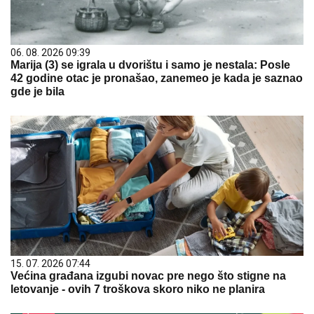
06. 08. 2026 09:39
Marija (3) se igrala u dvorištu i samo je nestala: Posle
42 godine otac je pronašao, zanemeo je kada je saznao
gde je bila
15. 07. 2026 07:44
Većina građana izgubi novac pre nego što stigne na
letovanje - ovih 7 troškova skoro niko ne planira