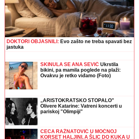
Istrčala na ulicu u panici, nasilnik je stigao, prolaznici
sprečili katastrofu
PILEĆA SUPA SA POVRĆEM I
KNEDLAMA:
Domaća i puna ukusa
ŽENI SE DEJAN STANKOVIĆ KRALJ!
Prelepa doktorka u raskošnoj
venčanici, on u odelu sa crvenom
kravatom: Ne skidaju osmeh pred
crkveno venčanje