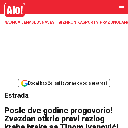
Estrada, poznati, VIP
Alo
NAJNOVIJE
NASLOVNA
VESTI
BIZ
HRONIKA
SPORT
VIP
RAZONODA
N
Dodaj kao željeni izvor na google pretrazi
Estrada
Posle dve godine progovorio!
Zvezdan otkrio pravi razlog
kraha braka sa Tinom Ivanović!