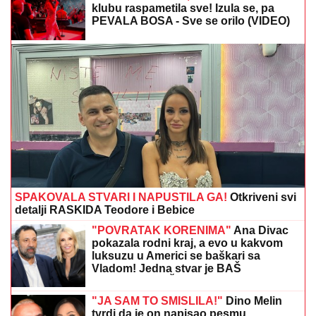
GOCA BOŽINOVSKA SA PORODICOM U GRČKOJ!
Snajka Bojana grmi u kupaćem, pevačica se sunča:
Oglasila se sa jahte, ovako se baškare (FOTO)
Sita Ahmić ga je predstavila kao
nepriznatog sina Asmina Durdžića, a
sada je otkriven njegov identitet i
zapravo je reč o poznatoj osobi!
HUTI IZVELI JEDAN OD
NAJRAZORNIJIH UDARA:
Dronovima
napali „Aramkovu“ rafineriju u
Saudijskoj Arabiji (VIDEO)