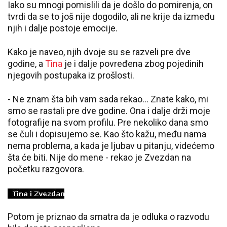
Iako su mnogi pomislili da je došlo do pomirenja, on
tvrdi da se to još nije dogodilo, ali ne krije da između
njih i dalje postoje emocije.
Kako je naveo, njih dvoje su se razveli pre dve
godine, a
Tina
je i dalje povređena zbog pojedinih
njegovih postupaka iz prošlosti.
- Ne znam šta bih vam sada rekao... Znate kako, mi
smo se rastali pre dve godine. Ona i dalje drži moje
fotografije na svom profilu. Pre nekoliko dana smo
se čuli i dopisujemo se. Kao što kažu, među nama
nema problema, a kada je ljubav u pitanju, videćemo
šta će biti. Nije do mene - rekao je Zvezdan na
početku razgovora.
Potom je priznao da smatra da je odluka o razvodu