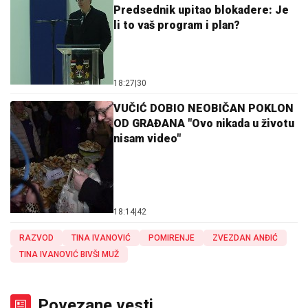
Predsednik upitao blokadere: Je
li to vaš program i plan?
18:27
|
30
VUČIĆ DOBIO NEOBIČAN POKLON
OD GRAĐANA "Ovo nikada u životu
nisam video"
18:14
|
42
RAZVOD
TINA IVANOVIĆ
POMIRENJE
ZVEZDAN ANĐIĆ
TINA IVANOVIĆ BIVŠI MUŽ
Povezane vesti