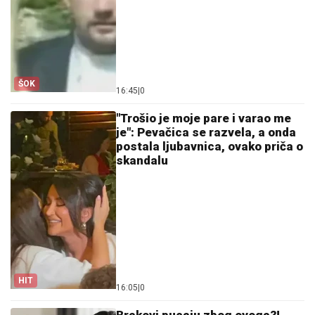
ŠOK
16:45
|
0
"Trošio je moje pare i varao me
je": Pevačica se razvela, a onda
postala ljubavnica, ovako priča o
skandalu
HIT
16:05
|
0
Brakovi pucaju zbog ovoga?!