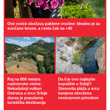
Ovo cveće obožava paklene vrućine: Idealno je za
sunčane terase, a cveta čak na +40
Raj na 800 metara
Da li je ovo najlepše
nadmorske visine:
kupalište u Srbiji?
Nekadašnji vulkan
Stenovita plaža u srcu
Ostrvica u srcu Srbije
kanjona okružena
danas je popularna
nestvarnom prirodom
turistička destinacija