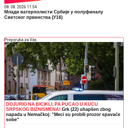
08. 08. 2026 11:54
Млади ватерполисти Србије у полуфиналу
Светског првенства (У16)
Preporuka za Vas
DOJURIO NA BICIKLI, PA PUCAO U KUĆU
SRPSKOG BIZNISMENA!
Grk (22) uhapšen zbog
napada u Nemačkoj: "Meci su probili prozor spavaće
sobe"
VELIKI PREOKRET U POJASU GAZE