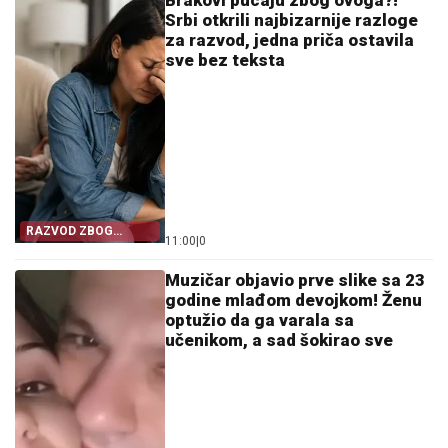
Srbi otkrili najbizarnije razloge
za razvod, jedna priča ostavila
sve bez teksta
RAZVOD ZBOG
11:00
|
0
SITNICE
Muzičar objavio prve slike sa 23
godine mlađom devojkom! Ženu
optužio da ga varala sa
učenikom, a sad šokirao sve