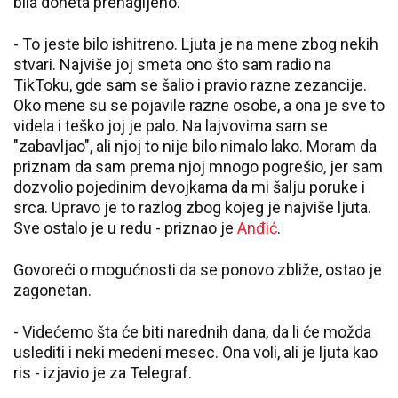
bila doneta prenagljeno.
- To jeste bilo ishitreno. Ljuta je na mene zbog nekih
stvari. Najviše joj smeta ono što sam radio na
TikToku, gde sam se šalio i pravio razne zezancije.
Oko mene su se pojavile razne osobe, a ona je sve to
videla i teško joj je palo. Na lajvovima sam se
"zabavljao", ali njoj to nije bilo nimalo lako. Moram da
priznam da sam prema njoj mnogo pogrešio, jer sam
dozvolio pojedinim devojkama da mi šalju poruke i
srca. Upravo je to razlog zbog kojeg je najviše ljuta.
Sve ostalo je u redu - priznao je
Anđić
.
Govoreći o mogućnosti da se ponovo zbliže, ostao je
zagonetan.
- Videćemo šta će biti narednih dana, da li će možda
uslediti i neki medeni mesec. Ona voli, ali je ljuta kao
ris - izjavio je za Telegraf.