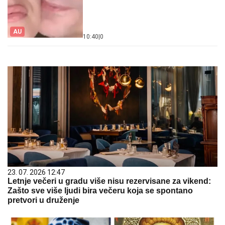
AU
10:40
|
0
23. 07. 2026 12:47
Letnje večeri u gradu više nisu rezervisane za vikend:
Zašto sve više ljudi bira večeru koja se spontano
pretvori u druženje