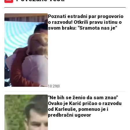
Poznati estradni par progovorio
o razvodu! Otkrili pravu istinu o
svom braku: "Sramota nas je"
10:29
|
0
"Ne bih se ženio da sam znao"
Ovako je Karić pričao o razvodu
od Karleuše, pomenuo je i
predbračni ugovor