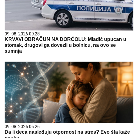
09. 08. 2026 09:28
KRVAVI OBRAČUN NA DORĆOLU: Mladić upucan u
stomak, drugovi ga dovezli u bolnicu, na ovo se
sumnja
09. 08. 2026 06:26
Da li deca nasleđuju otpornost na stres? Evo šta kaže
nauka