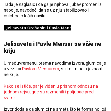
Tada je naglasio i da ga je njihova ljubav promenila
nabolje, navodeći da se uz nju stabilizovao i
oslobodio loših navika.
Jelisaveta i Pavle Mensur se više ne
kriju
U međuvremenu, prema navodima izvora, glumica je
u vezi sa
Pavlom Mensurom
, sa kojim se u javnosti
ne krije.
Kako se ističe, par je viđen u prisnom odnosu na
jednom rejvu, gde su razmenili i poljubac pred
svima.
Izvor dodaje da glumici ne smeta što je formalno još