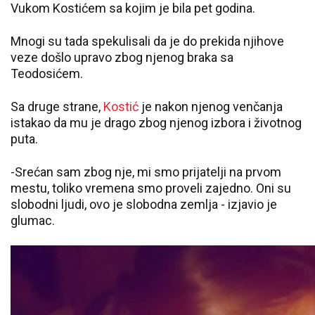
Vukom Kostićem sa kojim je bila pet godina.
Mnogi su tada spekulisali da je do prekida njihove
veze došlo upravo zbog njenog braka sa
Teodosićem.
Sa druge strane,
Kostić
je nakon njenog venčanja
istakao da mu je drago zbog njenog izbora i životnog
puta.
-Srećan sam zbog nje, mi smo prijatelji na prvom
mestu, toliko vremena smo proveli zajedno. Oni su
slobodni ljudi, ovo je slobodna zemlja - izjavio je
glumac.