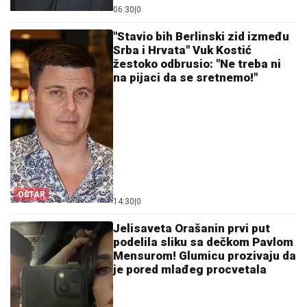
06:30
|
0
"Stavio bih Berlinski zid između
Srba i Hrvata" Vuk Kostić
žestoko odbrusio: "Ne treba ni
na pijaci da se sretnemo!"
OŠTAR
14:30
|
0
Jelisaveta Orašanin prvi put
podelila sliku sa dečkom Pavlom
Mensurom! Glumicu prozivaju da
je pored mlađeg procvetala