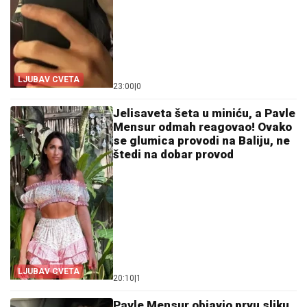
LJUBAV CVETA
23:00
|
0
Jelisaveta šeta u miniću, a Pavle
Mensur odmah reagovao! Ovako
se glumica provodi na Baliju, ne
štedi na dobar provod
LJUBAV CVETA
20:10
|
1
Pavle Mensur objavio prvu sliku