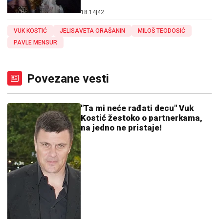
18:14
|
42
VUK KOSTIĆ
JELISAVETA ORAŠANIN
MILOŠ TEODOSIĆ
PAVLE MENSUR
Povezane vesti
"Ta mi neće rađati decu" Vuk
Kostić žestoko o partnerkama,
na jedno ne pristaje!