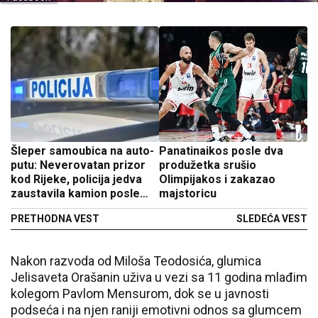
Šleper samoubica na auto-
Panatinaikos posle dva
putu: Neverovatan prizor
produžetka srušio
kod Rijeke, policija jedva
Olimpijakos i zakazao
zaustavila kamion posle
majstoricu
vožnje u suprotnom smeru
PRETHODNA VEST
SLEDEĆA VEST
(VIDEO)
Nakon razvoda od Miloša Teodosića, glumica
Jelisaveta Orašanin uživa u vezi sa 11 godina mlađim
kolegom Pavlom Mensurom, dok se u javnosti
podseća i na njen raniji emotivni odnos sa glumcem