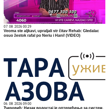
07. 08. 2026 00:29
Veoma ste aljkavi, upraljali str čitav Rehab: Gledalac
osuo žestok rafal po Neriu i Hani! (VIDEO)
06. 08. 2026 09:00
Ћировић: Низак водостај је оптерећење за систем,