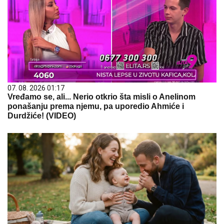
07. 08. 2026 01:17
Vređamo se, ali... Nerio otkrio šta misli o Anelinom
ponašanju prema njemu, pa uporedio Ahmiće i
Durdžiće! (VIDEO)