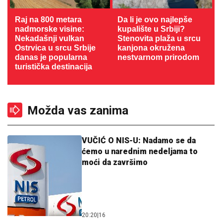
Raj na 800 metara
Da li je ovo najlepše
nadmorske visine:
kupalište u Srbiji?
Nekadašnji vulkan
Stenovita plaža u srcu
Ostrvica u srcu Srbije
kanjona okružena
danas je popularna
nestvarnom prirodom
turistička destinacija
Možda vas zanima
VUČIĆ O NIS-U: Nadamo se da
ćemo u narednim nedeljama to
moći da završimo
20:20
|
16