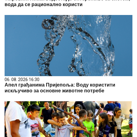
вода да се рационално користи
06. 08. 2026 16:30
Апел грађанима Пријепоља: Воду користити
искључиво за основне животне потребе