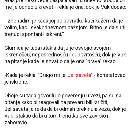
-Baš pre neko veče zaspala sam u dnevnoj sobi, a on
me je odneo u krevet - rekla je ona, dok je Vuk dodao:
-Iznenadim je kada joj po povratku kući kažem da je
volim, kao i svakodnevnom pažnjom. Bitno je da su ti
trenuci spontani i iskreni.“
Glumica je tada istakla da ju je osvojio svojom
iskrenošću, neposrednošću i duhovitošću, dok je Vuk
na pitanje kada je shvatio da je ona "prava" rekao:
-Kada je rekla: "Drago mi je,
Jelisaveta
" - konstatovao
je iskreno.
Oboje su tada govorili i o poverenju u vezi, pa su na
pitanje kako bi reagovali na prevaru bili izričiti,
Jelisaveta je rekla da bi odmah prekinula vezu, dok je
Vuk istakao da bi u tom trenutku sve završio i
zaboravio.