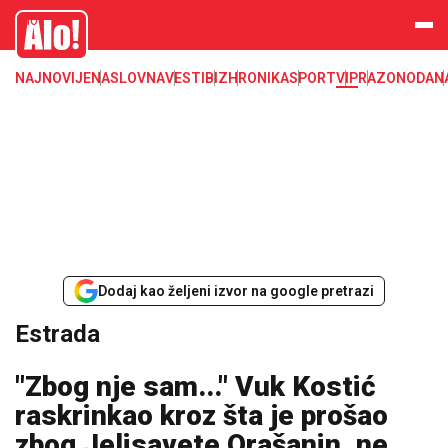
Estrada, poznati, VIP
Alo
NAJNOVIJE
NASLOVNA
VESTI
BIZ
HRONIKA
SPORT
VIP
RAZONODA
N
Dodaj kao željeni izvor na google pretrazi
Estrada
"Zbog nje sam..." Vuk Kostić
raskrinkao kroz šta je prošao
zbog Jelisavete Orašanin, ne