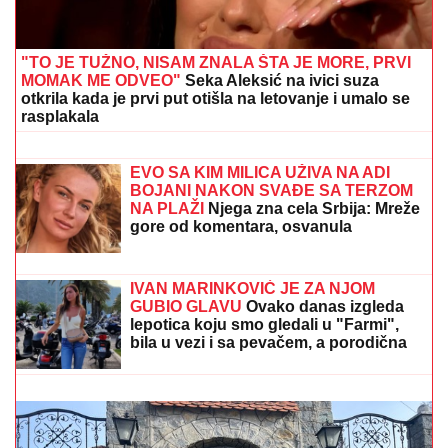
"TO JE TUŽNO, NISAM ZNALA ŠTA JE MORE, PRVI
MOMAK ME ODVEO"
Seka Aleksić na ivici suza
otkrila kada je prvi put otišla na letovanje i umalo se
rasplakala
IMALA JE 47 SINOVA I SAMO JEDNU
ĆERKU:
Evo zbog čega je Esma
Redžepova usvajala samo dečake,
pred smrt donela neočekivanu odluku
EVO SA KIM MILICA UŽIVA NA ADI
BOJANI NAKON SVAĐE SA TERZOM
NA PLAŽI
Njega zna cela Srbija: Mreže
gore od komentara, osvanula
fotografija