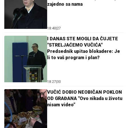
zajedno sa nama
18:40
|
27
I DANAS STE MOGLI DA ČUJETE
"STRELJAĆEMO VUČIĆA"
Predsednik upitao blokadere: Je
li to vaš program i plan?
18:27
|
30
VUČIĆ DOBIO NEOBIČAN POKLON
OD GRAĐANA "Ovo nikada u životu
nisam video"