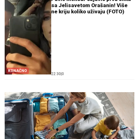
sa Jelisavetom Orašanin! Više
ne kriju koliko uživaju (FOTO)
KONAČNO
22:30
|
0