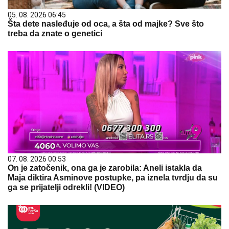
05. 08. 2026 06:45
Šta dete nasleđuje od oca, a šta od majke? Sve što
treba da znate o genetici
07. 08. 2026 00:53
On je zatočenik, ona ga je zarobila: Aneli istakla da
Maja diktira Asminove postupke, pa iznela tvrdju da su
ga se prijatelji odrekli! (VIDEO)