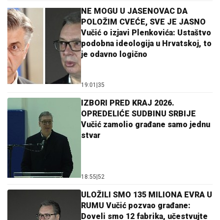
NE MOGU U JASENOVAC DA
POLOŽIM CVEĆE, SVE JE JASNO
Vučić o izjavi Plenkovića: Ustaštvo
podobna ideologija u Hrvatskoj, to
je odavno logično
19:01
|
35
IZBORI PRED KRAJ 2026.
OPREDELIĆE SUDBINU SRBIJE
Vučić zamolio građane samo jednu
stvar
18:55
|
52
ULOŽILI SMO 135 MILIONA EVRA U
RUMU Vučić pozvao građane:
Doveli smo 12 fabrika, učestvujte