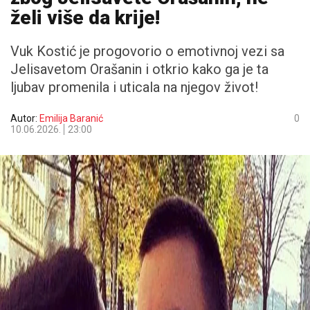
želi više da krije!
Vuk Kostić je progovorio o emotivnoj vezi sa
Jelisavetom Orašanin i otkrio kako ga je ta
ljubav promenila i uticala na njegov život!
Autor:
Emilija Baranić
0
10.06.2026.
23:00