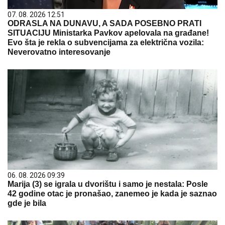
07. 08. 2026 12:51
ODRASLA NA DUNAVU, A SADA POSEBNO PRATI
SITUACIJU Ministarka Pavkov apelovala na građane!
Evo šta je rekla o subvencijama za električna vozila:
Neverovatno interesovanje
06. 08. 2026 09:39
Marija (3) se igrala u dvorištu i samo je nestala: Posle
42 godine otac je pronašao, zanemeo je kada je saznao
gde je bila