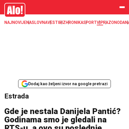
Estrada, poznati, VIP
Alo
NAJNOVIJE
NASLOVNA
VESTI
BIZ
HRONIKA
SPORT
VIP
RAZONODA
N
Dodaj kao željeni izvor na google pretrazi
Estrada
Gde je nestala Danijela Pantić?
Godinama smo je gledali na
RTS-u, a ovo su poslednje