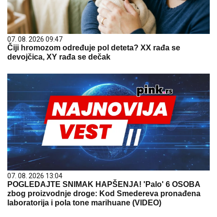
07. 08. 2026 09:47
Čiji hromozom određuje pol deteta? XX rađa se
devojčica, XY rađa se dečak
07. 08. 2026 13:04
POGLEDAJTE SNIMAK HAPŠENJA! 'Palo' 6 OSOBA
zbog proizvodnje droge: Kod Smedereva pronađena
laboratorija i pola tone marihuane (VIDEO)