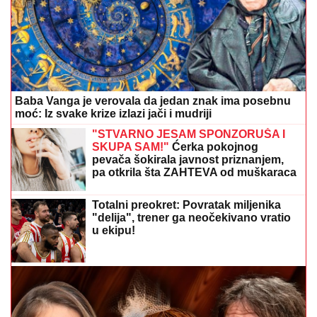
Baba Vanga je verovala da jedan znak ima posebnu
moć: Iz svake krize izlazi jači i mudriji
"STVARNO JESAM SPONZORUŠA I
SKUPA SAM!"
Ćerka pokojnog
pevača šokirala javnost priznanjem,
pa otkrila šta ZAHTEVA od muškaraca
Totalni preokret: Povratak miljenika
"delija", trener ga neočekivano vratio
u ekipu!