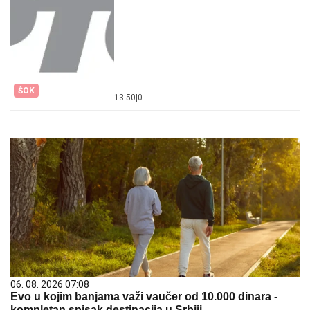
ŠOK
13:50
|
0
06. 08. 2026 07:08
Evo u kojim banjama važi vaučer od 10.000 dinara -
kompletan spisak destinacija u Srbiji