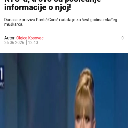
informacije o njoj!
Danas se preziva Pantić Conić i udata je za šest godina mlađeg
muškarca.
Autor:
Olgica Kosovac
0
26.06.2026.
12:40