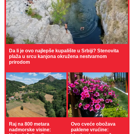
Da li je ovo najlepše kupalište u Srbiji? Stenovita
plaža u srcu kanjona okružena nestvarnom
prirodom
Raj na 800 metara
Ovo cveće obožava
nadmorske visine:
paklene vrućine: