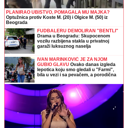
PLANIRAO UBISTVO, POMAGALA MU MAJKA?
Optužnica protiv Koste M. (20) i Olgice M. (50) iz
Beograda
FUDBALERU DEMOLIRAN "BENTLI"
Drama u Beogradu: Skupocenom
vozilu razbijena stakla u privatnoj
garaži luksuznog naselja
IVAN MARINKOVIĆ JE ZA NJOM
GUBIO GLAVU
Ovako danas izgleda
lepotica koju smo gledali u "Farmi",
bila u vezi i sa pevačem, a porodična
tragedija ju je slomila