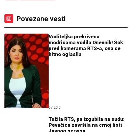
Povezane vesti
Voditeljka prekrivena
modricama vodila Dnevnik! Šok
pred kamerama RTS-a, ona se
hitno oglasila
07:20
|
0
Tužila RTS, pa izgubila na sudu:
Pevačica završila na crnoj listi
Javnog servisa