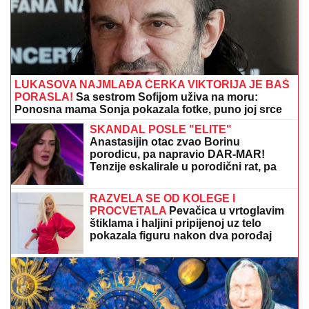
LUKASOVA NAJMLAĐA ĆERKA VIKTORIJA JE BAŠ
PORASLA!
Sa sestrom Sofijom uživa na moru:
Ponosna mama Sonja pokazala fotke, puno joj srce
SKANDAL POSLE "ELITE"
Anastasijin otac zvao Borinu
porodicu, pa napravio DAR-MAR!
Tenzije eskalirale u porodični rat, pa
usledio OBRT
RAZVELA SE OD KOLEGE I
PROCVETALA
Pevačica u vrtoglavim
štiklama i haljini pripijenoj uz telo
pokazala figuru nakon dva porođaj
(Foto)