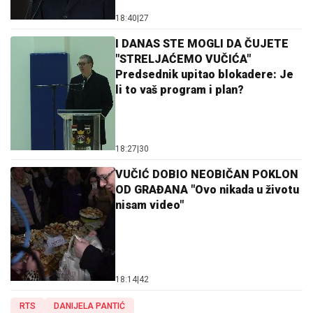
18:40
|
27
I DANAS STE MOGLI DA ČUJETE
"STRELJAĆEMO VUČIĆA"
Predsednik upitao blokadere: Je
li to vaš program i plan?
18:27
|
30
VUČIĆ DOBIO NEOBIČAN POKLON
OD GRAĐANA "Ovo nikada u životu
nisam video"
18:14
|
42
RTS
DANIJELA PANTIĆ