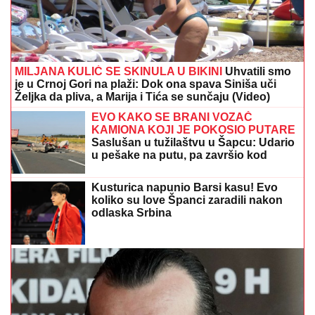
MILJANA KULIĆ SE SKINULA U BIKINI
Uhvatili smo
je u Crnoj Gori na plaži: Dok ona spava Siniša uči
Željka da pliva, a Marija i Tića se sunčaju (Video)
EVO KAKO SE BRANI VOZAČ
KAMIONA KOJI JE POKOSIO PUTARE
Saslušan u tužilaštvu u Šapcu: Udario
u pešake na putu, pa završio kod
metalne ograde
Kusturica napunio Barsi kasu! Evo
koliko su love Španci zaradili nakon
odlaska Srbina