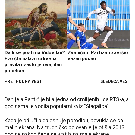
Da li se posti na Vidovdan?
Zvanično: Partizan završio
Evo šta nalažu crkvena
važan posao
pravila i zašto je ovaj dan
poseban
PRETHODNA VEST
SLEDEĆA VEST
Danijela Pantić je bila jedna od omiljenih lica RTS-a, a
godinama je vodila popularni kviz "Slagalica".
Kada je odlučila da osnuje porodicu, povukla se sa
malih ekrana. Na trudničko bolovanje je otišla 2013.
godine nakon čega se vratila na male ekrane.