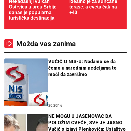
Nekadašnji vulkan
Idealno je za sunčane
Ostrvica u srcu Srbije
terase, a cveta čak na
danas je popularna
+40
turistička destinacija
Možda vas zanima
VUČIĆ O NIS-U: Nadamo se da
ćemo u narednim nedeljama to
moći da završimo
20:20
|
16
NE MOGU U JASENOVAC DA
POLOŽIM CVEĆE, SVE JE JASNO
Vučić o izjavi Plenkovića: Ustaštvo