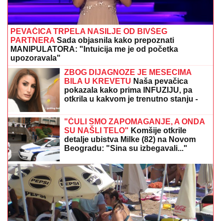
PEVAČICA TRPELA NASILJE OD BIVŠEG
PARTNERA
Sada objasnila kako prepoznati
MANIPULATORA: "Intuicija me je od početka
upozoravala"
ZBOG DIJAGNOZE JE MESECIMA
BILA U KREVETU
Naša pevačica
pokazala kako prima INFUZIJU, pa
otkrila u kakvom je trenutno stanju -
ovih dana prodaje i kuću
"ČULI SMO ZAPOMAGANJE, A ONDA
SU NAŠLI TELO"
Komšije otkrile
detalje ubistva Milke (82) na Novom
Beogradu: "Sina su izbegavali..."