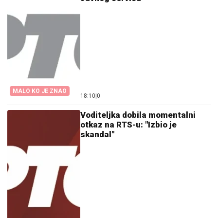
MALO KO JE ZNAO
18:10
|
0
Voditeljka dobila momentalni
otkaz na RTS-u: "Izbio je
skandal"