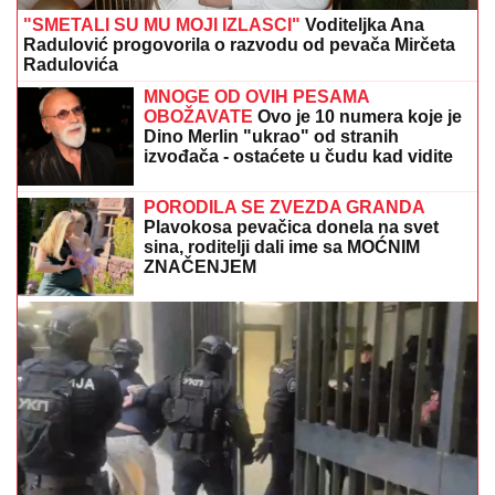
"SMETALI SU MU MOJI IZLASCI"
Voditeljka Ana
Radulović progovorila o razvodu od pevača Mirčeta
Radulovića
MNOGE OD OVIH PESAMA
OBOŽAVATE
Ovo je 10 numera koje je
Dino Merlin "ukrao" od stranih
izvođača - ostaćete u čudu kad vidite
spisak
PORODILA SE ZVEZDA GRANDA
Plavokosa pevačica donela na svet
sina, roditelji dali ime sa MOĆNIM
ZNAČENJEM