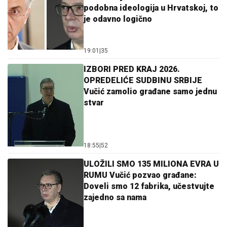
podobna ideologija u Hrvatskoj, to
je odavno logično
19:01
|
35
IZBORI PRED KRAJ 2026.
OPREDELIĆE SUDBINU SRBIJE
Vučić zamolio građane samo jednu
stvar
18:55
|
52
ULOŽILI SMO 135 MILIONA EVRA U
RUMU Vučić pozvao građane:
Doveli smo 12 fabrika, učestvujte
zajedno sa nama