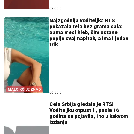
08:00
|
0
Najzgodnija voditeljka RTS
pokazala telo bez grama sala:
Sama mesi hleb, čim ustane
popije ovaj napitak, a ima i jedan
trik
MALO KO JE ZNAO
06:30
|
0
Cela Srbija gledala je RTS!
Voditeljku otpustili, posle 16
godina se pojavila, i to u kakvom
izdanju!