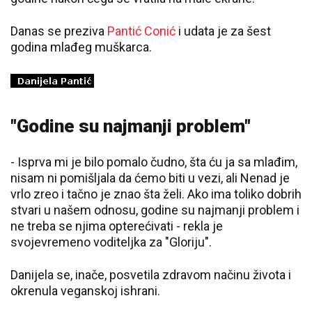
Danas se preziva
Pantić Conić
i udata je za šest
godina mlađeg muškarca.
"Godine su najmanji problem"
- Isprva mi je bilo pomalo čudno, šta ću ja sa mlađim,
nisam ni pomišljala da ćemo biti u vezi, ali Nenad je
vrlo zreo i tačno je znao šta želi. Ako ima toliko dobrih
stvari u našem odnosu, godine su najmanji problem i
ne treba se njima opterećivati - rekla je
svojevremeno voditeljka za "Gloriju".
Danijela se, inače, posvetila zdravom načinu života i
okrenula veganskoj ishrani.