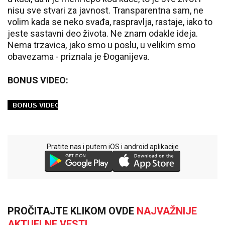
nisu sve stvari za javnost. Transparentna sam, ne
volim kada se neko svađa, raspravlja, rastaje, iako to
jeste sastavni deo života. Ne znam odakle ideja.
Nema trzavica, jako smo u poslu, u velikim smo
obavezama - priznala je Đoganijeva.
BONUS VIDEO:
Pratite nas i putem iOS i android aplikacije
PROČITAJTE KLIKOM OVDE
NAJVAŽNIJE
AKTUELNE VESTI