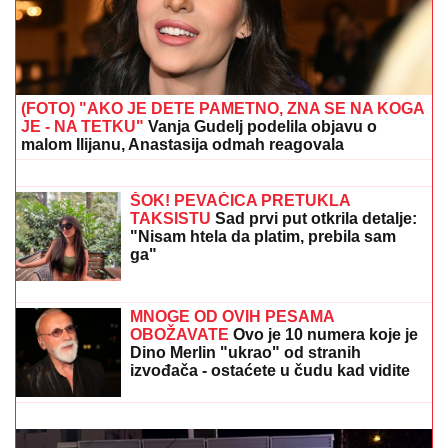
(FOTO) "AKO JE DETE PAMETNO, ZNA SE NA KOGA
JE - NA TETKU"
Vanja Gudelj podelila objavu o
malom Ilijanu, Anastasija odmah reagovala
Šta se dešava sa Sinerom? Ovo su
novi detalji zdravstvenog stanja
Italijana nakon hospitalizacije
ŠOK! PEVAČICA PRETUKLA
TAKSISTU
Sad prvi put otkrila detalje:
"Nisam htela da platim, prebila sam
ga"