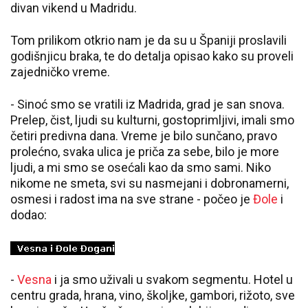
divan vikend u Madridu.
Tom prilikom otkrio nam je da su u Španiji proslavili
godišnjicu braka, te do detalja opisao kako su proveli
zajedničko vreme.
- Sinoć smo se vratili iz Madrida, grad je san snova.
Prelep, čist, ljudi su kulturni, gostoprimljivi, imali smo
četiri predivna dana. Vreme je bilo sunčano, pravo
prolećno, svaka ulica je priča za sebe, bilo je more
ljudi, a mi smo se osećali kao da smo sami. Niko
nikome ne smeta, svi su nasmejani i dobronamerni,
osmesi i radost ima na sve strane - počeo je
Đole
i
dodao:
-
Vesna
i ja smo uživali u svakom segmentu. Hotel u
centru grada, hrana, vino, školjke, gambori, rižoto, sve