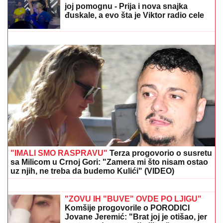
"ASMIN ŠALJE LJUDE, STANIJA ĆE DA IZGUBI
VIZU"
Uroš Stanić o ulasku u Elitu 10, pretnjama i
tužbama: "Zaradiću 200.000 evra, idem u američku
ambasadu"
NOVAK ĐOKOVIĆ ČEKAO U REDU
DA KUPI SLADOLED
Prodavačica iz
Crne Gore otkrila nepoznat detalj o
našem teniseru, evo kako se ponaša
na letovanju
"MOJA LJUBAV JEDINA NA SVETU"
Dragan Stanković i dalje čuva
uspomene sa Jovanom Jeremić, zbog
jednog detalja svi komentarišu da je
nije preboleo