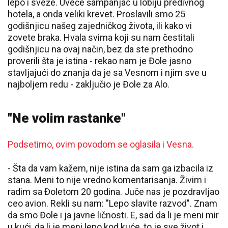
lepo i sveže. Uveče šampanjac u lobiju predivnog
hotela, a onda veliki krevet. Proslavili smo 25
godišnjicu našeg zajedničkog života, ili kako vi
zovete braka. Hvala svima koji su nam čestitali
godišnjicu na ovaj način, bez da ste prethodno
proverili šta je istina - rekao nam je Đole jasno
stavljajući do znanja da je sa Vesnom i njim sve u
najboljem redu - zaključio je Đole za Alo.
"Ne volim rastanke"
Podsetimo, ovim povodom se oglasila i Vesna.
- Šta da vam kažem, nije istina da sam ga izbacila iz
stana. Meni to nije vredno komentarisanja. Živim i
radim sa Đoletom 20 godina. Juče nas je pozdravljao
ceo avion. Rekli su nam: "Lepo slavite razvod". Znam
da smo Đole i ja javne ličnosti. E, sad da li je meni mir
u kući, da li je meni lepo kod kuće, to je sve život i