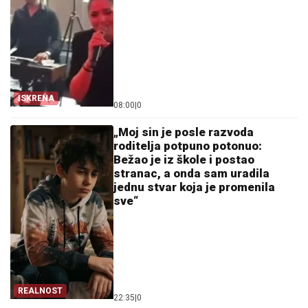
ISKRENA
08:00
|
0
„Moj sin je posle razvoda
roditelja potpuno potonuo:
Bežao je iz škole i postao
stranac, a onda sam uradila
jednu stvar koja je promenila
sve“
REALNOST
22:35
|
0