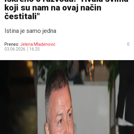
koji su nam na ovaj način
čestitali"
Istina je samo jedna
Preneo:
Jelena Mladenović
0
03.06.2026.
16:25