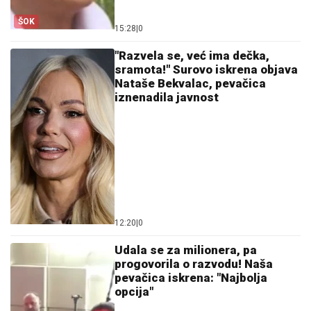
ŠOK
15:28
|
0
"Razvela se, već ima dečka,
sramota!" Surovo iskrena objava
Nataše Bekvalac, pevačica
iznenadila javnost
12:20
|
0
Udala se za milionera, pa
progovorila o razvodu! Naša
pevačica iskrena: "Najbolja
opcija"