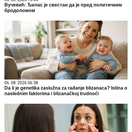
Вучевић: Ђилас је свестан да је пред политичким
бродоломом
06. 08. 2026 06:38
Da li je genetika zaslužna za rađanje blizanaca? Istina o
naslednim faktorima i blizanačkoj trudnoći