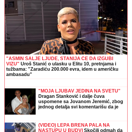
"MA NEK ME UBIJU, UHVATILA ME NEKA
SVEJEDNOĆA"
Isplivala prepiska Zvicerovih prljavih
policajaca: "Čitav me život jure, nek urade to da
počinem" (FOTO)
MNOGE OD OVIH PESAMA
OBOŽAVATE
Ovo je 10 numera koje je
Dino Merlin "ukrao" od stranih
izvođača - ostaćete u čudu kad vidite
spisak
SVI DETALJI DRAME MILICE I TERZE
U CRNOJ GORI!
On se hitno oglasio:
"Rekla mi je da je sa dečkom, sve
ćemo rešiti na sudu"