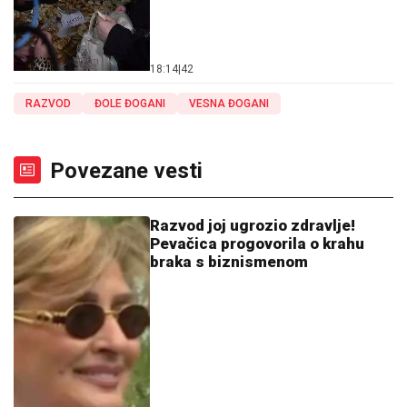
18:14
|
42
RAZVOD
ĐOLE ĐOGANI
VESNA ĐOGANI
Povezane vesti
Razvod joj ugrozio zdravlje!
Pevačica progovorila o krahu
braka s biznismenom