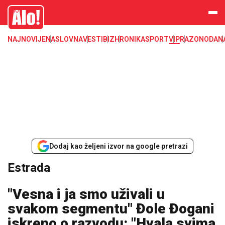
Estrada, poznati, VIP
Alo
NAJNOVIJE
NASLOVNA
VESTI
BIZ
HRONIKA
SPORT
VIP
RAZONODA
N
Dodaj kao željeni izvor na google pretrazi
Estrada
"Vesna i ja smo uživali u
svakom segmentu" Đole Đogani
iskreno o razvodu: "Hvala svima