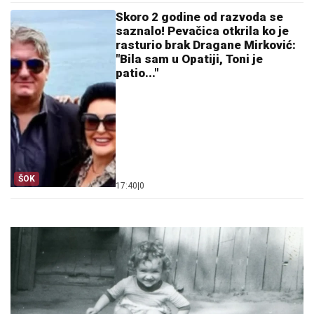
Skoro 2 godine od razvoda se
saznalo! Pevačica otkrila ko je
rasturio brak Dragane Mirković:
"Bila sam u Opatiji, Toni je
patio..."
ŠOK
17:40
|
0