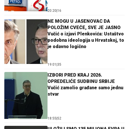
20:20
|
16
NE MOGU U JASENOVAC DA
POLOŽIM CVEĆE, SVE JE JASNO
Vučić o izjavi Plenkovića: Ustaštvo
podobna ideologija u Hrvatskoj, to
je odavno logično
19:01
|
35
IZBORI PRED KRAJ 2026.
OPREDELIĆE SUDBINU SRBIJE
Vučić zamolio građane samo jednu
stvar
18:55
|
52
ULOŽILI SMO 135 MILIONA EVRA U