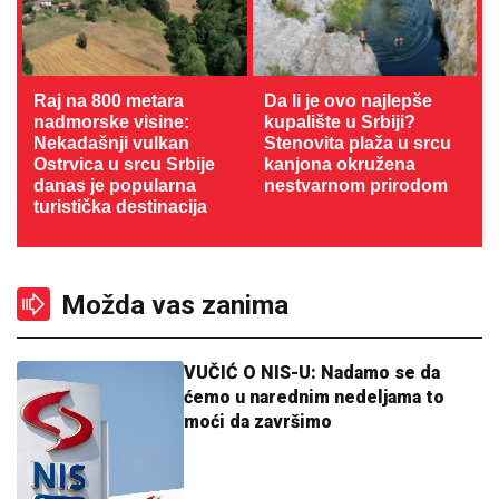
Raj na 800 metara
Da li je ovo najlepše
nadmorske visine:
kupalište u Srbiji?
Nekadašnji vulkan
Stenovita plaža u srcu
Ostrvica u srcu Srbije
kanjona okružena
danas je popularna
nestvarnom prirodom
turistička destinacija
Možda vas zanima
VUČIĆ O NIS-U: Nadamo se da
ćemo u narednim nedeljama to
moći da završimo