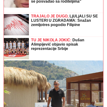
MINA NAUMOVIĆ PROGOVORILA O PREVARI!
Žena
Ognjena Amidžića dobila škakljivo pitanje, pa iskreno
priznala: "To je lakše"
(VIDEO) LEPA BRENA PALA NA
NASTUPU U BUDVI
Skočili odmah da
joj pomognu - Prija i nova snajka
đuskale, a evo šta je Viktor radio cele
noći
Bila je mega popularna, a onda
napustila estradu i zaposlila se u
vulkanizerskoj radnji: "Plata mi je bila
500 maraka"