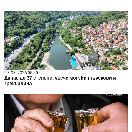
07. 08. 2026 05:50
Данас до 37 степени, увече могући пљускови и
грмљавина