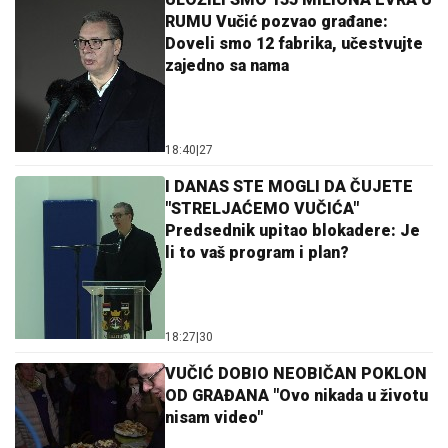
RUMU Vučić pozvao građane:
Doveli smo 12 fabrika, učestvujte
zajedno sa nama
18:40
|
27
I DANAS STE MOGLI DA ČUJETE
"STRELJAĆEMO VUČIĆA"
Predsednik upitao blokadere: Je
li to vaš program i plan?
18:27
|
30
VUČIĆ DOBIO NEOBIČAN POKLON
OD GRAĐANA "Ovo nikada u životu
nisam video"