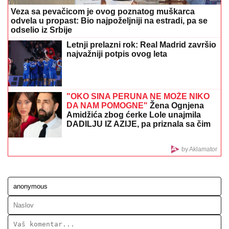
"IMALI SMO RASPRAVU"
Terza progovorio o susretu
sa Milicom u Crnoj Gori: "Zamera mi što nisam ostao
uz njih, ne treba da budemo Kulići" (VIDEO)
Ćerki dao ime po devojci koja je
TRAGIČNO NASTRADALA na pruzi!
Rale nije mogao da preboli gubitak:
"Nadrogirala se, sela na šine, umrla je
od sepse"
"ZOVU IH "BUVE" OVDE PO LJIGU"
Komšije progovorile o PORODICI
Jovane Jeremić: "Brat joj je otišao, jer
se posvađao sa roditeljima"