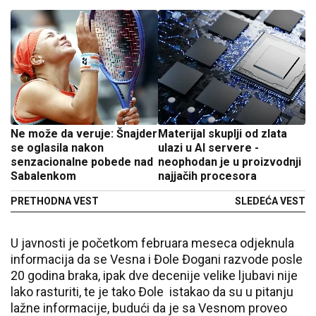
Ne može da veruje: Šnajder
Materijal skuplji od zlata
se oglasila nakon
ulazi u AI servere -
senzacionalne pobede nad
neophodan je u proizvodnji
Sabalenkom
najjačih procesora
PRETHODNA VEST
SLEDEĆA VEST
U javnosti je početkom februara meseca odjeknula
informacija da se Vesna i Đole Đogani razvode posle
20 godina braka, ipak dve decenije velike ljubavi nije
lako rasturiti, te je tako Đole istakao da su u pitanju
lažne informacije, budući da je sa Vesnom proveo