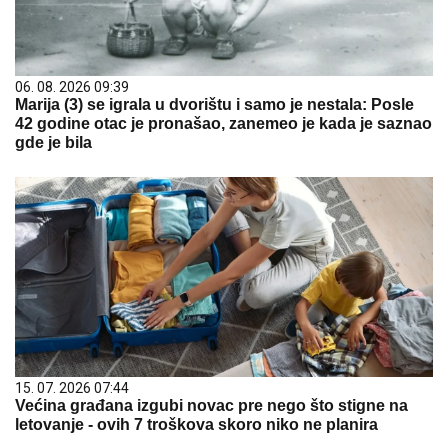
06. 08. 2026 09:39
Marija (3) se igrala u dvorištu i samo je nestala: Posle
42 godine otac je pronašao, zanemeo je kada je saznao
gde je bila
15. 07. 2026 07:44
Većina građana izgubi novac pre nego što stigne na
letovanje - ovih 7 troškova skoro niko ne planira