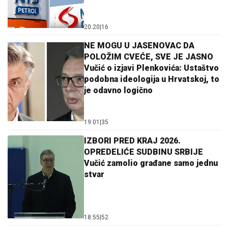
20:20
|
16
NE MOGU U JASENOVAC DA
POLOŽIM CVEĆE, SVE JE JASNO
Vučić o izjavi Plenkovića: Ustaštvo
podobna ideologija u Hrvatskoj, to
je odavno logično
19:01
|
35
IZBORI PRED KRAJ 2026.
OPREDELIĆE SUDBINU SRBIJE
Vučić zamolio građane samo jednu
stvar
18:55
|
52