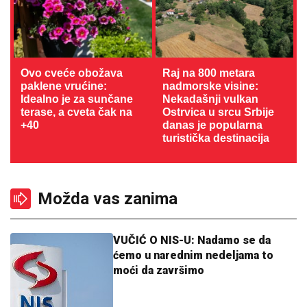
Ovo cveće obožava
Raj na 800 metara
paklene vrućine:
nadmorske visine:
Idealno je za sunčane
Nekadašnji vulkan
terase, a cveta čak na
Ostrvica u srcu Srbije
+40
danas je popularna
turistička destinacija
Možda vas zanima
VUČIĆ O NIS-U: Nadamo se da
ćemo u narednim nedeljama to
moći da završimo