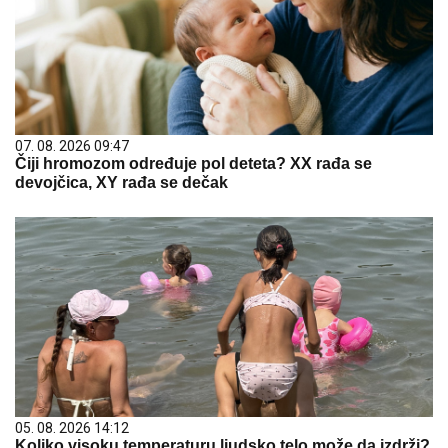
07. 08. 2026 09:47
Čiji hromozom određuje pol deteta? XX rađa se
devojčica, XY rađa se dečak
05. 08. 2026 14:12
Koliko visoku temperaturu ljudsko telo može da izdrži?