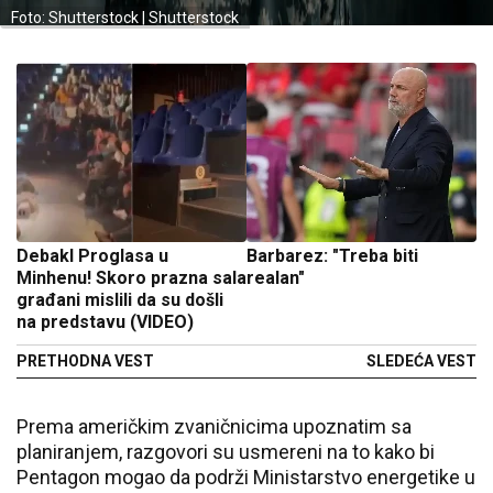
Foto: Shutterstock | Shutterstock
Debakl Proglasa u
Barbarez: "Treba biti
Minhenu! Skoro prazna sala
realan"
građani mislili da su došli
na predstavu (VIDEO)
PRETHODNA VEST
SLEDEĆA VEST
Prema američkim zvaničnicima upoznatim sa
planiranjem, razgovori su usmereni na to kako bi
Pentagon mogao da podrži Ministarstvo energetike u