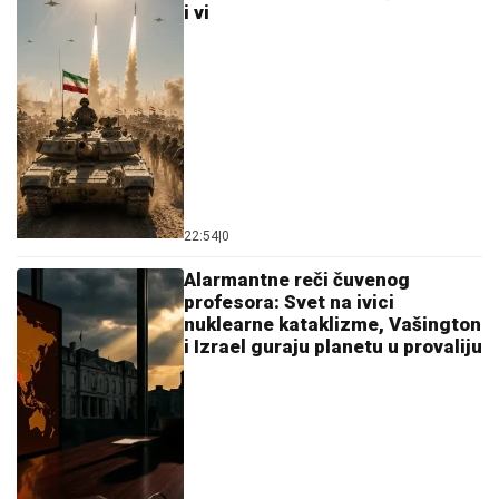
primoran na povlačenje iz
Evrope i sa Bliskog istoka
06:00
|
0
Teheran je jasan po pitanju
Bliskog istoka: Ključ stabilnosti
je u dijalogu država regiona!