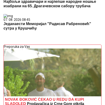
Најбољи здравичари и најлепше народне ношње
изабрани на 65. Драгачевском сабору трубача
07. 08. 2026 08:45
Једанаести Меморијал "Радисав Рабреновић"
сутра у Крушчићу
Preporuka za Vas
NOVAK ĐOKOVIĆ ČEKAO U REDU DA KUPI
SLADOLED
Prodavačica iz Crne Gore otkrila