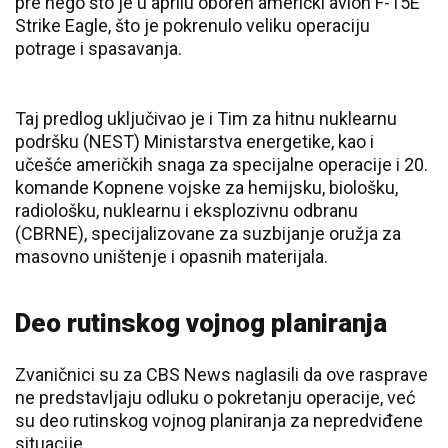
pre nego što je u aprilu oboren američki avion F-15E
Strike Eagle, što je pokrenulo veliku operaciju
potrage i spasavanja.
Taj predlog uključivao je i Tim za hitnu nuklearnu
podršku (NEST) Ministarstva energetike, kao i
učešće američkih snaga za specijalne operacije i 20.
komande Kopnene vojske za hemijsku, biološku,
radiološku, nuklearnu i eksplozivnu odbranu
(CBRNE), specijalizovane za suzbijanje oružja za
masovno uništenje i opasnih materijala.
Deo rutinskog vojnog planiranja
Zvaničnici su za CBS News naglasili da ove rasprave
ne predstavljaju odluku o pokretanju operacije, već
su deo rutinskog vojnog planiranja za nepredviđene
situacije.