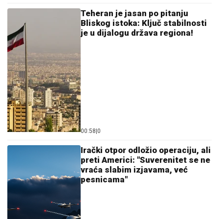
NAŠI PREDLOZI:
"Tip" - tiket za subotu
STARLETA ŠOKIRALA SRBIJU!
Za
slobodu bivšeg muža izdvojila preko
POLA MILIONA EVRA: "On će zauvek
biti otac mog deteta..."
DRAGAN STANKOVIĆ DAO
OGROMAN NOVAC ZA GALA
PROSLAVU
Evo koja cifra je u pitanju -
sve prštalo od luksuza
by Aklamator