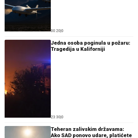
Ostavi komentar
KOMENTARI (0)
Svet
Slom hegemona! Rusija i Iran
tvrd orah za Ameriku: Vašington