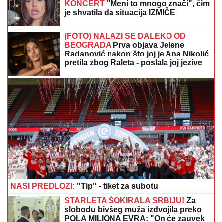
DNEVNI HOROSKOP ZA SUBOTU, 8. AVGUST:
Biku
stiže novac, Devica upoznaje nekoga preko posla,
Ribe rešavaju finansijska pitanja
OVAJ FAKULTET JE ZAVRŠILA SARA
JO
Sada uživa na putovanjima sa
Aleksejem Bjelogrlićem, a nekada se
školovala i u Italiji - OVO joj je bio
problem
NAŠA PEVAČICA SE SRELA SA
MILANOM STANKOVIĆEM
Otkrila
detalje o pevaču koje javnost ne zna,
pomenula i njegov POVRATAK o kom
svi pričaju (VIDEO)