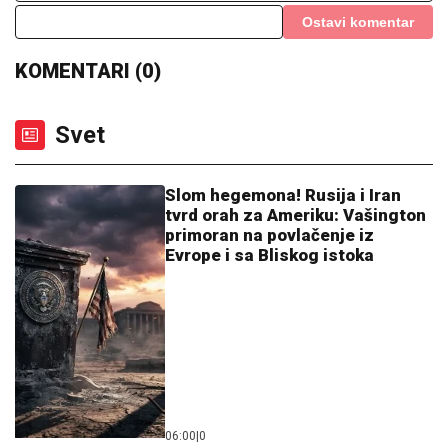
Anđelu i Gastoza opkolile ajkule! Šok scena sa
letovanja zaprepastila Srbe (VIDEO)
OGLASILA SE TANJA SAVIĆ NAKON
ŠTO JE BRŽE-BOLJE PREKINULA
KONCERT
"Meni to mnogo znači", čim
je shvatila da situacija IZMIČE
KONTROLI morala da reaguje
(FOTO) NALAZI SE DALEKO OD
BEOGRADA
Prva objava Jelene
Radanović nakon što joj je Ana Nikolić
pretila zbog Raleta - poslala joj jezive
poruke