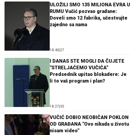
ULOŽILI SMO 135 MILIONA EVRA U
RUMU Vučić pozvao građane:
Doveli smo 12 fabrika, učestvujte
zajedno sa nama
18:40
|
27
I DANAS STE MOGLI DA ČUJETE
"STRELJAĆEMO VUČIĆA"
Predsednik upitao blokadere: Je
li to vaš program i plan?
18:27
|
30
VUČIĆ DOBIO NEOBIČAN POKLON
OD GRAĐANA "Ovo nikada u životu
nisam video"