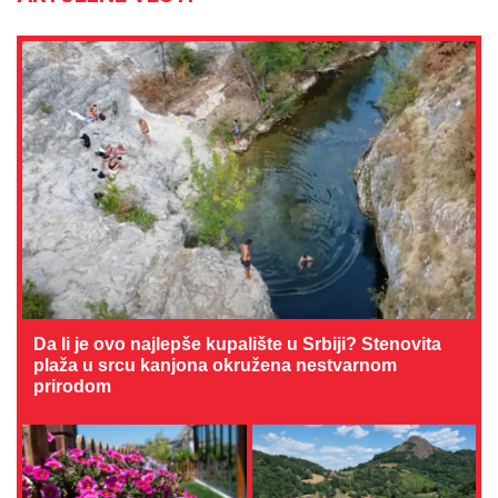
Da li je ovo najlepše kupalište u Srbiji? Stenovita
plaža u srcu kanjona okružena nestvarnom
prirodom