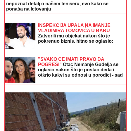
nepoznat detalj o našem teniseru, evo kako se
ponaša na letovanju
KLIZIŠTA I POLAVE U POPULARNOM
TURISTIČKOM REGIONU:
Nekoliko
ljudi ostalo zarobljeno u planinarskom
domu, vetar nosi sve pred sobom
INSPEKCIJA UPALA NA IMANJE
VLADIMIRA TOMOVIĆA U BARU
Zatvorili mu objekat nakon što je
pokrenuo biznis, hitno se oglasio:
"Imamo zabranu"