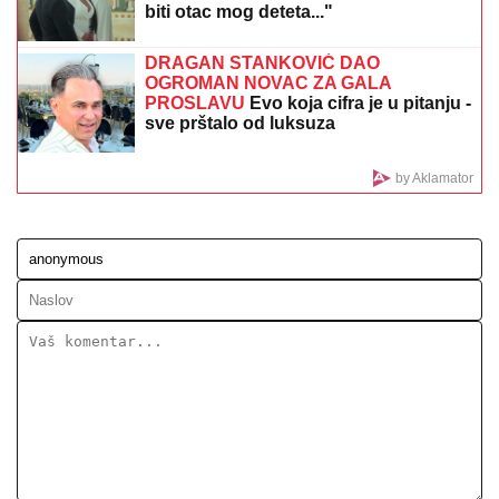
"UZNEMIREN SAM, BRAT MI JE OKRUŽEN
POŽARIMA"
Darko Tanasijević očajan zbog loše
situacije u Deliblatskoj peščari: "SVI SU
EVAKUISANI", otkrio koje informacije ima
SVI PRIČAJU O RAZVODU,
a Sloba
Vasić sad UHVAĆEN SA STARLETOM!
(FOTO)
DRAMA U OVČARSKO-KABLARSKOJ
KLISURI
Kolima sleteo sa puta
direktno u jezero, u toku izvlačenje
vozila (FOTO)