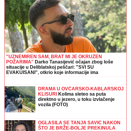
SPECIJALCI SA GAS MASKAMA ULETELI U KUĆU U
SMEDEREVU
Ovako su otkrili čak pola tona
marihuane u ilegalnoj laboratoriji: Uhapšeno 6 osoba
(FOTO, VIDEO)
"RAZOČARALA SAM SE, MNOGI SU
NESTALI NAKON SAŠINE SMRTI"
Suzana Jovanović otkrila da su je
zaboravili ljudi sa estrade: "Plaše se"
SIN BRUTALNO TUKAO MAJKU DO
SMRTI!
Strašni detalji jezivog zločina
na Novom Beogradu: Nakon ubistva
pokušao da skoči sa terase!