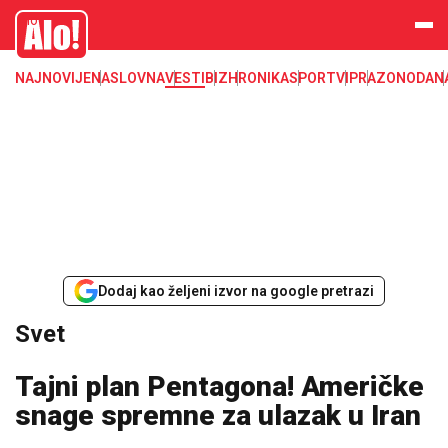
Svet, Ruske vesti, Planeta, Region
Alo
NAJNOVIJE
NASLOVNA
VESTI
BIZ
HRONIKA
SPORT
VIP
RAZONODA
N
Dodaj kao željeni izvor na google pretrazi
Svet
Tajni plan Pentagona! Američke
snage spremne za ulazak u Iran