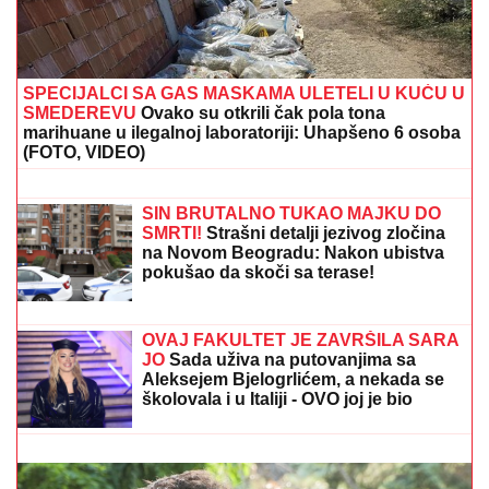
"DRAGANE, USKLADI AMBICIJE SA SVOJOM
KONDICIJOM I MUNICIJOM"
Jovana Jeremić prozvala
bivšeg i njegovu verenicu, a on poručuje šta mu je
JEDINO VAŽNO: "U tome je istina"
"SVAKO ĆE IMATI PRAVO DA
POGREŠI"
Otac Nemanje Gudelja se
oglasio nakon što je postao deda i
otkrio kakvi su odnosi u porodici - sad
je sve jasno
ŠTA VIDETI U BARSELONI:
Ako prvi
put putujete u Španiju ovih osam
znamenitosti morate da vidite