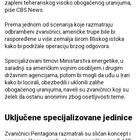
zapleni teheranskog visoko obogaćenog uranijuma,
piše CBS News.
Prema jednom od scenarija koje razmatraju
odbrambeni zvaničnici, američke trupe bile bi
raspoređene u više zemalja širom Bliskog istoka
kako bi podržale operaciju brzog odgovora.
Specijalizovani timovi Ministarstva energetike, u
saradnji sa američkim vojnim osobljem i drugim
državnim agencijama, potom bi mogli da uđu u Iran
kako bi locirali, obezbedili i uklonili zalihe
obogaćenog uranijuma, naveli su zvaničnici koji su
želeli da ostanu anonimni zbog osetljivosti teme.
Uključene specijalizovane jedinice
Zvaničnici Pentagona razmatrali su sličan koncept i