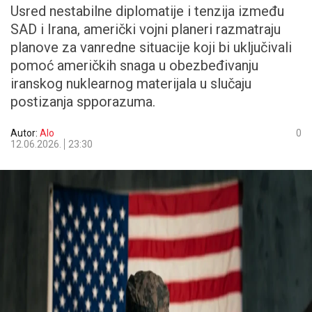
Usred nestabilne diplomatije i tenzija između
SAD i Irana, američki vojni planeri razmatraju
planove za vanredne situacije koji bi uključivali
pomoć američkih snaga u obezbeđivanju
iranskog nuklearnog materijala u slučaju
postizanja spporazuma.
Autor:
Alo
0
12.06.2026.
23:30