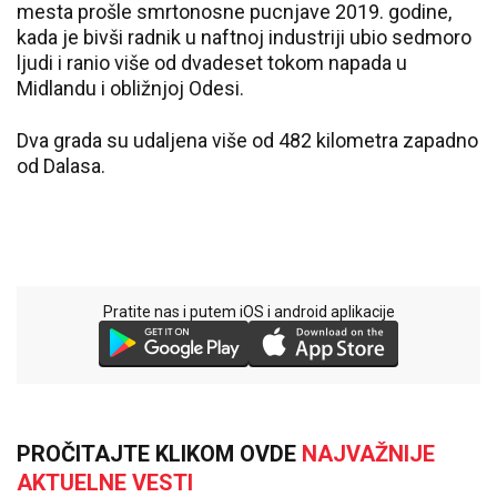
mesta prošle smrtonosne pucnjave 2019. godine,
kada je bivši radnik u naftnoj industriji ubio sedmoro
ljudi i ranio više od dvadeset tokom napada u
Midlandu i obližnjoj Odesi.
Dva grada su udaljena više od 482 kilometra zapadno
od Dalasa.
Pratite nas i putem iOS i android aplikacije
PROČITAJTE KLIKOM OVDE
NAJVAŽNIJE
AKTUELNE VESTI