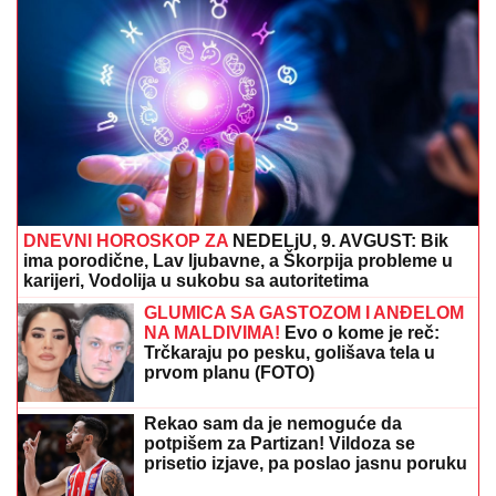
gde je čuvala stvari vredne milion
evra, otkriveni detalji: "Futa je sve to
stavio u crne kese"
GINISOVA
KNjIGA REKORDA: Najveći
vatromet u istoriji izveden 4. jula u
Vašingtonu
Glumicu (44) "RAZVLAČILI" na mrežama zbog
KILAŽE, ona skinula više od 20 kilograma i
ODREKLA SE ONOGA ŠTO RETKO KO MOŽE: "Mislili