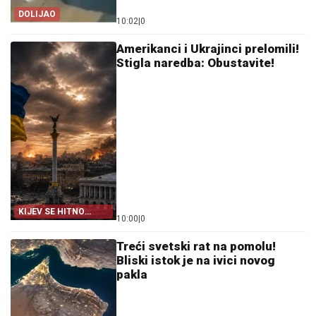
DOLIJAO
10:02
|
0
Amerikanci i Ukrajinci prelomili!
Stigla naredba: Obustavite!
KIJEV SE HITNO
10:00
|
0
OGLASIO
Treći svetski rat na pomolu!
Bliski istok je na ivici novog
pakla