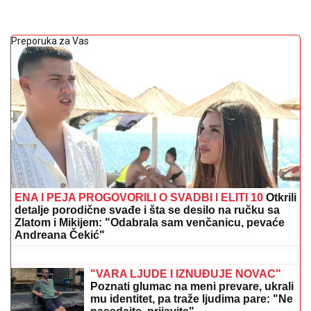
Preporuka za Vas
ENA I PEJA PROGOVORILI O SVADBI I ELITI 10
Otkrili
detalje porodične svađe i šta se desilo na ručku sa
Zlatom i Mikijem: "Odabrala sam venčanicu, pevaće
Andreana Čekić"
IMA PREDIVNO IMANJE NA KOSOVU I
METOHIJI
Milan Vasić pokazao deo
dvorišta i raznežio: Sin Despot
prohodao na Kosmetu