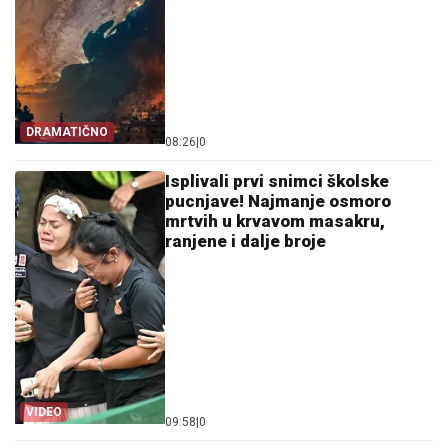
DRAMATIČNO
08:26
|
0
Isplivali prvi snimci školske
pucnjave! Najmanje osmoro
mrtvih u krvavom masakru,
ranjene i dalje broje
VIDEO
09:58
|
0