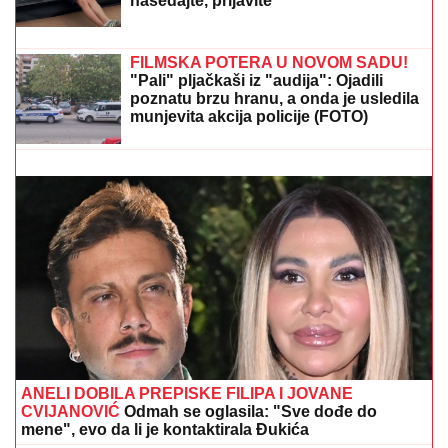
"VARA LJUDE I IZNUĐUJE NOVAC"
Poznati glumac na meni prevare, ukrali
mu identitet, pa traže ljudima pare: "Ne
nasedajte, prijavite"
DOJURIO NA BICIKLI, PA PUCAO U KUĆU
SRPSKOG BIZNISMENA!
Grk (22) uhapšen zbog
napada u Nemačkoj: "Meci su probili prozor spavaće
sobe"
FILMSKA POTERA U NOVOM SADU!
"Pali" pljačkaši iz "audija": Ojadili
poznatu brzu hranu, a onda je usledila