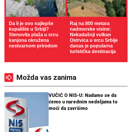
Da li je ovo najlepše
Raj na 800 metara
kupalište u Srbiji?
nadmorske visine:
Stenovita plaža u srcu
Nekadašnji vulkan
kanjona okružena
Ostrvica u srcu Srbije
nestvarnom prirodom
danas je popularna
turistička destinacija
Možda vas zanima
VUČIĆ O NIS-U: Nadamo se da
ćemo u narednim nedeljama to
moći da završimo