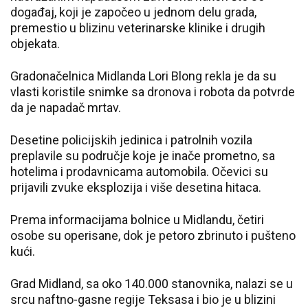
događaj, koji je započeo u jednom delu grada,
premestio u blizinu veterinarske klinike i drugih
objekata.
Gradonačelnica Midlanda Lori Blong rekla je da su
vlasti koristile snimke sa dronova i robota da potvrde
da je napadač mrtav.
Desetine policijskih jedinica i patrolnih vozila
preplavile su područje koje je inače prometno, sa
hotelima i prodavnicama automobila. Očevici su
prijavili zvuke eksplozija i više desetina hitaca.
Prema informacijama bolnice u Midlandu, četiri
osobe su operisane, dok je petoro zbrinuto i pušteno
kući.
Grad Midland, sa oko 140.000 stanovnika, nalazi se u
srcu naftno-gasne regije Teksasa i bio je u blizini