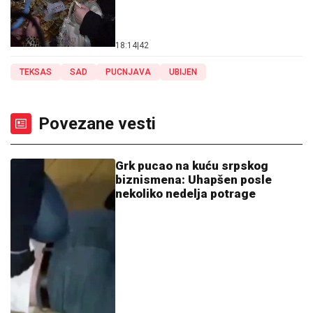
18:14
|
42
TEKSAS
SAD
PUCNJAVA
UBIJEN
Povezane vesti
Grk pucao na kuću srpskog
biznismena: Uhapšen posle
nekoliko nedelja potrage