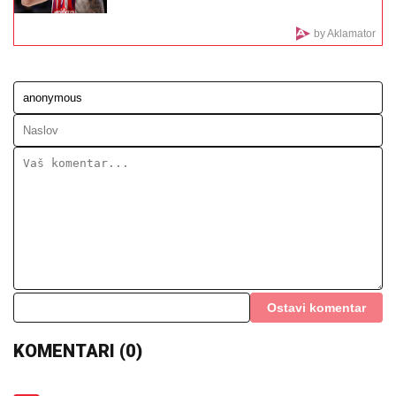
su da sam bolesna"
PRŠTE ČESTITKE!
Dragan Stanković
se oglasio zbog VERENICE
Aleksandre, samo par dana nakon
VERIDBE: "Neka Bog čuva našu
ljubav!"
"SRAMOTA ME JE"
Asmin Durdžić
javno udario na rođenu majku zbog
Maje Marinković: "Ona je domaćica, ne
snalazi se u ovom svetu i ne zna da
prestane"
RECEPT ZA ZDRAVU STAROST:
Naučnici otkrili kako