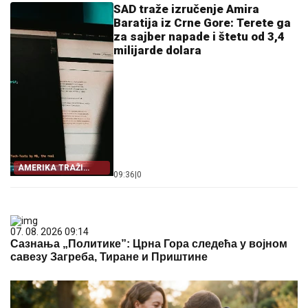
SAD traže izručenje Amira
Baratija iz Crne Gore: Terete ga
za sajber napade i štetu od 3,4
milijarde dolara
AMERIKA TRAŽI
09:36
|
0
IZRUČENJE
07. 08. 2026 09:14
Сазнања „Политике”: Црна Гора следећа у војном
савезу Загреба, Тиране и Приштине