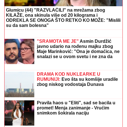
venčanici, on u odelu sa crvenom
kravatom: Ne skidaju osmeh pred
crkveno venčanje
"KADA JE SHVATILA DA DOLAZI
KRAJ TO NAM JE TRAŽILA"
Pevačica
se lavovski borila sa karcinomom,
pred smrt imala samo jedan zahtev:
"Trudimo se da joj ispunimo želju"
STRAVIČNA NESREĆA KOD JASENOVIKA!
Strahuje
se da IMA POVREĐENIH, sve vrvi od policije i Hitne
pomoći (FOTO, VIDEO)
Marina Tucaković iznajmljivala stan