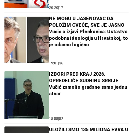
20:20
|
17
NE MOGU U JASENOVAC DA
POLOŽIM CVEĆE, SVE JE JASNO
Vučić o izjavi Plenkovića: Ustaštvo
podobna ideologija u Hrvatskoj, to
je odavno logično
19:01
|
36
IZBORI PRED KRAJ 2026.
OPREDELIĆE SUDBINU SRBIJE
Vučić zamolio građane samo jednu
stvar
18:55
|
52
ULOŽILI SMO 135 MILIONA EVRA U