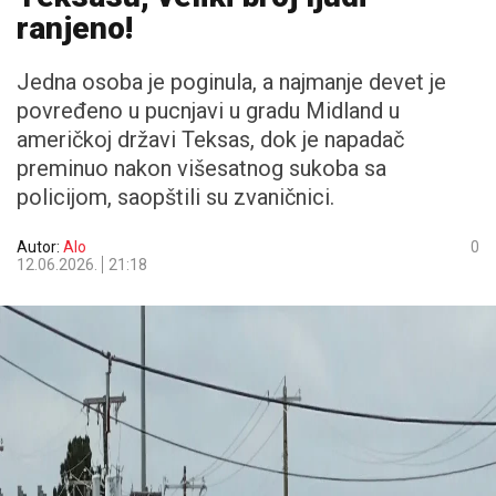
ranjeno!
Jedna osoba je poginula, a najmanje devet je
povređeno u pucnjavi u gradu Midland u
američkoj državi Teksas, dok je napadač
preminuo nakon višesatnog sukoba sa
policijom, saopštili su zvaničnici.
Autor:
Alo
0
12.06.2026.
21:18