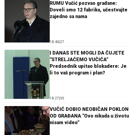
RUMU Vučić pozvao građane:
Doveli smo 12 fabrika, učestvujte
zajedno sa nama
18:40
|
27
I DANAS STE MOGLI DA ČUJETE
"STRELJAĆEMO VUČIĆA"
Predsednik upitao blokadere: Je
li to vaš program i plan?
18:27
|
30
VUČIĆ DOBIO NEOBIČAN POKLON
OD GRAĐANA "Ovo nikada u životu
nisam video"