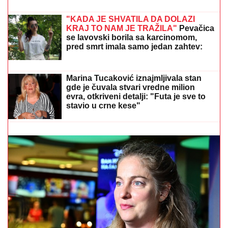
munjevita akcija policije (FOTO)
"HITNO PODNOSIMO PRIJAVU ZA
KRIVIČNO DELO"
Oglasio se advokat
Jelene Radanović nakon jezivih pretnji
koje je dobila od Ane Nikolić: "To je
sramno"
ANELI DOBILA PREPISKE FILIPA I JOVANE
CVIJANOVIĆ
Odmah se oglasila: "Sve dođe do
mene", evo da li je kontaktirala Đukića
ŽENI SE DEJAN STANKOVIĆ KRALJ!
Prelepa doktorka u raskošnoj