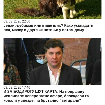
08. 08. 2026 22:00
Један љубимац или више њих? Како ускладити
пса, мачку и друге животиње у истом дому
08. 08. 2026 17:40
И ЗА БОДИРОГУ ШУТ КАРТА: На површину
испливале невероватне афере, блокадери га
ковали у звезде, па брутално "ветирали"