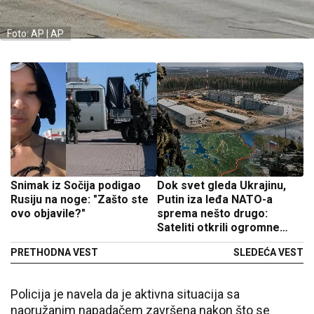
Foto: AP | AP
Snimak iz Sočija podigao
Dok svet gleda Ukrajinu,
Rusiju na noge: "Zašto ste
Putin iza leđa NATO-a
ovo objavile?"
sprema nešto drugo:
Sateliti otkrili ogromne
radove
PRETHODNA VEST
SLEDEĆA VEST
Policija je navela da je aktivna situacija sa
naoružanim napadačem završena nakon što se