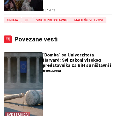
18:14
|
42
SRBIJA
BIH
VISOKI PREDSTAVNIK
MALTEŠKI VITEZOVI
Povezane vesti
"Bomba" sa Univerziteta
Harvard: Svi zakoni visokog
predstavnika za BiH su ništavni i
nevažeći
SVE SE UKIDA!