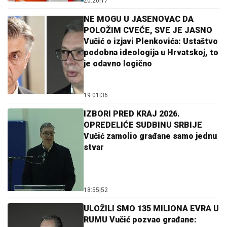
20:20
|
17
NE MOGU U JASENOVAC DA
POLOŽIM CVEĆE, SVE JE JASNO
Vučić o izjavi Plenkovića: Ustaštvo
podobna ideologija u Hrvatskoj, to
je odavno logično
19:01
|
36
IZBORI PRED KRAJ 2026.
OPREDELIĆE SUDBINU SRBIJE
Vučić zamolio građane samo jednu
stvar
18:55
|
52
ULOŽILI SMO 135 MILIONA EVRA U
RUMU Vučić pozvao građane: