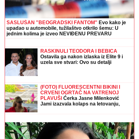
SASLUŠAN "BEOGRADSKI FANTOM"
Evo kako je
upadao u automobile, tužilaštvo otkrilo šemu: U
jednim kolima je izveo NEVIĐENU PREVARU
DANAS SLAVIMO DVA VELIKA
SVETITELjA: Uradite ovo za zdravlje i
zaštitite svoj dom
RASKINULI TEODORA I BEBICA
Ostavila ga nakon izlaska iz Elite 9 i
uzela sve stvari: Ovo su detalji