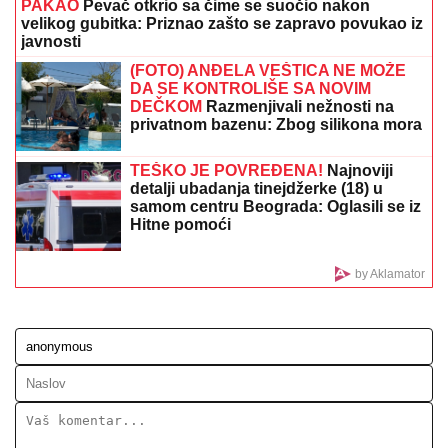
VUKAO ŽENU ZA KOSU, PA JE ŠTAPOM UDARIO
DIREKTNO U GLAVU!
Jezivo nasilje u porodici:
Istrčala na ulicu u panici, nasilnik je stigao, prolaznici
sprečili katastrofu
"Kralj hleba" nastavlja da mazi
verenicu sa stilom: Nakon veridbe
stiglo novo spektakularno
iznenađenje!
"KAD SAM SE OŽENIO IMAO SAM
LJUBAVNICU, IMAM JE I DANAS"
Pevač oženio koleginicu pa javno
priznao da je vara na svakom koraku:
"Skoro svi na estradi imaju paralelne
veze"