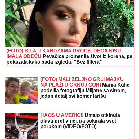
"MNOGO SAM TUŽAN, POČIVAJ U MIRU"
Pevačica
umrla nakon borbe sa leukemijom, imala
transplantaciju koštane srži, pa se stanje pogoršalo:
Emir Habibović se oprostio
(FOTO) FLUORESCENTNI BIKINI I
CRVENI OGRTAČ NA VATRENOJ
PLAVUŠI
Ćerka Jasne Milenković
Jami izazvala kolaps na letovanju,
pokazala kako uživa
JOŠ JEDNO SLAVLJE U VILI
DRAGANA STANKOVIĆA
Nakon
veridbe priredio Aleksandri novo
iznenađenje: Gosti sve snimili, ona nije
mogla da sakrije šok (Video)