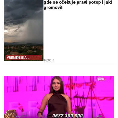
gde se očekuje pravi potop i jaki
gromovi!
VREMENSKA
16:00
|
0
PROGNOZA