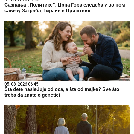
Сазнања „Политике”: Црна Гора следећа у војном
савезу Загреба, Тиране и Приштине
05. 08. 2026 06:45
Šta dete nasleđuje od oca, a šta od majke? Sve što
treba da znate o genetici