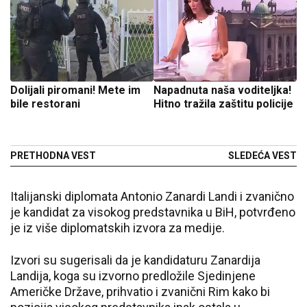
Dolijali piromani! Mete im
Napadnuta naša voditeljka!
bile restorani
Hitno tražila zaštitu policije
PRETHODNA VEST
SLEDEĆA VEST
Italijanski diplomata Antonio Zanardi Landi i zvanično
je kandidat za visokog predstavnika u BiH, potvrđeno
je iz više diplomatskih izvora za medije.
Izvori su sugerisali da je kandidaturu Zanardija
Landija, koga su izvorno predložile Sjedinjene
Američke Države, prihvatio i zvanični Rim kako bi