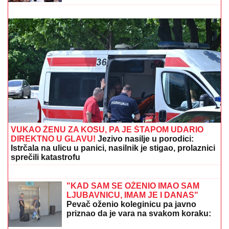
(FOTO) BILA U KANDŽAMA DROGE, DECA NISU
IMALA ODEĆU
Pevačica promenila život iz korena, pa
pokazala kako sada izgleda: "Bez filtera"
"JA SAM TO SMISLILA!"
Dino Melin
tvrdi da je on napisao pesmu
"Beograd", Ceca posle 30 godina
otkrila istinu: "Nudila sam je Marini"
(FOTO) MALI ŽELJKO GRLI MAJKU
NA PLAŽI U CRNOJ GORI
Marija Kulić
podelila fotografiju Miljane sa sinom,
jedan detalj svi komentarišu