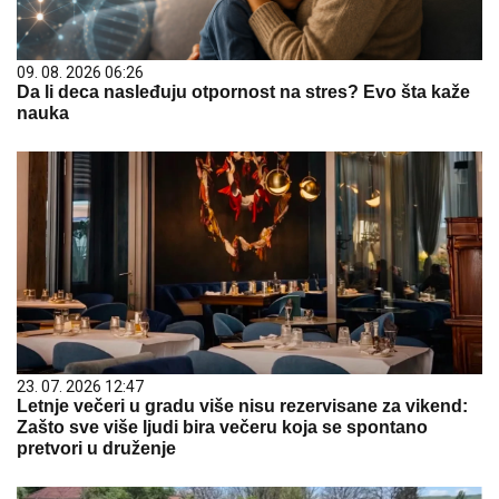
09. 08. 2026 06:26
Da li deca nasleđuju otpornost na stres? Evo šta kaže
nauka
23. 07. 2026 12:47
Letnje večeri u gradu više nisu rezervisane za vikend:
Zašto sve više ljudi bira večeru koja se spontano
pretvori u druženje