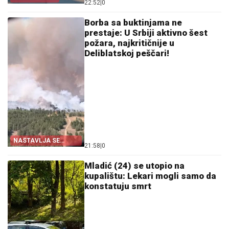
22:52
|
0
Borba sa buktinjama ne
prestaje: U Srbiji aktivno šest
požara, najkritičnije u
Deliblatskoj peščari!
NASTAVLJA SE
21:58
|
0
BORBA
Mladić (24) se utopio na
kupalištu: Lekari mogli samo da
konstatuju smrt