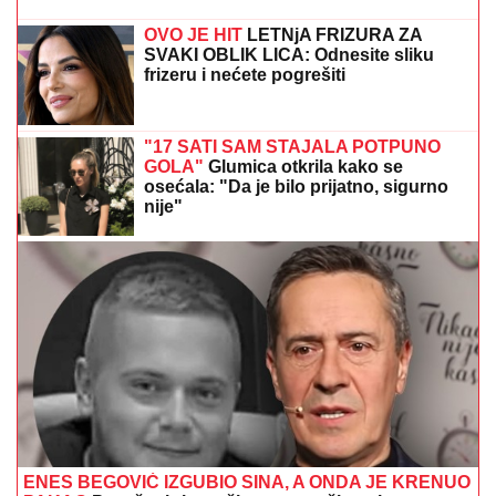
(PAPARACO) ĐINA DŽINOVIĆ U CRNOJ GORI
Evo
kako izgleda bez filtera: U haljini do poda sa golim
leđima, mnogi je nisu prepoznali
HAOS U AMERICI!
Umalo otkinula
glavu protivnici, pa šokirala svet
porukom (VIDEO/FOTO)
PEVAČICA SPAKOVALA KOFERE I
OTIŠLA IZ BEOGRADA
Odmara na
luks destinaciji gde noć košta
papreno: "Sa 34 godine zavolela
pesak"