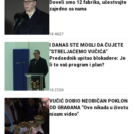
Doveli smo 12 fabrika, učestvujte
zajedno sa nama
18:40
|
27
I DANAS STE MOGLI DA ČUJETE
"STRELJAĆEMO VUČIĆA"
Predsednik upitao blokadere: Je
li to vaš program i plan?
18:27
|
30
VUČIĆ DOBIO NEOBIČAN POKLON
OD GRAĐANA "Ovo nikada u životu
nisam video"