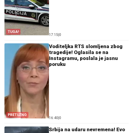
TUGA!
17:15
|
0
Voditeljka RTS slomljena zbog
tragedije! Oglasila se na
Instagramu, poslala je jasnu
poruku
PRETUŽNO
16:40
|
0
Srbija na udaru nevremena! Evo