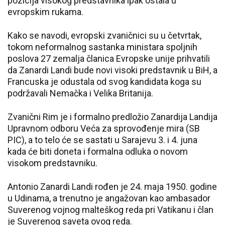
pozicija visokog predstavnika ipak ostala u
evropskim rukama.
Kako se navodi, evropski zvaničnici su u četvrtak,
tokom neformalnog sastanka ministara spoljnih
poslova 27 zemalja članica Evropske unije prihvatili
da Zanardi Landi bude novi visoki predstavnik u BiH, a
Francuska je odustala od svog kandidata koga su
podržavali Nemačka i Velika Britanija.
Zvanični Rim je i formalno predložio Zanardija Landija
Upravnom odboru Veća za sprovođenje mira (SB
PIC), a to telo će se sastati u Sarajevu 3. i 4. juna
kada će biti doneta i formalna odluka o novom
visokom predstavniku.
Antonio Zanardi Landi rođen je 24. maja 1950. godine
u Udinama, a trenutno je angažovan kao ambasador
Suverenog vojnog malteškog reda pri Vatikanu i član
je Suverenog saveta ovog reda.