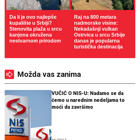
Da li je ovo najlepše
Raj na 800 metara
kupalište u Srbiji?
nadmorske visine:
Stenovita plaža u srcu
Nekadašnji vulkan
kanjona okružena
Ostrvica u srcu Srbije
nestvarnom prirodom
danas je popularna
turistička destinacija
Možda vas zanima
VUČIĆ O NIS-U: Nadamo se da
ćemo u narednim nedeljama to
moći da završimo