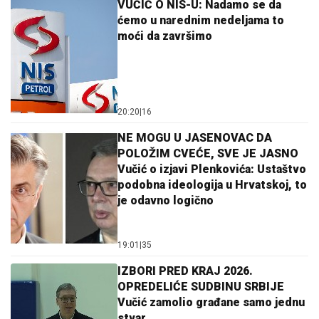
VUČIĆ O NIS-U: Nadamo se da
ćemo u narednim nedeljama to
moći da završimo
20:20
|
16
NE MOGU U JASENOVAC DA
POLOŽIM CVEĆE, SVE JE JASNO
Vučić o izjavi Plenkovića: Ustaštvo
podobna ideologija u Hrvatskoj, to
je odavno logično
19:01
|
35
IZBORI PRED KRAJ 2026.
OPREDELIĆE SUDBINU SRBIJE
Vučić zamolio građane samo jednu
stvar