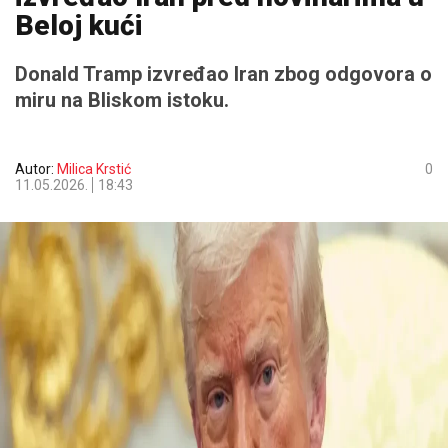
Beloj kući
Donald Tramp izvređao Iran zbog odgovora o
miru na Bliskom istoku.
Autor:
Milica Krstić
0
11.05.2026.
18:43