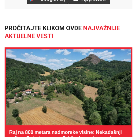
PROČITAJTE KLIKOM OVDE
NAJVAŽNIJE
AKTUELNE VESTI
Raj na 800 metara nadmorske visine: Nekadašnji