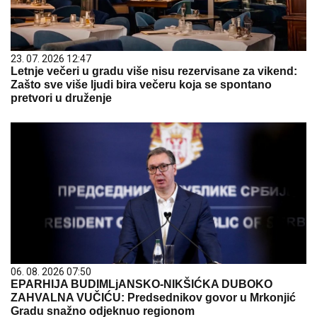
23. 07. 2026 12:47
Letnje večeri u gradu više nisu rezervisane za vikend:
Zašto sve više ljudi bira večeru koja se spontano
pretvori u druženje
06. 08. 2026 07:50
EPARHIJA BUDIMLjANSKO-NIKŠIĆKA DUBOKO
ZAHVALNA VUČIĆU: Predsednikov govor u Mrkonjić
Gradu snažno odjeknuo regionom