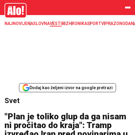
Svet, Ruske vesti, Planeta, Region
Alo
NAJNOVIJE
NASLOVNA
VESTI
BIZ
HRONIKA
SPORT
VIP
RAZONODA
N
Dodaj kao željeni izvor na google pretrazi
Svet
"Plan je toliko glup da ga nisam
ni pročitao do kraja": Tramp
izvređao Iran pred novinarima u