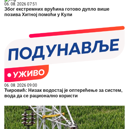
06. 08. 2026 07:51
Због екстремних врућина готово дупло више
позива Хитној помоћи у Кули
06. 08. 2026 09:00
Ћировић: Низак водостај је оптерећење за систем,
вода да се рационално користи