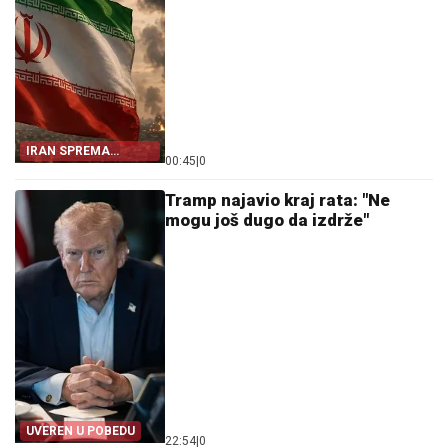
IRAN SPREMA
00:45
|
0
ODGOVOR
Tramp najavio kraj rata: "Ne
mogu još dugo da izdrže"
UVEREN U POBEDU
22:54
|
0