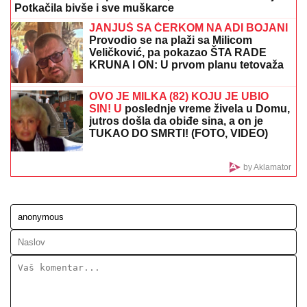
SUSRET O KOJEM BRUJI SRBIJA
Aneli Ahmić stiže
na suočavanje sa Neriom i Hanom, fanovi se nadaju
da se u sve umeša i Sita Ahmić
STIŽE ZIMA KAKVU DUGO NISMO
VIDELI:
Stručnjaci zabeležili dva
fenomena, evo šta čeka Evropu od
decembra
SUVI LUKSUZ I EGZOTIKA!
Anđela i
Gastoz pobegli na Maldive, pa se
pohvalili: Kokteli dobrodošlice,
nestvaran bazen i NEOČEKIVAN
SUSRET na ulici (FOTO)