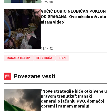
18:27
|
30
VUČIĆ DOBIO NEOBIČAN POKLON
OD GRAĐANA "Ovo nikada u životu
nisam video"
18:14
|
42
DONALD TRAMP
BELA KUĆA
IRAN
Povezane vesti
"Nove strategije biće otkrivene u
pravom trenutku": Iranski
general o jačanju PVO, domaćoj
opremi i ratnom moralu!