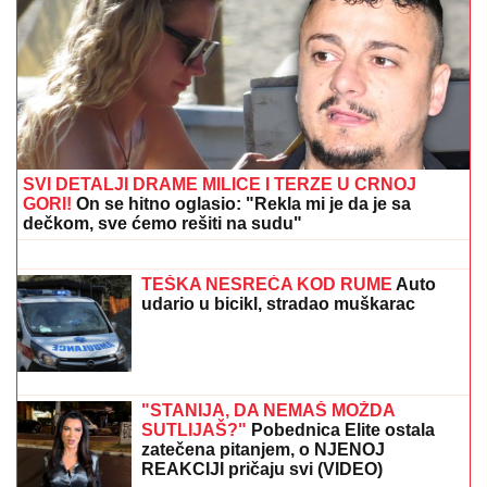
MINA NAUMOVIĆ PROGOVORILA O PREVARI!
Žena
Ognjena Amidžića dobila škakljivo pitanje, pa iskreno
priznala: "To je lakše"
"IMAM NAJLEPŠU I NAJBOLJU
MAJKU"
Elma Sinanović danas slavi
rođendan, niko ne veruje da je
napunila ovoliko godina, ćerka joj se
obratila emotivnim rečima
(FOTO) DARKO LAZIĆ I KATARINA
UŽIVAJU U DVORCU
Supruga pevača
pokazala u kakvom luksuzu se
baškare, a ispred ogroman bazen