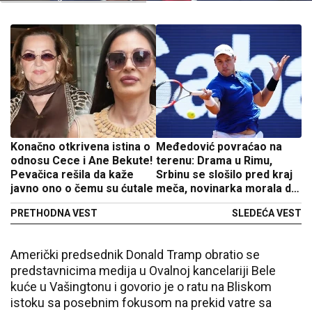
Konačno otkrivena istina o
Međedović povraćao na
odnosu Cece i Ane Bekute!
terenu: Drama u Rimu,
Pevačica rešila da kaže
Srbinu se slošilo pred kraj
javno ono o čemu su ćutale
meča, novinarka morala da
se izvinjava
PRETHODNA VEST
SLEDEĆA VEST
Američki predsednik Donald Tramp obratio se
predstavnicima medija u Ovalnoj kancelariji Bele
kuće u Vašingtonu i govorio je o ratu na Bliskom
istoku sa posebnim fokusom na prekid vatre sa