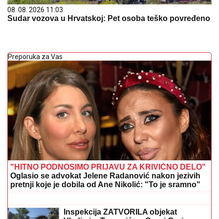
08. 08. 2026 11:03
Sudar vozova u Hrvatskoj: Pet osoba teško povređeno
Preporuka za Vas
"HITNO PODNOSIMO PRIJAVU ZA KRIVIČNO DELO"
Oglasio se advokat Jelene Radanović nakon jezivih
pretnji koje je dobila od Ane Nikolić: "To je sramno"
JOKIĆ GLEDA U NEVERICI:
Amerikanci ostali zapanjeni, šta to radi
Denver?