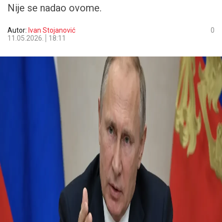
Nije se nadao ovome.
Autor:
Ivan Stojanović
0
11.05.2026.
18:11