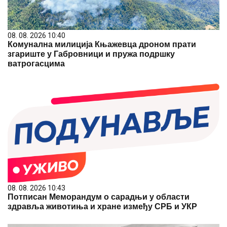
08. 08. 2026 10:40
Комунална милиција Књажевца дронoм прати
згариште у Габровници и пружа подршку
ватрогасцима
08. 08. 2026 10:43
Потписан Меморандум о сарадњи у области
здравља животиња и хране између СРБ и УКР