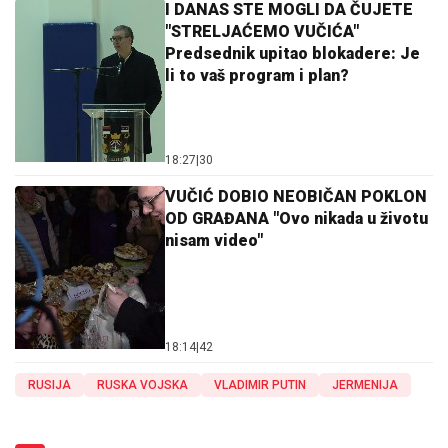
I DANAS STE MOGLI DA ČUJETE
"STRELJAĆEMO VUČIĆA"
Predsednik upitao blokadere: Je
li to vaš program i plan?
18:27
|
30
VUČIĆ DOBIO NEOBIČAN POKLON
OD GRAĐANA "Ovo nikada u životu
nisam video"
18:14
|
42
RUSIJA
RUSKA VOJSKA
VLADIMIR PUTIN
JERMENIJA