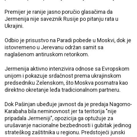
Premijer je ranije jasno poručio glasačima da
Jermenija nije saveznik Rusije po pitanju rata u
Ukrajini.
Odbio je prisustvo na Paradi pobede u Moskvi, dok je
istovremeno u Jerevanu održan samit sa
naglašenom antiruskom retorikom.
Jermenija aktivno intenzivira odnose sa Evropskom
unijom i pokazuje srdačnost prema ukrajinskom
predsedniku Zelenskom, što Moskva posmatra kao
direktno okretanje leđa tradicionalnom partneru.
Dok Pašinjan ubeđuje javnost da je predaja Nagorno-
Karabaha bila neminovnost jer ta teritorija "nije
pripadala Jermeniji", opozicija ga optužuje za
urušavanje nacionalne bezbednosti i gubitak jedinog
strateškog zaštitnika u regionu. Predstojeći junski