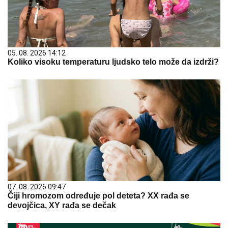
05. 08. 2026 14:12
Koliko visoku temperaturu ljudsko telo može da izdrži?
07. 08. 2026 09:47
Čiji hromozom određuje pol deteta? XX rađa se
devojčica, XY rađa se dečak