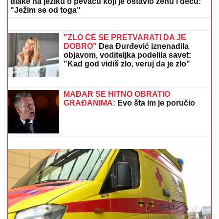
ogromnom strahu za svoju porodicu,
požar se približio njihovoj kući: "Prva
reč koju sam čuo - IZGOREĆEMO"
NAŠA PEVAČICA SE SRELA SA
MILANOM STANKOVIĆEM
Otkrila
detalje o pevaču koje javnost ne zna,
pomenula i njegov POVRATAK o kom
svi pričaju (VIDEO)
ČEKA DETE SA LJUBAVNICOM
Ana Radulović bez
dlake na jeziku o pevaču koji je ostavio ženu i decu:
"Ježim se od toga"
INSPEKCIJA UPALA NA IMANJE