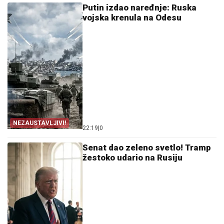
Putin izdao naređnje: Ruska
vojska krenula na Odesu
NEZAUSTAVLJIVI!
22:19
|
0
Senat dao zeleno svetlo! Tramp
žestoko udario na Rusiju