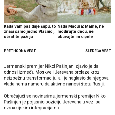
Kada vam pas daje šapu, to
Nada Macura: Mame, ne
znači samo jedno Vlasnici,
modirajte decu, ne
obratite pažnju
obuvajte im cipele
PRETHODNA VEST
SLEDEĆA VEST
Jermenski premijer Nikol Pašinjan izjavio je da
odnosi između Moskve i Jerevana prolaze kroz
neizbežnu transformaciju, ali je naglasio da njegova
vlada nema nameru da aktivno nanosi štetu Rusiji.
Obraćajući se novinarima, jermenski premijer Nikol
Pašinjan je pojasnio poziciju Jerevana u vezi sa
evroazijskim integracijama.