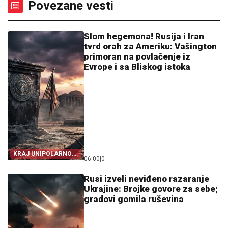
Povezane vesti
Slom hegemona! Rusija i Iran
tvrd orah za Ameriku: Vašington
primoran na povlačenje iz
Evrope i sa Bliskog istoka
KRAJ UNIPOLARNOG
06:00
|
0
SVETA!
Rusi izveli neviđeno razaranje
Ukrajine: Brojke govore za sebe;
gradovi gomila ruševina