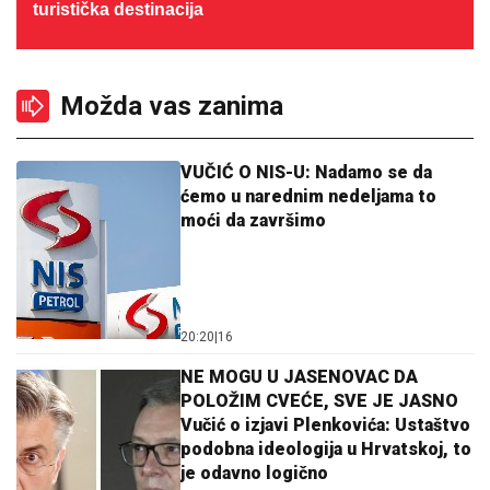
turistička destinacija
Možda vas zanima
VUČIĆ O NIS-U: Nadamo se da
ćemo u narednim nedeljama to
moći da završimo
20:20
|
16
NE MOGU U JASENOVAC DA
POLOŽIM CVEĆE, SVE JE JASNO
Vučić o izjavi Plenkovića: Ustaštvo
podobna ideologija u Hrvatskoj, to
je odavno logično