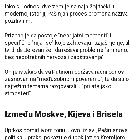
Iako su odnosi dve zemlje na najnižoj tački u
modernoj istoriji, Pašinjan proces promena naziva
pozitivnim.
Priznao je da postoje "neprijatni momenti" i
specifične "nijanse" koje zahtevaju razjašnjenje, ali
tvrdi da Jerevan želi da rešava probleme "smireno,
bez nepotrebnih nervoza i zaoštravanja".
On je istakao da sa Putinom održava radni odnos
zasnovan na "međusobnom poverenju", te da su o
najtežim temama razgovarali u "prijateljskoj
atmosferi".
Između Moskve, Kijeva i Brisela
Uprkos pomirljivom tonu u ovoj izjavi, Pašinjanova
politika u praksi pokazuje dubok jaz sa Kremljom.