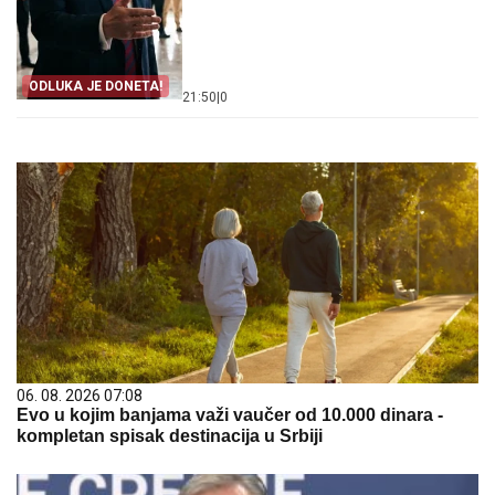
ODLUKA JE DONETA!
21:50
|
0
06. 08. 2026 07:08
Evo u kojim banjama važi vaučer od 10.000 dinara -
kompletan spisak destinacija u Srbiji