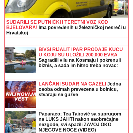
VLADIMIRA TOMOVIĆA U BARU
Zatvorili mu objekat nakon što je
pokrenuo biznis, hitno se oglasio:
"Imamo zabranu"
"ZLO ĆE SE PRETVARATI DA JE
DOBRO"
Dea Đurđević iznenadila
objavom, voditeljka podelila savet:
"Kad god vidiš zlo, veruj da je zlo"
MILICA NAMAMILA PEKARA (73) ZBOG INTIMNIH
ODNOSA, PA GA ZVERSKI MUČILA DO SMRTI!
Otkrivamo detalje ubistva na Karaburmi koji LEDE