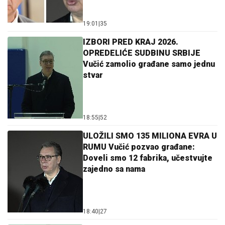
19:01
|
35
IZBORI PRED KRAJ 2026.
OPREDELIĆE SUDBINU SRBIJE
Vučić zamolio građane samo jednu
stvar
18:55
|
52
ULOŽILI SMO 135 MILIONA EVRA U
RUMU Vučić pozvao građane:
Doveli smo 12 fabrika, učestvujte
zajedno sa nama
18:40
|
27