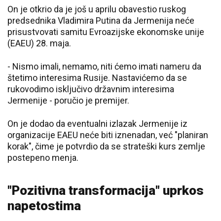
On je otkrio da je još u aprilu obavestio ruskog
predsednika Vladimira Putina da Jermenija neće
prisustvovati samitu Evroazijske ekonomske unije
(EAEU) 28. maja.
- Nismo imali, nemamo, niti ćemo imati nameru da
štetimo interesima Rusije. Nastavićemo da se
rukovodimo isključivo državnim interesima
Jermenije - poručio je premijer.
On je dodao da eventualni izlazak Jermenije iz
organizacije EAEU neće biti iznenadan, već "planiran
korak", čime je potvrdio da se strateški kurs zemlje
postepeno menja.
"Pozitivna transformacija" uprkos
napetostima