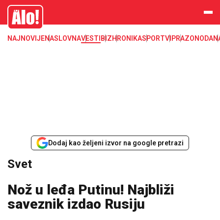
Svet, Ruske vesti, Planeta, Region
Alo
NAJNOVIJE
NASLOVNA
VESTI
BIZ
HRONIKA
SPORT
VIP
RAZONODA
N
Dodaj kao željeni izvor na google pretrazi
Svet
Nož u leđa Putinu! Najbliži
saveznik izdao Rusiju