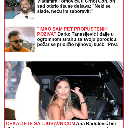
Inspekcija ZATVORILA objekat
Vladimira Tomovića u Crnoj Gori, on
sad otkrio šta se dešava: "Neki se
slade, neću im zaboraviti"
RAZBIJENA ŠOFERKA, STAKLO I ISEČENA RUKA
Asmin i Maja se nakon skandala snimili u kolima:
"Moja jedina ljubav"
"IMAO SAM PET PROPUŠTENIH
POZIVA"
Darko Tanasijević i dalje u