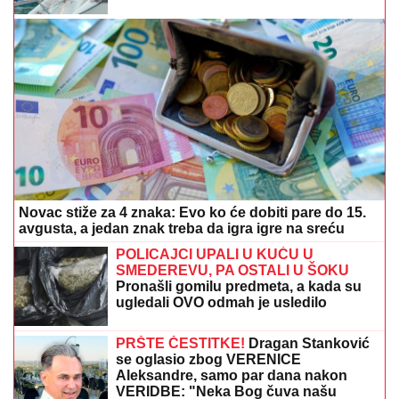
KRV: Izdahnuo u najgorim mukama dok su ga
osumnjičeni pljačkali
MAĐAR SE HITNO OBRATIO
GRAĐANIMA:
Evo šta im je poručio
KREDIT ILI KORPORATIVNE
OBVEZNICE?
Stručnjak objašnjava
šta kompanije najčešće previde kad
biraju izvor finansiranja
SUDARILI SE PUTNIČKI I TERETNI VOZ KOD