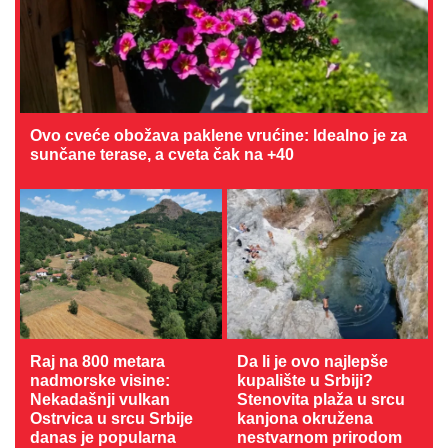
Ovo cveće obožava paklene vrućine: Idealno je za
sunčane terase, a cveta čak na +40
Raj na 800 metara
Da li je ovo najlepše
nadmorske visine:
kupalište u Srbiji?
Nekadašnji vulkan
Stenovita plaža u srcu
Ostrvica u srcu Srbije
kanjona okružena
danas je popularna
nestvarnom prirodom