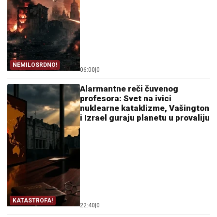
NEMILOSRDNO!
06:00
|
0
Alarmantne reči čuvenog
profesora: Svet na ivici
nuklearne kataklizme, Vašington
i Izrael guraju planetu u provaliju
KATASTROFA!
22:40
|
0